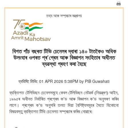
তথ্য আৰু সম্প্ৰচাৰ মন্ত্ৰালয়
বিগত পাঁচ বছৰত টিভি চেনেলৰ দ্বাৰা ১৪০ টাতকৈও অধিক
উলংঘাৰ ওপৰত প্ৰ’গ্ৰেম আৰু বিজ্ঞাপন সংহিতাৰ অধীনত
ব্যৱস্থা গ্ৰহণ কৰা হৈছে
प्रविष्टि तिथि: 01 APR 2026 5:38PM by PIB Guwahati
ব্যক্তিগত টেলিভিছন চেনেলসমূহে কেবল টেলিভিছন নেটৱৰ্ক (নিয়ন্ত্ৰণ) আইন,
১৯৯৫ৰ অধীনত নিৰ্ধাৰিত প্ৰগ্ৰেম ক’ড আৰু বিজ্ঞাপন ক’ড অনুসৰণ কৰিব
লাগে। প্ৰগ্ৰেম ক’ড অনুসৰি তলত দিয়া বৈশিষ্ট্যসমূহৰ সৈতে যিকোনো
বিষয়বস্তু ব্যক্তিগত টিভি চেনেলত সম্প্ৰচাৰ কৰিব নোৱাৰে: