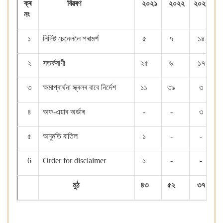
ক্ৰ
বিৱৰণ
২০২১
২০২২
২০২৩
নং
১
নিৰ্দিষ্ট চেনেললৈ পৰামৰ্শ
৫
৭
১৪
২
সতৰ্কবাণী
২৫
৬
১৭
৩
ক্ষমাপ্ৰাৰ্থনা স্ক্ৰলৰ বাবে নিৰ্দেশ
১১
৩৯
৩
৪
অফ-এয়াৰ অৰ্ডাৰ
-
-
৩
৫
অনুমতি বাতিল
১
-
-
6
Order for disclaimer
১
-
-
মুঠ
৪৩
৫২
৩৭