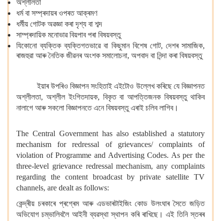
অশ্লীলতা
ধৰ্ম বা সম্প্ৰদায়ৰ ওপৰত আক্ৰমণ
ধৰ্মীয় গোটক অৱজ্ঞা কৰা দৃশ্য বা শব্দ
সাম্প্ৰদায়িক মনোভাৱ বিয়পাব পৰা বিষয়বস্তু
যিকোনো ব্যক্তিক ব্যক্তিগতভাৱে বা কিছুমান বিশেষ গোট, দেশৰ সামাজিক,
ৰাজহুৱা আৰু নৈতিক জীৱনৰ অংশক সমালোচনা, অপবাদ বা নিন্দা কৰা বিষয়বস্তু
ইয়াৰ উপৰিও বিজ্ঞাপন সংহিতাই এইটোও উল্লেখ কৰিছে যে বিজ্ঞাপনত
অশ্লীলতা, অশ্লীল ইংগিতদায়ক, বিকৃত বা আপত্তিজনক বিষয়বস্তু থাকিব
নালাগে আৰু সকলো বিজ্ঞাপনতে এনে বিষয়বস্তু এৰাই চলিব লাগিব।
The Central Government has also established a statutory
mechanism for redressal of grievances/ complaints of
violation of Programme and Advertising Codes. As per the
three-level grievance redressal mechanism, any complaints
regarding the content broadcast by private satellite TV
channels, are dealt as follows:
কেন্দ্ৰীয় চৰকাৰে প্ৰগ্ৰেম আৰু এডভাৰটাইজিং কোড উলংঘাৰ সৈতে জড়িত
অভিযোগ চম্ভালিবলৈ আইনী ব্যৱস্থা স্থাপন কৰি ৰাখিছে। এই তিনি স্তৰৰ