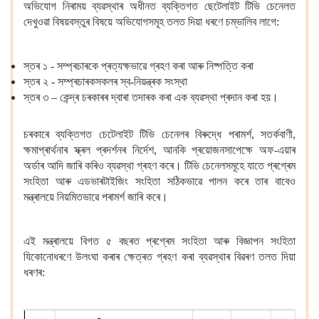
অভিযোগ নিৰাময় ব্যৱস্থাৰ অধীনত ব্যক্তিগত ছেটেলাইট টিভি চেনেলত
দেখুওৱা বিষয়বস্তুৰ বিষয়ে অভিযোগসমূহ তলত দিয়া ধৰণে চম্ভালিব লাগে:
স্তৰ ১ - সম্প্ৰচাৰকে প্ৰত্যক্ষভাৱে গ্ৰহণ কৰা আৰু নিষ্পত্তি কৰা
স্তৰ ২ - সম্প্ৰচাৰকসকলৰ স্ব-নিয়ন্ত্ৰক সংস্থা
স্তৰ ৩ – কেন্দ্ৰ চৰকাৰৰ দ্বাৰা তদাৰক কৰা এক ব্যৱস্থা প্ৰদান কৰা হয়।
চৰকাৰে ব্যক্তিগত চেটেলাইট টিভি চেনেলৰ বিৰুদ্ধে পৰামৰ্শ, সতৰ্কবাণী,
ক্ষমাপ্ৰাৰ্থনাৰ স্ক্ৰল প্ৰদৰ্শনৰ নিৰ্দেশ, আনকি প্ৰয়োজনসাপেক্ষে অফ-এয়াৰ
অৰ্ডাৰ আদি জাৰি কৰিও ব্যৱস্থা গ্ৰহণ কৰে। টিভি চেনেলসমূহে যাতে প্ৰগ্ৰেম
সংহিতা আৰু এডভাৰটাইজিং সংহিতা সঠিকভাৱে পালন কৰে তাৰ বাবেও
মন্ত্ৰালয়ে নিয়মিতভাৱে পৰামৰ্শ জাৰি কৰে।
এই মন্ত্ৰালয়ে বিগত ৫ বছৰত প্ৰগ্ৰেম সংহিতা আৰু বিজ্ঞাপন সংহিতা
যিকোনোধৰণে উলংঘা কৰাৰ ক্ষেত্ৰত গ্ৰহণ কৰা ব্যৱস্থাৰ বিৱৰণ তলত দিয়া
ধৰণৰ: