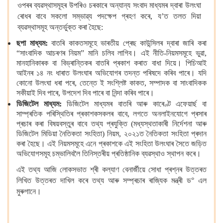
ওপৰৰ ব্যৱস্থাসমূহৰ উপৰিও চৰকাৰে অন্যান্য সংবাদ মাধ্যমৰ দ্বাৰা উলংঘা
ৰোধৰ বাবে সকলো সম্ভাৱ্য পদক্ষেপ গ্ৰহণ কৰে, য’ত তলত দিয়া
ব্যৱস্থাসমূহ অন্তৰ্ভুক্ত কৰা হৈছে:
ছপা মাধ্যম
:
বাতৰি কাকতসমূহে ভাৰতীয় প্ৰেছ কাউন্সিলৰ দ্বাৰা জাৰি কৰা
“সাংবাদিক আচৰণৰ নিয়ম” মানি চলিব লাগিব। এই নীতি-নিয়মসমূহে ভুৱা,
মানহানিকাৰক বা বিভ্ৰান্তিকৰ বাতৰি প্ৰকাশ কৰাত বাধা দিয়ে। পিচিআই
আইনৰ ১৪ নং ধাৰাত উলংঘাৰ অভিযোগৰ তদন্ত পৰিষদে কৰিব পাৰে। যদি
কোনো উলংঘা ধৰা পৰে, তেন্তে ই সংশ্লিষ্ট কাকত, সম্পাদক বা সাংবাদিকক
সকীয়াই দিব পাৰে, উপদেশ দিব পাৰে বা নিন্দা কৰিব পাৰে।
ডিজিটেল মাধ্যম
:
ডিজিটেল মাধ্যমৰ বাতৰি আৰু কাৰেণ্ট এফেয়াৰ্ছ বা
সাম্প্ৰতিক পৰিস্থিতিৰ প্ৰকাশকসকলৰ বাবে, লগতে অনলাইনযোগে প্ৰসাৰ
প্ৰচাৰ কৰা বিষয়বস্তুৰ বাবে তথ্য প্ৰযুক্তি (মধ্যস্থতাকাৰী নিৰ্দেশনা আৰু
ডিজিটেল মিডিয়া নৈতিকতা সংহিতা) নিয়ম, ২০২১ত নৈতিকতা সংহিতা প্ৰদান
কৰা হৈছে। এই নিয়মসমূহে এনে প্ৰকাশকে এই সংহিতা উলংঘাৰ সৈতে জড়িত
অভিযোগসমূহ চম্ভালিবলৈ তিনিস্তৰীয় প্ৰতিষ্ঠানিক ব্যৱস্থাও স্থাপন কৰে।
এই তথ্য আজি লোকসভাত শ্ৰী কল্যাণ বেনাৰ্জীয়ে সোধা প্ৰশ্নৰ উত্তৰত
লিখিত উত্তৰত দাখিল কৰে তথ্য আৰু সম্প্ৰচাৰ ৰাজ্যিক মন্ত্ৰী ড° এল
মুৰুগানে।