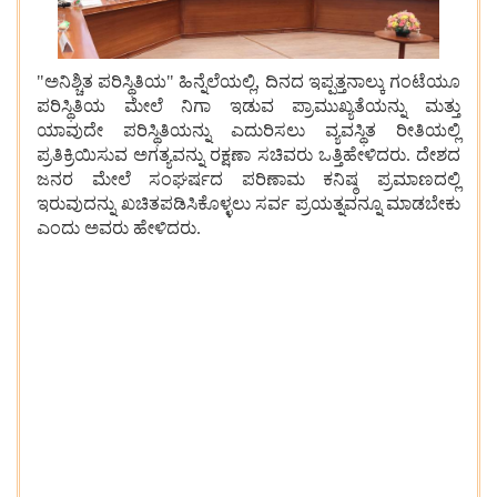
"ಅನಿಶ್ಚಿತ ಪರಿಸ್ಥಿತಿಯ" ಹಿನ್ನೆಲೆಯಲ್ಲಿ, ದಿನದ ಇಪ್ಪತ್ತನಾಲ್ಕು ಗಂಟೆಯೂ
ಪರಿಸ್ಥಿತಿಯ ಮೇಲೆ ನಿಗಾ ಇಡುವ ಪ್ರಾಮುಖ್ಯತೆಯನ್ನು ಮತ್ತು
ಯಾವುದೇ ಪರಿಸ್ಥಿತಿಯನ್ನು ಎದುರಿಸಲು ವ್ಯವಸ್ಥಿತ ರೀತಿಯಲ್ಲಿ
ಪ್ರತಿಕ್ರಿಯಿಸುವ ಅಗತ್ಯವನ್ನು ರಕ್ಷಣಾ ಸಚಿವರು ಒತ್ತಿಹೇಳಿದರು. ದೇಶದ
ಜನರ ಮೇಲೆ ಸಂಘರ್ಷದ ಪರಿಣಾಮ ಕನಿಷ್ಠ ಪ್ರಮಾಣದಲ್ಲಿ
ಇರುವುದನ್ನು ಖಚಿತಪಡಿಸಿಕೊಳ್ಳಲು ಸರ್ವ ಪ್ರಯತ್ನವನ್ನೂ ಮಾಡಬೇಕು
ಎಂದು ಅವರು ಹೇಳಿದರು.