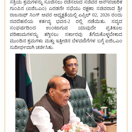
ಸಕ್ರಿಯ ಕ್ರಮಗಳನ್ನು ಸೂಚಿಸಲು ರಚಿಸಲಾದ ಸಚಿವರ ಅನೌಪಚಾರಿಕ
ಗುಂಪಿನ (ಐಜಿಒಎಂ) ಎರಡನೇ ಸಭೆಯು ರಕ್ಷಣಾ ಸಚಿವರಾದ ಶ್ರೀ
ರಾಜನಾಥ್ ಸಿಂಗ್ ಅವರ ಅಧ್ಯಕ್ಷತೆಯಲ್ಲಿ ಏಪ್ರಿಲ್ 02, 2026 ರಂದು
ನವದೆಹಲಿಯ ಕರ್ತವ್ಯ ಭವನ-2 ರಲ್ಲಿ ನಡೆಯಿತು. ಸದ್ಯದ
ಸಂಘರ್ಷದಿಂದ ಉಂಟಾಗುವ ಯಾವುದೇ ಪ್ರತಿಕೂಲ
ಪರಿಣಾಮಗಳನ್ನು ತಗ್ಗಿಸಲು ಸರ್ಕಾರವು ತೆಗೆದುಕೊಳ್ಳಬೇಕಾದ
ಮುಂದಿನ ಕ್ರಮಗಳು ಮತ್ತು ಇತ್ತೀಚಿನ ಬೆಳವಣಿಗೆಗಳ ಬಗ್ಗೆ ಐಜಿಒಎಂ
ಸುದೀರ್ಘವಾಗಿ ಚರ್ಚಿಸಿತು.