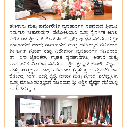
ಹಣಕಾಸು ಮತ್ತು ಕಾರ್ಪೊರೇಟ್ ವ್ಯವಹಾರಗಳ ಸಚಿವರಾದ ಶ್ರೀಮತಿ
ನಿರ್ಮಲಾ ಸೀತಾರಾಮನ್; ಪೆಟ್ರೋಲಿಯಂ ಮತ್ತು ನೈಸರ್ಗಿಕ ಅನಿಲ
ಸಚಿವರಾದ ಶ್ರೀ ಹರ್ ದೀಪ್ ಸಿಂಗ್ ಪುರಿ; ಇಂಧನ ಸಚಿವರಾದ ಶ್ರೀ
ಮನೋಹರ್ ಲಾಲ್; ರಾಸಾಯನಿಕ ಮತ್ತು ರಸಗೊಬ್ಬರ ಸಚಿವರಾದ
ಶ್ರೀ ಜಗತ್ ಪ್ರಕಾಶ್ ನಡ್ಡಾ; ವಿದೇಶಾಂಗ ವ್ಯವಹಾರಗಳ ಸಚಿವರಾದ
ಡಾ. ಎಸ್ ಜೈಶಂಕರ್; ಗ್ರಾಹಕ ವ್ಯವಹಾರಗಳು, ಆಹಾರ ಮತ್ತು
ಸಾರ್ವಜನಿಕ ವಿತರಣಾ ಸಚಿವರಾದ ಶ್ರೀ ಪ್ರಲ್ಹಾದ್ ಜೋಶಿ; ವಿಜ್ಞಾನ
ಮತ್ತು ತಂತ್ರಜ್ಞಾನ ರಾಜ್ಯ ಸಚಿವರಾದ (ಸ್ವತಂತ್ರ ಉಸ್ತುವಾರಿ) ಡಾ.
ಜಿತೇಂದ್ರ ಸಿಂಗ್; ಮತ್ತು ರೈಲ್ವೆ, ವಾರ್ತಾ ಮತ್ತು ಪ್ರಸಾರ, ಎಲೆಕ್ಟ್ರಾನಿಕ್ಸ್
ಮತ್ತು ಮಾಹಿತಿ ತಂತ್ರಜ್ಞಾನ ಸಚಿವರಾದ ಶ್ರೀ ಅಶ್ವಿನಿ ವೈಷ್ಣವ್ ಸಭೆಯಲ್ಲಿ
ಭಾಗವಹಿಸಿದ್ದರು.