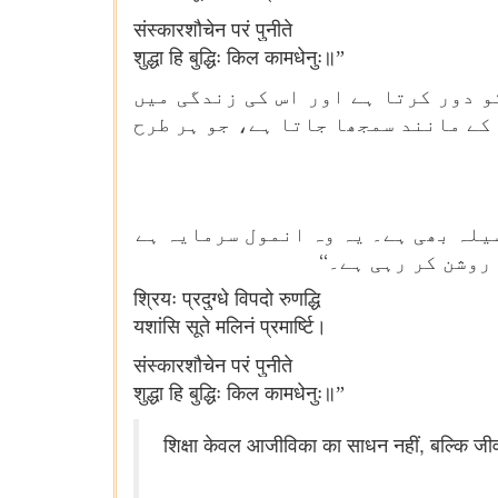
संस्कारशौचेन परं पुनीते
शुद्धा हि बुद्धिः किल कामधेनुः॥”
و دور کرتا ہے اور اس کی زندگی میں
کے مانند سمجھا جاتا ہے، جو ہر طرح
سیلہ بھی ہے۔ یہ وہ انمول سرمایہ ہے
روشن کر رہی ہے۔‘‘
श्रियः प्रदुग्धे विपदो रुणद्धि
यशांसि सूते मलिनं प्रमार्ष्टि।
संस्कारशौचेन परं पुनीते
शुद्धा हि बुद्धिः किल कामधेनुः॥”
शिक्षा केवल आजीविका का साधन नहीं, बल्कि जीवन