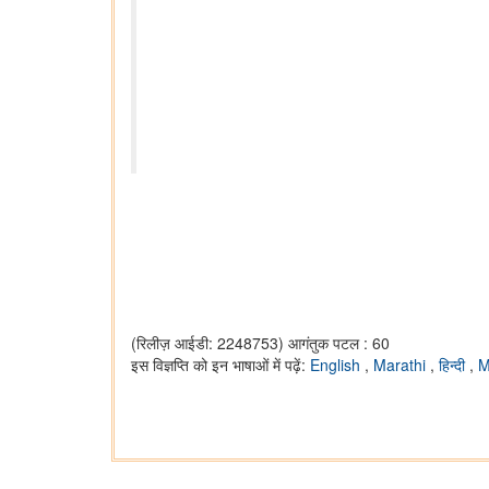
(रिलीज़ आईडी: 2248753)
आगंतुक पटल : 60
इस विज्ञप्ति को इन भाषाओं में पढ़ें:
English
,
Marathi
,
हिन्दी
,
M