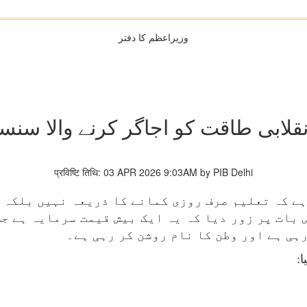
وزیراعظم کا دفتر
نقلابی طاقت کو اجاگر کرنے والا سن
प्रविष्टि तिथि: 03 APR 2026 9:03AM by PIB Delhi
ے کہ تعلیم صرف روزی کمانے کا ذریعہ نہیں بلکہ 
 بات پر زور دیا کہ یہ ایک بیش قیمت سرمایہ ہے جس
رہی ہے اور وطن کا نام روشن کر رہی ہے۔
ا
: