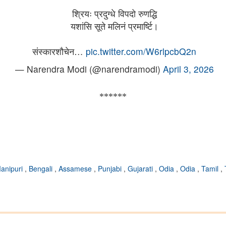
श्रियः प्रदुग्धे विपदो रुणद्धि
यशांसि सूते मलिनं प्रमार्ष्टि।
संस्कारशौचेन…
pic.twitter.com/W6rlpcbQ2n
— Narendra Modi (@narendramodi)
April 3, 2026
******
anipuri
,
Bengali
,
Assamese
,
Punjabi
,
Gujarati
,
Odia
,
Odia
,
Tamil
,