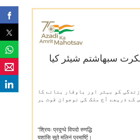
سکرت سبھاشتم شیئر کیا
زندگی کو بہتر اور باوقار بنانے کا
 کے ذریعے آج ملک کی نوجوان قوت ہر
“
श्रियः प्रदुग्धे विपदो रुणद्धि
यशांसि सूते मलिनं प्रमार्ष्टि।