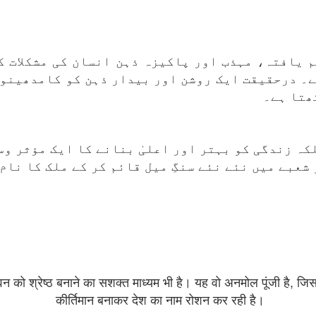
یم یافتہ، مہذب اور پاکیزہ ذہن انسان کی مشکلات ک
ے۔ درحقیقت ایک روشن اور بیدار ذہن کو کامدھینو 
ھتا ہے۔
کہ زندگی کو بہتر اور اعلیٰ بنانے کا ایک مؤثر و
عبے میں نئے نئے سنگِ میل قائم کر کے ملک کا نام 
 को श्रेष्ठ बनाने का सशक्त माध्यम भी है। यह वो अनमोल पूंजी है, जिसक
कीर्तिमान बनाकर देश का नाम रोशन कर रही है।