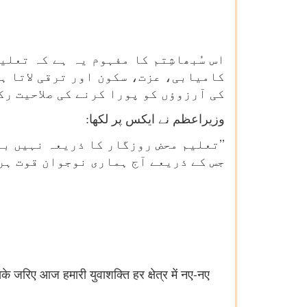
اس سُبھاشِتم کا مفہوم یہ ہے کہ تعل
کامیابی، عزت، سکون اور ترقی لاتا ہ
کی آرزوؤں کو پورا کرنے کی صلاحیت رک
وزیراعظم نے ایکس
پر لکھا
:
’’تعلیم محض روزگار کا ذریعہ نہیں بل
جس کے ذریعے آج ہماری نوجوان قوت ہر ش
े जरिए आज हमारी युवाशक्ति हर क्षेत्र में नए-नए