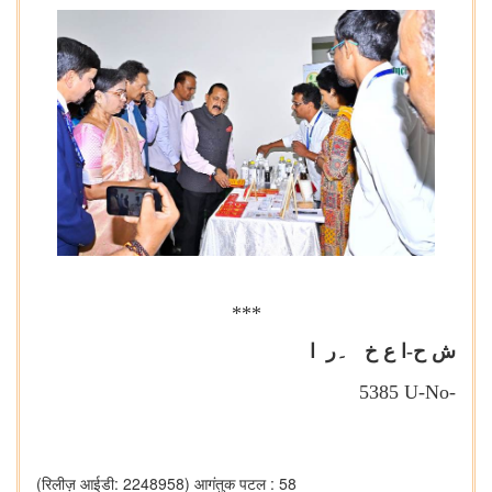
***
ش ح-ا ع خ ۔ر ا
5385
U-No-
(रिलीज़ आईडी: 2248958)
आगंतुक पटल : 58