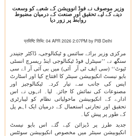
وزیر موصوف نے فوڈ انوویشن کے شعبے کو وسعت
دینے کے لیے تحقیق اور صنعت کے درمیان مضبوط
روابط پر زور دیا
प्रविष्टि तिथि: 04 APR 2026 2:07PM by PIB Delhi
مرکزی وزیر برائے سائنس و ٹیکنالوجی، ڈاکٹر جتیندر
سنگھ نے ’’سینٹرل فوڈ ٹیکنالوجی اینڈ ریسرچ انسٹی
ٹیوٹ
‘‘
(سی ایف ٹی آر آئی) میں بی آئی آر اے سی
بایو نیسٹ انکیوبیشن سینٹر کا افتتاح کیا اور اسٹارٹ
اپس کی جانب سے تیار کردہ ٹیکنالوجیز اور
مصنوعات کی نمائش کا جائزہ لیا۔ انہوں نے اس
ادارے کے انکیوبیشن ماحولیاتی نظام کو لیبارٹری
تحقیق اور تجارتی استعمال کے درمیان ایک اہم پل
کے طور پر پیش کیا۔
جدید طرز پر ڈیزائن کیے گئے اس بایو نیسٹ
انکیوبیشن سینٹر میں مخصوص انکیوبیشن سوئٹس