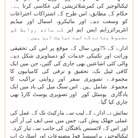
ٹیکنالوجیز کی کمرشلائزیشن کی عکاسی کرتا ہے۔
حکام کے مطابق، اس طرح کے اشتراکات اختراعات
کو وسعت دینے اور مائیکرو، اسمال اور میڈیم
انٹرپرائززایم ایس ایم ایز
کے ساتھ روابط کو
مضبوط بنانے کے لیے نہایت اہم ہیں۔
ادارے کے 75ویں سال کے موقع پر اس کی تحقیقی
وراثت اور تکنیکی خدمات کو دستاویزی شکل دینے
والی کئی اشاعتیں بھی جاری کی گئیں، جن میں ایک
کافی ٹیبل بک، تحقیق و ترقی کی کامیابیوں کا
مجموعہ، تصویری سفر اور روایتی تراکیب کا
مجموعہ شامل ہیں۔ اس سنگ میل کی یاد میں ایک
یادگاری پوسٹل کور اور تصویری پوسٹ کارڈ بھی
جاری کیا گیا۔
نمائش نے ادارے کے لیب سے مارکیٹ تک کے عمل کی
عملی جھلک پیش کی، جس میں سی ایف ٹی آر آئی
اور اس کے لائسنس یافتگان کی جانب سے تیار کردہ
ٹیکنالوجیز، پراسیسڈ فوڈ مصنوعات اور اسٹارٹ اپ