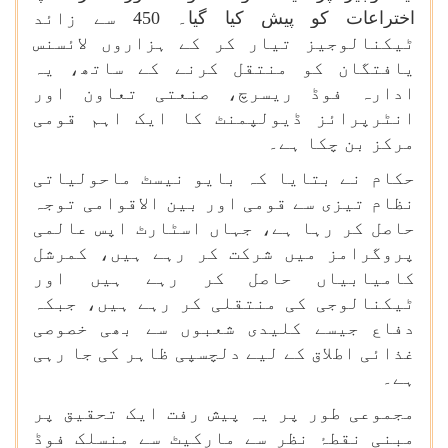
اختراعات کو پیش کیا گیا۔ 450 سے زائد
ٹیکنالوجیز تیار کر کے ہزاروں لائسنس
یافتگان کو منتقل کرنے کے ساتھ، یہ
ادارہ فوڈ ریسرچ، صنعتی تعاون اور
انٹرپرائز ڈیولپمنٹ کا ایک اہم قومی
مرکز بن چکا ہے۔
حکام نے بتایا کہ بایو نیسٹ ماحولیاتی
نظام تیزی سے قومی اور بین الاقوامی توجہ
حاصل کر رہا ہے، جہاں اسٹارٹ اپس عالمی
پروگرامز میں شرکت کر رہے ہیں، کمرشل
کامیابیاں حاصل کر رہے ہیں اور
ٹیکنالوجی کی منتقلی کر رہے ہیں، جبکہ
دفاع جیسے کلیدی شعبوں سے بھی خصوصی
غذائی اطلاق کے لیے دلچسپی ظاہر کی جا رہی
ہے۔
مجموعی طور پر یہ پیش رفت ایک تحقیق پر
مبنی نقطۂ نظر سے مارکیٹ سے منسلک فوڈ