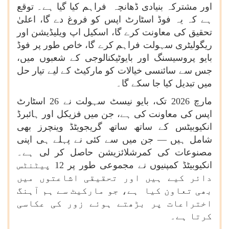
اور مشترکہ بنیادی ڈھانچہ فراہم کیا گیا ہے۔ توقع
ہے کہ یہ فوڈ اسٹارٹ اپس کو فروغ دے گا، اعلیٰ
تحقیق کی معاونت کرے گا، اسکیل اپ ویلیڈیشن اور
ریگولیٹری سہولت فراہم کرے گا، خاص طور پر فوڈ
بایو پروسیسنگ اور بایوٹیکنالوجی کے شعبوں میں،
جس سے سائنسی خیالات کو مارکیٹ کے لیے تیار حل
میں تبدیل کیا جا سکے گا۔
مارچ 2026 تک، بایو نیسٹ سہولت نے 26 اسٹارٹ
اپس کی معاونت کی ہے، جن میں فزیکل اور ہائبرڈ
انکیوبیٹس کے ساتھ ساتھ گریجویٹڈ وینچرز بھی
شامل ہیں — جن میں سے کئی نے پہلے ہی اپنی
مصنوعات کی کمرشلائزیشن حاصل کر لی ہے۔
انکیوبیٹڈ کمپنیوں نے مجموعی طور پر 12 پیٹنٹس
دائر کیے ہیں اور تحقیقی اشاعتوں میں
بھی تعاون کیا ہے، جو مارکیٹ سے ہم آہنگ
اختراعات پر بڑھتے ہوئے زور کی عکاسی
کرتا ہے۔