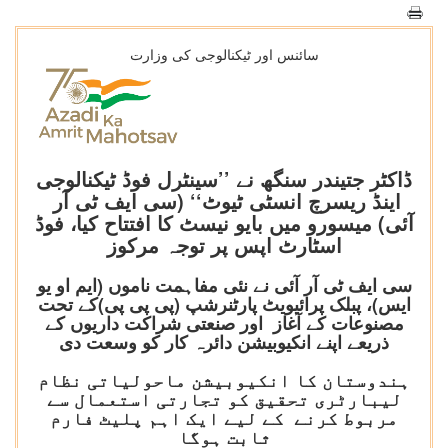
سائنس اور ٹیکنالوجی کی وزارت
ڈاکٹر جتیندر سنگھ نے ’’سینٹرل فوڈ ٹیکنالوجی
اینڈ ریسرچ انسٹی ٹیوٹ‘‘ (سی ایف ٹی آر
آئی) میسورو میں بایو نیسٹ کا افتتاح کیا، فوڈ
اسٹارٹ اپس پر توجہ مرکوز
سی ایف ٹی آر آئی نے نئی مفاہمت ناموں (ایم او یو
ایس)، پبلک پرائیویٹ پارٹنرشپ (پی پی پی)کے تحت
مصنوعات کے آغاز اور صنعتی شراکت داریوں کے
ذریعے اپنے انکیوبیشن دائرہ کار کو وسعت دی
ہندوستان کا انکیوبیشن ماحولیاتی نظام
لیبارٹری تحقیق کو تجارتی استعمال سے
مربوط کرنے کے لیے ایک اہم پلیٹ فارم
ثابت ہوگا