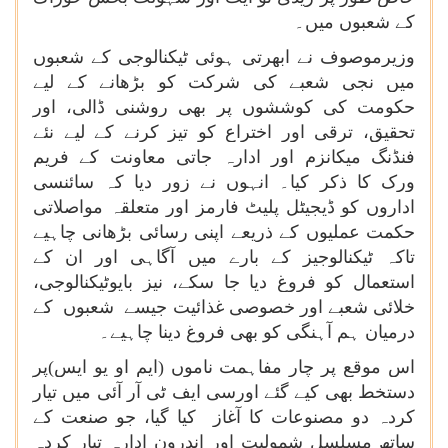
کے شعبوں میں۔
وزیرموصوف نے ابھرتی ہوئی ٹیکنالوجی کے شعبوں
میں نجی شعبے کی شرکت کو بڑھانے کے لیے
حکومت کی کوششوں پر بھی روشنی ڈالی، اور
تحقیق، ترقی اور اختراع کو تیز کرنے کے لیے نئے
فنڈنگ میکانزم اور ادارہ جاتی معاونت کے فریم
ورک کا ذکر کیا۔ انہوں نے زور دیا کہ سائنسی
اداروں کو ڈیجیٹل پلیٹ فارمز اور متعلقہ مواصلاتی
حکمت عملیوں کے ذریعے اپنی رسائی بڑھانی چاہیے
تاکہ ٹیکنالوجیز کے بارے میں آگاہی اور ان کے
استعمال کو فروغ دیا جا سکے، نیز بایوٹیکنالوجی،
خلائی شعبے اور خصوصی غذائیت جیسے شعبوں کے
درمیان ہم آہنگی کو بھی فروغ دینا چاہیے۔
اس موقع پر چار مفاہمت ناموں (ایم او یو ایس)پر
دستخط بھی کیے گئے اورسی ایف ٹی آر آئی میں تیار
کردہ دو مصنوعات کا آغاز کیا گیا، جو صنعت کے
ساتھ مسلسل شمولیت اور اندرونِ ادارہ تیار کردہ