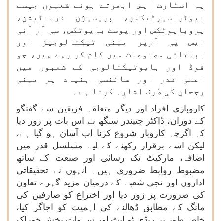
یہ اسٹارٹ اپس ابھرتے ہوئے شعبوں جیسے
نیوٹراسیوٹیکلز، پریسیژن فرمنٹیشن،
پروبایوٹکس اور پوسٹ بایوٹکس، سی آر آئی
ایس پی آرپر مبنی ٹیکنالوجیز اور
نباتاتی مصنوعات میں کام کر رہے ہیں، جو
فوڈ اور بایوٹیکنالوجی کے شعبوں میں
اعلیٰ قدر اور سائنسی بنیاد پر مبنی
رجحان کی طرف اشارہ کرتا ہے۔
کاروباری افراد اور دیگر متعلقہ فریقین سے گفتگو
کے دوران، ڈاکٹر جتیندر سنگھ نے اس بات پر زور دیا
کہ اگرچہ کاروبار شروع کرنا اب آسان ہو گیا ہے،
لیکن اسے برقرار رکھنے کے لیے مسلسل قدر میں
اضافہ، مارکیٹ تک رسائی اور صنعت کے ساتھ
مضبوط روابط ضروری ہیں۔ انہوں نے تحقیقاتی
اداروں اور نجی شعبے کے درمیان مزید گہرے تعاون
کی ضرورت پر زور دیا اور اختراع کو صارفین کی
مانگ کے مطابق ڈھالنے کی اہمیت کو اجاگر کیا،
خاص طور پر ریڈی ٹو ایٹ اور سہولت بخش خوراک