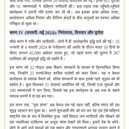
साथ लाया गया
,
जिसके अंतर्गत
20
यात्राएं आयोजित की गईं। इनमें
912
युवाओं
और
91
समन्वयकों ने सक्रिय भागीदारी की। इस पड़ाव तक पहुँचते-पहुँचते
कार्यक्रम ने अपनी गति प्राप्त कर ली थी। अब इसका ढांचा अधिक स्पष्ट
,
कार्यान्वयन अधिक निरंतर और विभिन्न क्षेत्रों के बीच अनुभवों का स्वरूप अधिक
परिष्कृत हो चुका था।
चरण
IV (
फरवरी–मई
2024):
निरंतरता
,
विस्तार और पूर्णता
चौथे चरण में रुचि और भागीदारी—दोनों में ही उल्लेखनीय वृद्धि दर्ज की गई।
25
जनवरी से
4
फरवरी
2024
के पंजीकरण की अवधि के दौरान मात्र
10
दिनों के
भीतर लगभग
45,000
आवेदन प्राप्त हुए
,
जो पहले चरण की तुलना में
267
प्रतिशत की अभूतपूर्व वृद्धि को दर्शाते हैं।
इस चरण को
22
नोडल उच्च शिक्षण संस्थानों के माध्यम से क्रियान्वित किया
गया
,
जिन्होंने
25
राज्यों/केंद्र शासित प्रदेशों को कवर किया। यह न केवल
कार्यक्रम के व्यापक पैमाने को
,
बल्कि संस्थानों के साथ इसके गहरे जुड़ाव को भी
दर्शाता है। कुल मिलाकर
21
यात्राएं आयोजित की गईं
,
जिनमें
938
युवाओं और
100
समन्वयकों ने भाग लिया
,
जिससे यह इस कार्यक्रम के अब तक के सबसे
व्यापक चरणों में से एक बन गया।
इस चरण तक
, "
युवा संगम" अब केवल एक नई पहल नहीं
,
बल्कि राष्ट्र की एक
सुदृढ़ पहचान बन चुका था। अपने शुरुआती दौर को पार कर यह एक ऐसे सक्रिय
राष्ट्रीय मंच के रूप में विकसित हुआ
,
जहाँ विशाल जन-भागीदारी और सीखने की
एक व्यवस्थित प्रक्रिया का अनूठा संगम देखने को मिला। इसने देश के कोने-
कोने से आने वाले युवाओं को एक समान और गुणवत्तापूर्ण अनुभव प्रदान करने में