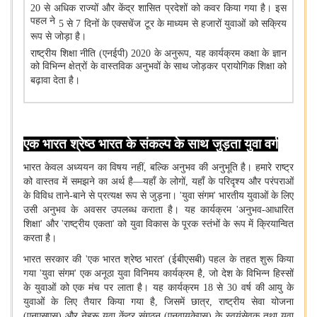
20
से अधिक राज्यों और केंद्र शासित प्रदेशों को कवर किया गया है। इस
पहल ने
5
से
7
दिनों के एक्सचेंज टूर के माध्यम से हजारों युवाओं को सक्रिय
रूप से जोड़ा है।
राष्ट्रीय शिक्षा नीति (एनईपी)
2020
के अनुरूप
,
यह कार्यक्रम कक्षा के ज्ञान
को विभिन्न क्षेत्रों के वास्तविक अनुभवों के साथ जोड़कर प्रायोगिक शिक्षा को
बढ़ावा देता है।
एक भारत श्रेष्ठ भारत के संकल्प के साथ जुड़ता युवा वर्ग
भारत केवल अध्ययन का विषय नहीं
,
बल्कि अनुभव की अनुभूति है। हमारे राष्ट्र
को वास्तव में समझने का अर्थ है—यहाँ के लोगों
,
यहाँ के परिदृश्य और परंपराओं
के विविध ताने-बाने से प्रत्यक्ष रूप से जुड़ना।
'
युवा संगम
'
भारतीय युवाओं के लिए
उसी अनुभव के अवसर उपलब्ध कराता है। यह कार्यक्रम
'
अनुभव-आधारित
शिक्षा
'
और
'
राष्ट्रीय एकता
'
को युवा विकास के पूरक स्तंभों के रूप में क्रियान्वित
करता है।
भारत सरकार की
'
एक भारत श्रेष्ठ भारत
' (
ईबीएसबी) पहल के तहत शुरू किया
गया
'
युवा संगम
'
एक अनूठा युवा विनिमय कार्यक्रम है
,
जो देश के विभिन्न हिस्सों
के युवाओं को एक मंच पर लाता है। यह कार्यक्रम
18
से
30
वर्ष की आयु के
युवाओं के लिए तैयार किया गया है
,
जिसमें छात्र
,
राष्ट्रीय सेवा योजना
(एनएसएस) और नेहरू युवा केंद्र संगठन (एनवायकेएस) के स्वयंसेवक तथा युवा