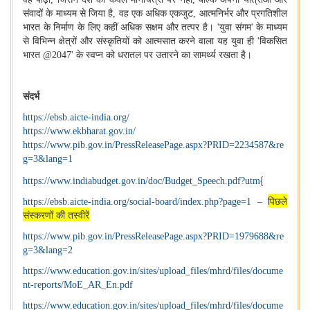
संवादों के माध्यम से जिया है
,
वह एक अधिक एकजुट
,
आत्मनिर्भर और प्रगतिशील
भारत के निर्माण के लिए कहीं अधिक सक्षम और तत्पर है।
'
युवा संगम
'
के माध्यम
से विभिन्न क्षेत्रों और संस्कृतियों को आत्मसात करने वाला यह युवा ही
'
विकसित
भारत
@2047'
के स्वप्न को धरातल पर उतारने का सामर्थ्य रखता है।
संदर्भ
https://ebsb.aicte-india.org/
https://www.ekbharat.gov.in/
https://www.pib.gov.in/PressReleasePage.aspx?PRID=2234587&re
g=3&lang=1
{
https://www.indiabudget.gov.in/doc/Budget_Speech.pdf?utm
https://ebsb.aicte-india.org/social-board/index.php?page=1
–
पिछले
संस्करणों की तस्वीरें
https://www.pib.gov.in/PressReleasePage.aspx?PRID=1979688&re
g=3&lang=2
https://www.education.gov.in/sites/upload_files/mhrd/files/docume
nt-reports/MoE_AR_En.pdf
https://www.education.gov.in/sites/upload_files/mhrd/files/docume