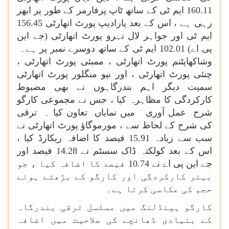
160.11 ایم ٹی کے ساتھ ٹاپ پرفارمر کے طور پر ابھر
رہی ہے ، اس کے بعد پارادیپ پورٹ اتھارٹی 156.45
ایم ٹی اور جواہر لال نہرو پورٹ اتھارٹی (جے این
پی اے) 102.01 ایم ٹی کے ساتھ دوسرے نمبر پر ہے۔
وشاکھاپٹنم پورٹ اتھارٹی ، ممبئی پورٹ اتھارٹی ،
چنئی پورٹ اتھارٹی ، اور نیو منگلور پورٹ اتھارٹی
سمیت دیگر اہم بندرگاہوں نے بھی مضبوط
کارکردگی کا مظاہرہ کیا ، جس نے مجموعی کارگو
شرح عمل آوری میں نمایاں تعاون کیا ۔ ترقی
کی شرح کے لحاظ سے ، مورموگاؤ پورٹ اتھارٹی نے
سب سے زیادہ 15.91 فیصد کا اضافہ ریکارڈ کیا ،
اس کے بعد کولکتہ ڈاک سسٹم نے 14.28 فیصد اور
جے این پی اے نے 10.74 فیصد کا اضافہ کیا ، جو
بہتر کارکردگی اور کارگو کے بڑھتے ہوئے
حجم کی عکاسی کرتا ہے۔
کارگو ہینڈلنگ میں مسلسل ترقی بندرگاہ
کے بنیادی ڈھانچے کی صلاحیت میں اضافہ