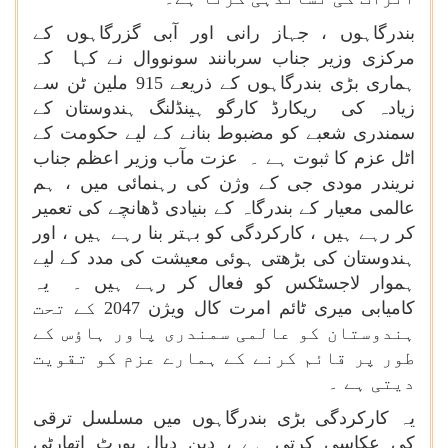
بندرگاہوں ، جہاز رانی اور آبی گزرگاہوں کے
مرکزی وزیر جناب سربانند سونووال نے کہا کہ
ہماری بڑی بندرگاہوں کے ذریعے 915 ملین ٹن سے
زیادہ کی ریکارڈ کارگو ہینڈلنگ ہندوستان کے
سمندری شعبے کو مضبوط بنانے کے لیے حکومت کے
اٹل عزم کا ثبوت ہے ۔ عزت مآب وزیر اعظم جناب
نریندر مودی جی کے وژن کی رہنمائی میں ، ہم
عالمی معیار کے بندرگاہ کے بنیادی ڈھانچے کی تعمیر
کر رہے ہیں ، کارکردگی کو بہتر بنا رہے ہیں ، اور
ہندوستان کی بڑھتی ہوئی معیشت کی مدد کے لیے
ہموار لاجسٹکس کو فعال کر رہے ہیں ۔ یہ
کامیابی میری ٹائم امرت کال ویژن 2047 کے تحت
ہندوستان کو عالمی سمندری پاور ہاؤس کے
طور پر قائم کرنے کے ہمارے عزم کو تقویت
دیتی ہے ۔
یہ کارکردگی بڑی بندرگاہوں میں مسلسل ترقی
کی عکاسی کرتی ہے ، دین دیال پورٹ اتھارٹی