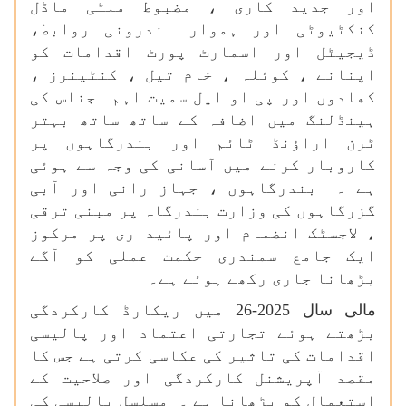
اور جدید کاری ، مضبوط ملٹی ماڈل
کنکٹیوٹی اور ہموار اندرونی روابط،
ڈیجیٹل اور اسمارٹ پورٹ اقدامات کو
اپنانے ، کوئلہ ، خام تیل ، کنٹینرز ،
کھادوں اور پی او ایل سمیت اہم اجناس کی
ہینڈلنگ میں اضافہ کے ساتھ ساتھ بہتر
ٹرن اراؤنڈ ٹائم اور بندرگاہوں پر
کاروبار کرنے میں آسانی کی وجہ سے ہوئی
ہے ۔ بندرگاہوں ، جہاز رانی اور آبی
گزرگاہوں کی وزارت بندرگاہ پر مبنی ترقی
، لاجسٹک انضمام اور پائیداری پر مرکوز
ایک جامع سمندری حکمت عملی کو آگے
بڑھانا جاری رکھے ہوئے ہے۔
مالی سال 2025-26 میں ریکارڈ کارکردگی
بڑھتے ہوئے تجارتی اعتماد اور پالیسی
اقدامات کی تاثیر کی عکاسی کرتی ہے جس کا
مقصد آپریشنل کارکردگی اور صلاحیت کے
استعمال کو بڑھانا ہے ۔ مسلسل پالیسی کی