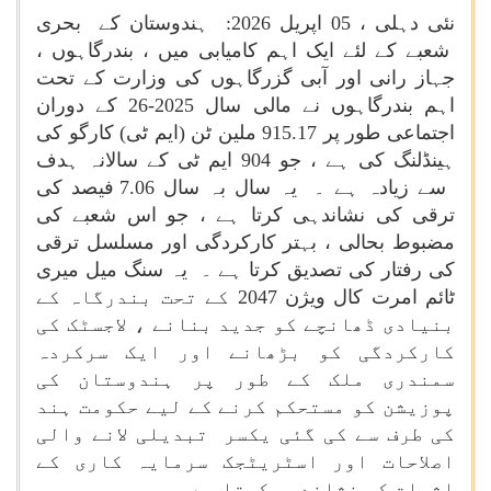
نئی دہلی ، 05 اپریل 2026: ہندوستان کے بحری
شعبے کے لئے ایک اہم کامیابی میں ، بندرگاہوں ،
جہاز رانی اور آبی گزرگاہوں کی وزارت کے تحت
اہم بندرگاہوں نے مالی سال 2025-26 کے دوران
اجتماعی طور پر 915.17 ملین ٹن (ایم ٹی) کارگو کی
ہینڈلنگ کی ہے ، جو 904 ایم ٹی کے سالانہ ہدف
سے زیادہ ہے ۔ یہ سال بہ سال 7.06 فیصد کی
ترقی کی نشاندہی کرتا ہے ، جو اس شعبے کی
مضبوط بحالی ، بہتر کارکردگی اور مسلسل ترقی
کی رفتار کی تصدیق کرتا ہے ۔ یہ سنگ میل میری
ٹائم امرت کال ویژن 2047 کے تحت بندرگاہ کے
بنیادی ڈھانچے کو جدید بنانے ، لاجسٹک کی
کارکردگی کو بڑھانے اور ایک سرکردہ
سمندری ملک کے طور پر ہندوستان کی
پوزیشن کو مستحکم کرنے کے لیے حکومت ہند
کی طرف سے کی گئی یکسر تبدیلی لانے والی
اصلاحات اور اسٹریٹجک سرمایہ کاری کے
اثرات کی نشاندہی کرتا ہے۔