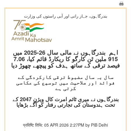
بندرگاہوں، جہاز رانی اور آبی راستوں کی وزارت
اہم بندرگاہوں نے مالی سال 26-2025 میں
915 ملین ٹن کارگو کا ریکارڈ قائم کیا، 7.06
فیصد ترقی کے ساتھ ہدف کو پیچھے چھوڑ دیا
سال بہ سال مضبوط ترقی کارکردگی کے
فوائد اور صلاحیت میں توسیع کی عکاسی
کرتی ہے
بندرگاہوں نے میری ٹائم امرت کال ویژن 2047 کے
تحت ہندوستان کی تجارتی رفتار کو آگے بڑھایا
प्रविष्टि तिथि: 05 APR 2026 2:27PM by PIB Delhi