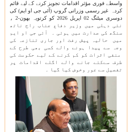
واسطے فوری مؤثر اقدامات تجویز کرنے کے لیے قائم
کردہ غیر رسمی وزراتی گروپ (آئی جی او ایم) کی
دوسری میٹنگ 02 اپریل 2026 کو کرتویہ بھون-2 ،
نئی دہلی میں وزیر دفاع جناب راج ناتھ
سنگھ کی صدارت میں ہوئی ۔ آئی جی او ایم
میں حالیہ پیش رفت اور جاری تنازعہ کی
وجہ سے پیدا ہونے والے کسی بھی طرح کے
منفی اثرات کو کم کرنے کے لیے حکومت کی
طرف سےکئے جانے والے اگلے اقدامات پر
تفصیل سے غور وخوض کیا گیا ۔