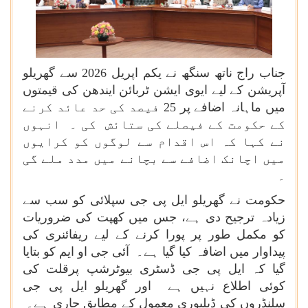
جناب راج ناتھ سنگھ نے یکم اپریل 2026 سے گھریلو
آپریشن کے لیے ایوی ایشن ٹربائن ایندھن کی قیمتوں
میں ماہانہ اضافے پر 25 فیصد کی حد عائد کرنے
کے حکومت کے فیصلے کی ستائش کی ۔ انہوں
نے کہا کہ اس اقدام سے لوگوں کو کرایوں
میں اچانک اضافے سے بچانے میں مدد ملے گی
۔
حکومت نے گھریلو ایل پی جی سپلائی کو سب سے
زیادہ ترجیح دی ہے، جس میں کھپت کی ضروریات
کو مکمل طور پر پورا کرنے کے لیے ریفائنری کی
پیداوار میں اضافہ کیا گیا ہے۔ آئی جی او ایم کو بتایا
گیا کہ ایل پی جی ڈسٹری بیوٹرشپ پرقلت کی
کوئی اطلاع نہیں ہے اور گھریلو ایل پی جی
سلنڈروں کی ڈیلیوری معمول کے مطابق جاری ہے۔