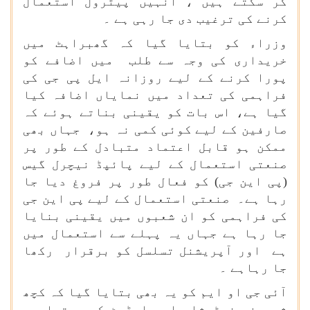
کر سکتے ہیں ، انہیں پیٹرول استعمال
کرنے کی ترغیب دی جا رہی ہے ۔
وزراء کو بتایا گیا کہ گھبراہٹ میں
خریداری کی وجہ سے طلب میں اضافے کو
پورا کرنے کے لیے روزانہ ایل پی جی کی
فراہمی کی تعداد میں نمایاں اضافہ کیا
گیا ہے، اس بات کو یقینی بناتے ہوئے کہ
صارفین کے لیے کوئی کمی نہ ہو، جہاں بھی
ممکن ہو قابل اعتماد متبادل کے طور پر
صنعتی استعمال کے لیے پائپڈ نیچرل گیس
(پی این جی) کو فعال طور پر فروغ دیا جا
رہا ہے۔ صنعتی استعمال کے لیے پی این جی
کی فراہمی کو ان شعبوں میں یقینی بنایا
جا رہا ہے جہاں یہ پہلے سے استعمال میں
ہے اور آپریشنل تسلسل کو برقرار رکھا
جا رہاہے ۔
آئی جی او ایم کو یہ بھی بتایا گیا کہ کچھ
شرپسند فوٹوشاپ اور ایڈیٹ کردہ تصاویر