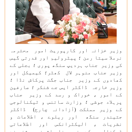
وزیر خزانہ اور کارپوریٹ امور محترمہ
نرملا سیتا رمن ؛ پیٹرولیم اور قدرتی گیس
کی وزیر جناب ہردیپ سنگھ پوری ؛ بجلی کے
وزیر جناب منوہر لال کھٹر؛ کیمیکل اور
کھادوں کے وزیر جناب جگت پرکاش نڈا ؛
وزیر خارجہ ڈاکٹر ایس جے شنکر ؛ صارفین
کے امور ، خوراک و رسد کے وزیر جناب
پرہلاد جوشی ؛ وزارت سائنس و ٹیکنالوجی
کے وزیر مملکت (آزادانہ چارج) ڈاکٹر
جتیندر سنگھ اور ریلوے ، اطلاعات و
نشریات ، الیکٹرانکس اور اطلاعاتی
ٹیکنالوجی کے وزیر جناب اشونی ویشنو نے