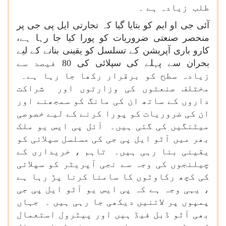
طلب زیادہ ہے ۔
آئی جی او ایم کو بتایا گیا کہ تجارتی ایل پی جی پر
منحصر صنعتی ضروریات کو پورا کیا جا رہا ہے،
کارو باری آپریشن کے تسلسل کو یقینی بنانے کے لیے
بحران سے پہلے کی سپلائی کی 80 فیصد سے
زیادہ سطح کو برقرار رکھا جا رہا ہے۔
مختلف صنعتوں کی وزارتوں اور شراکت
داروں کے ساتھ ان کی مانگ کو سمجھنے اور
ان کی ضروریات کو پورا کرنے کے لیے خصوصی
میٹنگیں کی گئی ہیں۔ آئل پی ایس یو ملک
بھر میں آٹو ایل پی جی کی مسلسل سپلائی کو
یقینی بنا رہی ہیں۔ تاہم ، خریداری کے
چیلنجوں کی وجہ سے نجی آپریٹر کو سپلائی
کی کچھ رکاوٹوں کا سامنا کرنا پڑ رہا ہے
، یہی وجہ ہے کہ پی ایس یو آٹو ایل پی جی
پمپوں پر لائنیں دیکھی جا رہی ہیں ۔ جہاں
بھی آٹو ڈبل فیڈ ہیں اور پیٹرول استعمال