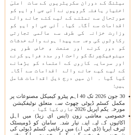
میٹنگ کے دوران سکریٹریوں کے سات اعلیٰ
اختیار یافتہ گروپوں نے آئی جی او ایم کو
صورتحال سے نمٹنے کے لیے کئے جانے والے
اقدامات سے آگاہ کیا۔ آئی جی او ایم کو
وزارت خزانہ کی طرف سے عالمی تجارتی
رکاوٹوں کی وجہ سے پیدا ہونے والے خدشات
کو دور کرنے اور صنعت ، خاص طور پر
مینوفیکچرنگ کو راحت اور مدد فراہم کرنے
اور سرمایہ کاروں کے اعتماد کو بڑھانے
کے لیے کیے جانے والے اقدامات سے آگاہ
کیا گیا ۔ ان میں درج ذیل اقدامات شامل
ہیں:
30 جون 2026 تک 40 اہم پیٹرو کیمیکل مصنوعات پر
مکمل کسٹم ڈیوٹی چھوٹ سے متعلق نوٹیفکیشن
مورخہ یکم اپریل 2026 جاری کیا گیا ۔
خصوصی معاشی زون (ایس ای زیڈ) میں اہل
اکائیوں کے لیے اپنے تیار شدہ سامان کو ڈومیسٹک
ٹیرف ایریا (ڈی ٹی اے) میں رعایتی کسٹم ڈیوٹی کی
شرحوں پر فروخت کرنے کے لیے خصوصی ایک وقتی