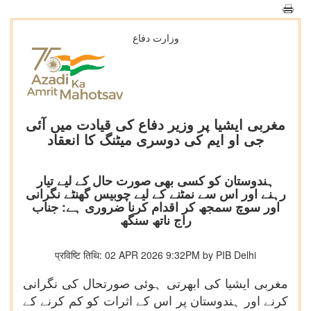
وزارت دفاع
مغربی ایشیا پر وزیر دفاع کی قیادت میں آئی
جی او ایم کی دوسری میٹنگ کا انعقاد
ہندوستان کو کسی بھی صورت حال کے لیے تیار
رہنے اور اس سے نمٹنے کے لیے چوبیس گھنٹے نگرانی
اور سوچ سمجھ کر اقدام کرنا ضروری ہے: جناب
راج ناتھ سنگھ
प्रविष्टि तिथि: 02 APR 2026 9:32PM by PIB Delhi
مغربی ایشیا کی ابھرتی ہوئی صورتحال کی نگرانی
کرنے اور ہندوستان پر اس کے اثرات کو کم کرنے کے