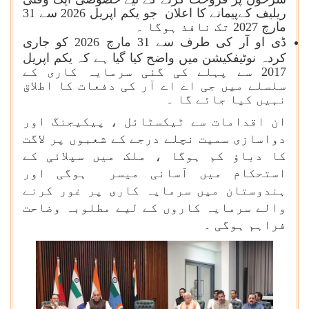
ریلیف کےپیمانے کا اعلان جو یکم اپریل 2026 سے 31
مارچ 2027 تک نافذ ہوگا ۔
ڈی او آر کی طرف سے 31 مارچ 2026 کو جاری
کردہ نوٹیفکیشن میں واضح کیا گیا ہے کہ یکم اپریل
2017 سے پہلے کی گئی سرمایہ کاری کے
سلسلے میں جی اے اے آر کی دفعات کا اطلاق
نہیں کیا جائے گا ۔
ان اقدامات سے ٹیکسٹائل ، پیکیجنگ اور
دواسازی سمیت نچلے درجے کے شعبوں پر لاگت
کا دباؤ کم ہوگا ، ملک میں سپلائی کے
استحکام میں آسانی میسر ہوگی اور
ہندوستان میں سرمایہ کاری پر غور کرنے
والے سرمایہ کاروں کے لیے مطلوبہ وضاحت
فراہم ہوگی ۔