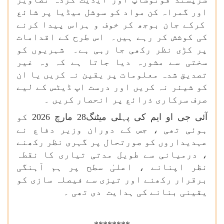
اور گمراہ کن مواد کو سوشل میڈیا پر شائع
کرکے جان بوجھ کر خوف و ہراس پیدا کرنے
کی کوشش کر رہے ہیں۔ اس طرح کے اقدامات
پر کڑی نظر رکھی جا رہی ہے۔ شہریوں کو
سختی سے مشورہ دیا جاتا ہے کہ وہ غیر
تصدیق شدہ معلومات پر یقین نہ کریں یا ان
کو شیئر نہ کریں اور درست اپ ڈیٹس کے لیے
صرف سرکاری ذرائع پر انحصار کریں ۔
آئی جی او ایم کی پہلی میٹنگ28 مارچ 2026 کو
ہوئی تھی ، جس کے دوران وزیر دفاع نے
عہدیداروں کو صورتحال پر گہری نظر رکھنے
، درمیانی سے طویل مدتی تیاری کا نقطہ
نظر اپنانے ، اعلیٰ سطح پر ہم آہنگی
برقرار رکھنے اور تیزی سے فیصلہ سازی کو
یقینی بنانے کی ہدایت دی تھی ۔