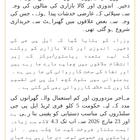
ذخیرہ اندوزی اور کالا بازاری کی مثالوں کی وجہ
سے سپلائی کے عارضی خدشات پیدا ہوئے ، جس کی
وجہ سے بعض علاقوں میں گھبراہٹ سے خریداری
شروع ہو گئی تھی۔
وزراء کو بتایا گیا کہ ایل پی جی کی
ذخیرہ اندوزی اور کالا بازاری کو روکنے
کے لیے متعدد ریاستوں/مرکز کے زیر
انتظام علاقوں میں چھاپے مارے جا رہے ہیں
اور نفاذ کی سخت کارروائی کی جا رہی ہے ۔
بدعنوانی میں ملوث کچھ ایل پی جی تقسیم
کاروں کے خلاف کارروائی بھی کی گئی ہے ۔
مہاجر مزدوروں اور کم استعمال والے گھرانوں کی
مدد کے لیے حکومت 5 کلو فری ٹریڈ ایل پی جی
سلنڈروں کی مناسب دستیابی کو یقینی بنا رہی ہے
اور 23 مارچ 2026 سے اب تک 4.3 لاکھ سے زیادہ
ایسے سلنڈر فروخت کیے جا چکے ہیں ۔ ان
ریاستوں پر خصوصی توجہ دی جا رہی ہے جہاں