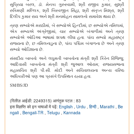
સુપ્રિયા બરલ
,
ડૉ. મેનકા ગુરુસ્વામી
,
શ્રી રાજીવ કુમાર
,
સુશ્રી
રુક્મિણી મલ્લિક
,
શ્રી બિસ્વજીત સિંહા
,
શ્રી સંતૃપ્ત મિશ્રા
,
શ્રી
દિલીપ કુમાર રાય અને શ્રી મનમોહન સામલનો સમાવેશ થાય છે.
ત્રણ સભ્યોએ મરાઠીમાં
,
બે સભ્યોએ હિન્દીમાં
,
છ સભ્યોએ તમિલમાં
,
એક સભ્યએ અંગ્રેજીમાં
,
ચાર સભ્યોએ બંગાળીમાં અને ત્રણ
સભ્યોએ ઓડિઆ ભાષામાં શપથ લીધા હતા. પાંચ સભ્યો મહારાષ્ટ્ર
રાજ્યના છે
,
છ તમિલનાડુના છે
,
પાંચ પશ્ચિમ બંગાળના છે અને ત્રણ
સભ્યો ઓડિશાના છે.
સંસદીય બાબતો અને લઘુમતી બાબતોના મંત્રી શ્રી કિરેન રિજિજુ
;
આદિવાસી બાબતોના મંત્રી શ્રી જુઆલ ઓરામ
;
રાજ્યસભાના
મહાસચિવ શ્રી પી.સી. મોદી અને સચિવાલયના અન્ય વરિષ્ઠ
અધિકારીઓ પણ આ પ્રસંગે ઉપસ્થિત રહ્યા હતા.
SM/BS/JD
(रिलीज़ आईडी: 2249315)
आगंतुक पटल : 83
इस विज्ञप्ति को इन भाषाओं में पढ़ें:
English
,
Urdu
,
हिन्दी
,
Marathi
,
Be
ngali
,
Bengali-TR
,
Telugu
,
Kannada