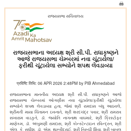
રાજ્યસભા સચિવાલય
રાજ્યસભાના અધ્યક્ષ શ્રી સી.પી. રાધાકૃષ્ણને
આજે રાજ્યસભા ચેમ્બરમાં નવા ચૂંટાયેલા/
ફરીથી ચૂંટાયેલા સભ્યોને શપથ લેવડાવ્યા
प्रविष्टि तिथि: 06 APR 2026 2:48PM by PIB Ahmedabad
રાજ્યસભાના માનનીય અધ્યક્ષ શ્રી સી.પી. રાધાકૃષ્ણને આજે
રાજ્યસભા ચેમ્બરમાં ઓગણીસ નવા ચૂંટાયેલા/ફરીથી ચૂંટાયેલા
સભ્યોને શપથ લેવડાવ્યા હતા
,
જેમાં શ્રી રામદાસ બંધુ આઠવલે
,
શ્રીમતી માયા ચિંતામન ઇવનાતે
,
શ્રી શરદચંદ્ર પવાર
,
શ્રી રામરાવ
સખારામ વાડકુતે
,
ડૉ. જ્યોતિ નાગનાથ વાઘમારે
,
શ્રી ક્રિસ્ટોફર
માણેકમ
,
ડૉ. અંબુમણી રામદાસ
,
શ્રી કોન્સ્ટેન્ટાઇન રવિન્દ્રન
,
શ્રી
એલ. કે. સુધીશ
,
ડૉ. એમ. થમ્બીદુરાઈ
,
શ્રી તિરુચી શિવા
,
શ્રી બાબુલ