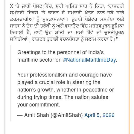
X ‘ਤੇ ਜਾਰੀ ਪੋਸਟ ਵਿੱਚ, ਸ਼੍ਰੀ ਅਮਿਤ ਸ਼ਾਹ ਨੇ ਕਿਹਾ, “ਰਾਸ਼ਟਰੀ
ਸਮੁੰਦਰੀ ਦਿਵਸ ‘ਤੇ ਭਾਰਤ ਦੇ ਸਮੁੰਦਰੀ ਖੇਤਰ ਨਾਲ ਜੁੜੇ ਸਾਰੇ
ਕਰਮਚਾਰੀਆਂ ਨੂੰ ਸ਼ੁਭਕਾਮਨਾਵਾਂ। ਤੁਹਾਡੇ ਪੇਸ਼ੇਵਰ ਸਮਰੱਥਾ ਅਤੇ
ਸਾਹਸ ਨੇ ਦੇਸ਼ ਦੀ ਤਰੱਕੀ ਨੂੰ ਅੱਗੇ ਵਧਾਉਣ ਵਿੱਚ ਮਹੱਤਵਪੂਰਨ ਭੂਮਿਕਾ
ਨਿਭਾਈ ਹੈ, ਭਾਵੇਂ ਉਹ ਸ਼ਾਂਤੀ ਦਾ ਸਮਾਂ ਹੋਵੇ ਜਾਂ ਚੁਣੌਤੀਪੂਰਨ
ਸਥਿਤੀਆਂ। ਰਾਸ਼ਟਰ ਤੁਹਾਡੀ ਵਚਨਬੱਧਤਾ ਨੂੰ ਸਲਾਮ ਕਰਦਾ ਹੈ।”
Greetings to the personnel of India’s
maritime sector on
#NationalMaritimeDay
.
Your professionalism and courage have
played a crucial role in steering the
nation’s growth, whether in peacetime or
during trying times. The nation salutes
your commitment.
— Amit Shah (@AmitShah)
April 5, 2026