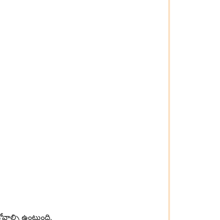
కోవాల్సి ఉంటుంది
.