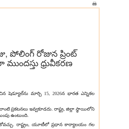
 పోలింగ్ రోజున ప్రింట్
ా ముందస్తు ధ్రువీకరణ
ంచిన షెడ్యూల్‌ను మార్చి
15, 2026
న భారత ఎన్నికల
రా ఎలాంటి ప్రకటనలు ఇవ్వకూడదు
.
రాష్ట్ర
,
జిల్లా స్థాయిలోని
యింపు ఉంటుంది
.
ుకోవచ్చు
.
రాష్ట్రం
,
యూటీలో ప్రధాన కార్యాలయం గల