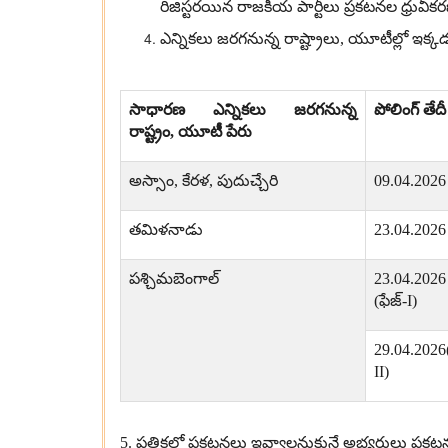
రిజిస్టరయిన రాజకీయ పార్టీలు ప్రకటనల ధ్రువీకర
ఎన్నికలు జరగనున్న రాష్ట్రాలు
,
యూటీల్లో ఇక్కడ
సాధారణ ఎన్నికలు జరగనున్న
పోలింగ్ తేదీ
రాష్ట్రం
,
యూటీ పేరు
అస్సాం
,
కేరళ
,
పుదుచ్చేరి
09.04.2026
తమిళనాడు
23.04.2026
పశ్చిమబెంగాల్
23.04.2026
(
ఫేజ్
-I)
29.04.2026
II)
5.
పత్రికల్లో ప్రకటనలు ఇవ్వాలనుకునే అభ్యర్థులు ప