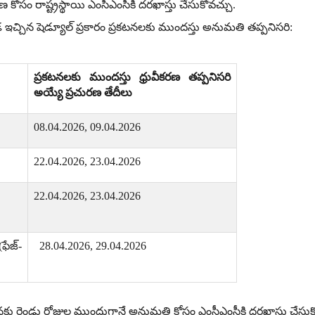
ణ కోసం రాష్ట్రస్థాయి ఎంసీఎంసీకి దరఖాస్తు చేసుకోవచ్చు
.
 ఇచ్చిన షెడ్యూల్ ప్రకారం ప్రకటనలకు ముందస్తు అనుమతి తప్పనిసరి
:
ప్రకటనలకు ముందస్తు ధ్రువీకరణ తప్పనిసరి
అయ్యే
ప్రచురణ తేదీలు
08.04.2026, 09.04.2026
22.04.2026, 23.04.2026
22.04.2026, 23.04.2026
(
ఫేజ్
-
28.04.2026, 29.04.2026
్రకటనకు రెండు రోజుల ముందుగానే అనుమతి కోసం ఎంసీఎంసీకి దరఖాస్తు చేసు