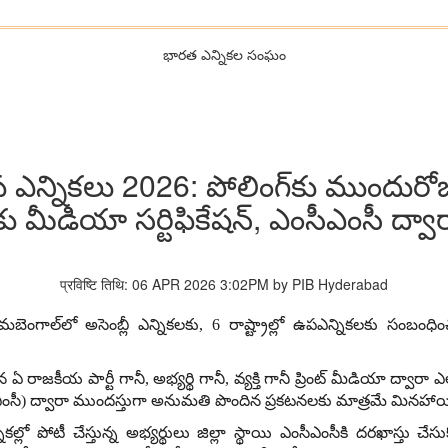
భారత ఎన్నికల సంఘం
న్నికలు 2026: పోలింగ్‌కు ముందురోజు,
మీడియా సర్టిఫికేషన్, ఎంసీఎంసీ ద్వార
प्रविष्टि तिथि: 06 APR 2026 3:02PM by PIB Hyderabad
ిమబెంగాల్‌లో అసెంబ్లీ ఎన్నికలకు
, 6
రాష్ట్రాల్లో ఉపఎన్నికలకు సంబంధి
 ఏ రాజకీయ పార్టీ గానీ
,
అభ్యర్థి గానీ
,
వ్యక్తి గానీ ప్రింట్ మీడియా ద్వా
ంసీ
)
ద్వారా ముందస్తుగా అనుమతి పొందిన ప్రకటనలకు మాత్రమే మినహా
నికల్లో పోటీ చేస్తున్న అభ్యర్థులు జిల్లా స్థాయి ఎంసీఎంసీకి దరఖాస్తు చేస