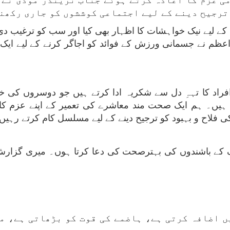
ی عزم کا اعادہ کرتے ہوئے جناب نریندر مودی نے 
 ترجیح دینے کے لیے اجتماعی کوششوں کو جاری رکھنے
 لیے نیک خواہشات کا اظہار بھی کیا اور سب کو ترغیب دی ک
ظم نے جسمانی ورزش کے فوائد کو اجاگر کرنے کے لیے ایک
افراد کا تہہِ دل سے شکریہ ادا کرتے ہیں جو دوسروں کی خ
ہیں۔ ہم ایک صحت مند معاشرے کی تعمیر کے اپنے عزم کا 
 فلاح و بہبود کو ترجیح دینے کے لیے مسلسل کام کرتے رہیں
ک کے باشندوں کی بہترصحت کی دعا کرتا ہوں۔ میری گزارش
ں اضافہ کرتی ہے، ہاضمے کی قوت کو بڑھاتی ہے، م