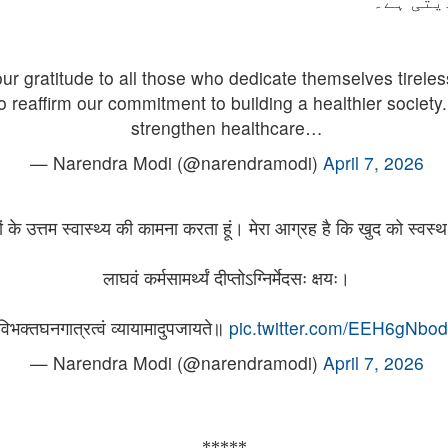
یتی ہے۔
 gratitude to all those who dedicate themselves tireless
o reaffirm our commitment to building a healthier society.
strengthen healthcare…
— Narendra Modi (@narendramodi)
April 7, 2026
यों के उत्तम स्वास्थ्य की कामना करता हूं। मेरा आग्रह है कि खुद को स्व
लाघवं कर्मसामर्थ्यं दीप्तोऽग्निर्मेदसः क्षयः।
विभक्तघनगात्रत्वं व्यायामादुपजायते॥
pic.twitter.com/EEH6gNbod
— Narendra Modi (@narendramodi)
April 7, 2026
*****