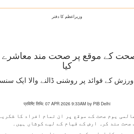
وزیراعظم کا دفتر
صحت کے موقع پر صحت مند معاشرے کی
کیا
رزش کے فوائد پر روشنی ڈالنے والا ایک سنس
प्रविष्टि तिथि: 07 APR 2026 9:33AM by PIB Delhi
عالمی یوم صحت کے موقع پر ان تمام افراد کا شکریہ
 صحت مند کرہ ارض کے قیام کے لیے کوشاں ہیں۔