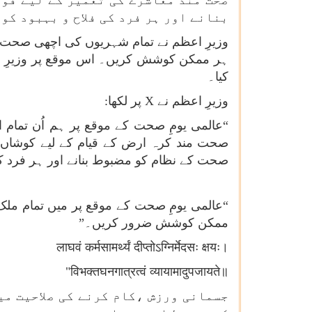
صحت مند معاشرے کی تعمیر کے لیے قوم
بنانے اور ہر فرد کی فلاح و بہبود کو
وزیرِ اعظم نے تمام شہریوں کی اچھی صحت کے
ہر ممکن کوشش کریں۔ اس موقع پر وزیرِ اع
کیا۔
وزیرِ اعظم نے
X
پر لکھا:
“عالمی یومِ صحت کے موقع پر ہم اُن تمام 
صحت مند کرہ ارض کے قیام کے لیے کوشاں 
صحت کے نظام کو مضبوط بنانے اور ہر فرد کی
“عالمی یومِ صحت کے موقع پر میں تمام مل
ممکن کوشش ضرور کریں۔”
लाघवं कर्मसामर्थ्यं दीप्तोऽग्निर्मेदसः क्षयः।
"
विभक्तघनगात्रत्वं व्यायामादुपजायते॥
جسمانی ورزش ،کام کرنے کی صلاحیت می