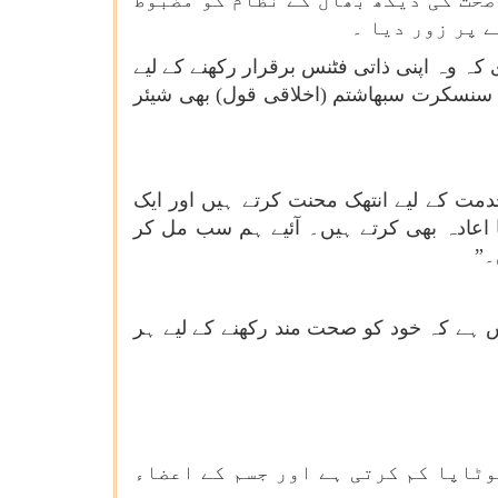
صحت کی دیکھ بھال کے نظام کو مضبوط
 پر زور دیا ۔
ہ وہ اپنی ذاتی فٹنس برقرار رکھنے کے لیے
 سنسکرت سبھاشتم (اخلاقی قول) بھی شیئر
دمت کے لیے انتھک محنت کرتے ہیں اور ایک
اعادہ بھی کرتے ہیں۔ آئیے ہم سب مل کر
۔”
 ہے کہ خود کو صحت مند رکھنے کے لیے ہر
وٹاپا کم کرتی ہے اور جسم کے اعضاء