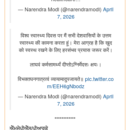
— Narendra Modi (@narendramodi)
April
7, 2026
विश्व स्वास्थ्य दिवस पर मैं सभी देशवासियों के उत्तम
स्वास्थ्य की कामना करता हूं। मेरा आग्रह है कि खुद
को स्वस्थ रखने के लिए हरसंभव प्रयास जरूर करें।
लाघवं कर्मसामर्थ्यं दीप्तोऽग्निर्मेदसः क्षयः।
विभक्तघनगात्रत्वं व्यायामादुपजायते॥
pic.twitter.co
m/EEH6gNbodz
— Narendra Modi (@narendramodi)
April
7, 2026
************
ਐੱਮਜੇਪੀਐੱਸ/ਪੀਆਰਕੇ