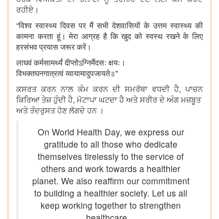
ਰਹੀਏ।
“विश्व स्वास्थ्य दिवस पर मैं सभी देशवासियों के उत्तम स्वास्थ्य की
कामना करता हूं। मेरा आग्रह है कि खुद को स्वस्थ रखने के लिए
हरसंभव प्रयास जरूर करें।
लाघवं कर्मसामर्थ्यं दीप्तोऽग्निर्मेदसः क्षयः।
विभक्तघनगात्रत्वं व्यायामादुपजायते॥"
ਕਸਰਤ ਕਰਨ ਨਾਲ ਕੰਮ ਕਰਨ ਦੀ ਸਮਰੱਥਾ ਵਧਦੀ ਹੈ, ਪਾਚਨ
ਕਿਰਿਆ ਤੇਜ਼ ਹੁੰਦੀ ਹੈ, ਮੋਟਾਪਾ ਘਟਦਾ ਹੈ ਅਤੇ ਸਰੀਰ ਦੇ ਅੰਗ ਮਜ਼ਬੂਤ ​​
ਅਤੇ ਤੰਦਰੁਸਤ ਹੋਣ ਲੱਗਦੇ ਹਨ ।
On World Health Day, we express our
gratitude to all those who dedicate
themselves tirelessly to the service of
others and work towards a healthier
planet. We also reaffirm our commitment
to building a healthier society. Let us all
keep working together to strengthen
healthcare…