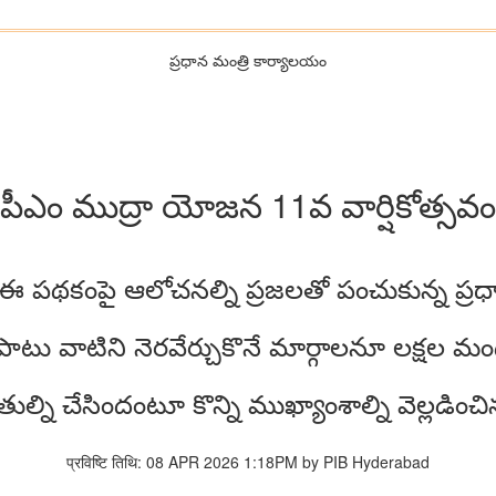
ప్రధాన మంత్రి కార్యాలయం
పీఎం ముద్రా యోజన 11వ వార్షికోత్సవం
కంపై ఆలోచనల్ని ప్రజలతో పంచుకున్న ప్రధాని శ
పాటు వాటిని నెరవేర్చుకొనే మార్గాలనూ లక్షల మ
ంతుల్ని చేసిందంటూ కొన్ని ముఖ్యాంశాల్ని వెల్లడించి
प्रविष्टि तिथि: 08 APR 2026 1:18PM by PIB Hyderabad