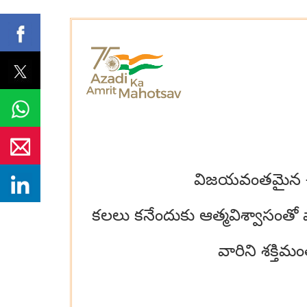
విజయవంతమైన ఈ పథ
కలలు కనేందుకు ఆత్మవిశ్వాసంతో 
వారిని శక్తిమ