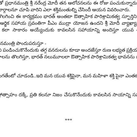
్రధానమంత్రి శ్రీ నరేంద్ర మోదీ తన ఆలోచనలను ఈ రోజు పంచుకున్నార
ార్గాలనూ చూపి వారిని ఎలా శక్తిమంతుల్ని చేసిందీ ఆయన వివరించారు
.
ొలగించి ఈ కార్యక్రమం భారత్‌ అంతటా ఔత్సాహిక పారిశ్రామికత్వ స్ఫూర్తిని
ఒక ఆర్థిక సహాయ స్రవంతిగా పీఎం ముద్రా యోజన ఉందని శ్రీ మోదీ వ్యాఖ్య
తి కలా సాకారం అయ్యేందుకు కావలసిన సహాయాన్ని అందిస్తూ యువ శక్
ానమంత్రి పొందుపరుస్తూ
-
ి పండించుకొనేందుకు తగ్గ వనరులను కూడా అందజేస్తూ రుణ లభ్యత ప్రక్రియకు
ాలను తొల
గిస్తూ
,
భారత్ నలుమూలలా ఔత్సాహిక పారిశ్రామికత్వ భావనను బ
 సంగతేంటో చూడండి
..
ఇది మన యువ శక్తిపైనా
,
మన మహిళా శక్తి పైనా ఎంతట
రోత్సాహం దక్కే
,
ప్రతి కలనూ నిజం చేసుకొనేందుకు కావలసిన సాయాన్ని స
***