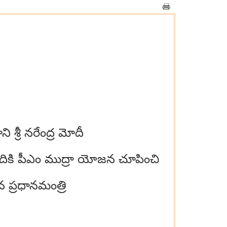
్రీ నరేంద్ర మోదీ
ందికి పీఎం ముద్రా యోజన చూపించి
న ప్రధానమంత్రి