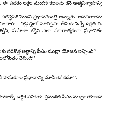
ు
.
ఈ పథకం లక్షల మందికి కలలను కనే ఆత్మవిశ్వాసాన్ని
 పటిష్ఠపరిచిందని ప్రధానమంత్రి అన్నారు
.
అవసరాలను
ానించారు
.
వ్యవస్థలో మార్పును తీసుకువచ్చే దక్షత ఈ
తినీ
,
మహిళా శక్తినీ ఎలా సకారాత్మకంగా ప్రభావితం
 సరికొత్త అర్థాన్ని పీఎం ముద్రా యోజన ఇచ్చింది’’
.
లోపేతం చేసింది
’’
.
ి సానుకూల ప్రభావాన్ని
చూపిందో
కదూ
’’
.
మకూర్చే ఆర్థిక సహాయ స్రవంతికి పీఎం ముద్రా యోజన