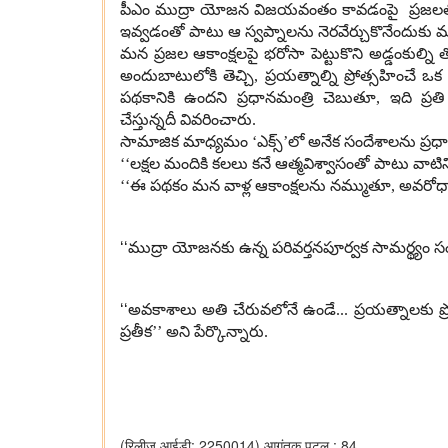
పీఎం ముద్రా యోజన విజయవంతం కావడంపై ప్రజలతో ప
ఇవ్వడంతో పాటు ఆ స్వప్నాలను నెరవేర్చుకొనేందుకు మ
మన ప్రజల ఆకాంక్షలపై భరోసా పెట్టుకొని అడ్డంకుల్ని త
అందుబాటులోకి తెచ్చి
,
ప్రయత్నాల్ని ప్రోత్సహించే 
పథకానికి ఉందని ప్రధానమంత్రి చెబుతూ
,
ఇది ప్ర
చేస్తున్నదీ వివరించారు
.
సామాజిక మాధ్యమం ‘ఎక్స్’లో అనేక సందేశాలను ప్రధ
‘‘
లక్షల మందికి కలలు కనే ఆత్మవిశ్వాసంతో పాటు వాటిన
‘‘
ఈ పథకం మన వాళ్ల ఆకాంక్షలను న
మ్ముతూ
,
అవరోధ
‘‘
ముద్రా యోజనకు ఉన్న పరివర్తనపూర్వక సామర్థ్యం
‘‘
అవకాశాలు అతి చేరువలోనే ఉండే
...
ప్రయత్నాలకు ప్
ప్రతీక
’’ అని పేర్కొన్నారు
.
(रिलीज़ आईडी: 2250014)
आगंतुक पटल : 84