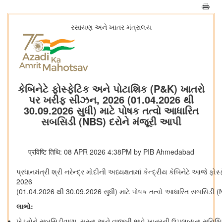
રસાયણ અને ખાતર મંત્રાલય
કેબિનેટે ફોસ્ફેટિક અને પોટાશિક (P&K) ખાતરો
પર ખરીફ સીઝન, 2026 (01.04.2026 થી
30.09.2026 સુધી) માટે પોષક તત્વો આધારિત
સબસિડી (NBS) દરોને મંજૂરી આપી
प्रविष्टि तिथि: 08 APR 2026 4:38PM by PIB Ahmedabad
પ્રધાનમંત્રી શ્રી નરેન્દ્ર મોદીની અધ્યક્ષતામાં કેન્દ્રીય કેબિનેટે આજ
2026
(01.04.2026 થી 30.09.2026 સુધી) માટે પોષક તત્વો આધારિત સબસિડી 
લાભો
:
ખેડૂતોને સબસિડીવાળા, સસ્તા અને વાજબી ભાવે ખાતરની ઉપલબ્ધતા સુનિશ્ચ