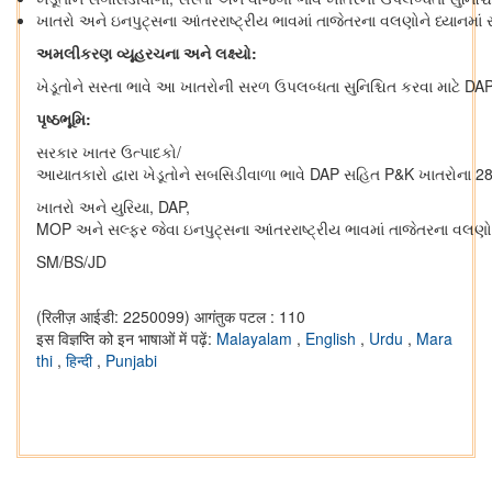
ખાતરો અને ઇનપુટ્સના આંતરરાષ્ટ્રીય ભાવમાં તાજેતરના વલણોને ધ્યાનમાં
અમલીકરણ
વ્યૂહરચના
અને
લક્ષ્યો
:
ખેડૂતોને સસ્તા ભાવે આ ખાતરોની સરળ ઉપલબ્ધતા સુનિશ્ચિત કરવા માટે 
પૃષ્ઠભૂમિ
:
સરકાર ખાતર ઉત્પાદકો/
આયાતકારો દ્વારા ખેડૂતોને સબસિડીવાળા ભાવે DAP સહિત P&K ખાતરોના 28 
ખાતરો અને યુરિયા, DAP,
MOP અને સલ્ફર જેવા ઇનપુટ્સના આંતરરાષ્ટ્રીય ભાવમાં તાજેતરના વલણોન
SM/BS/JD
(रिलीज़ आईडी: 2250099)
आगंतुक पटल : 110
इस विज्ञप्ति को इन भाषाओं में पढ़ें:
Malayalam
,
English
,
Urdu
,
Mara
thi
,
हिन्दी
,
Punjabi