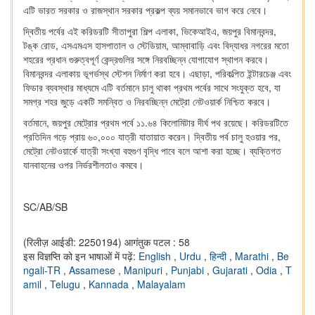
এটি ভারত সরকার ও রাজস্থান সরকার প্রকল্প ব্যয় সমানভাবে ভাগ করে নেবে।
দ্বিতীয় পর্বের এই করিডরটি সীতাপুরা শিল্প এলাকা, ভিকেআইএ, জয়পুর বিমানবন্দর,
টঙ্ক রোড, এসএমএস হাসপাতাল ও স্টেডিয়াম, আম্বাবাড়ি এবং বিদ্যাধর নগরের মতো
শহরের প্রধান গুরুত্বপূর্ণ কেন্দ্রগুলির সঙ্গে নিরবচ্ছিন্ন যোগাযোগ স্থাপন করবে।
বিমানবন্দর এলাকায় ভূগর্ভস্থ স্টেশন নির্মাণ করা হবে। এছাড়া, পরিকল্পিত ইন্টারচেঞ্জ এবং
ফিডার ব্যবস্থার মাধ্যমে এটি বর্তমানে চালু থাকা প্রথম পর্বের সাথে সংযুক্ত হবে, যা
সমগ্র শহর জুড়ে একটি সমন্বিত ও নিরবচ্ছিন্ন মেট্রো নেটওয়ার্ক নিশ্চিত করবে।
বর্তমানে, জয়পুর মেট্রোর প্রথম পর্বে ১১.৬৪ কিলোমিটার দীর্ঘ পথ রয়েছে। করিডরটিতে
প্রতিদিন গড়ে প্রায় ৬০,০০০ যাত্রী যাতায়াত করেন। দ্বিতীয় পর্ব চালু হওয়ার পর,
মেট্রো নেটওয়ার্কে যাত্রী সংখ্যা বহুগুণ বৃদ্ধি পাবে বলে আশা করা হচ্ছে। ব্যক্তিগত
যানবাহনের ওপর নির্ভরশীলতাও কমবে।
SC/AB/SB
(रिलीज़ आईडी: 2250194)
आगंतुक पटल : 58
इस विज्ञप्ति को इन भाषाओं में पढ़ें:
English
,
Urdu
,
हिन्दी
,
Marathi
,
Be
ngali-TR
,
Assamese
,
Manipuri
,
Punjabi
,
Gujarati
,
Odia
,
T
amil
,
Telugu
,
Kannada
,
Malayalam