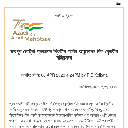
কেন্দ্রীয়মন্ত্রিসভা
জয়পুর মেট্রো প্রকল্পের দ্বিতীয় পর্বের অনুমোদন দিল কেন্দ্রীয়
মন্ত্রিসভা
प्रविष्टि तिथि: 08 APR 2026 4:24PM by PIB Kolkata
নয়াদিল্লি, ০৮ এপ্রিল, ২০২৬
প্রধানমন্ত্রী শ্রী নরেন্দ্র মোদীর পৌরহিত্যে কেন্দ্রীয় মন্ত্রিসভা জয়পুর মেট্রো দ্বিতীয়
পর্বের অনুমোদন দিয়েছে। এটি প্রহ্লাদপুরা থেকে টোডি মোড় পর্যন্ত বিস্তৃত ৪১
কিলোমিটার দীর্ঘ একটি রূপান্তরমূলক উত্তর-দক্ষিণ করিডর এই প্রকল্পে ৩৬টি স্টেশন
থাকবে। এর মোট প্রকল্প ব্যয় ধরা হয়েছে ১৩,০৩৭.৬৬ কোটি টাকা। এই প্রকল্পটির
রূপায়ণের দায়িত্ব রাজস্থান মেট্রো রেল কর্পোরেশন লিমিটেড (আরএমআরসিএল)-এর।