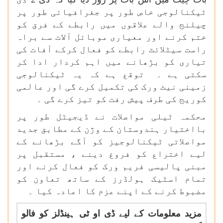
ٹیکنالوجی خاص طور پر جغرافیائی طور پر
چیلنج والے علاقوں میں رابطے کے فرق کو
ختم کرنے اور معیاری موبائل آلات سے براہ
راست سیٹلائٹ رابطے کو فعال کرکے آفات کی
تیاری کو بڑھانے میں اہم کردار ادا کر
سکتی ہے ۔ توقع ہے کہ یہ ٹیکنالوجی
زمینی نیٹ ورک کی تکمیل کرے گی اور عالمی
کوریج کی طرف پیش رفت کو تیز کرے گی ۔
محکمہ ٹیلی مواصلات نے ڈیجیٹل طور پر
بااختیار ہندوستان کے وژن کے مطابق جدید
مواصلاتی ٹیکنالوجیز کو آگے بڑھانے کے
لیے اختراع کو فروغ دینے ، مستقبل پر
مبنی پالیسی فریم ورک کو فعال کرنے اور
تمام اسٹیک ہولڈرز کے ساتھ تعاون کو
مضبوط کرنے کے اپنے عزم کا اعادہ کیا ۔
مزید معلومات کے لیے ڈی او ٹی ہینڈلز کو فالو