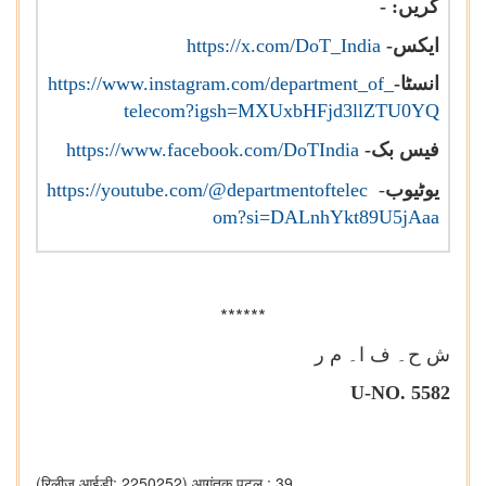
کریں: -
ایکس
-
https://x.com/DoT_India
انسٹا
-
https://www.instagram.com/department_of_
telecom?igsh=MXUxbHFjd3llZTU0YQ
فیس بک
-
https://www.facebook.com/DoTIndia
یوٹیوب
-
https://youtube.com/@departmentoftelec
om?si=DALnhYkt89U5jAaa
******
ش ح۔
ف ا۔ م ر
U-NO. 5582
(रिलीज़ आईडी: 2250252)
आगंतुक पटल : 39