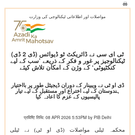
مواصلات اور اطلاعاتی ٹیکنالوجی کی وزارت
ٹی ای سی نے ڈائریکٹ ٹو ڈیوائس (ڈی 2 ڈی)
ٹیکنالوجیز پر غور و فکر کے ذریعے ’سب کے لیے
کنکٹیوٹی‘ کے وژن کے امکان تلاش کیئے
ڈی او ٹی نے ویبینار کے دوران ڈیجیٹل طور پر بااختیار
ہندوستان کے لیے اختراع اور مستقبل کے لیے تیار
پالیسیوں کے عزم کا اعادہ کیا
प्रविष्टि तिथि: 08 APR 2026 5:53PM by PIB Delhi
محکمہ ٹیلی مواصلات (ڈی او ٹی) نے ٹیلی