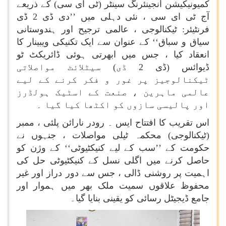
کمیونیکیشن انجینئرنگ سینٹر (ٹی ای سی) کے ذریعے
آج ٹی ای سی ، نئی دہلی میں ’’دی ڈی 2 ڈی
فرنٹیئر: ٹیکنالوجی ، عالمی ترجیح اور ہندوستانی
سیاق و سباق‘‘ کے عنوان سے ایک تکنیکی ویبینار کا
انعقاد کیا ، جس میں ابھرتی ہوئی ڈائریکٹ ٹو
ڈیوائس (ڈی 2 ڈی) سیٹلائٹ مواصلاتی
ٹیکنالوجیز پر غور و فکر کرنے کے لیے
عالمی ماہرین ، صنعت کے اسٹیک ہولڈرز
اور پالیسی سازوں کو اکٹھا کیا گیا ۔
اس تقریب کا افتتاح ایس ۔ رودر نارائن پلئی ، ممبر
(ٹیکنالوجی) محکمہ ٹیلی مواصلات ، جنہوں نے
حکومت کے ’’سب کے لیے کنیکٹیوٹی‘‘ کے وژن کو
حاصل کرنے میں اگلی نسل کے کنیکٹیوٹی حل کی
اہمیت پر روشنی ڈالی ، جس سے دور دراز اور غیر
محفوظ علاقوں سمیت ملک بھر میں ہموار اور
جامع ڈیجیٹل رسائی کو یقینی بنایا گیا۔