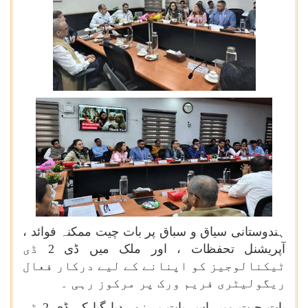
ہندوستانی سیاق و سباق پر بات چیت ممکنہ فوائد ،
آپریشنل تحفظات ، اور ملک میں ڈی 2 ڈی
ٹیکنالوجیز کو اپنانے کے لیے درکار فعال
ریگولیٹری فریم ورک پر مرکوز رہی ۔
بات چیت میں اس بات پر زور دیا گیا کہ ڈی 2 ڈی