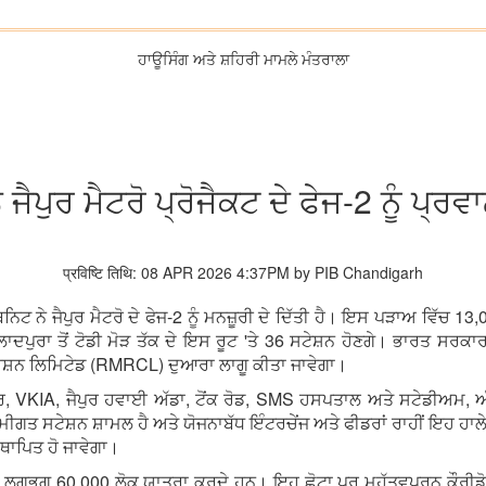
ਹਾਊਸਿੰਗ ਅਤੇ ਸ਼ਹਿਰੀ ਮਾਮਲੇ ਮੰਤਰਾਲਾ
 ਜੈਪੁਰ ਮੈਟਰੋ ਪ੍ਰੋਜੈਕਟ ਦੇ ਫੇਜ-2 ਨੂੰ ਪ੍ਰਵ
प्रविष्टि तिथि: 08 APR 2026 4:37PM by PIB Chandigarh
ੈਬਨਿਟ ਨੇ ਜੈਪੁਰ ਮੈਟਰੋ ਦੇ ਫੇਜ-2 ਨੂੰ ਮਨਜ਼ੂਰੀ ਦੇ ਦਿੱਤੀ ਹੈ। ਇਸ ਪੜਾਅ ਵਿੱਚ
ਦਪੁਰਾ ਤੋਂ ਟੋਡੀ ਮੋੜ ਤੱਕ ਦੇ ਇਸ ਰੂਟ 'ਤੇ 36 ਸਟੇਸ਼ਨ ਹੋਣਗੇ। ਭਾਰਤ ਸਰਕਾ
ਰੇਸ਼ਨ ਲਿਮਿਟੇਡ (RMRCL) ਦੁਆਰਾ ਲਾਗੂ ਕੀਤਾ ਜਾਵੇਗਾ।
ੇਤਰ, VKIA, ਜੈਪੁਰ ਹਵਾਈ ਅੱਡਾ, ਟੋਂਕ ਰੋਡ, SMS ਹਸਪਤਾਲ ਅਤੇ ਸਟੇਡੀਅਮ, ਅੰ
ੀਗਤ ਸਟੇਸ਼ਨ ਸ਼ਾਮਲ ਹੈ ਅਤੇ ਯੋਜਨਾਬੱਧ ਇੰਟਰਚੇਂਜ ਅਤੇ ਫੀਡਰਾਂ ਰਾਹੀਂ ਇਹ ਹਾਲੇ
ਥਾਪਿਤ ਹੋ ਜਾਵੇਗਾ।
ਔਸਤ ਲਗਭਗ 60,000 ਲੋਕ ਯਾਤਰਾ ਕਰਦੇ ਹਨ। ਇਹ ਛੋਟਾ ਪਰ ਮਹੱਤਵਪੂਰਨ ਕੌਰੀਡੋਰ 1