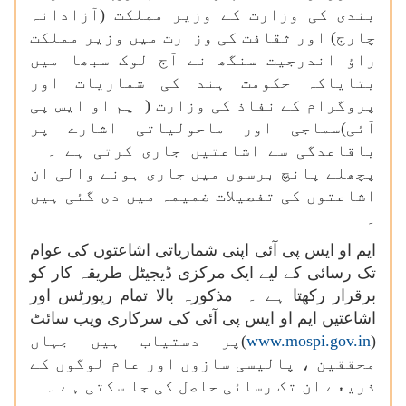
بندی کی وزارت کے وزیر مملکت (آزادانہ
چارج) اور ثقافت کی وزارت میں وزیر مملکت
راؤ اندرجیت سنگھ نے آج لوک سبھا میں
بتایاکہ
حکومت ہند کی شماریات اور
پروگرام کے نفاذ کی وزارت (ایم او ایس پی
آئی)سماجی اور ماحولیاتی اشارے پر
باقاعدگی سے اشاعتیں جاری کرتی ہے ۔
پچھلے پانچ برسوں میں جاری ہونے والی ان
اشاعتوں کی تفصیلات ضمیمہ میں دی گئی ہیں
۔
ایم او ایس پی آئی اپنی شماریاتی اشاعتوں کی عوام
تک رسائی کے لیے ایک مرکزی ڈیجیٹل طریقہ کار کو
برقرار رکھتا ہے ۔ مذکورہ بالا تمام رپورٹس اور
اشاعتیں ایم او ایس پی آئی کی سرکاری ویب سائٹ
(
www.mospi.gov.in
)پر دستیاب ہیں جہاں
محققین ، پالیسی سازوں اور عام لوگوں کے
ذریعے ان تک رسائی حاصل کی جا سکتی ہے ۔