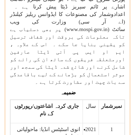
اشارے پر ٹائم سیریز ڈیٹا پیش کرتا ہے ۔
اعدادوشمار کی مصنوعات کا ایڈوانس ریلیز کیلنڈر
(اے آر سی) وزارت کی ویب
سائٹ
(www.mospi.gov.in)
پر بھی دستیاب ہے
تاکہ معلومات کی بروقت اور شفاف ترسیل
کو یقینی بنایا جا سکے ۔ اس کے علاوہ ،
ایم او ایس پی آئی ڈیٹا صارفین
اورمتعلقہ فریقوں کے ساتھ ان کی رائے کو
شامل کرنے اور شائع شدہ ڈیٹا کی سمجھ اور
موثر استعمال کو بڑھانے کے لیے باقاعدگی
سے بات چیت اور مشاورت کرتا ہے ۔
ضمیمہ
نمبرشمار
سال
جاری کردہ اشاعتوں/رپورٹوں
کے نام
1
2021
انوی اسٹیٹس انڈیا: ماحولیاتی