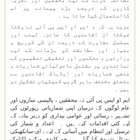
مطالعہ کرنے کے لیے محققین اور تجزیہ
کاروں کے ذریعے بڑے پیمانے پر اس
کااستعمال کیا جاتا ہے ۔
مزید یہ کہ ، ایم او ایس پی آئی نے وقتا
فوقتا ان اشاعتوں کا جائزہ لینے اور
مسلسل مشاورت کے ذریعے ان کی کوریج ،
معیار اور مطابقت کو بڑھانے کے لیے
وزارتوں ، محکموں اور تحقیقی تنظیموں کے
نمائندوں پر مشتمل ماحولیاتی شماریات ،
صنفی شماریات اور ایڈہاک اشاعتوں سے
متعلق مختلف ماہر گروپ کمیٹیاں تشکیل دی
ہیں ۔
ایم او ایس پی آئی نے محققین ، پالیسی سازوں اور
عام لوگوں کے درمیان اپنی شماریاتی رپورٹوں کی
تشہیر ، رسائی اور عوامی بیداری کو بہتر بنانے کے
لیے کئی اقدامات کیے ہیں ۔ اعداد و شمار کی
ترسیل اور انتظام میں آسانی کے لیے ، ای-سانکھیکی
پورٹل شروع کیا گیا ہے ، جو کلیدی میکرو اکنامک