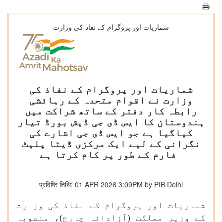
شماریات اور پروگرام کے نفاذ کی وزارت
شماریات اور پروگرام کے نفاذ کی
وزارت نے اقوام متحدہ کے رہائشی
رابطہ کار دفتر کے ساتھ شراکت میں
ہندوستان کا ایس ڈی جی ڈیش بورڈ تیار
کیاگیا ہے جو ایس ڈی جی اشارے کی
نگرانی کے لیے ایک مرکزی ڈیٹا پلیٹ
فارم کے طور پر کام کرتا ہے
प्रविष्टि तिथि: 01 APR 2026 3:09PM by PIB Delhi
شماریات اور پروگرام کے نفاذ کی وزارت
کے وزیر مملکت (آزادانہ چارج)، منصوبہ