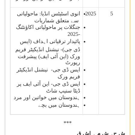
5
2025
انوی اسٹیٹس انڈیا: ماحولیاتی
سے متعلق شماریات
جنگلات پر ماحولیاتی اکاؤنٹنگ
-2025
پائیدار ترقیاتی اہداف
(ایس
ڈی جی)-
نیشنل انڈیکیٹر فریم
ورک (این آئی ایف) پیشرفت
رپورٹ
ایس ڈی جی-
نیشنل انڈیکیٹر
فریم ورک
ایس ڈی جی-
این آئی ایف پر
ڈیٹا سنیپ شاٹ
ہندوستان میں خواتین اور مرد
ہندوستان میں بچے
***
ش ح۔ ش م ۔ اش ق