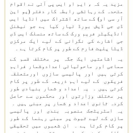
مزید یہ کہ ، ایم او ایس پی آئی نے اقوام
متحدہ کے رہائشی رابطہ کار دفتر (یو این
آر سی او) کے ساتھ اشتراک میں انڈیا ایس
ڈی جی ڈیش بورڈ تیار کیا ہے جو نیشنل
انڈیکیٹر فریم ورک کے ساتھ منسلک ایس ڈی
جی اشارے کی نگرانی کے لیے ایک مرکزی
ڈیٹا پلیٹ فارم کے طور پر کام کرتا ہے ۔
یہ اشاعتیں ایک جگہ پر مختلف قسم کے
سماجی اور ماحولیاتی اعدادوشمار فراہم
کرتی ہیں اور پالیسی سازوں اورمتعلقہ
فریقوں کے لیے اہم ذریعہ کے طور پر کام
کرتی ہیں ۔ یہ اعداد و شمار بنیادی طور
پر مختلف وزارتوں اور محکموں سے حاصل
کردہ ثانوی اعداد و شمار پر مبنی ہیں ۔
یہ اسٹریٹجک منصوبہ بندی اور پالیسی
سازی کے لیے ثبوت پر مبنی رہنما کے طور
پر کام کرتا ہے ۔ ان شعبوں میں تحقیقی