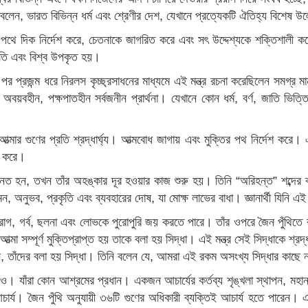
 বলেন, ভারত বিভিন্ন ধর্ম এবং শ্রেণীর দেশ, যেখানে প্রত্যেকটি ঐতিহ্য বিশেষ উল
ে উচ্চতর পথে দিক নির্দেশ করে, চেতনাকে জাগরিত করে এবং সৎ উদ্দেশ্যকে শক্তিশাল
 জাতি এবং বিশ্ব উপকৃত হয়।
র প্রজন্ম ধরে নিরলস কৃচ্ছ্রসাধনের মাধ্যমে এই মন্ত্র রচনা করেছিলেন সমগ্র
ণ অবয়বহীন, পক্ষপাতহীন সর্বজনীন প্রার্থনা। যেখানে কোন ধর্ম, বর্ণ, জাতি ভিত
হান আত্মার গুণের প্রতি শ্রদ্ধার্ঘ্য। আত্মবোধ জাগায় এবং মুক্তির পথ নির্দেশ করে।
িত করে।
দ্ধায় নত হন, তখন তাঁর অহঙ্কার দূর হওয়ার কাজ শুরু হয়। তিনি “অরিহন্ত” শব্দে
 অনুভব, প্রকৃতি এবং ব্যবহারের দোষ, যা মোক্ষ লাভের বাধা। জ্ঞানার্থী যিনি
ে সেই রাগ, গর্ব, ছলনা এবং লোভকে পুরোপুরি জয় করতে পারে। তাঁর ওপরে জৈন পুঁথিত
্পূর্ণ মুক্তিপ্রাপ্ত হয় তাকে বলা হয় সিদ্ধা। এই মন্ত্র সেই সিদ্ধাকে শ্রদ্ধার্
 তাঁদের বলা হয় সিদ্ধা। তিনি বলেন যে, আমরা এই রকম অসংখ্য সিদ্ধার কাছে নত
দেরও। যাঁরা কোন আশ্রমের প্রধান। একজন আচার্যের কর্তব্য শৃঙ্খলা স্থাপন, মহান
ার্য। জৈন পুঁথি অনুযায়ী ৩৬টি গুণের অধিকারী ব্যক্তিই আচার্য হতে পারেন। 