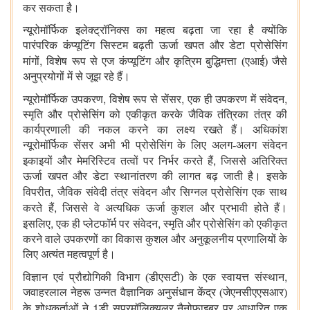
कर सकता है।
न्यूरोमॉर्फिक इलेक्ट्रॉनिक्स का महत्व बढ़ता जा रहा है क्योंकि
पारंपरिक कंप्यूटिंग सिस्टम बढ़ती ऊर्जा खपत और डेटा प्रोसेसिंग
,
मांगों
विशेष रूप से एज कंप्यूटिंग और कृत्रिम बुद्धिमत्ता (एआई) जैसे
अनुप्रयोगों में से जूझ रहे हैं।
,
,
,
न्यूरोमॉर्फिक उपकरण
विशेष रूप से सेंसर
एक ही उपकरण में संवेदन
स्मृति और प्रोसेसिंग को एकीकृत करके जैविक तंत्रिका तंत्र की
कार्यप्रणाली की नकल करने का लक्ष्य रखते हैं। अधिकांश
न्यूरोमॉर्फिक सेंसर अभी भी प्रोसेसिंग के लिए अलग-अलग संवेदन
,
इकाइयों और मेमरिस्टिव तत्वों पर निर्भर करते हैं
जिससे अतिरिक्त
ऊर्जा खपत और डेटा स्थानांतरण की लागत बढ़ जाती है। इसके
,
विपरीत
जैविक संवेदी तंत्र संवेदन और सिग्नल प्रोसेसिंग एक साथ
,
करते हैं
जिससे वे अत्यधिक ऊर्जा कुशल और प्रभावी होते हैं।
,
,
इसलिए
एक ही प्लेटफॉर्म पर संवेदन
स्मृति और प्रोसेसिंग को एकीकृत
करने वाले उपकरणों का विकास कुशल और अनुकूलनीय प्रणालियों के
लिए अत्यंत महत्वपूर्ण है।
,
विज्ञान एवं प्रौद्योगिकी विभाग (डीएसटी) के एक स्वायत्त संस्थान
जवाहरलाल नेहरू उन्नत वैज्ञानिक अनुसंधान केंद्र (जेएनसीएएसआर)
1
के शोधकर्ताओं ने
डी सुपरमॉलिक्यूलर नैनोफाइबर पर आधारित एक