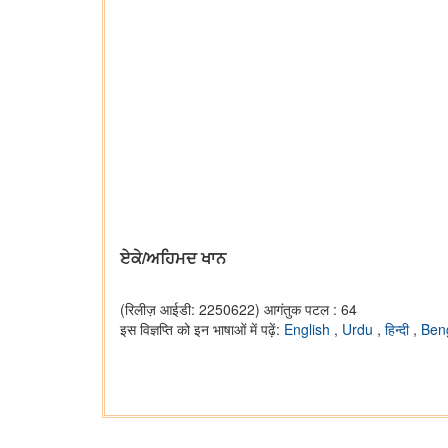
ਏਕੇ/ਅਹਿਮਦ ਖਾਨ
(रिलीज़ आईडी: 2250622)
आगंतुक पटल : 64
इस विज्ञप्ति को इन भाषाओं में पढ़ें:
English
,
Urdu
,
हिन्दी
,
Ben