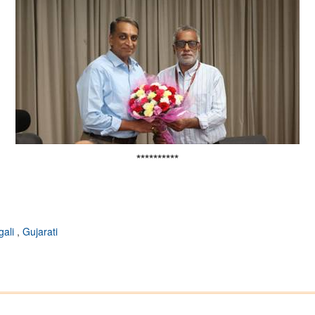
**********
gali
,
Gujarati