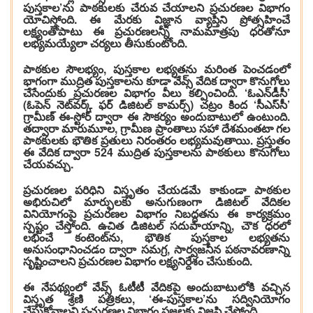
పుస్తకాల’ను పాఠకులకు చేరువ చేయాలని ప్రచురణల విభాగం
యోచిస్తోంది. ఈ మేరకు విజ్ఞాన వ్యాప్తిని ప్రోత్సహించే
లక్ష్యంతోపాటు ఈ ప్రచురణలన్నీ నామమాత్రపు ధరతోనూ
లభ్యమయ్యేలా చర్యలు తీసుకుంటోంది.
పాఠకుల సౌలభ్యం, పుస్తకాల లభ్యతను మరింత పెంచడంలో
భాగంగా ముద్రిత పుస్తకాలను కూడా వేవ్స్ వేదిక ద్వారా కొనుగోలు
చేసేందుకు ప్రచురణల విభాగం వీలు కల్పించింది. ‘ఓఎన్‌డీసీ’
(ఓపెన్ నెట్‌వర్క్ ఫర్ డిజిటల్ కామర్స్) చట్రం కింద ‘సీఎస్‌సీ’
గ్రామీణ్ ఈ-స్టోర్ ద్వారా ఈ సౌకర్యం అందుబాటులో ఉంటుంది.
తద్వారా మారుమూల, గ్రామీణ ప్రాంతాలు సహా దేశమంతటా గల
పాఠకులకు భౌతిక ప్రతులు నిరంతరం లభ్యమవుతాయి. ప్రస్తుతం
ఈ వేదిక ద్వారా 524 ముద్రిత పుస్తకాలను పాఠకులు కొనుగోలు
చేయవచ్చు.
ప్రచురణల పరిధిని విస్తృతం చేయడమే కాకుండా పాఠకుల
అభిరుచిలో మార్పులకు అనుగుణంగా డిజిటల్ వేదికల
వినియోగంపై ప్రచురణల విభాగం నిబద్ధతను ఈ కార్యక్రమం
స్పష్టం చేస్తోంది. ఉచిత డిజిటల్ సదుపాయాన్ని, చౌక ధరలో
లభించే కంటెంట్‌ను, భౌతిక పుస్తకాల లభ్యతను
అనుసంధానించడం ద్వారా సమగ్ర, సార్వజనీన పఠనావరణాన్ని
సృష్టించాలని ప్రచురణల విభాగం లక్ష్యనిర్దేశం చేసుకుంది.
ఈ నేపథ్యంలో వేవ్స్ ఓటీటీ వేదికపై అందుబాటులోకి వచ్చిన
విస్తృత శ్రేణి పత్రికలు, ‘ఈ-పుస్తకాల’ను సద్వినియోగం
చేసుకోవాలని ప్రచురణల విభాగం ప్రజలకు విజ్ఞప్తి చేస్తోంది.