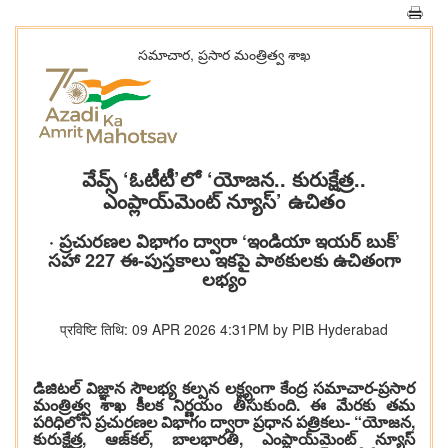
సమాచార, ప్రసార మంత్రిత్వ శాఖ
వేవ్స్ ‘ఓటీటీ’లో ‘యోజన.. కురుక్షేత్ర..
ఎంప్లాయ్‌మెంట్ న్యూస్’ ఉచితం
· ప్రచురణల విభాగం ద్వారా ‘ఇండియా ఇయర్ బుక్‌’
సహా 227 ఈ-పుస్తకాలు ఇకపై పాఠకులకు ఉచితంగా
లభ్యం
प्रविष्टि तिथि: 09 APR 2026 4:31PM by PIB Hyderabad
డిజిటల్ విజ్ఞాన సౌలభ్య కల్పన లక్ష్యంగా కేంద్ర సమాచార-ప్రసార
మంత్రిత్వ శాఖ కీలక నిర్ణయం తీసుకుంది. ఈ మేరకు తమ
పరిధిలోని ప్రచురణల విభాగం ద్వారా ప్రధాన పత్రికలు- “యోజన,
కురుక్షేత్ర, ఆజ్‌కల్, బాలభారతి, ఎంప్లాయ్‌మెంట్ న్యూస్‌