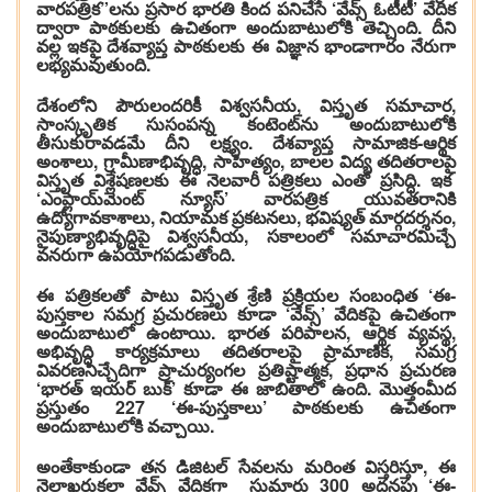
వారపత్రిక”లను ప్రసార భారతి కింద పనిచేసే ‘వేవ్స్ ఓటీటీ’ వేదిక
ద్వారా పాఠకులకు ఉచితంగా అందుబాటులోకి తెచ్చింది. దీని
వల్ల ఇకపై దేశవ్యాప్త పాఠకులకు ఈ విజ్ఞాన భాండాగారం నేరుగా
లభ్యమవుతుంది.
దేశంలోని పౌరులందరికీ విశ్వసనీయ, విస్తృత సమాచార,
సాంస్కృతిక సుసంపన్న కంటెంట్‌ను అందుబాటులోకి
తీసుకురావడమే దీని లక్ష్యం. దేశవ్యాప్త సామాజిక-ఆర్థిక
అంశాలు, గ్రామీణాభివృద్ధి, సాహిత్యం, బాలల విద్య తదితరాలపై
విస్తృత విశ్లేషణలకు ఈ నెలవారీ పత్రికలు ఎంతో ప్రసిద్ధి. ఇక
‘ఎంప్లాయ్‌మెంట్ న్యూస్’ వారపత్రిక యువతరానికి
ఉద్యోగావకాశాలు, నియామక ప్రకటనలు, భవిష్యత్‌ మార్గదర్శనం,
నైపుణ్యాభివృద్ధిపై విశ్వసనీయ, సకాలంలో సమాచారమిచ్చే
వనరుగా ఉపయోగపడుతోంది.
ఈ పత్రికలతో పాటు విస్తృత శ్రేణి ప్రక్రియల సంబంధిత ‘ఈ-
పుస్తకాల సమగ్ర ప్రచురణలు కూడా ‘వేవ్స్’ వేదికపై ఉచితంగా
అందుబాటులో ఉంటాయి. భారత పరిపాలన, ఆర్థిక వ్యవస్థ,
అభివృద్ధి కార్యక్రమాలు తదితరాలపై ప్రామాణిక, సమగ్ర
వివరణనిచ్చేదిగా ప్రాచుర్యంగల ప్రతిష్టాత్మక, ప్రధాన ప్రచురణ
‘భారత్ ఇయర్ బుక్’ కూడా ఈ జాబితాలో ఉంది. మొత్తంమీద
ప్రస్తుతం 227 ‘ఈ-పుస్తకాలు’ పాఠకులకు ఉచితంగా
అందుబాటులోకి వచ్చాయి.
అంతేకాకుండా తన డిజిటల్ సేవలను మరింత విస్తరిస్తూ, ఈ
నెలాఖరుకల్లా వేవ్స్ వేదికగా సుమారు 300 అదనపు ‘ఈ-