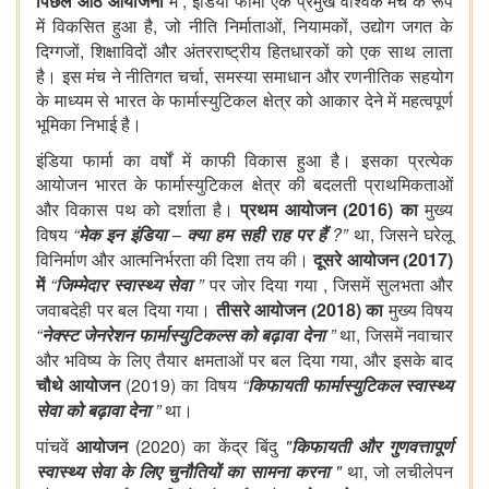
,
पिछले आठ आयोजनों
में
इंडिया फार्मा एक प्रमुख वैश्विक मंच के रूप
,
,
,
में विकसित हुआ है
जो नीति निर्माताओं
नियामकों
उद्योग जगत के
,
दिग्गजों
शिक्षाविदों और अंतरराष्ट्रीय हितधारकों को एक साथ लाता
,
है। इस मंच ने नीतिगत चर्चा
समस्या समाधान और रणनीतिक सहयोग
के माध्यम से भारत के फार्मास्युटिकल क्षेत्र को आकार देने में महत्वपूर्ण
भूमिका निभाई है।
इंडिया फार्मा का वर्षों में काफी विकास हुआ है। इसका
प्रत्येक
आयोजन भारत के फार्मास्युटिकल क्षेत्र की बदलती प्राथमिकताओं
2016)
और विकास पथ को दर्शाता है।
प्रथम आयोजन (
का
मुख्य
“
?”
,
विषय
मेक इन इंडिया – क्या हम सही राह पर हैं
था
जिसने घरेलू
2017)
विनिर्माण और आत्मनिर्भरता की दिशा तय की।
दूसरे आयोजन (
“
”
,
में
जिम्मेदार स्वास्थ्य सेवा
पर जोर दिया गया
जिसमें सुलभता और
2018)
जवाबदेही पर बल दिया गया।
तीसरे आयोजन (
का
मुख्य विषय
“
”
,
नेक्स्ट जेनरेशन फार्मास्युटिकल्स को बढ़ावा देना
था
जिसमें नवाचार
,
और भविष्य के लिए तैयार क्षमताओं पर बल दिया गया
और इसके बाद
(2019)
“
चौथे आयोजन
का विषय
किफायती फार्मास्युटिकल स्वास्थ्य
”
सेवा को बढ़ावा देना
था।
(2020)
"
पांचवें
आयोजन
का केंद्र बिंदु
किफायती और गुणवत्तापूर्ण
"
,
स्वास्थ्य सेवा के लिए चुनौतियों का सामना करना
था
जो लचीलेपन