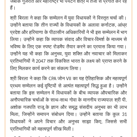
जबकि
गुजरात
और
महाराष्ट्र
भी
पर्यटन
क्षेत्र
में
तेजी
से
प्रगति
कर
रहे
हैं।
श्री
बिरला
ने
कहा
कि
सम्मेलन
में
युवा
विधायकों
ने
विस्तृत
चर्चा
की।
उन्होंने
बताया
कि
तीन
राज्यों
के
विधायकों
के
अलावा
कर्नाटक
आंध्र
,
प्रदेश
और
हरियाणा
के
पीठासीन
अधिकारियों
ने
भी
इस
सम्मेलन
में
भाग
लिया।
उन्होंने
कहा
कि
व्यापक
संवाद
और
विचार
विमर्श
के
माध्यम
से
-
भविष्य
के
लिए
एक
स्पष्ट
रोडमैप
तैयार
करने
का
प्रयास
किया
गया।
उन्होंने
यह
भी
कहा
कि
अनुभव
युवा
शक्ति
और
नवाचार
को
मिलाकर
,
प्रतिभागियों
ने
तक
विकसित
भारत
के
लक्ष्य
को
प्राप्त
करने
के
2047
लिए
मिलकर
कार्य
करने
का
संकल्प
लिया।
श्री
बिरला
ने
कहा
कि
जोन
का
यह
ऐतिहासिक
और
महत्वपूर्ण
CPA
VII
प्रथम
सम्मेलन
कई
दृष्टियों
से
अत्यंत
महत्वपूर्ण
सिद्ध
हुआ
है।
उन्होंने
बताया
कि
इस
सम्मेलन
में
विधायकों
के
बीच
व्यापक
औपचारिक
और
अनौपचारिक
चर्चाओं
के
साथ
साथ
गोवा
के
माननीय
राज्यपाल
श्री
पी
-
.
अशोक
गजपति
राजू
के
ज्ञान
और
समृद्ध
संसदीय
अनुभव
का
भी
लाभ
मिला
जिन्होंने
समापन
संबोधन
दिया।
उन्होंने
बताया
कि
कुल
,
31
विधायकों
ने
अपने
विचार
और
अनुभव
साझा
किए
जिससे
सभी
,
प्रतिभागियों
को
महत्वपूर्ण
सीख
मिली।