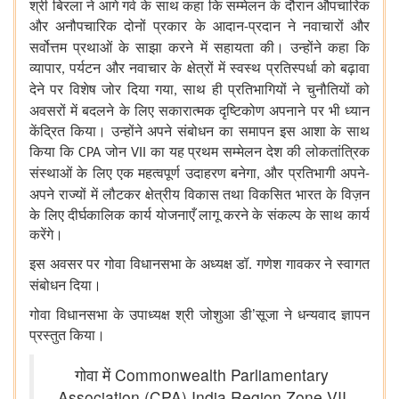
श्री
बिरला
ने
आगे
गर्व
के
साथ
कहा
कि
सम्मेलन
के
दौरान
औपचारिक
और
अनौपचारिक
दोनों
प्रकार
के
आदान
प्रदान
ने
नवाचारों
और
-
सर्वोत्तम
प्रथाओं
के
साझा
करने
में
सहायता
की।
उन्होंने
कहा
कि
व्यापार
पर्यटन
और
नवाचार
के
क्षेत्रों
में
स्वस्थ
प्रतिस्पर्धा
को
बढ़ावा
,
देने
पर
विशेष
जोर
दिया
गया
साथ
ही
प्रतिभागियों
ने
चुनौतियों
को
,
अवसरों
में
बदलने
के
लिए
सकारात्मक
दृष्टिकोण
अपनाने
पर
भी
ध्यान
केंद्रित
किया।
उन्होंने
अपने
संबोधन
का
समापन
इस
आशा
के
साथ
किया
कि
जोन
का
यह
प्रथम
सम्मेलन
देश
की
लोकतांत्रिक
CPA
VII
संस्थाओं
के
लिए
एक
महत्वपूर्ण
उदाहरण
बनेगा
और
प्रतिभागी
अपने
,
-
अपने
राज्यों
में
लौटकर
क्षेत्रीय
विकास
तथा
विकसित
भारत
के
विज़न
के
लिए
दीर्घकालिक
कार्य
योजनाएँ
लागू
करने
के
संकल्प
के
साथ
कार्य
करेंगे।
इस
अवसर
पर
गोवा
विधानसभा
के
अध्यक्ष
डॉ
गणेश
गावकर
ने
स्वागत
.
संबोधन
दिया।
गोवा
विधानसभा
के
उपाध्यक्ष
श्री
जोशुआ
डी
’
सूजा
ने
धन्यवाद
ज्ञापन
प्रस्तुत
किया।
गोवा में Commonwealth Parliamentary
Association (CPA) India Region Zone VII