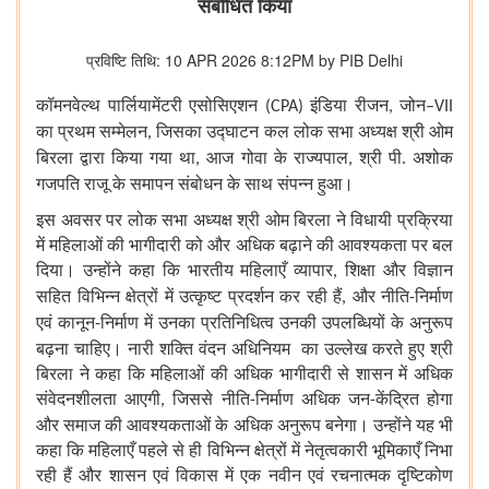
संबोधित किया
प्रविष्टि तिथि: 10 APR 2026 8:12PM by PIB Delhi
कॉमनवेल्थ
पार्लियामेंटरी
एसोसिएशन
इंडिया
रीजन
जोन
(CPA)
,
–VII
का
प्रथम
सम्मेलन
जिसका
उद्घाटन
कल
लोक
सभा
अध्यक्ष
श्री
ओम
,
बिरला
द्वारा
किया
गया
था
आज
गोवा
के
राज्यपाल
श्री
पी
अशोक
,
,
.
गजपति
राजू
के
समापन
संबोधन
के
साथ
संपन्न
हुआ।
इस
अवसर
पर
लोक
सभा
अध्यक्ष
श्री
ओम
बिरला
ने
विधायी
प्रक्रिया
में
महिलाओं
की
भागीदारी
को
और
अधिक
बढ़ाने
की
आवश्यकता
पर
बल
दिया।
उन्होंने
कहा
कि
भारतीय
महिलाएँ
व्यापार
शिक्षा
और
विज्ञान
,
सहित
विभिन्न
क्षेत्रों
में
उत्कृष्ट
प्रदर्शन
कर
रही
हैं
और
नीति
निर्माण
,
-
एवं
कानून
निर्माण
में
उनका
प्रतिनिधित्व
उनकी
उपलब्धियों
के
अनुरूप
-
बढ़ना
चाहिए।
नारी
शक्ति
वंदन
अधिनियम
का
उल्लेख
करते
हुए
श्री
बिरला
ने
कहा
कि
महिलाओं
की
अधिक
भागीदारी
से
शासन
में
अधिक
संवेदनशीलता
आएगी
जिससे
नीति
निर्माण
अधिक
जन
केंद्रित
होगा
,
-
-
और
समाज
की
आवश्यकताओं
के
अधिक
अनुरूप
बनेगा।
उन्होंने
यह
भी
कहा
कि
महिलाएँ
पहले
से
ही
विभिन्न
क्षेत्रों
में
नेतृत्वकारी
भूमिकाएँ
निभा
रही
हैं
और
शासन
एवं
विकास
में
एक
नवीन
एवं
रचनात्मक
दृष्टिकोण