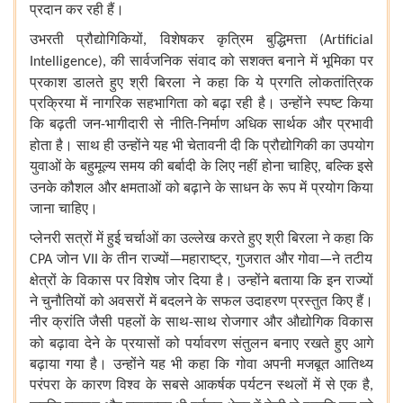
प्रदान
कर
रही
हैं।
उभरती
प्रौद्योगिकियों
विशेषकर
कृत्रिम
बुद्धिमत्ता
,
(Artificial
की
सार्वजनिक
संवाद
को
सशक्त
बनाने
में
भूमिका
पर
Intelligence),
प्रकाश
डालते
हुए
श्री
बिरला
ने
कहा
कि
ये
प्रगति
लोकतांत्रिक
प्रक्रिया
में
नागरिक
सहभागिता
को
बढ़ा
रही
है।
उन्होंने
स्पष्ट
किया
कि
बढ़ती
जन
भागीदारी
से
नीति
निर्माण
अधिक
सार्थक
और
प्रभावी
-
-
होता
है।
साथ
ही
उन्होंने
यह
भी
चेतावनी
दी
कि
प्रौद्योगिकी
का
उपयोग
युवाओं
के
बहुमूल्य
समय
की
बर्बादी
के
लिए
नहीं
होना
चाहिए
बल्कि
इसे
,
उनके
कौशल
और
क्षमताओं
को
बढ़ाने
के
साधन
के
रूप
में
प्रयोग
किया
जाना
चाहिए।
प्लेनरी
सत्रों
में
हुई
चर्चाओं
का
उल्लेख
करते
हुए
श्री
बिरला
ने
कहा
कि
जोन
के
तीन
राज्यों
महाराष्ट्र
गुजरात
और
गोवा
ने
तटीय
CPA
VII
—
,
—
क्षेत्रों
के
विकास
पर
विशेष
जोर
दिया
है।
उन्होंने
बताया
कि
इन
राज्यों
ने
चुनौतियों
को
अवसरों
में
बदलने
के
सफल
उदाहरण
प्रस्तुत
किए
हैं।
नीर
क्रांति
जैसी
पहलों
के
साथ
साथ
रोजगार
और
औद्योगिक
विकास
-
को
बढ़ावा
देने
के
प्रयासों
को
पर्यावरण
संतुलन
बनाए
रखते
हुए
आगे
बढ़ाया
गया
है।
उन्होंने
यह
भी
कहा
कि
गोवा
अपनी
मजबूत
आतिथ्य
परंपरा
के
कारण
विश्व
के
सबसे
आकर्षक
पर्यटन
स्थलों
में
से
एक
है
,