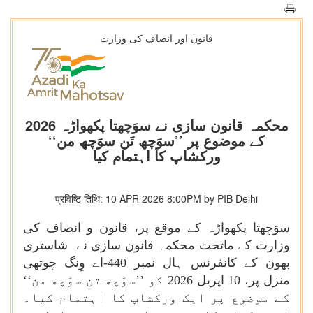
قانون اور انصاف کی وزارت
محکمہ قانون سازی نے سوَچھتا پکھواڑہ 2026
کے موضوع پر ’’سوَچھ تَن سوَچھ من‘‘
ورکشاپ کا اہتمام کیا
प्रविष्टि तिथि: 10 APR 2026 8:00PM by PIB Delhi
سوَچھتا پکھواڑہ کے موقع پر، قانون و انصاف کی
وزارت کے ماتحت محکمہ قانون سازی نے شاستری
بھون کے کانفرنس ہال نمبر 440-اے وِنگ چوتھی
منزل پر، 10 اپریل 2026 کو ’’سوَچھ تن سوَچھ من‘‘
کے موضوع پر ایک ورکشاپ کا اہتمام کیا۔