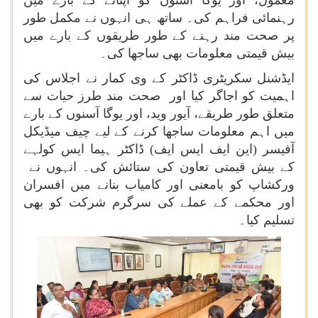
معمول، اور یوگا آسنوں کو اپنانے کے بارے میں
رہنمائی فراہم کی۔ ساتھ ہی انہوں نے مکمل طور
پر صحت مند رہنے کے طور طریقوں کے بارے میں
بیش قیمتی معلومات بھی ساجھا کی۔
ایڈشنل سکریٹری ڈاکٹر کے وی کمار نے اجلاس کی
اہمیت کو اجاگر کیا اور صحت مند طرز حیات سے
متعلق طور طریقے، آیور وید، اور یوگا آسنوں کے بارے
میں اہم معلومات ساجھا کرنے کے لیے چیف میڈیکل
آفیسر (این ایف ایس ایف) ڈاکٹر ہیما ایس کولہے
کے بیش قیمتی تعاون کی ستائش کی۔ انہوں نے
ورکشاپ کو بامعنی اور کامیاب بنانے میں افسران
اور محکمے کے عملے کی سرگرم شرکت کو بھی
تسلیم کیا۔