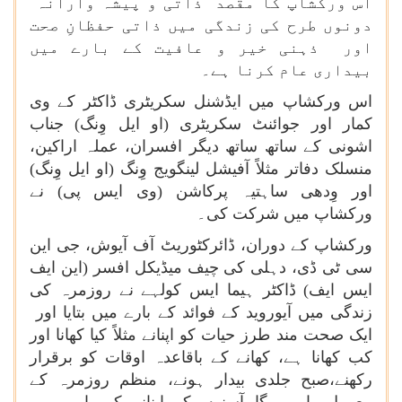
اس ورکشاپ کا مقصد ذاتی و پیشہ وارانہ
دونوں طرح کی زندگی میں ذاتی حفظانِ صحت
اور ذہنی خیر و عافیت کے بارے میں
بیداری عام کرنا ہے۔
اس ورکشاپ میں ایڈشنل سکریٹری ڈاکٹر کے وی
کمار اور جوائنٹ سکریٹری (او ایل وِنگ) جناب
اشونی کے ساتھ ساتھ دیگر افسران، عملہ اراکین،
منسلک دفاتر مثلاً آفیشل لینگویج وِنگ (او ایل وِنگ)
اور وِدھی ساہتیہ پرکاشن (وی ایس پی) نے
ورکشاپ میں شرکت کی۔
ورکشاپ کے دوران، ڈائرکٹوریٹ آف آیوش، جی این
سی ٹی ڈی، دہلی کی چیف میڈیکل افسر (این ایف
ایس ایف) ڈاکٹر ہیما ایس کولہے نے روزمرہ کی
زندگی میں آیوروید کے فوائد کے بارے میں بتایا اور
ایک صحت مند طرز حیات کو اپنانے مثلاً کیا کھانا اور
کب کھانا ہے، کھانے کے باقاعدہ اوقات کو برقرار
رکھنے،صبح جلدی بیدار ہونے، منظم روزمرہ کے