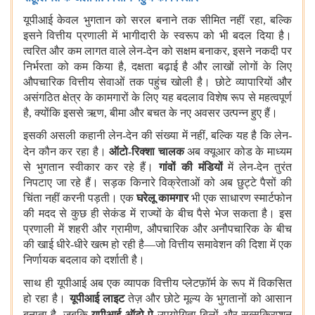
यूपीआई केवल भुगतान को सरल बनाने तक सीमित नहीं रहा, बल्कि
इसने वित्तीय प्रणाली में भागीदारी के स्वरूप को भी बदल दिया है।
त्वरित और कम लागत वाले लेन-देन को सक्षम बनाकर, इसने नकदी पर
निर्भरता को कम किया है, दक्षता बढ़ाई है और लाखों लोगों के लिए
औपचारिक वित्तीय सेवाओं तक पहुंच खोली है। छोटे व्यापारियों और
असंगठित क्षेत्र के कामगारों के लिए यह बदलाव विशेष रूप से महत्वपूर्ण
है, क्योंकि इससे ऋण, बीमा और बचत के नए अवसर उत्पन्न हुए हैं।
इसकी असली कहानी लेन-देन की संख्या में नहीं, बल्कि यह है कि लेन-
देन कौन कर रहा है।
ऑटो-रिक्शा चालक
अब क्‍यूआर
कोड के माध्यम
से भुगतान स्वीकार कर रहे हैं।
गांवों की मंडियों
में लेन-देन तुरंत
निपटाए जा रहे हैं। सड़क किनारे विक्रेताओं को अब छुट्टे पैसों की
चिंता नहीं करनी पड़ती। एक
घरेलू कामगार
भी एक साधारण स्मार्टफोन
की मदद से कुछ ही सेकंड में राज्यों के बीच पैसे भेज सकता है। इस
प्रणाली में शहरी और ग्रामीण, औपचारिक और अनौपचारिक के बीच
की खाई धीरे-धीरे खत्म हो रही है—जो वित्तीय समावेशन की दिशा में एक
निर्णायक बदलाव को दर्शाती है।
साथ ही यूपीआई
अब एक व्यापक वित्तीय प्लेटफ़ॉर्म के रूप में विकसित
हो रहा है।
यूपीआई लाइट
तेज़ और छोटे मूल्य के भुगतानों को आसान
बनाता है, जबकि
यूपीआई ऑटो पे
उपयोगिता बिलों और सब्सक्रिप्शन