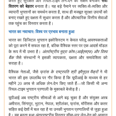
करते हुए सुरक्षित और रियल-टाइम लेन-देन को सक्षम बनाकर
सेवा
वितरण को बेहतर
बनाता है। यह बड़े पैमाने पर व्यक्ति-से-व्यक्ति और
व्यापारी भुगतानों का समर्थन करता है, साथ ही मजबूत सुरक्षा उपायों को
बनाए रखते हुए दक्षता में सुधार करता है और औपचारिक वित्तीय सेवाओं
तक पहुंच का विस्तार करता है।
भारत का नवाचार: विश्‍व पर प्रभाव बनाता हुआ
भारत का डिजिटल भुगतान इकोसिस्‍टम न केवल घरेलू आवश्यकताओं
को पूरा करने में सफल रहा है, बल्कि वैश्विक स्तर पर एक आदर्श मॉडल
के रूप में भी उभरा है।
अंतर्राष्‍ट्रीय मुद्रा कोष (आईएमएफ)
और
विश्‍व
बैंक
जैसे संस्थानों ने इसकी व्यापकता, दक्षता और समावेशिता को
सराहा है।
वैश्विक नेताओं, जैसे
फ्रांस के राष्‍ट्रपति श्री इमैनुएल मैक्रों
ने भी
भारत की इस उपलब्धि पर गौर किया है कि
यूपीआई
के माध्यम से हर
महीने 20 अरब से अधिक लेन-देन किए जाते हैं—जो किसी भी अन्य
रियल-टाइम भुगतान प्रणाली के मुकाबले बेजोड़ है।
यूपीआई
अब राष्ट्रीय सीमाओं से आगे बढ़ चुका है और
संयुक्‍त अरब
अमीरात, सिंगापुर, भुटान, नेपाल, श्रीलंका, फ्रांस, मॉरीशस
और
कतर
सहित कई देशों में चल रहा है या उनकी भुगतान प्रणालियों से जुड़ा हुआ
है। यह बढ़ता हुआ अंतरराष्ट्रीय विस्तार सीमा-पार लेन-देन को आसान