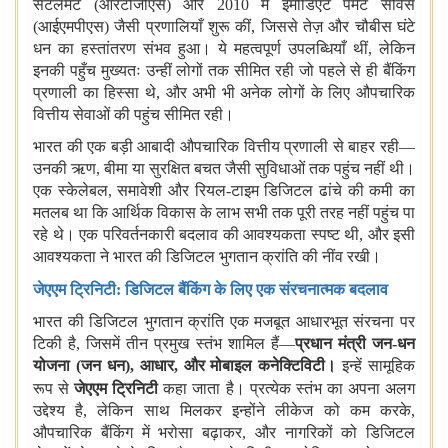
सेटलमेंट (आरटीजीएस) और 2010 में इमीडिएट पेमेंट सर्विस
(आईएमपीएस) जैसी प्रणालियाँ शुरू कीं, जिससे तेज़ और चौबीस घंटे
धन का हस्तांतरण संभव हुआ। ये महत्वपूर्ण उपलब्धियाँ थीं, लेकिन
इनकी पहुँच मुख्यतः उन्हीं लोगों तक सीमित रही जो पहले से ही बैंकिंग
प्रणाली का हिस्सा थे, और अभी भी अनेक लोगों के लिए औपचारिक
वित्तीय सेवाओं की पहुंच सीमित रही।
भारत की एक बड़ी आबादी औपचारिक वित्तीय प्रणाली से बाहर रही—
उनकी ऋण, बीमा या सुरक्षित बचत जैसी सुविधाओं तक पहुंच नहीं थी।
एक स्केलेबल, समावेशी और रियल-टाइम डिजिटल ढांचे की कमी का
मतलब था कि आर्थिक विकास के लाभ सभी तक पूरी तरह नहीं पहुंच पा
रहे थे। एक परिवर्तनकारी बदलाव की आवश्यकता स्पष्ट थी, और इसी
आवश्यकता ने भारत की डिजिटल भुगतान क्रांति की नींव रखी।
जेएएम
ट्रिनिटी: डिजिटल बैंकिंग के लिए एक संरचनात्मक बदलाव
भारत की डिजिटल भुगतान क्रांति एक मजबूत आधारभूत संरचना पर
टिकी है, जिसमें तीन प्रमुख स्तंभ शामिल हैं—
प्रधान मंत्री जन-धन
योजना
(
जन धन)
,
आधार
,
और मोबाइल कनेक्टिविटी।
इन्हें सामूहिक
रूप से
जेएएम
ट्रिनिटी
कहा जाता है। प्रत्येक स्तंभ का अपना अलग
उद्देश्य है, लेकिन साथ मिलकर इन्होंने लीकेज को कम करके,
औपचारिक बैंकिंग में भरोसा बढ़ाकर, और नागरिकों को डिजिटल