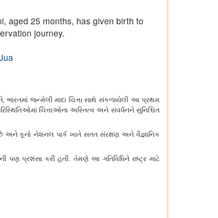
, aged 25 months, has given birth to
ervation journey.
iJua
ે
ભારતમાં જન્મેલી માદા ચિત્તા સાથે સંકળાયેલી આ પ્રથમ
,
 પરિસ્થિતિઓમાં ચિત્તાઓના અસ્તિત્વ અને સંવર્ધનને સુનિશ્ચિત
ે અને કૂનો નેશનલ પાર્ક ખાતે સતત સંરક્ષણ અને વૈજ્ઞાનિક
 પણ પ્રશંસા કરી હતી. તેમણે આ ગતિવિધિને રાષ્ટ્ર માટે