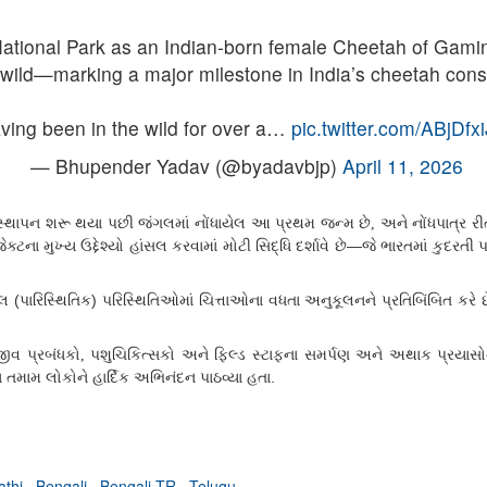
ational Park as an Indian-born female Cheetah of Gamini
e wild—marking a major milestone in India’s cheetah cons
ving been in the wild for over a…
pic.twitter.com/ABjDfx
— Bhupender Yadav (@byadavbjp)
April 11, 2026
ુનઃસ્થાપન શરૂ થયા પછી જંગલમાં નોંધાયેલ આ પ્રથમ જન્મ છે
અને નોંધપાત્ર રીત
,
જેક્ટના મુખ્ય ઉદ્દેશ્યો હાંસલ કરવામાં મોટી સિદ્ધિ દર્શાવે છે—જે ભારતમાં કુદરતી
લ (પારિસ્થિતિક) પરિસ્થિતિઓમાં ચિત્તાઓના વધતા અનુકૂલનને પ્રતિબિંબિત કરે છ
યજીવ પ્રબંધકો
પશુચિકિત્સકો અને ફિલ્ડ સ્ટાફના સમર્પણ અને અથાક પ્રયાસોની
,
 તમામ લોકોને હાર્દિક અભિનંદન પાઠવ્યા હતા.
athi
,
Bengali
,
Bengali-TR
,
Telugu