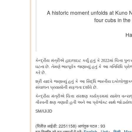
A historic moment unfolds at Kuno N
four cubs in th
Ha
કેન્દ્રીય મંત્રીએ હાઇલાઇટ કર્યું હતું કે
માં ચિત્તા પ
2022
ઘટના છે. તેમણે ભારપૂર્વક જણાવ્યું હતું કે આ ગતિવિધિ પ્રો
કરે છે.
શ્રી યાદવે જણાવ્યું હતું કે આ સિદ્ધિ ભારતીય ઇકોલોજીક
સંચાલન પ્રયાસોની સફળતા દર્શાવે છે.
કેન્દ્રીય મંત્રીએ ચિત્તા સંરક્ષણ કાર્યક્રમમાં સામેલ વન્
ગૌરવની ક્ષણ ગણાવી હતી અને આ પ્રોજેક્ટ સાથે જોડાયેલા
SM/IJ/JD
(रिलीज़ आईडी: 2251158)
आगंतुक पटल : 93
इस विज्ञप्ति को इन भाषाओं में पढ़ें:
English
,
Urdu
,
हिन्दी
,
Mar