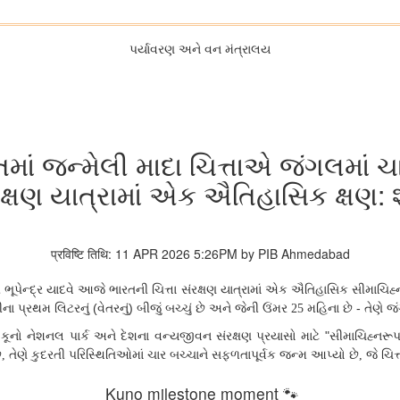
પર્યાવરણ અને વન મંત્રાલય
રતમાં જન્મેલી માદા ચિત્તાએ જંગલમાં 
રક્ષણ યાત્રામાં એક ઐતિહાસિક ક્ષણ: શ્
प्रविष्टि तिथि: 11 APR 2026 5:26PM by PIB Ahmedabad
 ભૂપેન્દ્ર યાદવે આજે ભારતની ચિત્તા સંરક્ષણ યાત્રામાં એક ઐતિહાસિક સીમાચિહ્
ના પ્રથમ લિટરનું (વેતરનું) બીજું બચ્ચું છે અને જેની ઉંમર
મહિના છે - તેણે જ
25
કૂનો નેશનલ પાર્ક અને દેશના વન્યજીવન સંરક્ષણ પ્રયાસો માટે "સીમાચિહ્નરૂપ ક્
ે
તેણે કુદરતી પરિસ્થિતિઓમાં ચાર બચ્ચાને સફળતાપૂર્વક જન્મ આપ્યો છે
જે ચિત
,
,
Kuno milestone moment 🐾