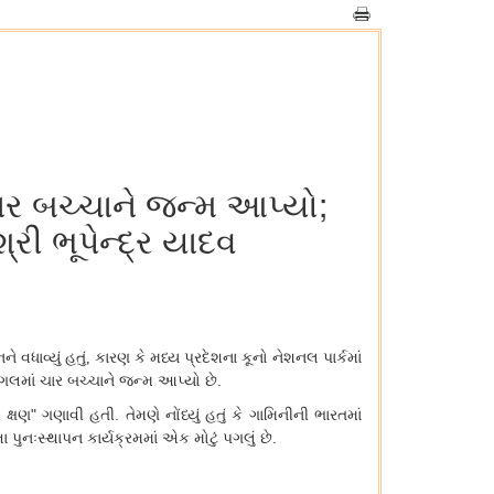
ચાર બચ્ચાને જન્મ આપ્યો;
રી ભૂપેન્દ્ર યાદવ
ન
ને
વધાવ્યું હતું
કારણ કે મધ્ય પ્રદેશના કૂનો નેશનલ પાર્કમાં
,
ંગલમાં ચાર બચ્ચાને જન્મ આપ્યો છે.
ષણ" ગણાવી હતી. તેમણે નોંધ્યું હતું કે ગામિનીની ભારતમાં
્તા પુનઃસ્થાપન કાર્યક્રમમાં એક મોટું પગલું છે.