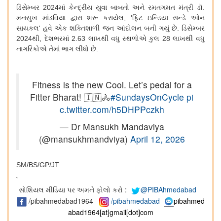
ડિસેમ્બર
2024
માં
કેન્દ્રીય
યુવા
બાબતો
અને
રમતગમત
મંત્રી
ડૉ
.
મનસુખ
માંડવિયા
દ્વારા
શરૂ
કરાયેલ
, '
ફિટ
ઇન્ડિયા
સન્ડે
ઓન
સાયકલ
'
હવે
એક
શક્તિશાળી
જન
આંદોલન
બની
ગયું
છે
.
ડિસેમ્બર
2024
થી
,
દેશભરમાં
2.63
લાખથી
વધુ
સ્થળોએ
કુલ
28
લાખથી
વધુ
નાગરિકોએ
તેમાં
ભાગ
લીધો
છે
.
Fitness is the new Cool. Let’s pedal for a
Fitter Bharat! 🇮🇳🚴
#SundaysOnCycle
pi
c.twitter.com/h5DHPPczkh
— Dr Mansukh Mandaviya
(@mansukhmandviya)
April 12, 2026
SM/BS/GP/JT
`
સોશિયલ મીડિયા પર અમને ફોલો કરો :
@PIBAhmedabad
/pibahmedabad1964
/pibahmedabad
pibahmed
abad1964[at]gmail[dot]com