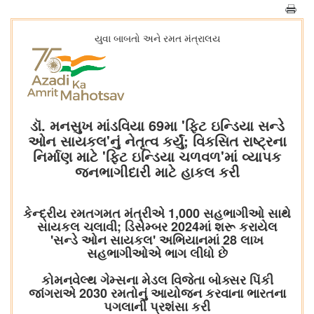
યુવા બાબતો અને રમત મંત્રાલય
ડૉ. મનસુખ માંડવિયા 69મા 'ફિટ ઇન્ડિયા સન્ડે
ઓન સાયકલ'નું નેતૃત્વ કર્યું; વિકસિત રાષ્ટ્રના
નિર્માણ માટે 'ફિટ ઇન્ડિયા ચળવળ'માં વ્યાપક
જનભાગીદારી માટે હાકલ કરી
કેન્દ્રીય રમતગમત મંત્રીએ 1,000 સહભાગીઓ સાથે
સાયકલ ચલાવી; ડિસેમ્બર 2024માં શરૂ કરાયેલ
'સન્ડે ઓન સાયકલ' અભિયાનમાં 28 લાખ
સહભાગીઓએ ભાગ લીધો છે
કોમનવેલ્થ ગેમ્સના મેડલ વિજેતા બોક્સર પિંકી
જાંગરાએ 2030 રમતોનું આયોજન કરવાના ભારતના
પગલાની પ્રશંસા કરી