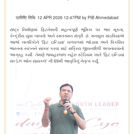
प्रविष्टि तिथि: 12 APR 2026 12:47PM by PIB Ahmedabad
રાષ્ટ્ર
નિર્માણમાં
ફિટનેસની
મહત્વપૂર્ણ
ભૂમિકા
પર
ભાર
મૂકતા
,
કેન્દ્રીય
યુવા
બાબતો
અને
રમતગમત
મંત્રી
ડૉ
.
મનસુખ
માંડવિયાએ
આજે
​​
નાગરિકોને
'
ફિટ
ઇન્ડિયા
'
ચળવળમાં
જોડાવા
અને
વિકસિત
ભારતના
સ્વપ્નને
સાકાર
કરવા
માટે
સક્રિય
જીવનશૈલી
અપનાવવાનો
આગ્રહ
કર્યો
.
તેમણે
જવાહરલાલ
નહેરુ
સ્ટેડિયમ
ખાતે
'
ફિટ
ઇન્ડિયા
સન્ડેઝ
ઓન
સાયકલ
'
ની
69
મી
આવૃત્તિનું
નેતૃત્વ
કર્યું
.