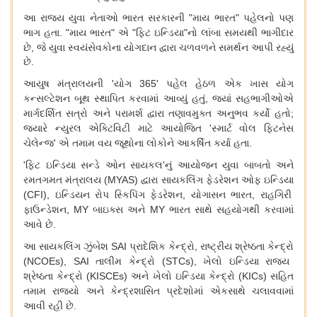
આ
રાજ્ય
યુવા
નેતાઓ
ભારત
સરકારની
"
માય
ભારત
"
પહેલનો
પણ
ભાગ
હતા
. "
માય
ભારત
"
એ
"
ફિટ
ઇન્ડિયા
"
નો
લાંબા
સમયથી
ભાગીદાર
છે
,
જે
યુવા
સ્વયંસેવકોના
યોગદાન
દ્વારા
ચળવળને
સમર્થન
આપી
રહ્યું
છે
.
આયુષ
મંત્રાલયની
'
યોગ
365'
પહેલ
હેઠળ
એક
ખાસ
યોગ
કન્સલ્ટેશન
બૂથ
સ્થાપિત
કરવામાં
આવ્યું
હતું
,
જ્યાં
સહભાગીઓએ
માર્ગદર્શિત
સત્રો
અને
પરામર્શ
દ્વારા
તણાવમુક્ત
અનુભવ
કર્યો
હતો
;
જ્યારે
ન્યુરલ
એક્ટિવિટી
માટે
આયોજિત
'
સ્માર્ટ
વોલ
ફિટનેસ
ચેલેન્જ
'
એ
તમામ
વય
જૂથોના
લોકોને
આકર્ષિત
કર્યા
હતા
.
'
ફિટ
ઇન્ડિયા
સન્ડે
ઓન
સાયકલ
'
નું
આયોજન
યુવા
બાબતો
અને
રમતગમત
મંત્રાલય
(MYAS)
દ્વારા
સાયકલિંગ
ફેડરેશન
ઓફ
ઇન્ડિયા
(CFI),
ઇન્ડિયન
રોપ
સ્કિપિંગ
ફેડરેશન
,
યોગાસન
ભારત
,
રાહગિરી
ફાઉન્ડેશન
, MY
બાઇક્સ
અને
MY
ભારત
સાથે
સહયોગથી
કરવામાં
આવે
છે
.
આ
સાયકલિંગ
ઝુંબેશ
SAI
પ્રાદેશિક
કેન્દ્રો
,
રાષ્ટ્રીય
શ્રેષ્ઠતા
કેન્દ્રો
(NCOEs), SAI
તાલીમ
કેન્દ્રો
(STCs),
ખેલો
ઇન્ડિયા
રાજ્ય
શ્રેષ્ઠતા
કેન્દ્રો
(KISCEs)
અને
ખેલો
ઇન્ડિયા
કેન્દ્રો
(KICs)
સહિત
તમામ
રાજ્યો
અને
કેન્દ્રશાસિત
પ્રદેશોમાં
એકસાથે
ચલાવવામાં
આવી
રહી
છે
.