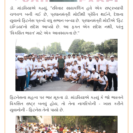
ડૉ
.
માંડવિયાએ
કહ્યું
, "
રવિવાર
સાયકલિંગ
હવે
એક
રાષ્ટ્રવ્યાપી
ચળવળ
બની
ગઈ
છે
,
પ્રધાનમંત્રી
મોદીથી
પ્રેરિત
થઈને
,
દેશના
યુવાનો
ફિટનેસ
પ્રત્યે
વધુ
સભાન
બન્યા
છે
.
પ્રધાનમંત્રી
મોદીએ
'
ફિટ
ઇન્ડિયા
'
નો
સંદેશ
આપ્યો
છે
.
આ
ફક્ત
એક
સંદેશ
નથી
,
પરંતુ
'
વિકસિત
ભારત
'
માટે
એક
આવશ્યકતા
છે
."
ફિટનેસના
મહત્વ
પર
ભાર
મૂકતા
ડૉ
.
માંડવિયાએ
કહ્યું
કે
જો
ભારતને
વિકસિત
રાષ્ટ્ર
બનવું
હોય
,
તો
તેના
નાગરિકોની
-
ખાસ
કરીને
યુવાનોની
-
ફિટનેસ
તેનો
પાયો
છે
.