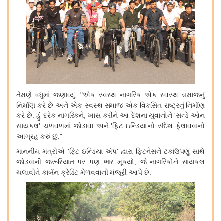
તેમણે
વધુમાં
જણાવ્યું
, "
એક
સ્વસ્થ
નાગરિક
એક
સ્વસ્થ
સમાજનું
નિર્માણ
કરે
છે
અને
એક
સ્વસ્થ
સમાજ
એક
વિકસિત
રાષ્ટ્રનું
નિર્માણ
કરે
છે
.
હું
દરેક
નાગરિકને
,
ખાસ
કરીને
આ
દેશના
યુવાનોને
'
સન્ડે
ઓન
સાયકલ
'
ચળવળમાં
જોડાવા
અને
'
ફિટ
ઇન્ડિયા
'
નો
સંદેશ
ફેલાવવાનો
આગ્રહ
કરું
છું
."
માનનીય
મંત્રીએ
'
ફિટ
ઇન્ડિયા
એપ
'
દ્વારા
ફિટનેસને
ટકાઉપણું
સાથે
જોડવાની
જરૂરિયાત
પર
પણ
ભાર
મૂક્યો
,
જે
નાગરિકોને
સાયકલ
ચલાવીને
કાર્બન
ક્રેડિટ
મેળવવાની
મંજૂરી
આપે
છે
.