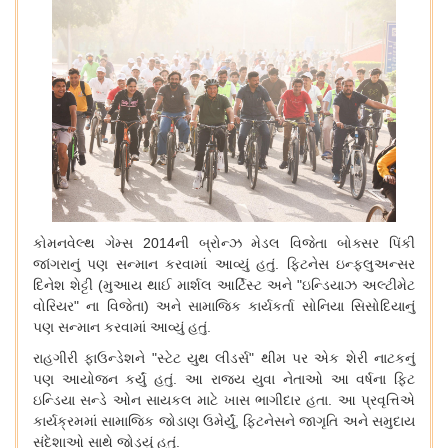
કોમનવેલ્થ
ગેમ્સ
2014
ની
બ્રોન્ઝ
મેડલ
વિજેતા
બોક્સર
પિંકી
જાંગરાનું
પણ
સન્માન
કરવામાં
આવ્યું
હતું
.
ફિટનેસ
ઇન્ફ્લુઅન્સર
દિનેશ
શેટ્ટી
(
મુઆય
થાઈ
માર્શલ
આર્ટિસ્ટ
અને
"
ઇન્ડિયાઝ
અલ્ટીમેટ
વોરિયર
"
ના
વિજેતા
)
અને
સામાજિક
કાર્યકર્તા
સોનિયા
સિસોદિયાનું
પણ
સન્માન
કરવામાં
આવ્યું
હતું
.
રાહગીરી
ફાઉન્ડેશને
"
સ્ટેટ
યુથ
લીડર્સ
"
થીમ
પર
એક
શેરી
નાટકનું
પણ
આયોજન
કર્યું
હતું
.
આ
રાજ્ય
યુવા
નેતાઓ
આ
વર્ષના
ફિટ
ઇન્ડિયા
સન્ડે
ઓન
સાયકલ
માટે
ખાસ
ભાગીદાર
હતા
.
આ
પ્રવૃત્તિએ
કાર્યક્રમમાં
સામાજિક
જોડાણ
ઉમેર્યું
,
ફિટનેસને
જાગૃતિ
અને
સમુદાય
સંદેશાઓ
સાથે
જોડ્યું
હતું
.