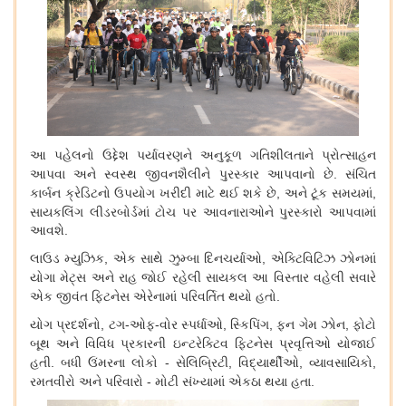
આ
પહેલનો
ઉદ્દેશ
પર્યાવરણને
અનુકૂળ
ગતિશીલતાને
પ્રોત્સાહન
આપવા
અને
સ્વસ્થ
જીવનશૈલીને
પુરસ્કાર
આપવાનો
છે
.
સંચિત
કાર્બન
ક્રેડિટનો
ઉપયોગ
ખરીદી
માટે
થઈ
શકે
છે
,
અને
ટૂંક
સમયમાં
,
સાયકલિંગ
લીડરબોર્ડમાં
ટોચ
પર
આવનારાઓને
પુરસ્કારો
આપવામાં
આવશે
.
લાઉડ
મ્યુઝિક
,
એક
સાથે
ઝુમ્બા
દિનચર્યાઓ
,
એક્ટિવિટિઝ
ઝોનમાં
યોગા
મેટ્સ
અને
રાહ
જોઈ
રહેલી
સાયકલ
આ
વિસ્તાર
વહેલી
સવારે
એક
જીવંત
ફિટનેસ
એરેનામાં
પરિવર્તિત
થયો
હતો
.
યોગ
પ્રદર્શનો
,
ટગ
-
ઓફ
-
વોર
સ્પર્ધાઓ
,
સ્કિપિંગ
,
ફન
ગેમ
ઝોન
,
ફોટો
બૂથ
અને
વિવિધ
પ્રકારની
ઇન્ટરેક્ટિવ
ફિટનેસ
પ્રવૃત્તિઓ
યોજાઈ
હતી
.
બધી
ઉંમરના
લોકો
-
સેલિબ્રિટી
,
વિદ્યાર્થીઓ
,
વ્યાવસાયિકો
,
રમતવીરો
અને
પરિવારો
-
મોટી
સંખ્યામાં
એકઠા
થયા
હતા
.