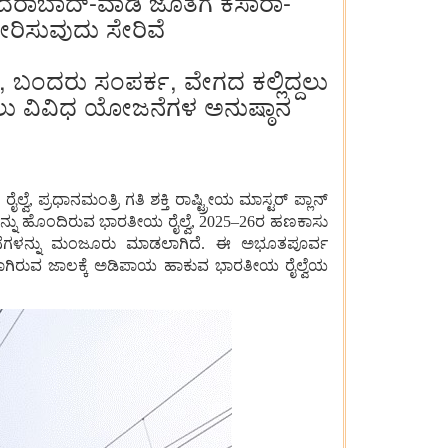
ಂದರಾಬಾದ್-ವಾಡಿ ಜೊತೆಗೆ ಕಸಾರಾ-
ೇರಿಸುವುದು ಸೇರಿವೆ
, ಬಂದರು ಸಂಪರ್ಕ, ವೇಗದ ಕಲ್ಲಿದ್ದಲು
ಚಿಸಲು ವಿವಿಧ ಯೋಜನೆಗಳ ಅನುಷ್ಠಾನ
ಪ್ರಧಾನಮಂತ್ರಿ ಗತಿ ಶಕ್ತಿ ರಾಷ್ಟ್ರೀಯ ಮಾಸ್ಟರ್ ಪ್ಲಾನ್
ನವನ್ನು ಹೊಂದಿರುವ ಭಾರತೀಯ ರೈಲ್ವೆ, 2025–26ರ ಹಣಕಾಸು
 ಯೋಜನೆಗಳನ್ನು ಮಂಜೂರು ಮಾಡಲಾಗಿದೆ. ಈ ಅಭೂತಪೂರ್ವ
್ಧವಾಗಿರುವ ಜಾಲಕ್ಕೆ ಅಡಿಪಾಯ ಹಾಕುವ ಭಾರತೀಯ ರೈಲ್ವೆಯ