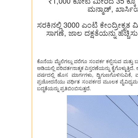
₹1,000 ಕೋಟಿ ಮೀರಿದ 35 ಕ್ಕೂ 
ಮನ್ಮಾಡ್, ಖಾರ್ಸಿ
ಸರಕಿನಲ್ಲಿ 3000 ಎಂಟಿ ಕೇಂದ್ರೀಕೃತ
ಸಾಗಣೆ, ಜಾಲ ದಕ್ಷತೆಯನ್ನು ಹೆಚ್
ಕೊನೆಯ ಮೈಲಿಗಲ್ಲು ವರೆಗೂ ಸಂಪರ್ಕ ಕಲ್ಪಿಸುವ ಮತ್ತು ಬಡ
ಅಡಿಯಲ್ಲಿ ಪರಿವರ್ತನಾತ್ಮಕ ವಿಸ್ತರಣೆಯನ್ನು ಕೈಗೊಳ್ಳು
ವರ್ಷದಲ್ಲಿ ಹೊಸ ಮಾರ್ಗಗಳು, ದ್ವಿಗುಣಗೊಳಿಸುವಿಕೆ
ಪ್ರಚೋದನೆಯು ವರ್ಧಿತ ಸಂಪರ್ಕದ ಮೂಲಕ ವೈವಿಧ್ಯಮಯ ರಾಷ
ಬದ್ಧತೆಯನ್ನು ಪ್ರತಿಬಿಂಬಿಸುತ್ತದೆ.