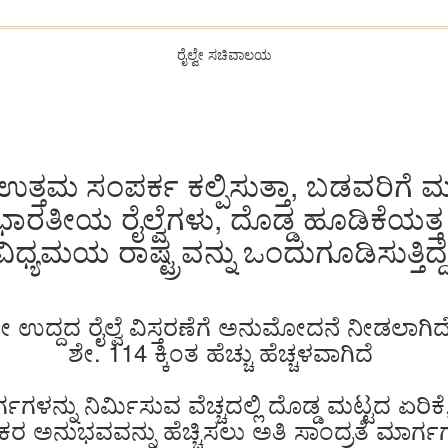
ರೈಲ್ವೇ ಸಚಿವಾಲಯ
ಉತ್ತಮ ಸಂಪರ್ಕ ಕಲ್ಪಿಸುತ್ತಾ, ಬಡವರಿಗೆ
 ಭಾರತೀಯ ರೈಲ್ವೆಗಳು, ದೊಡ್ಡ ಹೂಡಿಕೆಯತ್ತ ಹೆಜ್
ವಿಧ್ಯಮಯ ರಾಷ್ಟ್ರವನ್ನು ಒಂದುಗೂಡಿಸುತ್ತಿದ್ದ
ಉದ್ದದ ರೈಲ್ವೆ ವಿಸ್ತರಣೆಗೆ ಅನುಮೋದನೆ ನೀಡಲಾಗಿದೆ
ಶೇ. 114 ಕ್ಕಿಂತ ಹೆಚ್ಚು ಹೆಚ್ಚಳವಾಗಿದೆ
್ಗಗಳನ್ನು ನಿರ್ಮಿಸುವ ವೆಚ್ಚದಲ್ಲಿ ದೊಡ್ಡ ಮಟ್ಟದ 
ಕರ ಅನುಭವವನ್ನು ಹೆಚ್ಚಿಸಲು ಅತಿ ಸಾಂದ್ರತೆ ಮಾರ್ಗ