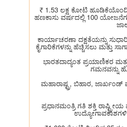
₹ 1.53 ಲಕ್ಷ ಕೋಟಿ ಹೂಡಿಕೆಯೊಂದಿಗ
ಹಣಕಾಸು ವರ್ಷದಲ್ಲಿ 100 ಯೋಜನೆಗಳಿ
ಜಾಲ
ಕಾರ್ಯಾಚರಣಾ ದಕ್ಷತೆಯನ್ನು ಸುಧಾ
ಕೈಗಾರಿಕೆಗಳನ್ನು ಹೆಚ್ಚಿಸಲು ಮತ್ತು 
ಭಾರತದಾದ್ಯಂತ ಪ್ರಯಾಣಿಕರ ಮತ್ತು
ಗಮನವನ್ನು ಹೊ
ಮಹಾರಾಷ್ಟ್ರ, ಬಿಹಾರ, ಜಾರ್ಖಂಡ್ ಮ
ಪ್ರಧಾನಮಂತ್ರಿ ಗತಿ ಶಕ್ತಿ ರಾಷ್ಟ್ರ
ಉದ್ಯೋಗಾವಕಾಶಗಳಿಗೆ 