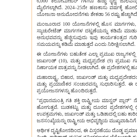
6,000 ಕಿಲೋಮೀಟರ್‌ ಗಳಿಗೂ ಹೆಚ್ಚು ರೈಲ್ವೆ ಜಾಲವನ
ಮೈಲಿಗಲ್ಲಾಗಿದೆ. 2024–25ನೇ ಹಣಕಾಸು ವರ್ಷಕ್ಕೆ ಹೋ
ಯೋಜನಾ ಅನುಮೋದನೆಗಳು ಶೇಕಡಾ 56 ರಷ್ಟು ಹೆಚ್ಚಾಗಿದೆ, ಮಾರ್
ಮಂಜೂರಾದ 100 ಯೋಜನೆಗಳಲ್ಲಿ ಹೊಸ ಮಾರ್ಗಗಳು, ದ್ವಿಗು
ಸ್ಯಾಚುರೇಟೆಡ್ ಮಾರ್ಗಗಳ ದಟ್ಟಣೆಯನ್ನು ಕಡಿಮೆ ಮಾಡು
ಅನುಭವವನ್ನು ಹೆಚ್ಚಿಸುವುದು ಇವು ಕಾರ್ಯತಂತ್ರದ ಗುರ
ಸಮಯವನ್ನು ಕಡಿಮೆ ಮಾಡುತ್ತದೆ ಎಂದು ನಿರೀಕ್ಷಿಸಲಾಗಿದೆ.
ಈ ಯೋಜನೆಗಳು ಬಹುತೇಕ ಎಲ್ಲಾ ಪ್ರಮುಖ ರಾಜ್ಯಗಳಲ್ಲಿ ವ್
ಜಾರ್ಖಂಡ್ (10), ಮತ್ತು ಮಧ್ಯಪ್ರದೇಶ (9) ಪ್ರಮುಖ 
ನಿರ್ಣಾಯಕ ಪಾತ್ರವನ್ನು ನೀಡಲಾಗಿದೆ. ಈ ಪ್ರದೇಶಗಳಲ್ಲಿ ಹ
ಮಹಾರಾಷ್ಟ್ರ, ಬಿಹಾರ, ಜಾರ್ಖಂಡ್ ಮತ್ತು ಮಧ್ಯಪ್ರದೇಶದಂ
ಮತ್ತು ಪ್ರಯಾಣಿಕರ ಸಂಚಾರವನ್ನು ಸುಧಾರಿಸುತ್ತದೆ. ಈ ರಾಜ
ಪ್ರಯೋಜನಗಳನ್ನು ಹೊಂದಿರುತ್ತದೆ.
"ಪ್ರಧಾನಮಂತ್ರಿ ಗತಿ ಶಕ್ತಿ ರಾಷ್ಟ್ರೀಯ ಮಾಸ್ಟರ್ ಪ
ಹೋಗುತ್ತವೆ. ಬುಡಕಟ್ಟು ಮತ್ತು ದೂರದ ಪ್ರದೇಶಗಳಲ್ಲಿ
ಉಪಕ್ರಮಗಳು, ಜಾರ್ಖಂಡ್ ಮತ್ತು ಒಡಿಶಾದಲ್ಲಿ ಬಹು ಕಾರಿಡಾ
ಜನಸಂಖ್ಯೆಯನ್ನು ರಾಷ್ಟ್ರೀಯ ಅಭಿವೃದ್ಧಿಯ ಮುಖ್ಯವಾಹಿನಿಗೆ ತ
ಆರ್ಥಿಕ ದೃಷ್ಟಿಕೋನದಿಂದ, ಈ ವಿಸ್ತರಣೆಯು ದೊಡ್ಡ ಪ್ರಮಾ