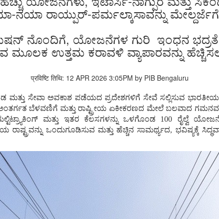
ಹೆಚ್ಚು ಯೋಜನೆಗಳು, ಇಟಾರ್ಸಿ-ನಾಗ್ಪುರ ಮತ್ತು ಸಿಕ
ಯಾ-ನಯಾ ರಾಯ್ಪುರ್-ಪರ್ಮಲ್ಕಾಸಾವನ್ನು ಮೇಲ್ದರ್ಜೆಗ
 ಮಿಷನ್‌ ನೊಂದಿಗೆ, ಯೋಜನೆಗಳ ಗುರಿ ಇಂಧನ ಭದ್ರತೆ
ಚಿಸುವ ಮೂಲಕ ಉತ್ತಮ ಕರಾವಳಿ ವ್ಯಾಪಾರವನ್ನು ಹೆಚ್
प्रविष्टि तिथि: 12 APR 2026 3:05PM by PIB Bengaluru
 ಮತ್ತು ಸೇವಾ ಅವಕಾಶ ಪಡೆಯದ ಪ್ರದೇಶಗಳಿಗೆ ಸೇವೆ ಸಲ್ಲಿಸುವ ಭಾರತೀಯ ರೈಲ್ವೆ, 
ತ್ತಿದೆ. ಅಂತರ್ಗತ ಬೆಳವಣಿಗೆ ಮತ್ತು ರಾಷ್ಟ್ರೀಯ ಏಕೀಕರಣದ ಮೇಲೆ ಬಲವಾದ ಗಮ
, ಮಲ್ಟಿಟ್ರ್ಯಾಕಿಂಗ್ ಮತ್ತು ಇತರ ಕೆಲಸಗಳನ್ನು ಒಳಗೊಂಡ 100 ರೈಲ್ವೆ
್ಟ್ರವನ್ನು ಒಂದುಗೂಡಿಸುವ ಮತ್ತು ಹೆಚ್ಚಿನ ಸಾಮರ್ಥ್ಯದ, ಭವಿಷ್ಯಕ್ಕೆ ಸಿದ