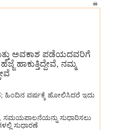
 ಮತ್ತು ಅವಕಾಶ ಪಡೆಯದವರಿಗೆ
ಜೆ ಹಾಕುತ್ತಿದ್ದೇವೆ, ನಮ್ಮ
ೇವೆ
; ಹಿಂದಿನ ವರ್ಷಕ್ಕೆ ಹೋಲಿಸಿದರೆ ಇದು
ಏರಿಕೆ, ಸಮಯಪಾಲನೆಯನ್ನು ಸುಧಾರಿಸಲು
ಗಳಲ್ಲಿ ಸುಧಾರಣೆ