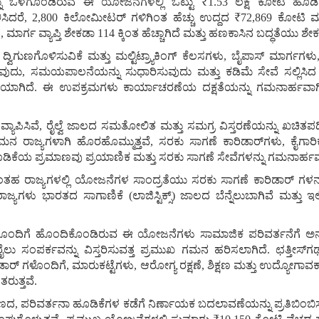
್ನು ಒಳಗೊಂಡಿರುವ ಈ ಯೋಜನೆಗಳಲ್ಲಿ ಒಟ್ಟು ₹1.53 ಲಕ್ಷ ಕೋಟಿ ಹೂಡಿಕೆ ಮ
ಲಿಸಿದರೆ, 2,800 ಕಿಲೋಮೀಟರ್‌ ಗಳಿಗಿಂತ ಹೆಚ್ಚು ಉದ್ದದ ₹72,869 ಕೋಟ
ಗ ವ್ಯಾಪ್ತಿ ಶೇಕಡಾ 114 ಕ್ಕಿಂತ ಹೆಚ್ಚಾಗಿದೆ ಮತ್ತು ಹಣಕಾಸಿನ ಬದ್ಧತೆಯು ಶೇಕಡಾ
ಣಗೊಳಿಸುವಿಕೆ ಮತ್ತು ಮಲ್ಟಿಟ್ರ್ಯಾಕಿಂಗ್ ಕೆಲಸಗಳು, ಬೈಪಾಸ್ ಮಾರ್ಗಗಳು,
ವುದು, ಸಮಯಪಾಲನೆಯನ್ನು ಸುಧಾರಿಸುವುದು ಮತ್ತು ಕಡಿಮೆ ಸೇವೆ ಸಲ್ಲಿಸಿದ ಪ್
ಿಯಾಗಿದೆ. ಈ ಉಪಕ್ರಮಗಳು ಕಾರ್ಯಾಚರಣೆಯ ದಕ್ಷತೆಯನ್ನು ಗಮನಾರ್ಹವಾಗಿ ಸು
ಯಾಪಿಸಿವೆ, ರೈಲ್ವೆ ಜಾಲದ ಸಮತೋಲಿತ ಮತ್ತು ಸಮಗ್ರ ವಿಸ್ತರಣೆಯನ್ನು ಖಚಿತಪಡಿ
ಗಮನ ರಾಜ್ಯಗಳಾಗಿ ಹೊರಹೊಮ್ಮುತ್ತವೆ, ಸರಕು ಸಾಗಣೆ ಕಾರಿಡಾರ್‌ಗಳು, ಕೈಗಾರ
ೂಡಿಕೆಯ ಪ್ರಮಾಣವು ಪ್ರಯಾಣಿಕ ಮತ್ತು ಸರಕು ಸಾಗಣೆ ಸೇವೆಗಳನ್ನು ಗಮನಾರ್ಹವಾಗಿ 
ತಹ ರಾಜ್ಯಗಳಲ್ಲಿ ಯೋಜನೆಗಳ ಸಾಂದ್ರತೆಯು ಸರಕು ಸಾಗಣೆ ಕಾರಿಡಾರ್‌‌ ಗಳನ್ನು ಬಲ
್ಯಗಳು ಭಾರತದ ಸಾಗಾಣಿಕೆ (ಲಾಜಿಸ್ಟಿಕ್ಸ್) ಜಾಲದ ಬೆನ್ನೆಲುಬಾಗಿವೆ ಮತ್ತು ಇಲ್
್ಲಾನ್‌" ನೊಂದಿಗೆ ಹೊಂದಿಕೊಂಡಿರುವ ಈ ಯೋಜನೆಗಳು ಸಾಮಾಜಿಕ ಪರಿವರ್ತನೆಗ
 ರೈಲು ಸಂಪರ್ಕವನ್ನು ವಿಸ್ತರಿಸುವತ್ತ ಪ್ರಮುಖ ಗಮನ ಹರಿಸಲಾಗಿದೆ. ಛತ್ತೀಸ
ರ್‌ ಗಳೊಂದಿಗೆ, ಮಾರುಕಟ್ಟೆಗಳು, ಆರೋಗ್ಯ ರಕ್ಷಣೆ, ಶಿಕ್ಷಣ ಮತ್ತು ಉದ್ಯೋಗಾವಕಾ
ರುತ್ತವೆ.
ಣದ, ಪರಿವರ್ತನಾ ಹೂಡಿಕೆಗಳ ಕಡೆಗೆ ನಿರ್ಣಾಯಕ ಬದಲಾವಣೆಯನ್ನು ಪ್ರತಿಬಿಂಬಿಸ