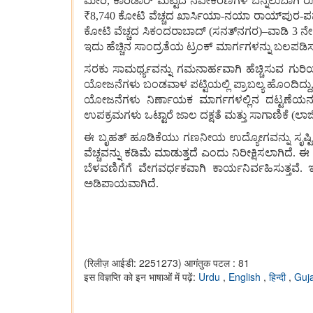
ಮೀರಿ, ಕಾರಿಡಾರ್ ಮಟ್ಟದ ನವೀಕರಣಗಳ ಬೆನ್ನೆಲುಬಾಗಿ ರೂ
₹8,740 ಕೋಟಿ ವೆಚ್ಚದ ಖಾರ್ಸಿಯಾ-ನಯಾ ರಾಯ್‌ಪುರ-ಪರ್ಮಲ
ಕೋಟಿ ವೆಚ್ಚದ ಸಿಕಂದರಾಬಾದ್ (ಸನತ್‌ನಗರ)–ವಾಡಿ 3 ನೇ 
ಇದು ಹೆಚ್ಚಿನ ಸಾಂದ್ರತೆಯ ಟ್ರಂಕ್ ಮಾರ್ಗಗಳನ್ನು ಬಲಪಡಿಸ
ಸರಕು ಸಾಮರ್ಥ್ಯವನ್ನು ಗಮನಾರ್ಹವಾಗಿ ಹೆಚ್ಚಿಸುವ ಗ
ಯೋಜನೆಗಳು ಬಂಡವಾಳ ಪಟ್ಟಿಯಲ್ಲಿ ಪ್ರಾಬಲ್ಯ ಹೊಂದಿದ್ದು,
ಯೋಜನೆಗಳು ನಿರ್ಣಾಯಕ ಮಾರ್ಗಗಳಲ್ಲಿನ ದಟ್ಟಣೆಯನ್ನು 
ಉಪಕ್ರಮಗಳು ಒಟ್ಟಾರೆ ಜಾಲ ದಕ್ಷತೆ ಮತ್ತು ಸಾಗಾಣಿಕೆ (ಲಾಜಿಸ್ಟಿ
ಈ ಬೃಹತ್ ಹೂಡಿಕೆಯು ಗಣನೀಯ ಉದ್ಯೋಗವನ್ನು ಸೃಷ್ಟಿಸುತ್ತದ
ವೆಚ್ಚವನ್ನು ಕಡಿಮೆ ಮಾಡುತ್ತದೆ ಎಂದು ನಿರೀಕ್ಷಿಸಲಾಗಿದೆ. 
ಬೆಳವಣಿಗೆಗೆ ವೇಗವರ್ಧಕವಾಗಿ ಕಾರ್ಯನಿರ್ವಹಿಸುತ್ತವೆ.
ಅಡಿಪಾಯವಾಗಿದೆ.
(रिलीज़ आईडी: 2251273)
आगंतुक पटल : 81
इस विज्ञप्ति को इन भाषाओं में पढ़ें:
Urdu
,
English
,
हिन्दी
,
Guja