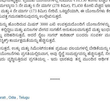
ಪುಗೊಳ್ಳುತ್ತವೆ. ಪ್ರಮುಖ ಯೋಜನೆಗಳಲ್ಲಿ ಸುಮಾರು ₹10,150 ಕೋಟಿ ವೆಚ್ಚದ ಕ
್ಕಾಸಾ 5 ನೇ ಮತ್ತು 6 ನೇ ಮಾರ್ಗ (278 ಕಿಮೀ), ₹5,450 ಕೋಟಿ ವೆಚ್ಚದ ಇಟಾರ
ಮತ್ತು 4 ನೇ ಮಾರ್ಗ (173 ಕಿಮೀ) ಸೇರಿವೆ. ಒಟ್ಟಾರೆಯಾಗಿ, ಈ ಯೋಜನೆಗಳು ಕೇವ
ುವತ್ತ ಗಮನಹರಿಸುವುದನ್ನು ಉಲ್ಲೇಖಿಸುತ್ತದೆ.
ುರಿಯನ್ನು ಹೊಂದಿರುವ ಮಿಷನ್ 3000 ಎಟಿ ಉಪಕ್ರಮದೊಂದಿಗೆ ಯೋಜನೆಗಳನ್ನ
 ಕಲ್ಲಿದ್ದಲು ಮತ್ತು ಖನಿಜಗಳ ವೇಗದ ಸಾಗಣೆಗೆ ಅನುಕೂಲವಾಗುತ್ತವೆ ಮತ್ತು ಇಂಧನ 
ಪರಿಹರಿಸುತ್ತವೆ, ಆದರೆ ರೈಲು ಸಾಗರ್ ಕಾರಿಡಾರ್ ಬಂದರು ಸಂಪರ್ಕ ಮತ್ತು ಕ
ಕ್ಸ್) ಕಾರ್ಯಕ್ಷಮತೆಯನ್ನು ಹೆಚ್ಚಿಸುತ್ತವೆ.
ೆ, ಉಕ್ಕು ಮತ್ತು ಸಿಮೆಂಟ್‌ನಂತಹ ಪ್ರಮುಖ ವಲಯಗಳಲ್ಲಿ ಬೇಡಿಕೆಯನ್ನು ಉತ್ತೇಜಿ
ಈ ಯೋಜನೆಗಳು ಪ್ರಗತಿಯಲ್ಲಿರುವಾಗ, ಅವು ರೈಲ್ವೆ ಸಾಮರ್ಥ್ಯವನ್ನು ಹೆಚ್ಚಿಸುತ್ತವೆ,
 ಇದು ವೃದ್ಧಿಸುತ್ತಿರುವ ಪ್ರಗತಿಯಲ್ಲ - ಇದು ಭಾರತವು ತನ್ನ ಮುಂದಿನ ಆರ್ಥಿ
*****
rati
,
Odia
,
Telugu