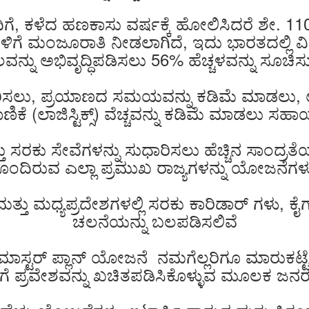
ೆ, ಕಳೆದ ಹಣಕಾಸು ವರ್ಷಕ್ಕೆ ಹೋಲಿಸಿದರೆ ಶೇ. 110 ಕ
ಗೆ ಮಂಜೂರಾತಿ ನೀಡಲಾಗಿದೆ, ಇದು ಭಾರತದಲ್ಲಿ ವಿಶ
ವನ್ನು ಅಭಿವೃದ್ಧಿಪಡಿಸಲು 56% ಹೆಚ್ಚಳವನ್ನು ಸೂಚಿಸುತ
ರಿಸಲು, ಪ್ರಯಾಣದ ಸಮಯವನ್ನು ಕಡಿಮೆ ಮಾಡಲು, ಉದ
ಸಾಗಾಣಿಕೆ (ಲಾಜಿಸ್ಟಿಕ್ಸ್) ವೆಚ್ಚವನ್ನು ಕಡಿಮೆ ಮಾ
 ಸರಕು ಸೇವೆಗಳನ್ನು ಸುಧಾರಿಸಲು ಹೆಚ್ಚಿನ ಸಾಂದ್ರ
ಂದಿರುವ ಎಲ್ಲಾ ಪ್ರಮುಖ ರಾಜ್ಯಗಳನ್ನು ಯೋಜನೆಗ
ತ್ತು ಮಧ್ಯಪ್ರದೇಶಗಳಲ್ಲಿ ಸರಕು ಕಾರಿಡಾರ್‌ ಗಳು, ಕ
ಚಲನೆಯನ್ನು ಬಲಪಡಿಸಲಿವೆ
ೀಯ ಮಾಸ್ಟರ್ ಪ್ಲಾನ್ ಯೋಜನೆ ನಮಗೆಲ್ಲರಿಗೂ ಮಾರುಕಟ್ಟೆಗ
ಪ್ರವೇಶವನ್ನು ಖಚಿತಪಡಿಸಿಕೊಳ್ಳುವ ಮೂಲಕ ಜನರನ್ನ