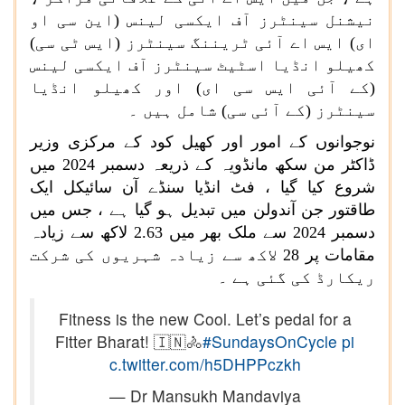
نیشنل سینٹرز آف ایکسی لینس (این سی او
ای) ایس اے آئی ٹریننگ سینٹرز (ایس ٹی سی)
کھیلو انڈیا اسٹیٹ سینٹرز آف ایکسی لینس
(کے آئی ایس سی ای) اور کھیلو انڈیا
سینٹرز (کے آئی سی) شامل ہیں ۔
نوجوانوں کے امور اور کھیل کود کے مرکزی وزیر
ڈاکٹر من سکھ مانڈویہ کے ذریعہ دسمبر
2024
میں
شروع کیا گیا ، فٹ انڈیا سنڈے آن سائیکل ایک
طاقتور جن آندولن میں تبدیل ہو گیا ہے ، جس میں
دسمبر
2024
سے ملک بھر میں
2.63
لاکھ سے زیادہ
مقامات پر
28
لاکھ سے زیادہ شہریوں کی شرکت
ریکارڈ کی گئی ہے ۔
Fitness is the new Cool. Let’s pedal for a
Fitter Bharat! 🇮🇳🚴
#SundaysOnCycle
pi
c.twitter.com/h5DHPPczkh
— Dr Mansukh Mandaviya