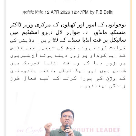
प्रविष्टि तिथि: 12 APR 2026 12:47PM by PIB Delhi
نوجوانوں کے امور اور کھیلوں کے مرکزی وزیر ڈاکٹر
منسکھ مانڈویہ نے جواہر لال نہرو اسٹیڈیم میں
سائیکل پر فٹ انڈیا سنڈے کے
69
ویں ایڈیشن کی
قیادت کرتے ہوئے قوم کی تعمیر میں فٹنس
کے اہم کردار پر زور دیتے ہوئے آج شہریوں
پر زور دیا کہ وہ فٹ انڈیا تحریک میں
شامل ہوں اور ایک ترقی یافتہ ہندوستان
کے وژن کو پورا کرنے کے لیے فعال طرز
زندگی اپنائیں ۔