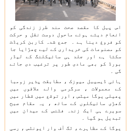
اس پہل کا مقصد صحت مند طرز زندگی کو
انعام دیتے ہوئے ماحول دوست نقل و حرکت
کو فروغ دینا ہے ۔ جمع شدہ کاربن کریڈٹ
کو مصنوعات کی خریداری کے لیے چھڑایا جا
سکتا ہے اور جلد ہی سائیکلنگ کے لیڈر
بورڈ کو بھی مادی طور پر ترغیب دی جائے
گی ۔
ہائی ڈیسیبل میوزک ، مطابقت پذیر زومبا
کے معمولات ، سرگرمی والے علاقوں میں
پھیلی یوگا میٹس ، اور توقع میں قطار میں
کھڑی سائیکلوں کے ساتھ ، یہ مقام صبح
سویرے ہی ایک زندہ فٹنس کے میدان میں
تبدیل ہو گیا ۔
یوگا کے مظاہرے ، ٹگ آف وار ایونٹس ، رسی