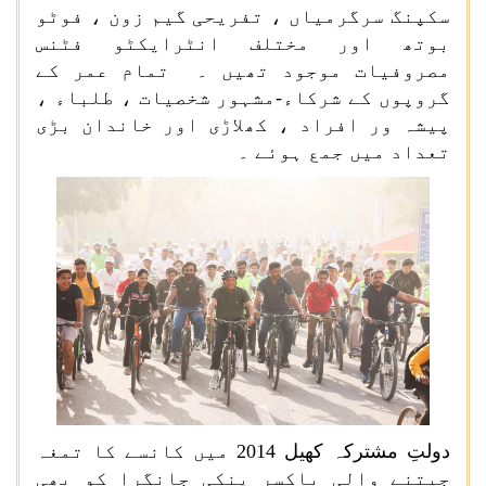
سکپنگ سرگرمیاں ، تفریحی گیم زون ، فوٹو
بوتھ اور مختلف انٹرایکٹو فٹنس
مصروفیات موجود تھیں ۔ تمام عمر کے
گروپوں کے شرکاء-مشہور شخصیات ، طلباء ،
پیشہ ور افراد ، کھلاڑی اور خاندان بڑی
تعداد میں جمع ہوئے ۔
دولتِ مشترکہ کھیل
2014
میں کانسے کا تمغہ
جیتنے والی باکسر پنکی جانگرا کو بھی