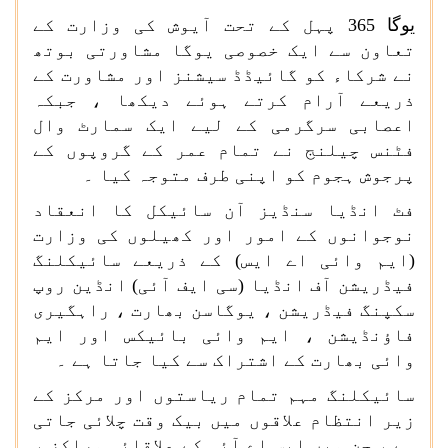
یوگا
365
پہل کے تحت آیوش کی وزارت کے
تعاون سے ایک خصوصی یوگا مشاورتی بوتھ
نے شرکاء کو گائیڈڈ سیشنز اور مشاورت کے
ذریعے آرام کرتے ہوئے دیکھا ، جبکہ
اعصابی سرگرمی کے لیے ایک سمارٹ وال
فٹنس چیلنج نے تمام عمر کے گروپوں کے
پرجوش ہجوم کو اپنی طرف متوجہ کیا ۔
فٹ انڈیا سنڈیز آن سائیکل کا انعقاد
نوجوانوں کے امور اور کھیلوں کی وزارت
(ایم وائی اے ایس) کے ذریعے سائیکلنگ
فیڈریشن آف انڈیا (سی ایف آئی) انڈین روپ
سکپنگ فیڈریشن ، یوگاسن بھارت ، راہگیری
فاؤنڈیشن ، ایم وائی بائیکس اور ایم
وائی بھارت کے اشتراک سے کیا جاتا ہے ۔
سائیکلنگ مہم تمام ریاستوں اور مرکز کے
زیر انتظام علاقوں میں بیک وقت چلائی جاتی
ہے ، جن میں ایس اے آئی کے علاقائی مراکز ،