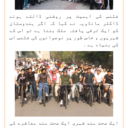
فٹنس کی اہمیت پر روشنی ڈالتے ہوئے
ڈاکٹر مانڈویہ نے کہا کہ اگر ہندوستان
کو ایک ترقی یافتہ ملک بننا ہے تو اس کے
شہریوں ، خاص طور پر نوجوانوں کی فٹنس اس
کی بنیاد ہے ۔
ایک صحت مند شہری ایک صحت مند معاشرے کی