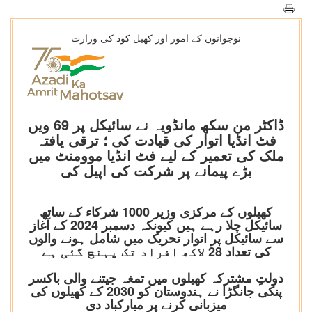
نوجوانوں کے امور اور کھیل کود کی وزارت
ڈاکٹر من سکھ مانڈویہ نے سائیکل پر 69 ویں
فٹ انڈیا اتوار کی قیادت کی ؛ ترقی یافتہ
ملک کی تعمیر کے لیے فٹ انڈیا موومنٹ میں
بڑے پیمانے پر شرکت کی اپیل کی
کھیلوں کے مرکزی وزیر 1000 شرکاء کے ساتھ
سائیکل چلا رہے ہیں کیونکہ دسمبر 2024 کے آغاز
سے سائیکل پر اتوار تحریک میں شامل ہونے والوں
کی تعداد 28 لاکھ افراد تک پہنچ گئی ہے
دولتِ مشترکہ کھیلوں میں تمغہ جیتنے والی باکسر
پنکی جانگڑا نے ہندوستان کو 2030 کے کھیلوں کی
میزبانی کرنے پر مبارکباد دی