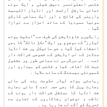
فٹنس انفلوئنسر دنیش شیٹی ، ایک موئے
تھائی مارشل آرٹسٹ اور انڈیاز الٹیمیٹ
واریئر کی فاتح ، اور ایک سماجی کارکن
سونیا سسودیا کے ساتھ اعزاز سے نوازا
گیا ۔
راہگیری فاؤنڈیشن کی طرف سے "اسٹیٹ یوتھ
لیڈرز" کے موضوع پر ایک "نکڑ ناٹک" کا بھی
انعقاد کیا گیا ، جو سائیکل پر فٹ انڈیا
سنڈےز کے اس ایڈیشن کے خصوصی شراکت دار
تھے ۔ اس سرگرمی نے سماجی طور پر مشغول
جہت کا اضافہ کیا ، فٹنس کو بیداری اور
کمیونٹی میسجنگ کے ساتھ ملایا ۔
ریاستی یوتھ لیڈر حکومت ہند کی مائی
بھارت پہل کا بھی حصہ تھے ؛ مائی بھارت
فٹ انڈیا کا مستقل شراکت دار ہونے کے
ناطے ، نوجوان رضاکاروں کے تعاون سے
تحریک کو آگے لے جا رہا ہے ۔