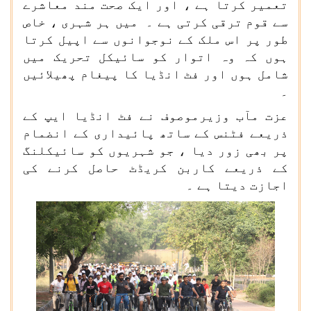
تعمیر کرتا ہے ، اور ایک صحت مند معاشرے
سے قوم ترقی کرتی ہے ۔ میں ہر شہری ، خاص
طور پر اس ملک کے نوجوانوں سے اپیل کرتا
ہوں کہ وہ اتوار کو سائیکل تحریک میں
شامل ہوں اور فٹ انڈیا کا پیغام پھیلائیں
۔
عزت مآب وزیرموصوف نے فٹ انڈیا ایپ کے
ذریعے فٹنس کے ساتھ پائیداری کے انضمام
پر بھی زور دیا ، جو شہریوں کو سائیکلنگ
کے ذریعے کاربن کریڈٹ حاصل کرنے کی
اجازت دیتا ہے ۔