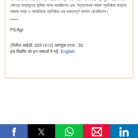
ক্ষেত্রে অগ্রদূতের ভূমিকা পালন করেছিলেন এবং 'সত্যশোধক সমাজ' প্রতিষ্ঠার মাধ্যমে
সমাজে সাম্য ও ন্যায়বিচার প্রতিষ্ঠায় এক গুরুত্বপূর্ণ অবদান রেখেছিলেন।
*****
PS/Agt
(रिलीज़ आईडी: 2251412)
आगंतुक पटल : 32
इस विज्ञप्ति को इन भाषाओं में पढ़ें:
English