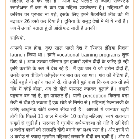
महिलाएं लीड कर रहीं हैं। आज 42 परसेंट से ज्यादा रजिस्टर्ड
स्टार्टअप्स में कम से कम एक महिला डायरेक्टर है। महिलाओं के
करियर पर प्रभाव ना पड़े, इसके लिए हमने मैटरनिटी लीव को भी
बढ़ाकर 26 हफ्ते कर दिया है। दुनिया के समृद्ध देशों में भी ये नहीं है।
जब मैं उनको बताता हूं तो आंखें फट जाती है उनकी।
साथियों,
आपको याद होगा, कुछ साल पहले देश ने ‘स्किल इंडिया मिशन’
launch किया था। हमने vocational training programs शुरू
किए थे। आज उसका परिणाम हम हजारों ड्रोन दीदी के जरिए हो रही
कृषि क्रांति के रूप में देख रहे हैं। मैं एक बार ये जो ड्रोन दीदी हैं,
उनके साथ वीडियो कॉंफ्रेंस पर बात कर रहा था। गांव की बेटियां हैं,
कोई बहू है वो ड्रोन चलाने से, तो उन्होंने मुझे कहा कि अब तक तो हमें
गांव में कोई बोला, अब तो बोले पायलट कहकर बुलाते हैं। हमारी
पहचान बन गई है, हम पायलट हैं। यानी perception कितना बड़ा
तेजी से चेंज हो सकता है एक छोटे से निर्णय से। महिलाएं टेक्नालजी के
जरिए आधुनिक खेती करना सीख रही हैं। आपको ये जानकर खुशी
होगी कि पिछले 11 साल में करीब 10 करोड़ महिलाएं, स्वयं सहायता
समूहों से जुड़ी हैं। सरकार ने ग्रामीण अर्थव्यवस्था को गति दे रही ऐसी
6 करोड़ बहनों को लखपति दीदी बनाने का लक्ष्य रखा है। और इसमें से
3 करोड़ से ज्यादा ग्रामीण महिलाएं लखपति दीदी बन चुकी हैं। और ये