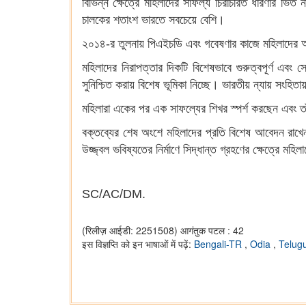
বিভিন্ন ক্ষেত্রে মহিলাদের সাফল্য চিরাচরিত ধারণার ভিত 
চালকের শতাংশ ভারতে সবচেয়ে বেশি।
২০১৪-র তুলনায় পিএইচডি এবং গবেষণার কাজে মহিলাদের অংশ
মহিলাদের নিরাপত্তার দিকটি বিশেষভাবে গুরুত্বপূর্ণ এবং স
সুনিশ্চিত করায় বিশেষ ভূমিকা নিচ্ছে। ভারতীয় ন্যায় সংহি
মহিলারা একের পর এক সাফল্যের শিখর স্পর্শ করছেন এবং ত
বক্তব্যের শেষ অংশে মহিলাদের প্রতি বিশেষ আবেদন রাখেন প
উজ্জ্বল ভবিষ্যতের নির্মাণে সিদ্ধান্ত গ্রহণের ক্ষেত্রে 
SC/AC/DM.
(रिलीज़ आईडी: 2251508)
आगंतुक पटल : 42
इस विज्ञप्ति को इन भाषाओं में पढ़ें:
Bengali-TR
,
Odia
,
Telug