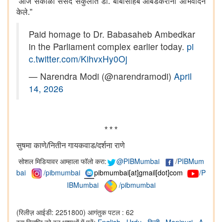
“आज सकाळी संसद संकुलात डॉ. बाबासाहेब आंबेडकरांना अभिवादन
केले.”
Paid homage to Dr. Babasaheb Ambedkar
in the Parliament complex earlier today.
pi
c.twitter.com/KihvxHy0Oj
— Narendra Modi (@narendramodi)
April
14, 2026
* * *
सुषमा काणे/नितीन गायकवाड/दर्शना राणे
सोशल मिडियावर आम्हाला फॉलो करा:
@PIBMumbai
/
PIBMum
bai
/pibmumbai
pibmumbai[at]gmail[dot]com
/P
IBMumbai
/pibmumbai
(रिलीज़ आईडी: 2251800)
आगंतुक पटल : 62
इस विज्ञप्ति को इन भाषाओं में पढ़ें:
English
,
Urdu
,
हिन्दी
,
Manipuri
,
A