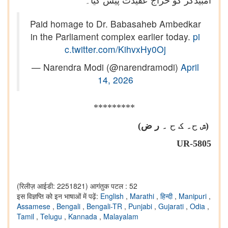
امبیڈکر کو خراج عقیدت پیش کیا۔"
Paid homage to Dr. Babasaheb Ambedkar
in the Parliament complex earlier today.
pi
c.twitter.com/KihvxHy0Oj
— Narendra Modi (@narendramodi)
April
14, 2026
*********
(ش ح۔
ک ح
۔
ر ض)
UR-5805
(रिलीज़ आईडी: 2251821)
आगंतुक पटल : 52
इस विज्ञप्ति को इन भाषाओं में पढ़ें:
English
,
Marathi
,
हिन्दी
,
Manipuri
,
Assamese
,
Bengali
,
Bengali-TR
,
Punjabi
,
Gujarati
,
Odia
,
Tamil
,
Telugu
,
Kannada
,
Malayalam