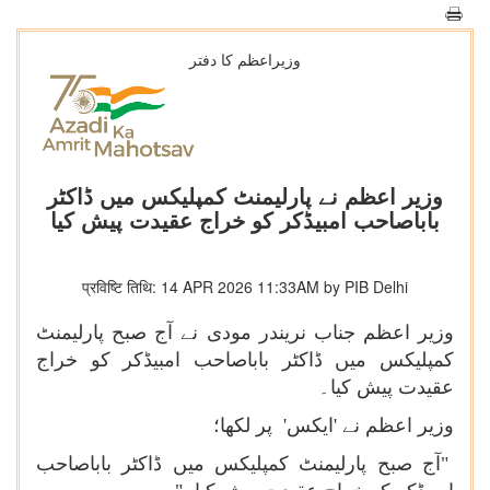
وزیراعظم کا دفتر
وزیر اعظم نے پارلیمنٹ کمپلیکس میں ڈاکٹر
باباصاحب امبیڈکر کو خراج عقیدت پیش کیا
प्रविष्टि तिथि: 14 APR 2026 11:33AM by PIB Delhi
وزیر اعظم جناب نریندر مودی نے آج صبح پارلیمنٹ
کمپلیکس میں ڈاکٹر باباصاحب امبیڈکر کو خراج
عقیدت پیش کیا۔
وزیر اعظم نے 'ایکس' پر لکھا؛
"آج صبح پارلیمنٹ کمپلیکس میں ڈاکٹر باباصاحب