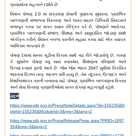
પ્રયાસોના
મહત્વને
દર્શાવે
છે
.
મિશન
પોષણ
2.0
માં
સંક્રમણ
સેવાની
ગુણવત્તા
સુધારવા
,
પ્રારંભિક
બાળપણની
સંભાળના
વિસ્તરણ
અને
લાસ્ટ
-
માઇલ
ડિલિવરી
સિસ્ટમને
મજબૂત
કરવા
પર
સતત
ધ્યાન
કેન્દ્રિત
કરે
છે
.
પોષણને
આરોગ્ય
,
પ્રારંભિક
બાળપણની
સંભાળ
,
શિક્ષણ
અને
સામુદાયિક
જોડાણ
સાથે
એકીકૃત
કરીને
,
મિશન
નબળા
વસ્તીને
સહાય
કરવા
માટે
એક
વ્યાપક
અભિગમ
અપનાવે
છે
.
પોષણ
દેશમાં
માનવ
મૂડીના
વિકાસ
સાથે
ગાઢ
રીતે
જોડાયેલું
છે
,
કારણ
કે
સુધારેલ
પોષણ
વધુ
સારા
સ્વાસ્થ્ય
,
શિક્ષણના
પરિણામો
અને
ઉત્પાદકતામાં
ફાળો
આપે
છે
.
જેમ
જેમ
ભારત
2047
સુધીમાં
વિકસિત
ભારતના
વિઝન
તરફ
આગળ
વધી
રહ્યું
છે
,
તેમ
તંદુરસ્ત
,
ઉત્પાદક
અને
સ્થિતિસ્થાપક
વસ્તી
બનાવવા
માટે
પોષણ
,
પ્રારંભિક
બાળપણના
વિકાસ
અને
સેવા
વિતરણ
પ્રણાલીઓમાં
સતત
રોકાણ
મહત્વપૂર્ણ
રહેશે
.
સંદર્ભ
https://www.pib.gov.in/PressNoteDetails.aspx?id=155235&N
oteId=155235&ModuleId=3&reg=3&lang=2
https://www.pib.gov.in/PressReleasePage.aspx?PRID=1897
354&reg=3&lang=2
https://www.pib.gov.in/PressReleasePage.aspx?PRID=2226