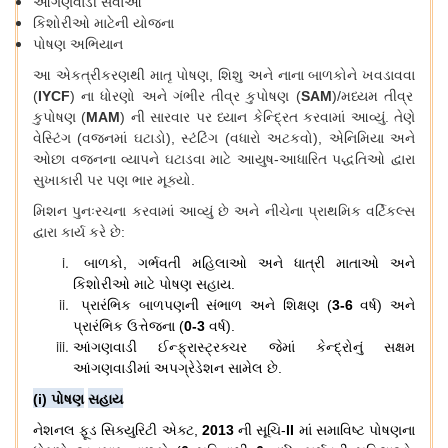
આંગણવાડી
સેવાઓ
કિશોરીઓ
માટેની
યોજના
પોષણ
અભિયાન
આ
એકત્રીકરણથી
માતૃ
પોષણ
,
શિશુ
અને
નાના
બાળકોને
ખવડાવવા
(
IYCF
)
ના
ધોરણો
અને
ગંભીર
તીવ્ર
કુપોષણ
(
SAM
)/
મધ્યમ
તીવ્ર
કુપોષણ
(
MAM
)
ની
સારવાર
પર
ધ્યાન
કેન્દ્રિત
કરવામાં
આવ્યું
.
તેણે
વેસ્ટિંગ
(
વજનમાં
ઘટાડો
),
સ્ટંટિંગ
(
વધારો
અટકવો
),
એનિમિયા
અને
ઓછા
વજનના
વ્યાપને
ઘટાડવા
માટે
આયુષ
-
આધારિત
પદ્ધતિઓ
દ્વારા
સુખાકારી
પર
પણ
ભાર
મૂક્યો
.
મિશન
પુનઃરચના
કરવામાં
આવ્યું
છે
અને
નીચેના
પ્રાથમિક
વર્ટિકલ્સ
દ્વારા
કાર્ય
કરે
છે
:
બાળકો
,
ગર્ભવતી
મહિલાઓ
અને
ધાત્રી
માતાઓ
અને
કિશોરીઓ
માટે
પોષણ
સહાય
.
પ્રારંભિક
બાળપણની
સંભાળ
અને
શિક્ષણ
(
3-6
વર્ષ
)
અને
પ્રારંભિક
ઉત્તેજના
(
0-3
વર્ષ
).
આંગણવાડી
ઈન્ફ્રાસ્ટ્રક્ચર
જેમાં
કેન્દ્રોનું
સક્ષમ
આંગણવાડીમાં
અપગ્રેડેશન
સામેલ
છે
.
(i)
પોષણ
સહાય
નેશનલ
ફૂડ
સિક્યુરિટી
એક્ટ
,
2013
ની
સૂચિ
-
II
માં
સમાવિષ્ટ
પોષણના