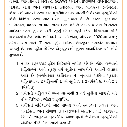
વધુમાં
,
આંગણવાડી
કાર્યકરો
(AWW)
માતા
-
પિતા
/
સંભાળ
રાખનારાઓને
પોષણ
,
માતા
અને
બાળકના
સ્વાસ્થ્ય
અને
બાળકના
સર્વગ્રાહી
વિકાસની
ખાતરી
કરવા
માટે
પ્રારંભિક
બાળપણની
ઉત્તેજના
પ્રવૃત્તિઓ
વિશે
શિક્ષિત
કરવા
માટે
ઘરની
મુલાકાત
લે
છે
.
ઘરની
મુલાકાત
દરમિયાન
, AWW
એ
પણ
અવલોકન
કરે
છે
કે
બાળક
તેના
વિકાસના
માઈલસ્ટોન્સ
હાંસલ
કરી
રહ્યું
છે
કે
નહીં
જેથી
વિકાસમાં
કોઈ
વિલંબની
વહેલી
શોધ
થઈ
શકે
.
આ
સંદર્ભમાં
,
એપ્રિલ
2026
માં
પોષણ
ટ્રેકર
એપ
સાથે
IT
સક્ષમ
હોમ
વિઝિટ
શેડ્યૂલર
સંકલિત
કરવામાં
આવ્યું
છે
.
નવા
હોમ
વિઝિટ
શેડ્યૂલરની
મુખ્ય
લાક્ષણિકતાઓ
નીચે
મુજબ
છે
:
તે
23
સ્ટ્રક્ચર્ડ
હોમ
વિઝિટને
સપોર્ટ
કરે
છે
,
જેમાં
ગર્ભવતી
મહિલાઓ
અને
ત્રણ
વર્ષ
સુધીના
બાળકોને
આવરી
લેવામાં
આવે
છે
(
ગર્ભાવસ્થા
દરમિયાન
4,
સુવાવડ
પછીના
પ્રથમ
મહિનામાં
4, 2
મહિનાથી
1
વર્ષ
સુધી
7, 1-2
વર્ષથી
5,
અને
2-3
વર્ષથી
3).
ગર્ભવતી
મહિલાઓ
અને
જન્મથી
3
વર્ષ
સુધીના
બાળકો
માટે
હોમ
વિઝિટનું
ઓટો
શેડ્યુલિંગ
.
ગર્ભવતી
મહિલાઓ
માટે
પોષણ
અને
સ્વાસ્થ્ય
સલાહ
અને
માતાપિતા
અને
સંભાળ
રાખનારાઓને
બતાવવા
માટે
બાળકની
ઉંમરને
અનુરૂપ
પ્રારંભિક
બાળપણની
ઉત્તેજના
પ્રવૃત્તિઓ
સંબંધિત
વીડિયોની
ઓટો
પસંદગી
.