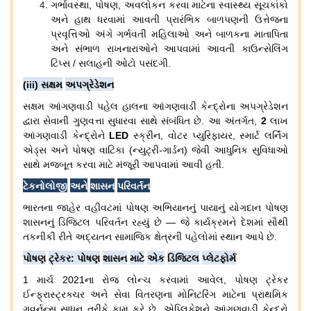
ગર્ભાવસ્થા
,
પોષણ
,
અવલોકન
કરવા
માટેના
સ્વાસ્થ્ય
સૂચકાંકો
અને
હાથ
ધરવામાં
આવતી
પ્રારંભિક
બાળપણની
ઉત્તેજના
પ્રવૃત્તિઓ
અંગે
ગર્ભવતી
મહિલાઓ
અને
બાળકના
માતાપિતા
અને
સંભાળ
રાખનારાઓને
આપવામાં
આવતી
કાઉન્સેલિંગ
ટિપ્સ
/
સલાહની
ઓટો
પસંદગી
.
(iii)
સક્ષમ
અપગ્રેડેશન
સક્ષમ
આંગણવાડી
પહેલ
હાલના
આંગણવાડી
કેન્દ્રોના
અપગ્રેડેશન
દ્વારા
સેવાની
ગુણવત્તા
સુધારવા
સાથે
સંબંધિત
છે
.
આ
અંતર્ગત
,
2
લાખ
આંગણવાડી
કેન્દ્રોને
LED
સ્ક્રીન
,
વોટર
પ્યુરિફાયર
,
સ્માર્ટ
લર્નિંગ
એડ્સ
અને
પોષણ
વાટિકા
(
ન્યુટ્રી
-
ગાર્ડન
)
જેવી
આધુનિક
સુવિધાઓ
સાથે
મજબૂત
કરવા
માટે
મંજૂરી
આપવામાં
આવી
હતી
.
ટેકનોલોજી
અને
શાસન
પરિવર્તન
ભારતના
જાહેર
વહીવટમાં
પોષણ
અભિયાનનું
પાયાનું
યોગદાન
પોષણ
શાસનનું
ડિજિટલ
પરિવર્તન
રહ્યું
છે
—
જે
કાર્યક્રમને
દેશમાં
સૌથી
તકનીકી
રીતે
અદ્યતન
સામાજિક
ક્ષેત્રની
પહેલોમાં
સ્થાન
આપે
છે
.
પોષણ
ટ્રેકર
:
પોષણ
શાસન
માટે
એક
ડિજિટલ
પ્લેટફોર્મ
1
માર્ચ
2021
ના
રોજ
લોન્ચ
કરવામાં
આવેલ
,
પોષણ
ટ્રેકર
ઈન્ફ્રાસ્ટ્રક્ચર
અને
સેવા
વિતરણના
મોનિટરિંગ
માટેના
પ્રાથમિક
ગવર્નન્સ
સાધન
તરીકે
કામ
કરે
છે
.
એપ્લિકેશને
આંગણવાડી
કેન્દ્રો