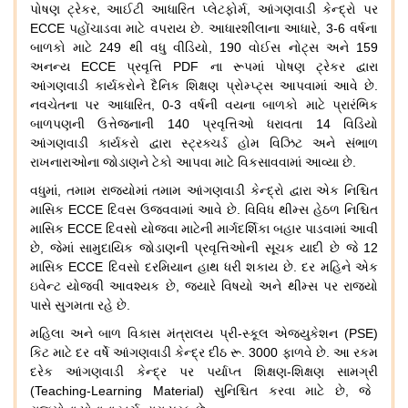
પોષણ
ટ્રેકર
,
આઈટી
આધારિત
પ્લેટફોર્મ
,
આંગણવાડી
કેન્દ્રો
પર
ECCE
પહોંચાડવા
માટે
વપરાય
છે
.
આધારશીલાના
આધારે
, 3-6
વર્ષના
બાળકો
માટે
249
થી
વધુ
વીડિયો
, 190
વોઈસ
નોટ્સ
અને
159
અનન્ય
ECCE
પ્રવૃત્તિ
PDF
ના
રૂપમાં
પોષણ
ટ્રેકર
દ્વારા
આંગણવાડી
કાર્યકરોને
દૈનિક
શિક્ષણ
પ્રોમ્પ્ટ્સ
આપવામાં
આવે
છે
.
નવચેતના
પર
આધારિત
, 0-3
વર્ષની
વયના
બાળકો
માટે
પ્રારંભિક
બાળપણની
ઉત્તેજનાની
140
પ્રવૃત્તિઓ
ધરાવતા
14
વિડિયો
આંગણવાડી
કાર્યકરો
દ્વારા
સ્ટ્રક્ચર્ડ
હોમ
વિઝિટ
અને
સંભાળ
રાખનારાઓના
જોડાણને
ટેકો
આપવા
માટે
વિકસાવવામાં
આવ્યા
છે
.
વધુમાં
,
તમામ
રાજ્યોમાં
તમામ
આંગણવાડી
કેન્દ્રો
દ્વારા
એક
નિશ્ચિત
માસિક
ECCE
દિવસ
ઉજવવામાં
આવે
છે
.
વિવિધ
થીમ્સ
હેઠળ
નિશ્ચિત
માસિક
ECCE
દિવસો
યોજવા
માટેની
માર્ગદર્શિકા
બહાર
પાડવામાં
આવી
છે
,
જેમાં
સામુદાયિક
જોડાણની
પ્રવૃત્તિઓની
સૂચક
યાદી
છે
જે
12
માસિક
ECCE
દિવસો
દરમિયાન
હાથ
ધરી
શકાય
છે
.
દર
મહિને
એક
ઇવેન્ટ
યોજવી
આવશ્યક
છે
,
જ્યારે
વિષયો
અને
થીમ્સ
પર
રાજ્યો
પાસે
સુગમતા
રહે
છે
.
મહિલા
અને
બાળ
વિકાસ
મંત્રાલય
પ્રી
-
સ્કૂલ
એજ્યુકેશન
(PSE)
કિટ
માટે
દર
વર્ષે
આંગણવાડી
કેન્દ્ર
દીઠ
રૂ
. 3000
ફાળવે
છે
.
આ
રકમ
દરેક
આંગણવાડી
કેન્દ્ર
પર
પર્યાપ્ત
શિક્ષણ
-
શિક્ષણ
સામગ્રી
(Teaching-Learning Material)
સુનિશ્ચિત
કરવા
માટે
છે
,
જે