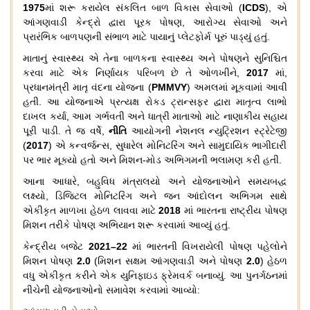
1975
માં
શરૂ
કરાયેલ
સંકલિત
બાળ
વિકાસ
સેવાઓ
(
ICDS
),
એ
આંગણવાડી
કેન્દ્રો
દ્વારા
પૂરક
પોષણ
,
આરોગ્ય
સેવાઓ
અને
પ્રારંભિક
બાળપણની
સંભાળ
માટે
પાયાનું
પ્લેટફોર્મ
પૂરું
પાડ્યું
હતું
.
માતાનું
સ્વાસ્થ્ય
એ
તેના
બાળકના
સ્વાસ્થ્ય
અને
પોષણને
સુનિશ્ચિત
કરવા
માટે
એક
નિર્ણાયક
પરિબળ
છે
તે
ઓળખીને
,
2017
માં
,
પ્રધાનમંત્રી
માતૃ
વંદના
યોજના
(
PMMVY
)
અમલમાં
મૂકવામાં
આવી
હતી
.
આ
યોજનાએ
પ્રત્યક્ષ
રોકડ
ટ્રાન્સફર
દ્વારા
માતૃત્વ
લાભો
દાખલ
કર્યા
,
આમ
ગર્ભવતી
અને
ધાત્રી
માતાઓ
માટે
નાણાકીય
સહાય
પૂરી
પાડી
.
તે
જ
વર્ષે
,
નીતિ
આયોગની
નેશનલ
ન્યુટ્રિશન
સ્ટ્રેટેજી
(
2017
)
એ
કન્વર્જન્સ
,
સુધારેલ
મોનિટરિંગ
અને
સામુદાયિક
ભાગીદારી
પર
ભાર
મૂક્યો
હતો
અને
મિશન
-
મોડ
અભિગમની
ભલામણ
કરી
હતી
.
આના
આધારે
,
બહુવિધ
મંત્રાલયો
અને
યોજનાઓને
સમયબદ્ધ
લક્ષ્યો
,
ડિજિટલ
મોનિટરિંગ
અને
જન
આંદોલન
અભિગમ
સાથે
એકીકૃત
માળખા
હેઠળ
લાવવા
માટે
2018
માં
ભારતના
રાષ્ટ્રીય
પોષણ
મિશન
તરીકે
પોષણ
અભિયાન
શરૂ
કરવામાં
આવ્યું
હતું
.
કેન્દ્રીય
બજેટ
2021–22
માં
ભારતની
વિખરાયેલી
પોષણ
પહેલોને
મિશન
પોષણ
2.0
(
મિશન
સક્ષમ
આંગણવાડી
અને
પોષણ
2.0
)
હેઠળ
વધુ
એકીકૃત
કરીને
એક
યુનિફાઇડ
ફ્રેમવર્ક
બનાવ્યું
.
આ
પુનર્ગઠનમાં
નીચેની
યોજનાઓનો
સમાવેશ
કરવામાં
આવ્યો
: