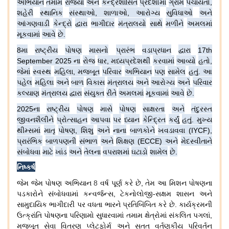
અભિયાન
તમામ
રાજ્યો
અને
કેન્દ્રશાસિત
પ્રદેશોમાં
ગ્રામ
પંચાયતો
,
શહેરી
સ્થાનિક
સંસ્થાઓ
,
શાળાઓ
,
આરોગ્ય
સુવિધાઓ
અને
આંગણવાડી
કેન્દ્રો
દ્વારા
ભાગીદાર
મંત્રાલયો
સાથે
મળીને
અમલમાં
મૂકવામાં
આવે
છે
.
8
મા
રાષ્ટ્રીય
પોષણ
માસનો
પ્રારંભ
વડાપ્રધાન
દ્વારા
17th
September 2025
ના
રોજ
ધાર
,
મધ્યપ્રદેશથી
કરવામાં
આવ્યો
હતો
,
જેમાં
સ્વસ્થ
મહિલા
,
મજબૂત
પરિવાર
અભિયાન
પણ
સામેલ
હતું
.
આ
પહેલ
મહિલા
અને
બાળ
વિકાસ
મંત્રાલય
અને
આરોગ્ય
અને
પરિવાર
કલ્યાણ
મંત્રાલય
દ્વારા
સંયુક્ત
રીતે
અમલમાં
મૂકવામાં
આવે
છે
.
2025
ના
રાષ્ટ્રીય
પોષણ
માસે
પોષણ
સાક્ષરતા
અને
તંદુરસ્ત
જીવનશૈલીને
પ્રોત્સાહન
આપવા
પર
ધ્યાન
કેન્દ્રિત
કર્યું
હતું
.
મુખ્ય
થીમ્સમાં
માતૃ
પોષણ
,
શિશુ
અને
નાના
બાળકોને
ખવડાવવા
(IYCF),
પ્રારંભિક
બાળપણની
સંભાળ
અને
શિક્ષણ
(ECCE)
અને
મેદસ્વીતાને
સંબોધવા
માટે
ખાંડ
અને
તેલના
વપરાશમાં
ઘટાડો
શામેલ
છે
.
નિષ્કર્ષ
જેમ
જેમ
પોષણ
અભિયાન
8
વર્ષ
પૂર્ણ
કરે
છે
,
તેમ
આ
મિશન
પોષણના
પડકારોને
સંબોધવામાં
કન્વર્જન્સ
,
ટેકનોલોજી
-
સક્ષમ
શાસન
અને
સામુદાયિક
ભાગીદારી
પર
વધતા
ભારને
પ્રતિબિંબિત
કરે
છે
.
કાર્યક્રમની
ઉત્ક્રાંતિ
પોષણના
પરિણામો
સુધારવામાં
તમામ
ક્ષેત્રોમાં
સંકલિત
પગલાં
,
મજબૂત
સેવા
વિતરણ
પ્લેટફોર્મ
અને
સતત
વર્તણૂકીય
પરિવર્તન