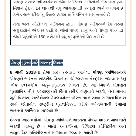
પોષણ
ટ્રેકર
એપ્લિકેશન
જેવા
ડિજિટલ
સાધનોનો
ઉપયોગ
હવે
મિશન
હેઠળ
14
લાખથી
વધુ
આંગણવાડી
કેન્દ્રો
અને
લગભગ
9
કરોડ
લાભાર્થીઓનું
રિયલ
-
ટાઇમ
મોનિટરિંગ
સક્ષમ
બનાવે
છે
.
તેના
જન
આંદોલન
અભિગમ
દ્વારા
,
પોષણ
અભિયાને
દેશભરમાં
સમુદાયોને
એકત્ર
કર્યા
છે
,
જેમાં
પોષણ
માહ
અને
પોષણ
પખવાડા
જેવી
પહેલોએ
150
કરોડથી
વધુ
પ્રવૃત્તિઓ
પેદા
કરી
છે
.
પોષણ
સુરક્ષા
માટે
ભારતનું
મિશન
8
માર્ચ
, 2018
ના
રોજ
શરૂ
કરવામાં
આવેલ
,
પોષણ
અભિયાન
એ
પોષણને
ભારતના
રાષ્ટ્રીય
વિકાસના
એજન્ડાના
કેન્દ્રમાં
રાખવા
માટેનું
એક
ફ્લેગશિપ
,
બહુ
-
મંત્રાલય
મિશન
છે
.
આ
મિશને
પોષણને
પ્રાથમિક
રીતે
કલ્યાણકારી
ચિંતા
તરીકે
ગણવાને
બદલે
,
તેને
માનવ
મૂડી
વિકાસ
,
સસ્ટેનેબલ
ડેવલપમેન્ટ
ગોલ્સ
અને
લાંબા
ગાળાના
વિકાસ
સાથે
જોડાયેલ
રાષ્ટ્રીય
પ્રાથમિકતા
તરીકે
ઓળખવાની
દિશામાં
ભારતનો
અભિગમ
બદલ્યો
છે
.
છેલ્લા
આઠ
વર્ષોમાં
,
પોષણ
અભિયાને
ભારતના
પોષણ
શાસન
માળખાને
બદલી
નાખ્યું
છે
-
જેમાં
કન્વર્જન્સ
,
ડિજિટલ
મોનિટરિંગ
અને
સામુદાયિક
ગતિશીલતાને
માળખામાં
જડવામાં
આવી
છે
.