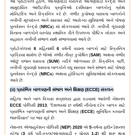
આ
પ્રોટોકોલ
હેઠળ
,
આંગણવાડી
કાર્યકરો
આંગણવાડી
કેન્દ્રો
અને
સામુદાયિક
આઉટરીચ
પ્રવૃત્તિઓ
દરમિયાન
બાળકોનું
ગ્રોથ
મોનિટરિંગ
અને
સ્ક્રિનિંગ
કરે
છે
.
ગંભીર
કુપોષણ
ધરાવતા
બાળકોને
તબીબી
મૂલ્યાંકન
અને
સારવાર
માટે
આરોગ્ય
સુવિધાઓ
અને
પોષણ
પુનર્વસન
કેન્દ્રો
(
NRCs
)
માં
મોકલવામાં
આવે
છે
.
તબીબી
ગૂંચવણો
વિનાના
બાળકોને
ઘરબેઠા
સ્થાનિક
રીતે
ઉપલબ્ધ
પૌષ્ટિક
ખોરાક
અને
સહાયક
તબીબી
સંભાળ
સાથે
સંભાળવામાં
આવે
છે
.
પ્રોટોકોલમાં
6
મહિનાથી
6
વર્ષની
વયના
બાળકો
માટે
સ્ક્રિનિંગ
પ્રક્રિયા
શામેલ
છે
જેઓ
ગંભીર
તીવ્ર
કુપોષિત
(
SAM
)
અથવા
ગંભીર
ઓછું
વજન
ધરાવતા
(
SUW
)
તરીકે
ઓળખાય
છે
.
સ્ક્રિનિંગ
પછી
,
તબીબી
ગૂંચવણો
ધરાવતા
બાળકોને
વધુ
સારવાર
અને
સંભાળ
માટે
પોષણ
પુનર્વસન
કેન્દ્રો
(
NRCs
)
અથવા
હોસ્પિટલ
સુવિધાઓમાં
મોકલવામાં
આવે
છે
.
(ii)
પ્રારંભિક
બાળપણની
સંભાળ
અને
શિક્ષણ
(ECCE)
સંકલન
મહિલા
અને
બાળ
વિકાસ
મંત્રાલય
દ્વારા
ઘડવામાં
આવેલી
નેશનલ
ECCE
પોલિસી
2013
, "
દેશભરમાં
છ
વર્ષથી
નીચેના
દરેક
બાળક
માટે
પ્રારંભિક
બાળપણની
સંભાળ
અને
શિક્ષણ
(
ECCE
)
સુનિશ્ચિત
કરવાની
જરૂરિયાત
"
પર
ભાર
મૂકે
છે
.
નેશનલ
એજ્યુકેશન
પોલિસી
(
NEP
)
2020
એ
5
-
વર્ષના
ફાઉન્ડેશનલ
સ્ટેજ
(
3
વર્ષ
પ્રી
-
સ્કૂલ
/
આંગણવાડી
+
ધોરણ
1-2
)
થી
શરૂ
થતા