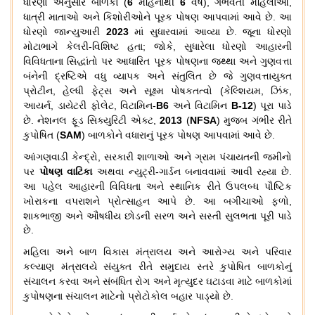
ધોરણો
અનુસાર
બાળકો
(
6
મહિનાથી
6
વર્ષ
),
ગર્ભવતી
મહિલાઓ
,
ધાત્રી
માતાઓ
અને
કિશોરીઓને
પૂરક
પોષણ
આપવામાં
આવે
છે
.
આ
ધોરણો
જાન્યુઆરી
2023
માં
સુધારવામાં
આવ્યા
છે
.
જૂના
ધોરણો
મોટાભાગે
કેલરી
-
વિશિષ્ટ
હતા
;
જોકે
,
સુધારેલા
ધોરણો
આહારની
વિવિધતાના
સિદ્ધાંતો
પર
આધારિત
પૂરક
પોષણના
જથ્થા
અને
ગુણવત્તા
બંનેની
દ્રષ્ટિએ
વધુ
વ્યાપક
અને
સંતુલિત
છે
જે
ગુણવત્તાયુક્ત
પ્રોટીન
,
હેલ્ધી
ફેટ્સ
અને
સૂક્ષ્મ
પોષકતત્વો
(
કેલ્શિયમ
,
ઝિંક
,
આયર્ન
,
ડાયેટરી
ફોલેટ
,
વિટામિન
-
B6
અને
વિટામિન
B-12
)
પૂરા
પાડે
છે
.
નેશનલ
ફૂડ
સિક્યુરિટી
એક્ટ
,
2013
(
NFSA
)
મુજબ
ગંભીર
રીતે
કુપોષિત
(
SAM
)
બાળકોને
વધારાનું
પૂરક
પોષણ
આપવામાં
આવે
છે
.
આંગણવાડી
કેન્દ્રો
,
સરકારી
શાળાઓ
અને
ગ્રામ
પંચાયતની
જમીનો
પર
પોષણ
વાટિકા
અથવા
ન્યુટ્રી
-
ગાર્ડન
બનાવવામાં
આવી
રહ્યા
છે
.
આ
પહેલ
આહારની
વિવિધતા
અને
સ્થાનિક
રીતે
ઉપલબ્ધ
પૌષ્ટિક
ખોરાકના
વપરાશને
પ્રોત્સાહન
આપે
છે
.
આ
બગીચાઓ
ફળો
,
શાકભાજી
અને
ઔષધીય
છોડની
સરળ
અને
સસ્તી
સુલભતા
પૂરી
પાડે
છે
.
મહિલા
અને
બાળ
વિકાસ
મંત્રાલય
અને
આરોગ્ય
અને
પરિવાર
કલ્યાણ
મંત્રાલયે
સંયુક્ત
રીતે
સમુદાય
સ્તરે
કુપોષિત
બાળકોનું
સંચાલન
કરવા
અને
સંબંધિત
રોગ
અને
મૃત્યુદર
ઘટાડવા
માટે
બાળકોમાં
કુપોષણના
સંચાલન
માટેનો
પ્રોટોકોલ
બહાર
પાડ્યો
છે
.