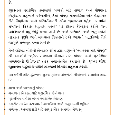
છે
.
જીવનના
પ્રારંભિક
તબક્કામાં
બાળકો
માટે
સંભાળ
અને
પોષણના
નિર્ણાયક
મહત્વને
ઓળખીને
, 8
મો
પોષણ
પખવાડિયા
એક
વૈજ્ઞાનિક
રીતે
નિર્ણાયક
અને
પરિવર્તનકારી
થીમ
“
જીવનના
પહેલા
6
વર્ષમાં
મગજનો
વિકાસ
મહત્તમ
કરવો
”
પર
ધ્યાન
કેન્દ્રિત
કરીને
જન
આંદોલનને
વધુ
ઊંડું
કરવા
માંગે
છે
અને
પરિવારો
અને
સમુદાયોમાં
તંદુરસ્ત
વૃદ્ધિ
અને
મગજના
વિકાસને
ટેકો
આપતી
પદ્ધતિઓ
વિશે
જાગૃતિ
મજબૂત
કરવા
માંગે
છે
.
તેનો
ઉદ્દેશ્ય
નીચેની
સેન્ટ્રલ
થીમ
દ્વારા
વર્ણનને
"
સ્વાસ્થ્ય
માટે
પોષણ
"
થી
બદલીને
"
શ્રેષ્ઠ
મગજના
વિકાસ
માટે
પોષણ
અને
પ્રારંભિક
બાળપણની
ઉત્તેજના
"
તરફ
સ્થાનાંતરિત
કરવાનો
છે
:
મુખ્ય
થીમ
:
જીવનના
પહેલા
છ
વર્ષમાં
મગજનો
વિકાસ
મહત્તમ
કરવો
.
આ
વર્ષની
થીમ
હેઠળના
મુખ્ય
ફોકસ
ક્ષેત્રોમાં
નીચેનાનો
સમાવેશ
થાય
છે
:
માતા
અને
બાળકનું
પોષણ
મગજના
વિકાસ
માટે
પ્રારંભિક
ઉત્તેજના
પ્રારંભિક
વર્ષોમાં
રમત
-
આધારિત
શિક્ષણ
સ્ક્રીન
ટાઈમ
ઘટાડવામાં
માતાપિતા
અને
સમુદાયની
ભૂમિકા
મજબૂત
આંગણવાડી
માટે
સામુદાયિક
સમર્થન
મેળવવું