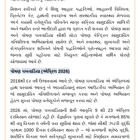
મિશન
સ્વીકારે
છે
કે
શિશુ
આહાર
પદ્ધતિઓ
,
આહારની
વિવિધતા
,
પ્રિનેટલ
કેર
,
હાથની
સ્વચ્છતા
અને
સંસ્થાકીય
સ્વાસ્થ્ય
મેળવવા
અંગે
કાયમી
વર્તણૂકીય
પરિવર્તન
માત્ર
સક્રિય
સામુદાયિક
માલિકી
અને
જમીન
સ્તરે
ભાગીદારી
દ્વારા
જ
પ્રાપ્ત
કરી
શકાય
છે
.
પોષણ
માસ
અને
પોષણ
પખવાડિયા
સૌથી
મોટા
પોષણ
કેન્દ્રિત
સામુદાયિક
ગતિશીલતા
અભિયાનોમાં
સામેલ
છે
,
અને
સ્વાસ્થ્ય
,
સુખાકારી
અને
રોગપ્રતિકારક
શક્તિને
પોષતી
પદ્ધતિઓને
પ્રોત્સાહન
આપવા
માટે
જનતા
સુધી
પહોંચવા
માટે
નિયુક્ત
મહિનાઓમાં
વાર્ષિક
ધોરણે
યોજવામાં
આવે
છે
.
પોષણ
પખવાડિયા
(
એપ્રિલ
2026)
2018
થી
દર
વર્ષે
ઉજવવામાં
આવે
છે
,
પોષણ
પખવાડિયા
એ
એપ્રિલમાં
હાથ
ધરવામાં
આવતું
બે
અઠવાડિયાનું
સઘન
આઉટરીચ
અભિયાન
છે
જે
સામુદાયિક
ગતિશીલતાને
મજબૂત
કરવા
અને
પોષણ
અભિયાન
હેઠળ
મુખ્ય
પોષણ
વર્તણૂકોને
મજબૂત
કરવા
માટે
છે
.
2026
માં
,
પોષણ
પખવાડિયાની
8
મી
આવૃત્તિ
9
થી
23
એપ્રિલ
દરમિયાન
યોજાઈ
રહી
છે
.
વૈજ્ઞાનિક
પુરાવા
સૂચવે
છે
કે
મગજનો
85%
થી
વધુ
વિકાસ
6
વર્ષની
વય
સુધીમાં
થાય
છે
,
જેમાં
સૌથી
ઝડપી
વૃદ્ધિ
પ્રથમ
1000
દિવસ
દરમિયાન
થાય
છે
–
જે
મગજની
શ્રેષ્ઠ
વૃદ્ધિ
,
શારીરિક
વિકાસ
અને
સર્વગ્રાહી
સુખાકારી
માટે
નિર્ણાયક
સમયગાળો