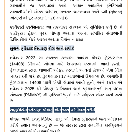
લાભાર્થીને
જ
આપવામાં
આવે
.
આધાર
આધારિત
ટ્રેકિંગથી
લાભાર્થીઓની
યોગ્ય
ઓળખ
,
ગળતર
અટકાવવા
અને
ડમી
(ghost)
એન્ટ્રીઓ
દૂર
કરવામાં
મદદ
મળી
છે
.
કાર્યકારી
કાર્યક્ષમતા
:
આ
તકનીકી
સંકલન
એ
સુનિશ્ચિત
કર્યું
છે
કે
કાર્યક્રમ
હેઠળ
પૂરક
પોષણ
અથવા
અન્ય
સંબંધિત
સેવાઓની
ડિલિવરીમાં
કોઈ
અછત
અથવા
વિલંબ
ન
થાય
.
સુલભ
ફરિયાદ
નિવારણ
સેલ
અને
સપોર્ટ
નવેમ્બર
2022
માં
કાર્યરત
કરવામાં
આવેલ
પોષણ
હેલ્પલાઇન
(14408)
ચિંતાઓ
નોંધવા
માટે
ઉપલબ્ધ
કરવામાં
આવી
હતી
.
હેલ્પલાઇન
દ્વારા
,
લાભાર્થી
ઓફર
કરવામાં
આવતી
સેવાઓ
વિશે
ચિંતા
વ્યક્ત
કરી
શકે
છે
.
હેલ્પલાઇન
17
ભાષાઓમાં
ઉપલબ્ધ
છે
.
અગાઉની
હેલ્પલાઇન
14408
પાછી
ખેંચી
લેવામાં
આવી
હતી
,
અને
1515
એ
નવેમ્બર
2025
થી
પોષણ
અભિયાન
અને
પ્રધાનમંત્રી
માતૃ
વંદના
યોજના
(PMMVY)
ની
ફરિયાદો
/
પ્રશ્નો
માટે
સક્રિય
નંબર
બની
ગયો
છે
.
સામુદાયિક
જોડાણ
:
પોષણ
એક
જન
આંદોલન
તરીકે
પોષણ
અભિયાનનું
વિશિષ્ટ
પાત્ર
એ
પોષણ
સુધારણાને
જન
આંદોલન
તરીકે
સ્થાન
આપવાનું
છે
—
જે
સરકાર
દ્વારા
સંચાલિત
કાર્યક્રમને
બદલે
સાચું
લોકોનું
આંદોલન
છે
.