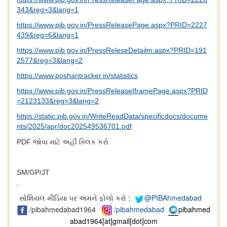
343&reg=3&lang=1
https://www.pib.gov.in/PressReleasePage.aspx?PRID=2227
439&reg=6&lang=1
https://www.pib.gov.in/PressReleseDetailm.aspx?PRID=191
2577&reg=3&lang=2
https://www.poshantracker.in/statistics
https://www.pib.gov.in/PressReleaseIframePage.aspx?PRID
=2123133&reg=3&lang=2
https://static.pib.gov.in/WriteReadData/specificdocs/docume
nts/2025/apr/doc202549536701.pdf
PDF
જોવા
માટે
અહીં
ક્લિક
કરો
SM/GP/JT
`
સોશિયલ મીડિયા પર અમને ફોલો કરો :
@PIBAhmedabad
/pibahmedabad1964
/pibahmedabad
pibahmed
abad1964[at]gmail[dot]com