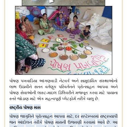
પોષણ
પખવાડિયા
આંગણવાડી
નેટવર્ક
અને
સામુદાયિક
સંસ્થાઓનો
લાભ
ઉઠાવીને
સતત
વર્તણૂક
પરિવર્તનને
પ્રોત્સાહન
આપવા
અને
પોષણ
સેવાઓની
લાસ્ટ
-
માઇલ
ડિલિવરીને
મજબૂત
કરવા
માટે
પાયાના
સ્તરે
જોડાણ
માટે
એક
મહત્વપૂર્ણ
પ્લેટફોર્મ
તરીકે
ચાલુ
છે
.
રાષ્ટ્રીય
પોષણ
માસ
પોષણ
જાગૃતિને
પ્રોત્સાહન
આપવા
માટે
,
દર
સપ્ટેમ્બરમાં
રાષ્ટ્રવ્યાપી
જન
આંદોલન
તરીકે
પોષણ
માસની
ઉજવણી
કરવામાં
આવે
છે
.
આ