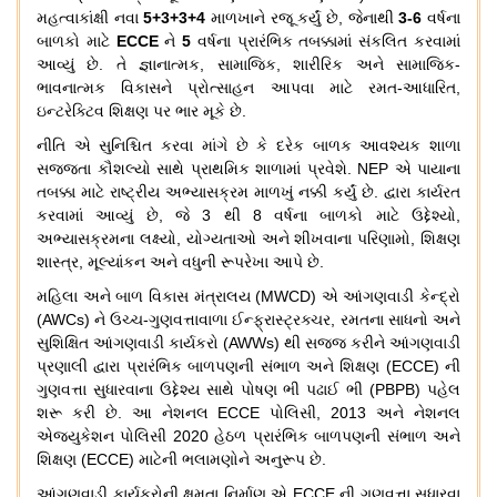
મહત્વાકાંક્ષી
નવા
5+3+3+4
માળખાને
રજૂ
કર્યું
છે
,
જેનાથી
3-6
વર્ષના
બાળકો
માટે
ECCE
ને
5
વર્ષના
પ્રારંભિક
તબક્કામાં
સંકલિત
કરવામાં
આવ્યું
છે
.
તે
જ્ઞાનાત્મક
,
સામાજિક
,
શારીરિક
અને
સામાજિક
-
ભાવનાત્મક
વિકાસને
પ્રોત્સાહન
આપવા
માટે
રમત
-
આધારિત
,
ઇન્ટરેક્ટિવ
શિક્ષણ
પર
ભાર
મૂકે
છે
.
નીતિ
એ
સુનિશ્ચિત
કરવા
માંગે
છે
કે
દરેક
બાળક
આવશ્યક
શાળા
સજ્જતા
કૌશલ્યો
સાથે
પ્રાથમિક
શાળામાં
પ્રવેશે
. NEP
એ
પાયાના
તબક્કા
માટે
રાષ્ટ્રીય
અભ્યાસક્રમ
માળખું
નક્કી
કર્યું
છે
.
દ્વારા
કાર્યરત
કરવામાં
આવ્યું
છે
,
જે
3
થી
8
વર્ષના
બાળકો
માટે
ઉદ્દેશ્યો
,
અભ્યાસક્રમના
લક્ષ્યો
,
યોગ્યતાઓ
અને
શીખવાના
પરિણામો
,
શિક્ષણ
શાસ્ત્ર
,
મૂલ્યાંકન
અને
વધુની
રૂપરેખા
આપે
છે
.
મહિલા
અને
બાળ
વિકાસ
મંત્રાલય
(MWCD)
એ
આંગણવાડી
કેન્દ્રો
(AWCs)
ને
ઉચ્ચ
-
ગુણવત્તાવાળા
ઈન્ફ્રાસ્ટ્રક્ચર
,
રમતના
સાધનો
અને
સુશિક્ષિત
આંગણવાડી
કાર્યકરો
(AWWs)
થી
સજ્જ
કરીને
આંગણવાડી
પ્રણાલી
દ્વારા
પ્રારંભિક
બાળપણની
સંભાળ
અને
શિક્ષણ
(ECCE)
ની
ગુણવત્તા
સુધારવાના
ઉદ્દેશ્ય
સાથે
પોષણ
ભી
પઢાઈ
ભી
(PBPB)
પહેલ
શરૂ
કરી
છે
.
આ
નેશનલ
ECCE
પોલિસી
, 2013
અને
નેશનલ
એજ્યુકેશન
પોલિસી
2020
હેઠળ
પ્રારંભિક
બાળપણની
સંભાળ
અને
શિક્ષણ
(ECCE)
માટેની
ભલામણોને
અનુરૂપ
છે
.
આંગણવાડી
કાર્યકરોની
ક્ષમતા
નિર્માણ
એ
ECCE
ની
ગુણવત્તા
સુધારવા