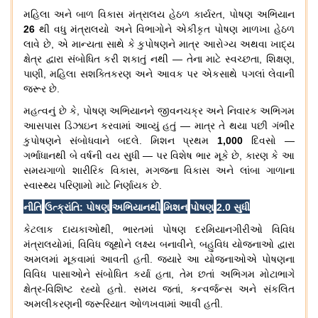
મહિલા
અને
બાળ
વિકાસ
મંત્રાલય
હેઠળ
કાર્યરત
,
પોષણ
અભિયાન
26
થી
વધુ
મંત્રાલયો
અને
વિભાગોને
એકીકૃત
પોષણ
માળખા
હેઠળ
લાવે
છે
,
એ
માન્યતા
સાથે
કે
કુપોષણને
માત્ર
આરોગ્ય
અથવા
ખાદ્ય
ક્ષેત્ર
દ્વારા
સંબોધિત
કરી
શકાતું
નથી
—
તેના
માટે
સ્વચ્છતા
,
શિક્ષણ
,
પાણી
,
મહિલા
સશક્તિકરણ
અને
આવક
પર
એકસાથે
પગલાં
લેવાની
જરૂર
છે
.
મહત્વનું
છે
કે
,
પોષણ
અભિયાનને
જીવનચક્ર
અને
નિવારક
અભિગમ
આસપાસ
ડિઝાઇન
કરવામાં
આવ્યું
હતું
—
માત્ર
તે
થયા
પછી
ગંભીર
કુપોષણને
સંબોધવાને
બદલે
.
મિશન
પ્રથમ
1,000
દિવસો
—
ગર્ભાધાનથી
બે
વર્ષની
વય
સુધી
—
પર
વિશેષ
ભાર
મૂકે
છે
,
કારણ
કે
આ
સમયગાળો
શારીરિક
વિકાસ
,
મગજના
વિકાસ
અને
લાંબા
ગાળાના
સ્વાસ્થ્ય
પરિણામો
માટે
નિર્ણાયક
છે
.
નીતિ
ઉત્ક્રાંતિ
:
પોષણ
અભિયાનથી
મિશન
પોષણ
2.0
સુધી
કેટલાક
દાયકાઓથી
,
ભારતમાં
પોષણ
દરમિયાનગીરીઓ
વિવિધ
મંત્રાલયોમાં
,
વિવિધ
જૂથોને
લક્ષ્ય
બનાવીને
,
બહુવિધ
યોજનાઓ
દ્વારા
અમલમાં
મૂકવામાં
આવતી
હતી
.
જ્યારે
આ
યોજનાઓએ
પોષણના
વિવિધ
પાસાઓને
સંબોધિત
કર્યા
હતા
,
તેમ
છતાં
અભિગમ
મોટાભાગે
ક્ષેત્ર
-
વિશિષ્ટ
રહ્યો
હતો
.
સમય
જતાં
,
કન્વર્જન્સ
અને
સંકલિત
અમલીકરણની
જરૂરિયાત
ઓળખવામાં
આવી
હતી
.