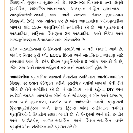
શિક્ષણની
ગુણવત્તા
સુધારવાનો
છે
. NCF-FS
વિકાસના
5+1
ક્ષેત્રો
(
શારીરિક
,
સામાજિક
-
ભાવનાત્મક
,
અંકજ્ઞાન
સહિત
જ્ઞાનાત્મક
,
સાંસ્કૃતિક
/
સૌંદર્યલક્ષી
,
ભાષા
અને
સાક્ષરતા
,
તેમજ
હકારાત્મક
શિક્ષણની
ટેવો
)
વ્યાખ્યાયિત
કરે
છે
જેને
આધારશીલા
આંગણવાડીના
બાળકો
માટે
130+
પ્રવૃત્તિઓમાં
રૂપાંતરિત
કરે
છે
,
જે
પ્રારંભના
4
અઠવાડિયા
,
સક્રિય
શિક્ષણના
36
અઠવાડિયા
અને
રિકેપ
અને
મજબૂતીકરણના
8
અઠવાડિયામાં
ગોઠવાયેલ
છે
.
દરેક
અઠવાડિયામાં
6
દિવસની
પ્રવૃત્તિઓ
આવરી
લેવામાં
આવે
છે
,
જેમાં
શનિવાર
ફ્રી
પ્લે
,
ECCE
દિવસ
અને
માતાપિતાના
જોડાણ
માટે
રાખવામાં
આવે
છે
.
દરેક
દિવસ
પ્રવૃત્તિઓના
3
બ્લોક
આવરી
લે
છે
,
જેમાં
લંચ
અને
નાસ્તા
સહિત
4
કલાકનો
સમયગાળો
હોય
છે
.
આધારશીલા
પ્રાથમિક
શાળાની
તૈયારીમાં
રમતિયાળ
આનંદ
-
આધારિત
શિક્ષણ
પર
ધ્યાન
કેન્દ્રિત
કરીને
પ્રારંભિક
વર્ષોમાં
બાળકો
કેવી
રીતે
શીખે
છે
તેને
સંબોધિત
કરે
છે
.
તે
વાર્તાલાપ
,
વાર્તા
કહેવા
,
DIY
અને
સ્વદેશી
રમકડાં
,
બાળકોના
ગીતો
અને
જોડકણાં
,
સંગીત
અને
ચળવળ
,
કળા
અને
હસ્તકલા
,
ઇન્ડોર
અને
આઉટડોર
રમતો
,
પ્રકૃતિની
ક્રિયાપ્રતિક્રિયા
અને
ફિલ્ડ
ટ્રિપ્સ
જેવી
રમતિયાળ
વર્ગખંડ
પ્રવૃત્તિઓનો
ઉપયોગ
સક્ષમ
બનાવે
છે
.
તે
કેન્દ્રમાં
અને
ઘરે
,
ઇન્ડોર
અને
આઉટડોર
,
બાળક
-
સંચાલિત
અને
શિક્ષક
-
સંચાલિત
વગેરે
પ્રવૃત્તિઓના
સંયોજન
માટે
પ્રદાન
કરે
છે
.