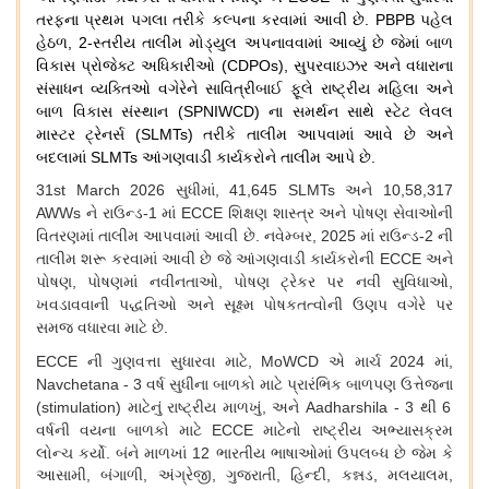
તરફના
પ્રથમ
પગલા
તરીકે
કલ્પના
કરવામાં
આવી
છે
. PBPB
પહેલ
હેઠળ
, 2-
સ્તરીય
તાલીમ
મોડ્યુલ
અપનાવવામાં
આવ્યું
છે
જેમાં
બાળ
વિકાસ
પ્રોજેક્ટ
અધિકારીઓ
(CDPOs),
સુપરવાઇઝર
અને
વધારાના
સંસાધન
વ્યક્તિઓ
વગેરેને
સાવિત્રીબાઈ
ફૂલે
રાષ્ટ્રીય
મહિલા
અને
બાળ
વિકાસ
સંસ્થાન
(SPNIWCD)
ના
સમર્થન
સાથે
સ્ટેટ
લેવલ
માસ્ટર
ટ્રેનર્સ
(SLMTs)
તરીકે
તાલીમ
આપવામાં
આવે
છે
અને
બદલામાં
SLMTs
આંગણવાડી
કાર્યકરોને
તાલીમ
આપે
છે
.
31st March 2026
સુધીમાં
, 41,645 SLMTs
અને
10,58,317
AWWs
ને
રાઉન્ડ
-1
માં
ECCE
શિક્ષણ
શાસ્ત્ર
અને
પોષણ
સેવાઓની
વિતરણમાં
તાલીમ
આપવામાં
આવી
છે
.
નવેમ્બર
, 2025
માં
રાઉન્ડ
-2
ની
તાલીમ
શરૂ
કરવામાં
આવી
છે
જે
આંગણવાડી
કાર્યકરોની
ECCE
અને
પોષણ
,
પોષણમાં
નવીનતાઓ
,
પોષણ
ટ્રેકર
પર
નવી
સુવિધાઓ
,
ખવડાવવાની
પદ્ધતિઓ
અને
સૂક્ષ્મ
પોષકતત્વોની
ઉણપ
વગેરે
પર
સમજ
વધારવા
માટે
છે
.
ECCE
ની
ગુણવત્તા
સુધારવા
માટે
, MoWCD
એ
માર્ચ
2024
માં
,
Navchetana - 3
વર્ષ
સુધીના
બાળકો
માટે
પ્રારંભિક
બાળપણ
ઉત્તેજના
(stimulation)
માટેનું
રાષ્ટ્રીય
માળખું
,
અને
Aadharshila - 3
થી
6
વર્ષની
વયના
બાળકો
માટે
ECCE
માટેનો
રાષ્ટ્રીય
અભ્યાસક્રમ
લોન્ચ
કર્યો
.
બંને
માળખાં
12
ભારતીય
ભાષાઓમાં
ઉપલબ્ધ
છે
જેમ
કે
આસામી
,
બંગાળી
,
અંગ્રેજી
,
ગુજરાતી
,
હિન્દી
,
કન્નડ
,
મલયાલમ
,