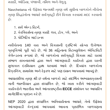
મરાઠી
,
ઓડિયા
,
પંજાબી
,
તમિલ
અને
તેલુગુ
.
Navchetana
નો
ઉદ્દેશ્ય
જન્મથી
ત્રણ
વર્ષ
સુધીના
બાળકોને
નીચેના
ત્રણ
સિદ્ધાંતોના
આધારે
સર્વગ્રાહી
રીતે
વિકાસ
કરવામાં
મદદ
કરવાનો
છે
:
સર્વ
એન્ડ
રિટર્ન
,
કેરગિવર્સના
ત્રણ
કાર્યો
:
લવ
,
ટોક
,
પ્લે
,
અને
પોઝિટિવ
ગાઈડન્સ
નવીચેતના
140
વય
અને
વિકાસની
દ્રષ્ટિએ
યોગ્ય
ઉત્તેજક
પ્રવૃત્તિઓ
પૂરી
પાડે
છે
,
જે
36
મહિનાના
સ્ટિમ્યુલેશન
એક્ટિવિટી
કેલેન્ડરના
રૂપમાં
છે
,
જે
બાળકોના
સર્વગ્રાહી
વિકાસ
માટે
ઘરમાં
સંભાળ
રાખનારાઓ
દ્વારા
અને
આંગણવાડી
કાર્યકરો
દ્વારા
ઘરની
મુલાકાત
દરમિયાન
હાથ
ધરવામાં
આવે
છે
.
દિવ્યાંગ
બાળકોના
સ્ક્રિનિંગ
,
સમાવેશ
અને
રેફરલ
માટે
પણ
ધ્યાન
આપવામાં
આવ્યું
છે
.
આધારશીલા
ત્રણ
થી
છ
વર્ષના
બાળકો
માટે
સંદર્ભિત
અભ્યાસક્રમની
તાતી
જરૂરિયાત
દ્વારા
સંચાલિત
છે
,
જે
ખાસ
કરીને
આંગણવાડી
કાર્યકરોને
ભારતીય
અને
આંતરરાષ્ટ્રીય
ECCE
સંશોધન
પર
આધારિત
માર્ગદર્શિકા
પ્રદાન
કરે
છે
.
NEP 2020
દ્વારા
સંચાલિત
અનિવાર્યતાના
આધારે
,
તેનો
ઉદ્દેશ્ય
આંગણવાડી
કેન્દ્રમાં
આપવામાં
આવતા
પ્રારંભિક
બાળપણના