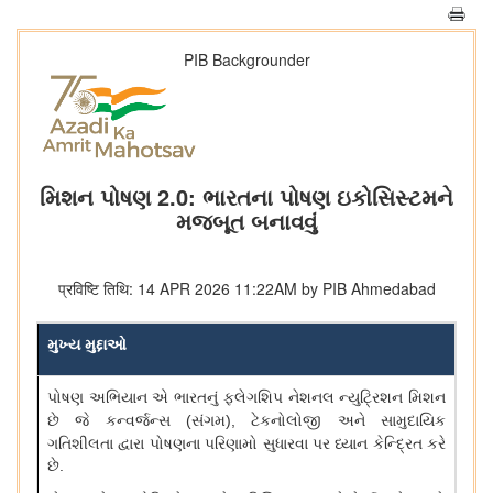
PIB Backgrounder
મિશન પોષણ 2.0: ભારતના પોષણ ઇકોસિસ્ટમને
મજબૂત બનાવવું
प्रविष्टि तिथि: 14 APR 2026 11:22AM by PIB Ahmedabad
મુખ્ય
મુદ્દાઓ
પોષણ
અભિયાન
એ
ભારતનું
ફ્લેગશિપ
નેશનલ
ન્યુટ્રિશન
મિશન
છે
જે
કન્વર્જન્સ
(
સંગમ
),
ટેકનોલોજી
અને
સામુદાયિક
ગતિશીલતા
દ્વારા
પોષણના
પરિણામો
સુધારવા
પર
ધ્યાન
કેન્દ્રિત
કરે
છે
.