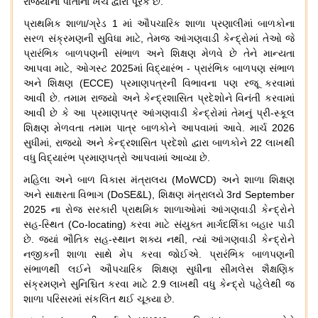
રાજ્યોના
પોતાના
ખર્ચ
દ્વારા
પૂરક
છે
.
પ્રાથમિક
શાળા
/
ગ્રેડ
1
માં
ઔપચારિક
શાળા
પ્રણાલીમાં
બાળકોના
સરળ
સંક્રમણની
સુવિધા
માટે
,
તેમજ
આંગણવાડી
કેન્દ્રોમાં
તેઓ
જે
પ્રારંભિક
બાળપણની
સંભાળ
અને
શિક્ષણ
મેળવે
છે
તેને
માન્યતા
આપવા
માટે
,
ઓગસ્ટ
2025
માં
વિદ્યારંભ
-
પ્રારંભિક
બાળપણ
સંભાળ
અને
શિક્ષણ
(ECCE)
પ્રમાણપત્રની
વિભાવના
પણ
રજૂ
કરવામાં
આવી
છે
.
તમામ
રાજ્યો
અને
કેન્દ્રશાસિત
પ્રદેશોને
વિનંતી
કરવામાં
આવી
છે
કે
આ
પ્રમાણપત્ર
આંગણવાડી
કેન્દ્રોમાં
તેમનું
પ્રી
-
સ્કૂલ
શિક્ષણ
મેળવતા
તમામ
પાત્ર
બાળકોને
આપવામાં
આવે
.
માર્ચ
2026
સુધીમાં
,
રાજ્યો
અને
કેન્દ્રશાસિત
પ્રદેશો
દ્વારા
બાળકોને
22
લાખથી
વધુ
વિદ્યારંભ
પ્રમાણપત્રો
આપવામાં
આવ્યા
છે
.
મહિલા
અને
બાળ
વિકાસ
મંત્રાલય
(MoWCD)
અને
શાળા
શિક્ષણ
અને
સાક્ષરતા
વિભાગ
(DoSE&L),
શિક્ષણ
મંત્રાલયે
3rd September
2025
ના
રોજ
સરકારી
પ્રાથમિક
શાળાઓમાં
આંગણવાડી
કેન્દ્રોને
સહ
-
સ્થિત
(Co-locating)
કરવા
માટે
સંયુક્ત
માર્ગદર્શિકા
બહાર
પાડી
છે
.
જ્યાં
ભૌતિક
સહ
-
સ્થાન
શક્ય
નથી
,
ત્યાં
આંગણવાડી
કેન્દ્રોને
નજીકની
શાળા
સાથે
મેપ
કરવા
જોઈએ
.
પ્રારંભિક
બાળપણની
સંભાળથી
લઈને
ઔપચારિક
શિક્ષણ
સુધીના
સીમલેસ
શૈક્ષણિક
સંક્રમણને
સુનિશ્ચિત
કરવા
માટે
2.9
લાખથી
વધુ
કેન્દ્રો
પહેલેથી
જ
શાળા
પરિસરમાં
સંકલિત
થઈ
ચૂક્યા
છે
.