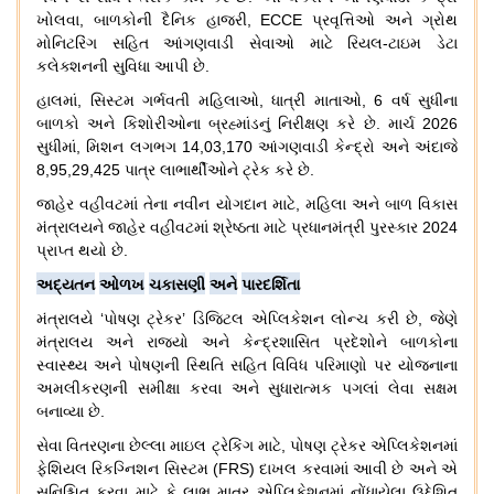
ખોલવા
,
બાળકોની
દૈનિક
હાજરી
, ECCE
પ્રવૃત્તિઓ
અને
ગ્રોથ
મોનિટરિંગ
સહિત
આંગણવાડી
સેવાઓ
માટે
રિયલ
-
ટાઇમ
ડેટા
કલેક્શનની
સુવિધા
આપી
છે
.
હાલમાં
,
સિસ્ટમ
ગર્ભવતી
મહિલાઓ
,
ધાત્રી
માતાઓ
, 6
વર્ષ
સુધીના
બાળકો
અને
કિશોરીઓના
બ્રહ્માંડનું
નિરીક્ષણ
કરે
છે
.
માર્ચ
2026
સુધીમાં
,
મિશન
લગભગ
14,03,170
આંગણવાડી
કેન્દ્રો
અને
અંદાજે
8,95,29,425
પાત્ર
લાભાર્થીઓને
ટ્રેક
કરે
છે
.
જાહેર
વહીવટમાં
તેના
નવીન
યોગદાન
માટે
,
મહિલા
અને
બાળ
વિકાસ
મંત્રાલયને
જાહેર
વહીવટમાં
શ્રેષ્ઠતા
માટે
પ્રધાનમંત્રી
પુરસ્કાર
2024
પ્રાપ્ત
થયો
છે
.
અદ્યતન
ઓળખ
ચકાસણી
અને
પારદર્શિતા
મંત્રાલયે
‘
પોષણ
ટ્રેકર
’
ડિજિટલ
એપ્લિકેશન
લોન્ચ
કરી
છે
,
જેણે
મંત્રાલય
અને
રાજ્યો
અને
કેન્દ્રશાસિત
પ્રદેશોને
બાળકોના
સ્વાસ્થ્ય
અને
પોષણની
સ્થિતિ
સહિત
વિવિધ
પરિમાણો
પર
યોજનાના
અમલીકરણની
સમીક્ષા
કરવા
અને
સુધારાત્મક
પગલાં
લેવા
સક્ષમ
બનાવ્યા
છે
.
સેવા
વિતરણના
છેલ્લા
માઇલ
ટ્રેકિંગ
માટે
,
પોષણ
ટ્રેકર
એપ્લિકેશનમાં
ફેશિયલ
રિકગ્નિશન
સિસ્ટમ
(FRS)
દાખલ
કરવામાં
આવી
છે
અને
એ
સુનિશ્ચિત
કરવા
માટે
કે
લાભ
માત્ર
એપ્લિકેશનમાં
નોંધાયેલા
ઉદ્દેશિત