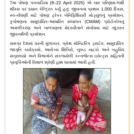
7
મા
પોષણ
પખવાડિયા
(8–22 April 2025)
એ
ચાર
પરિણામ
-
લક્ષી
થીમ્સ
પર
ધ્યાન
કેન્દ્રિત
કર્યું
હતું
:
જીવનના
પ્રથમ
1,000
દિવસ
,
સ્વ
-
નોંધણી
માટે
પોષણ
ટ્રેકર
બેનિફિશિયરી
મોડ્યુલનું
પ્રમોશન
,
કુપોષણના
સામુદાયિક
-
આધારિત
સંચાલન
(CMAM)
પ્રોટોકોલનું
અમલીકરણ
અને
બાળપણના
મેદસ્વીતાને
સંબોધવા
માટે
તંદુરસ્ત
જીવનશૈલી
પ્રમોશન
.
સમગ્ર
દેશમાં
ઘરની
મુલાકાત
,
ગ્રોથ
મોનિટરિંગ
ડ્રાઈવ
,
સામુદાયિક
જાગૃતિ
કાર્યક્રમો
,
આરોગ્ય
શિબિરો
,
નુક્કડ
નાટકો
અને
બહુવિધ
મંત્રાલયો
અને
વિભાગોને
સંકળાયેલી
કન્વર્જન્સ
ઇવેન્ટ્સ
સહિતની
પ્રવૃત્તિઓની
વિશાળ
શ્રેણી
હાથ
ધરવામાં
આવી
હતી
.