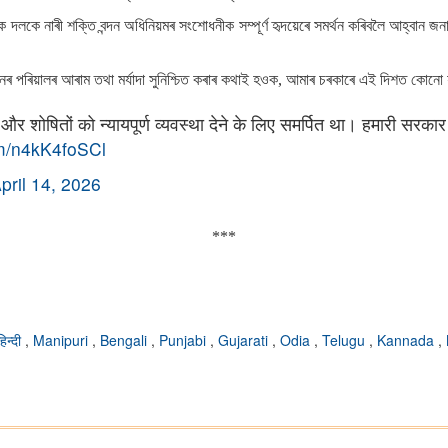
ক দলকে নাৰী শক্তি বন্দন অধিনিয়মৰ সংশোধনীক সম্পূৰ্ণ হৃদয়েৰে সমৰ্থন কৰিবলৈ আহ্
ৱানৰ পৰিয়ালৰ আৰাম তথা মৰ্যাদা সুনিশ্চিত কৰাৰ কথাই হওক, আমাৰ চৰকাৰে এই দিশত কোনো
ं और शोषितों को न्यायपूर्ण व्यवस्था देने के लिए समर्पित था। हमारी 
om/n4kK4foSCl
pril 14, 2026
***
हिन्दी
,
Manipuri
,
Bengali
,
Punjabi
,
Gujarati
,
Odia
,
Telugu
,
Kannada
,