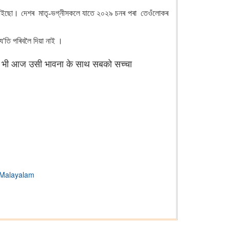
বান জনাইছো। দেশৰ মাতৃ-ভগ্নীসকলে যাতে ২০২৯ চনৰ পৰা তেওঁলোকৰ
 য'তি পৰিবলৈ দিয়া নাই ।
सरकार भी आज उसी भावना के साथ सबको सच्चा
Malayalam