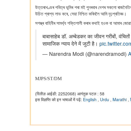
উত্তৰাখণ্ডৰ পবিত্ৰ ভূমিৰ পৰা মই পুনৰবাৰ দেশৰ সকলো ৰাজনৈতি
উচিত প্ৰাপ্য লাভ কৰে, সেয়া নিশ্চিত কৰিবলৈ আমি দৃঢ়প্ৰতিজ্ঞ।
সশস্ত্ৰ বাহিনীৰ সামৰ্থ্য শক্তিশালী কৰাৰ কথাই হওক বা আমাৰ জো
बाबासाहेब डॉ. अम्बेडकर का जीवन गरीबों, वंचितो
सामाजिक न्याय देने में जुटी है।
pic.twitter.c
— Narendra Modi (@narendramodi)
A
MJPS/ST/DM
(रिलीज़ आईडी: 2252068)
आगंतुक पटल : 58
इस विज्ञप्ति को इन भाषाओं में पढ़ें:
English
,
Urdu
,
Marathi
,