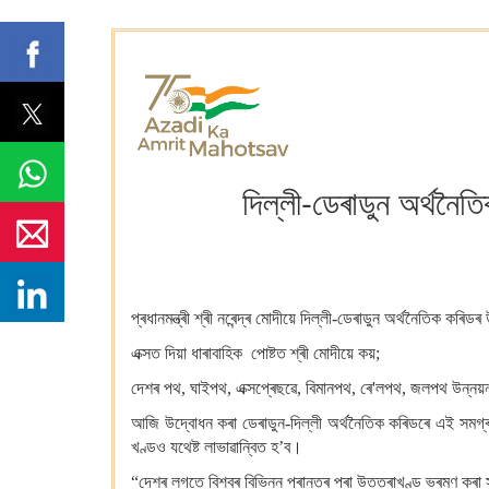
দিল্লী-ডেৰাডুন অৰ্থনৈত
প্ৰধানমন্ত্ৰী শ্ৰী নৰেন্দ্ৰ মোদীয়ে দিল্লী-ডেৰাডুন অৰ্থনৈতিক ক
এক্সত দিয়া ধাৰাবাহিক পোষ্টত শ্ৰী মোদীয়ে কয়;
দেশৰ পথ, ঘাইপথ, এক্সপ্ৰেছৱে, বিমানপথ, ৰে'লপথ, জলপথ উন্নয
আজি উদ্বোধন কৰা ডেৰাডুন-দিল্লী অৰ্থনৈতিক কৰিডৰে এই সমগ্ৰ অ
খণ্ডও যথেষ্ট লাভাৱান্বিত হ’ব।
“দেশৰ লগতে বিশ্বৰ বিভিন্ন প্ৰান্তৰ পৰা উত্তৰাখণ্ড ভ্ৰমণ কৰা 