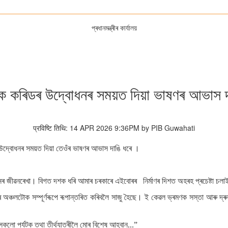
প্ৰধানমন্ত্ৰীৰ কাৰ্যালয়
িক কৰিডৰ উদ্বোধনৰ সময়ত দিয়া ভাষণৰ আভাস দাঙি
प्रविष्टि तिथि: 14 APR 2026 9:36PM by PIB Guwahati
ৰিডৰ উদ্বোধনৰ সময়ত দিয়া তেওঁৰ ভাষণৰ আভাস দাঙি ধৰে ।
়নৰ জীৱনৰেখা। বিগত দশক ধৰি আমাৰ চৰকাৰে এইবোৰৰ নিৰ্মাণৰ দিশত অহৰহ প্ৰচেষ্টা চ
ঞ্চলটোক সম্পূৰ্ণৰূপে ৰূপান্তৰিত কৰিবলৈ সাজু হৈছে। ই কেৱল ভ্ৰমণক সস্তা আৰু দ্ৰুত 
সকলো পৰ্যটক তথা তীৰ্থযাত্ৰীলৈ মোৰ বিশেষ আহ্বান...”