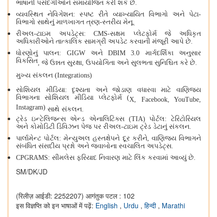
ભાષાની પસંદગીઓને સમાયોજિત કરી શકે છે.
વ્યવસ્થિત નેવિગેશન:
સ્પષ્ટ રીતે વ્યાખ્યાયિત વિભાગો અને પેટા-
વિભાગો સાથેનું માળખાગત ત્રણ-સ્તરીય મેનૂ.
રીઅલ-ટાઇમ અપડેટ્સ:
CMS-
સક્ષમ પ્લેટફોર્મ જે અધિકૃત
અધિકારીઓને તાત્કાલિક સામગ્રી અપડેટ કરવાની મંજૂરી આપે છે.
ધોરણોનું પાલન:
GIGW
અને
DBIM 3.0
માર્ગદર્શિકા અનુસાર
વિકસિત
,
જે ઉન્નત સુરક્ષા
,
ઉપયોગિતા અને સુલભતા સુનિશ્ચિત કરે છે.
મુખ્ય સંકલન (
Integrations)
સોશિયલ મીડિયા:
દૃશ્યતા અને જોડાણ વધારવા માટે વાણિજ્ય
વિભાગના સોશિયલ મીડિયા પ્લેટફોર્મ (
X, Facebook, YouTube,
Instagram)
સાથે સંકલન.
ટ્રેડ ઇન્ટેલિજન્સ એન્ડ એનાલિટિક્સ (
TIA)
પોર્ટલ:
ટેરિટોરિયલ
અને કોમોડિટી ડિવિઝન પેજ પર રીઅલ-ટાઇમ ટ્રેડ ડેટાનું સંકલન.
પાર્લામેન્ટ પોર્ટલ:
મેન્યુઅલ હસ્તક્ષેપને દૂર કરીને
,
વાણિજ્ય વિભાગને
સંબંધિત સંસદીય પ્રશ્નો અને જવાબોના સ્વચાલિત અપડેટ્સ.
CPGRAMS:
સીમલેસ ફરિયાદ નિવારણ માટે લિંક કરવામાં આવ્યું છે.
SM/DK/JD
(रिलीज़ आईडी: 2252207)
आगंतुक पटल : 102
इस विज्ञप्ति को इन भाषाओं में पढ़ें:
English
,
Urdu
,
हिन्दी
,
Marathi