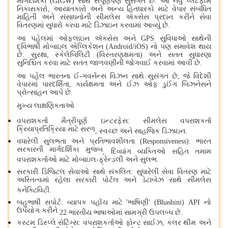
માર્ગદર્શિકા (
GIGW)
સાથે સંપૂર્ણપણે સુસંગત છે. આ નવું પ્લેટફોર્મ
નિકાસકારો
,
આયાતકારો અને અન્ય હિતધારકો માટે વેપાર સંબંધિત
માહિતી અને સંસાધનોની સીમલેસ ઍક્સેસ પ્રદાન કરીને સેવા
વિતરણમાં સુધારો કરવા માટે ડિઝાઇન કરવામાં આવ્યું છે.
આ પહેલમાં ઓફલાઇન ઍક્સેસ અને
GPS
સુવિધાઓ સાથેની
દ્વિભાષી મોબાઇલ એપ્લિકેશન (
Android/iOS)
નો પણ સમાવેશ થાય
છે. સુરક્ષા
,
સ્કેલેબિલિટી (વિસ્તરણક્ષમતા) અને સતત સુધારણા
સુનિશ્ચિત કરવા માટે સતત જાળવણીની જોગવાઈ કરવામાં આવી છે.
આ પહેલ ભારતના ઈ-ગવર્નન્સ વિઝન સાથે સુસંગત છે
,
જે વિદેશી
વેપારમાં પારદર્શિતા
,
કાર્યક્ષમતા અને ઈઝ ઓફ ડુઈંગ બિઝનેસને
પ્રોત્સાહન આપે છે.
મુખ્ય લાક્ષણિકતાઓ
વપરાશકર્તા મૈત્રીપૂર્ણ ઇન્ટરફેસ:
સીમલેસ વપરાશકર્તા
ક્રિયાપ્રતિક્રિયા માટે સરળ
,
સ્વચ્છ અને સાહજિક ડિઝાઇન.
વધારેલી સુલભતા અને પ્રતિભાવશીલતા (
Responsiveness):
ભારત
સરકારની માર્ગદર્શિકા મુજબ
,
દિવ્યાંગ વ્યક્તિઓ સહિત તમામ
વપરાશકર્તાઓ માટે મોબાઇલ-ફ્રેન્ડલી અને સુલભ.
સરકારી ડિજિટલ સેવાઓ સાથે સંકલિત:
સુધારેલી સેવા વિતરણ માટે
અસ્તિત્વમાં રહેલા સરકારી પોર્ટલ અને ડેટાબેઝ સાથે સીમલેસ
કનેક્ટિવિટી.
બહુભાષી સપોર્ટ:
વ્યાપક પહોંચ માટે
'
ભાષિણી
' (Bhashini) API
નો
ઉપયોગ કરીને
22
ભારતીય ભાષાઓમાં સામગ્રી ઉપલબ્ધ છે.
કસ્ટમ ડિસ્પ્લે સેટિંગ્સ:
વપરાશકર્તાઓ ફોન્ટ સાઈઝ
,
કલર થીમ અને