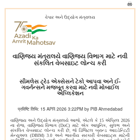
વેપાર અને ઉદ્યોગ મંત્રાલય
વાણિજ્ય મંત્રાલયે વાણિજ્ય વિભાગ માટે નવી
સંકલિત વેબસાઇટ લોન્ચ કરી
સીમલેસ ટ્રેડ એક્સેસને ટેકો આપવા અને ઈ-
ગવર્નન્સને મજબૂત કરવા માટે નવી મોબાઈલ
એપ્લિકેશન
प्रविष्टि तिथि: 15 APR 2026 3:22PM by PIB Ahmedabad
વાણિજ્ય અને ઉદ્યોગ મંત્રાલયે આજે
,
એટલે કે
15
એપ્રિલ
2026
ના રોજ
,
વાણિજ્ય વિભાગ (
DoC)
માટે એક આધુનિક
,
સુલભ અને
સંકલિત વેબસાઇટ લોન્ચ કરી છે
,
જે ડિજિટલ બ્રાન્ડ આઇડેન્ટિટી
મેન્યુઅલ (
DBIM) 3.0
અને ભારતીય સરકારી વેબસાઇટ્સ માટેની