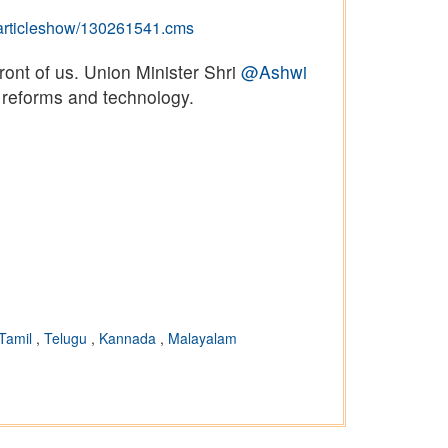
es/articleshow/130261541.cms
ront of us. Union Minister Shri
@Ashwi
 reforms and technology.
Tamil
,
Telugu
,
Kannada
,
Malayalam