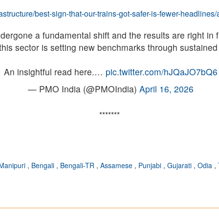
frastructure/best-sign-that-our-trains-got-safer-is-fewer-headlin
rgone a fundamental shift and the results are right in f
this sector is setting new benchmarks through sustained
An insightful read here.…
pic.twitter.com/hJQaJO7bQ6
— PMO India (@PMOIndia)
April 16, 2026
*******
Manipuri
,
Bengali
,
Bengali-TR
,
Assamese
,
Punjabi
,
Gujarati
,
Odia
,