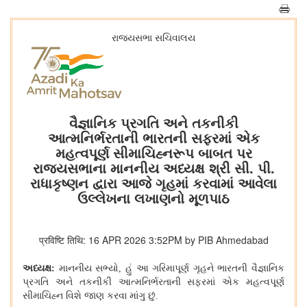
રાજ્યસભા સચિવાલય
વૈજ્ઞાનિક પ્રગતિ અને તકનીકી
આત્મનિર્ભરતાની ભારતની સફરમાં એક
મહત્વપૂર્ણ સીમાચિહ્નરૂપ બાબત પર
રાજ્યસભાના માનનીય અધ્યક્ષ શ્રી સી. પી.
રાધાકૃષ્ણન દ્વારા આજે ગૃહમાં કરવામાં આવેલા
ઉલ્લેખના લખાણનો મૂળપાઠ
प्रविष्टि तिथि: 16 APR 2026 3:52PM by PIB Ahmedabad
અધ્યક્ષ:
માનનીય સભ્યો
,
હું આ ગરિમાપૂર્ણ ગૃહને ભારતની વૈજ્ઞાનિક
પ્રગતિ અને તકનીકી આત્મનિર્ભરતાની સફરમાં એક મહત્વપૂર્ણ
સીમાચિહ્ન વિશે જાણ કરવા માંગુ છું.