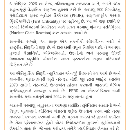
6
એપ્રિલ
2026
ના રોજ
,
તમિલનાડુના કલ્પક્કમ ખાતે
,
ભારતે એક
મહત્વપૂર્ણ વૈજ્ઞાનિક સફળતા હાંસલ કરી છે. આપણું
500-
મેગાવોટનું
પ્રોટોટાઇપ ફાસ્ટ બ્રીડર રિએક્ટર (
PFBR),
સફળતાપૂર્વક પ્રથમ
ક્રિટિકાલિટી (
First Criticality)
પર પહોંચ્યું છે. આ એ ક્ષણ દર્શાવે છે
જ્યારે રિએક્ટરમાં નિયંત્રિત અને સતત પરમાણુ શૃંખલા પ્રતિક્રિયા
(
Nuclear Chain Reaction)
શરૂ કરવામાં આવી છે.
માનનીય સભ્યો
,
આ માત્ર એક તકનીકી સીમાચિહ્ન નથી. તે
રાષ્ટ્રીય સિદ્ધિની ક્ષણ છે. બે દાયકાથી વધુના નિર્માણ પછી
,
તે આપણા
હજારો વૈજ્ઞાનિકો
,
એન્જિનિયરો
,
ઉદ્યોગો અને પરમાણુ ઊર્જા
વિભાગના બહુવિધ એકમોના સતત પ્રયત્નોના સફળ પરિપાકને
ચિહ્નિત કરે છે.
આ ઐતિહાસિક સિદ્ધિ ન્યુક્લિયર એનર્જી મિશનને વેગ આપે છે અને
માનનીય પ્રધાનમંત્રી શ્રી નરેન્દ્ર મોદી જી દ્વારા જાહેર કરાયેલ
2070
સુધીમાં નેટ-ઝીરો ઉત્સર્જન હાંસલ કરવાની ભારતની વૈશ્વિક
પ્રતિબદ્ધતાને મજબૂત બનાવે છે.
PFBR
ના કોર-લોડિંગના સાક્ષી
માનનીય પ્રધાનમંત્રી માર્ચ
2024
માં પણ બન્યા હતા.
ભારતની પરમાણુ વ્યૂહરચના આપણા મર્યાદિત યુરેનિયમ સંસાધનો અને
વિપુલ પ્રમાણમાં થોરિયમ ભંડારનો શ્રેષ્ઠ ઉપયોગ કરવા માટે ત્રણ
તબક્કામાં કલ્પના કરવામાં આવી છે. પ્રથમ તબક્કો જે હાલમાં કાર્યરત
છે તેમાં પ્રેસરાઇઝ્ડ હેવી વોટર રિએક્ટર્સમાં કુદરતી યુરેનિયમનો
ઉપયોગ થાય છે
,
જે બાય-પ્રોડક્ટ તરીકે પ્લુટોનિયમ ઉત્પન્ન કરે છે.