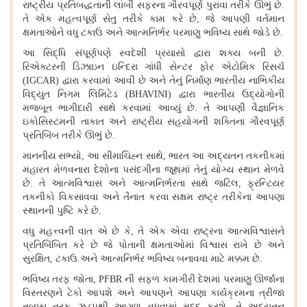
રાષ્ટ્રીય પ્રતિબદ્ધતાની લાંબી સફરના ગૌરવપૂર્ણ પુરાવા તરીકે ઊભું છે.
તે એક મહત્વપૂર્ણ સેતુ તરીકે કામ કરે છે
,
જે આપણી વર્તમાન
ક્ષમતાઓને વધુ ટકાઉ અને આત્મનિર્ભર પરમાણુ ભવિષ્ય સાથે જોડે છે.
આ સિદ્ધિ સંપૂર્ણપણે સ્વદેશી પ્રયાસો દ્વારા શક્ય બની છે.
રિએક્ટરની ડિઝાઇન ઇન્દિરા ગાંધી સેન્ટર ફોર એટોમિક રિસર્ચ
(
IGCAR)
દ્વારા કરવામાં આવી છે અને તેનું નિર્માણ ભારતીય નાભિકીય
વિદ્યુત નિગમ લિમિટેડ (
BHAVINI)
દ્વારા ભારતીય ઉદ્યોગોની
મજબૂત ભાગીદારી સાથે કરવામાં આવ્યું છે. તે આપણી વૈજ્ઞાનિક
ઇકોસિસ્ટમની તાકાત અને રાષ્ટ્રીય સહયોગની શક્તિના ગૌરવપૂર્ણ
પ્રતિબિંબ તરીકે ઊભું છે.
માનનીય સભ્યો
,
આ સીમાચિહ્ન સાથે
,
ભારત આ અદ્યતન તકનીકમાં
મહારત મેળવનારા દેશોના પસંદગીના જૂથમાં તેનું યોગ્ય સ્થાન મેળવે
છે. તે આત્મવિશ્વાસ અને આત્મનિર્ભરતા સાથે જટિલ
,
ફ્રન્ટિયર
તકનીકો વિકસાવવા અને તૈનાત કરવા સક્ષમ રાષ્ટ્ર તરીકેના આપણા
સ્થાનની પુષ્ટિ કરે છે.
વધુ મહત્ત્વની વાત એ છે કે
,
તે એક એવા રાષ્ટ્રના આત્મવિશ્વાસને
પ્રતિબિંબિત કરે છે જે પોતાની ક્ષમતાઓમાં વિશ્વાસ રાખે છે અને
સુરક્ષિત
,
ટકાઉ અને આત્મનિર્ભર ભવિષ્ય બનાવવા માટે મક્કમ છે.
ભવિષ્ય તરફ જોતા
, PFBR
ની સફળ કામગીરી દેશમાં પરમાણુ ઊર્જાના
વિસ્તરણને ટેકો આપશે અને આપણને આપણા કાર્યક્રમના ત્રીજા
તબક્કા તરફ ઝડપથી આગળ વધવામાં મદદ કરશે. તે અદ્યતન