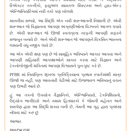
રિએક્ટર તકનીકો
,
ફ્યુઅલ સાયકલ સિસ્ટમ્સ અને હાઇ-એન્ડ
એન્જિનિયરિંગમાં નવી તકો પણ ખોલશે.
માનનીય સભ્યો
,
આ સિદ્ધિ એક નવી શરૂઆતની નિશાની છે.
એવી
શરૂઆત જે વિજ્ઞાનના આપણા અગ્રણીઓના વિઝનને આગળ ધપાવે
છે.
એવી શરૂઆત જે ઊર્જા સ્વતંત્રતા તરફની આપણી સફરને
મજબૂત બનાવે છે.
અને એવી શરૂઆત જે આપણને વિકસિત ભારતના
લક્ષ્યની વધુ નજીક લાવે છે.
આ એક એવી ક્ષણ પણ છે જે સામૂહિક ભવિષ્યને આકાર આપવા અને
આપણી સહિયારી આકાંક્ષાઓને સાકાર કરવા માટે વિજ્ઞાન અને
ટેકનોલોજીની શક્તિમાં આપણા વિશ્વાસને પુનઃપુષ્ટ કરે છે.
PFBR
માં નિયંત્રિત શૃંખલા પ્રતિક્રિયાના પ્રથમ સ્પાર્કમાંથી માત્ર
ઊર્જા જ નહીં
,
પણ આવનારી પેઢીઓ માટે ઉજ્જવળ ભવિષ્યનું વચન
પણ ઉભરી આવે છે.
હું આ તકનો ઉપયોગ વૈજ્ઞાનિકો
,
એન્જિનિયરો
,
ટેકનિશિયનો
,
ઉદ્યોગ ભાગીદારો અને તમામ હિતધારકો કે જેમની મહેનત અને
સમર્પણ દ્વારા આ સિદ્ધિ શક્ય બની છે
,
તેમની આ ગૃહ દ્વારા પ્રશંસા
નોંધવા માટે કરું છું.
આભાર.
SM/DK/GP