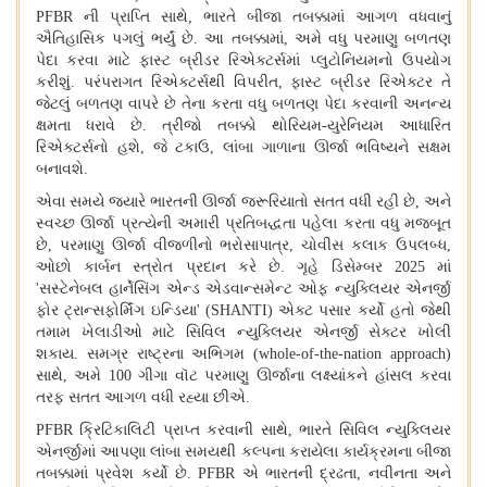
PFBR
ની પ્રાપ્તિ સાથે
,
ભારતે બીજા તબક્કામાં આગળ વધવાનું
ઐતિહાસિક પગલું ભર્યું છે. આ તબક્કામાં
,
અમે વધુ પરમાણુ બળતણ
પેદા કરવા માટે ફાસ્ટ બ્રીડર રિએક્ટર્સમાં પ્લુટોનિયમનો ઉપયોગ
કરીશું. પરંપરાગત રિએક્ટર્સથી વિપરીત
,
ફાસ્ટ બ્રીડર રિએક્ટર તે
જેટલું બળતણ વાપરે છે તેના કરતા વધુ બળતણ પેદા કરવાની અનન્ય
ક્ષમતા ધરાવે છે. ત્રીજો તબક્કો થોરિયમ-યુરેનિયમ આધારિત
રિએક્ટર્સનો હશે
,
જે ટકાઉ
,
લાંબા ગાળાના ઊર્જા ભવિષ્યને સક્ષમ
બનાવશે.
એવા સમયે જ્યારે ભારતની ઊર્જા જરૂરિયાતો સતત વધી રહી છે
,
અને
સ્વચ્છ ઊર્જા પ્રત્યેની અમારી પ્રતિબદ્ધતા પહેલા કરતા વધુ મજબૂત
છે
,
પરમાણુ ઊર્જા વીજળીનો ભરોસાપાત્ર
,
ચોવીસ કલાક ઉપલબ્ધ
,
ઓછો કાર્બન સ્ત્રોત પ્રદાન કરે છે. ગૃહે ડિસેમ્બર
2025
માં
'
સસ્ટેનેબલ હાર્નેસિંગ એન્ડ એડવાન્સમેન્ટ ઓફ ન્યુક્લિયર એનર્જી
ફોર ટ્રાન્સફોર્મિંગ ઇન્ડિયા
' (SHANTI)
એક્ટ પસાર કર્યો હતો જેથી
તમામ ખેલાડીઓ માટે સિવિલ ન્યુક્લિયર એનર્જી સેક્ટર ખોલી
શકાય. સમગ્ર રાષ્ટ્રના અભિગમ (
whole-of-the-nation approach)
સાથે
,
અમે
100
ગીગા વૉટ પરમાણુ ઊર્જાના લક્ષ્યાંકને હાંસલ કરવા
તરફ સતત આગળ વધી રહ્યા છીએ.
PFBR
ક્રિટિકાલિટી પ્રાપ્ત કરવાની સાથે
,
ભારતે સિવિલ ન્યુક્લિયર
એનર્જીમાં આપણા લાંબા સમયથી કલ્પના કરાયેલા કાર્યક્રમના બીજા
તબક્કામાં પ્રવેશ કર્યો છે.
PFBR
એ ભારતની દ્રઢતા
,
નવીનતા અને