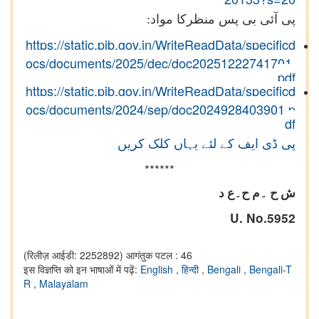
پی آئی بی پس منظرکا مواد:
https://static.pib.gov.in/WriteReadData/specificd
ocs/documents/2025/dec/doc20251222741701.
pdf
https://static.pib.gov.in/WriteReadData/specificd
ocs/documents/2024/sep/doc2024928403901.p
df
پی ڈی ایف کے لئے یہاں کلک کریں
******
ش ح ۔م ح۔ع د
U. No.
5952
(रिलीज़ आईडी: 2252892)
आगंतुक पटल : 46
इस विज्ञप्ति को इन भाषाओं में पढ़ें:
English
,
हिन्दी
,
Bengali
,
Bengali-T
R
,
Malayalam