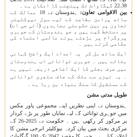
22.38 گیگاواٹ تک پہنچنے کا امکان ہے ۔
بین الاقوامی تعاون:
ہندوستان نے 18 ممالک کے
ساتھ پرامن مقاصد کے لیے سول نیوکلیئر
تعاون پر بین حکومتی معاہدوں (آئی جی اے)
پر دستخط کیے ہیں ، جو ہندوستان کے جوہری
پروگرام پر بڑھتے ہوئے عالمی اعتماد کی
عکاسی کرتے ہیں ۔
ایک ساتھ مل کر یہ اعداد ایک واضح کہانی
بتاتے ہیں ۔ جوہری توانائی اب ہندوستان
میں صرف بجلی کا ایک اضافی ذریعہ نہیں ہے
۔ یہ تیزی سے ملک کے صاف ستھری توانائی
کے مستقبل کا سنگ بنیاد بن رہا ہے ۔
طویل مدتی مشن
ہندوستان نے اپنی نظریں اپنے مجموعی پاور مکس
میں جوہری توانائی کے لیے نمایاں طور پر بڑے کردار
پر مرکوز کر رکھی ہیں ۔ حکومت نے 2025-26 کے
مرکزی بجٹ میں بیان کردہ نیوکلیئر انرجی مشن کا
اعلان کیا ہے ۔ جس کا مقصد 2047 تک 100 گیگاواٹ