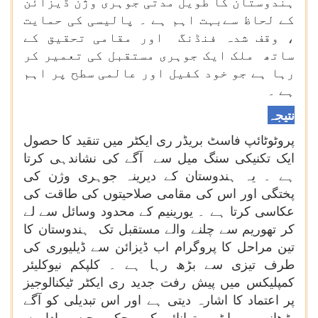
ہندوستان کا طویل مدتی جوہری وژن ڈیزائن
کے لحاظ سےبہت اہم ہے ۔ پالیسی کی حمایت
، وقف شدہ فنڈنگ اور مقامی تحقیق کے
ساتھ ملک ایک جوہری مستقبل کی تعمیر کر
رہا ہے جو خود کفیل اور عالمی سطح پر اہم
ہے ۔
نتیجہ
پروٹوٹائپ فاسٹ بریڈر ری ایکٹر میں تنقید کا حصول
ایک تکنیکی سنگ میل سے آگے کی نشاندہی کرتا
ہے ۔ یہ ہندوستان کے دیرینہ جوہری وژن کی
پختگی اور اس کی مقامی صلاحیتوں کی طاقت کی
عکاسی کرتا ہے ۔ یورینیم کے محدود وسائل سے لے
کر تھوریم سے چلنے والے مستقبل تک ہندوستان کا
تین مراحل کا پروگرام اب ڈیزائن سے ڈیلیوری کی
طرف تیزی سے بڑھ رہا ہے ۔ کلپکم نیوکلیئر
کمپلیکس میں پیش رفت جدید ری ایکٹر ٹیکنالوجیز
پر اعتماد کا اشارہ دیتی ہے اور اس تبدیلی کو آگے