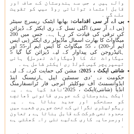
والے ہیں ، جس سے ہندوستان کے صاف اور
قابل اعتماد توانائی روڈ میپ کو تقویت
ملے گی ۔
بی اے آر سی اقدامات:
بھابھا ایٹمک ریسرچ سینٹر
(بی اے آر سی) اگلی نسل کے ری ایکٹر کے ڈیزائن
کی ترقی کی قیادت کر رہا ہے۔ جس میں 200
میگاواٹ کا بھارت اسمال ماڈیولر ری ایکٹر (بی ایس
ایم آر-200) ، 55 میگاواٹ کا ایس ایم آر-55 اور
ہائیڈروجن کی پیداوار کے لیے ڈیزائن کیا گیا 5
میگاواٹ تک کا (میگاواٹ تھرمل) ہائی
ٹیمپریچر گیس کولڈ ری ایکٹر شامل ہے ۔
شانتی ایکٹ ، 2025:
مشن کی حمایت کرنے کے لیے
حکومت نے ’دی سسٹین ایبل ہارنیسنگ اینڈ
ایڈوانسمنٹ آف نیوکلیئر انرجی فار ٹرانسفارمنگ
انڈیا (شانتی)ایکٹ ، 2025‘نافذ کیا ہے ۔ یہ
ایکٹ ہندوستان کے جوہری قانونی ڈھانچے
کو مستحکم اور جدید بناتا ہے ۔ یہ
ریگولیٹری نگرانی کے تحت جوہری شعبے میں
محدود نجی شرکت کے قابل بناتا ہے ، تعاون
اورسرمایہ کاری کےلیے نئی راہ کھلتی ہے
۔