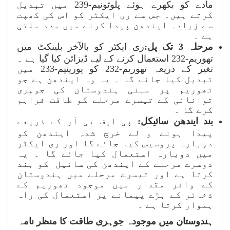
مادے کو بکھرے ہوئے پلوٹونیم-239 میں تبدیل
کرتے ہیں۔ جس سے ری ایکٹر کو اس کی کھپت
سے زیادہ ایندھن پیدا کرنے میں مدد ملتی
ہے ۔
مرحلہ 3 تک پل:
ری ایکٹر کو بالآخر بلینکٹ میں
تھوریم-232 استعمال کرنے کے لیے ڈیزائن کیا گیا ہے ۔
تغیر کے ذریعہ تھوریم-232 کو یورینیم-233 میں
تبدیل کیا جائے گا ۔ یہ وہ ایندھن ہے جو
تھوریم پر مبنی ہندوستان کی جوہری
توانائی کے تیسرے مرحلے کو طاقت فراہم
کرے گا ۔
بند ایندھن سائیکل:
پی ایف بی آر کے ذریعے
پیدا ہونے والے خرچ شدہ ایندھن کو
دوبارہ پروسیس کیا جائے گا اور ری ایکٹر
میں دوبارہ استعمال کیا جائے گا ۔ یہ
دوسرے مرحلے کے ایندھن کی سائیل کو بند
کرتا ہے اور تیسرے مرحلے میں ہندوستان
کے وافر مقدار میں موجود تھوریم کے
ذخائر کے بڑے پیمانے پر استعمال کی راہ
ہموار کرتا ہے ۔
ہندوستان میں موجودہ جوہری طاقت کا منظر نامہ