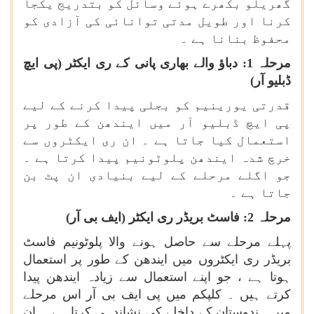
گھریلو بکھرے ہوئے وسائل کو بتدریج یکجا
کرنا اور طویل مدتی توانائی کی آزادی کو
محفوظ بنانا ہے ۔
مرحلہ 1: دباؤ والے بھاری پانی کے ری ایکٹر (پی ایچ
ڈبلیو آر)
قدرتی یورینیم کو بجلی پیدا کرنے کے لیے
پی ایچ ڈبلیو آر میں ایندھن کے طور پر
استعمال کیا جاتا ہے ۔ ان ری ایکٹروں سے
خرچ شدہ ایندھن پلوٹونیم پیدا کرتا ہے ۔
جو اگلے مرحلے کے لیے بنیادی ان پٹ بن
جاتا ہے ۔
مرحلہ 2: فاسٹ بریڈر ری ایکٹر (ایف بی آر)
پہلے مرحلے سے حاصل ہونے والا پلوٹونیم فاسٹ
بریڈر ری ایکٹروں میں ایندھن کے طور پر استعمال
ہوتا ہے ، جو اپنے استعمال سے زیادہ ایندھن پیدا
کرتے ہیں ۔ کلپکم میں پی ایف بی آر اس مرحلے
میں ہندوستان کے داخلے کی نشاندہی کرتا ہے ۔ ان