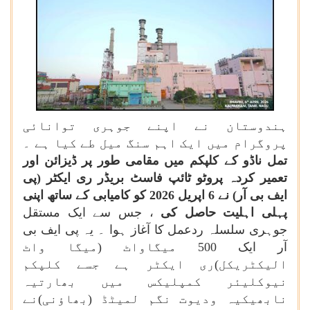
ہندوستان نے اپنے جوہری توانائی
پروگرام میں ایک اہم سنگ میل طے کیا ہے ۔
تمل ناڈو کے کلپکم میں مقامی طور پر ڈیزائن اور
تعمیر کردہ پروٹو ٹائپ فاسٹ بریڈر ری ایکٹر (پی
ایف بی آر) نے 6 اپریل 2026 کو کامیابی کے ساتھ اپنی
پہلی اہلیت حاصل کی
، جس سے ایک مستقل
جوہری سلسلہ ردعمل کا آغاز ہوا ۔ یہ پی ایف بی
آر ایک 500 میگاواٹ (میگا واٹ
الیکٹریکل)ری ایکٹر ہے جسے کلپکم
نیوکلیئر کمپلیکس میں بھارتیہ
نابھیکیہ ودیوت نگم لمیٹڈ (بھاؤنی)نے