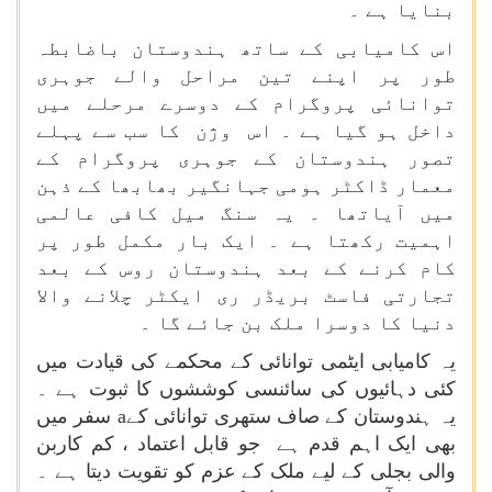
بنایا ہے ۔
اس کامیابی کے ساتھ ہندوستان باضابطہ
طور پر اپنے تین مراحل والے جوہری
توانائی پروگرام کے دوسرے مرحلے میں
داخل ہو گیا ہے ۔ اس وژن کا سب سے پہلے
تصور ہندوستان کے جوہری پروگرام کے
معمار ڈاکٹر ہومی جہانگیر بھابھا کے ذہن
میں آیاتھا ۔ یہ سنگ میل کافی عالمی
اہمیت رکھتا ہے ۔ ایک بار مکمل طور پر
کام کرنے کے بعد ہندوستان روس کے بعد
تجارتی فاسٹ بریڈر ری ایکٹر چلانے والا
دنیا کا دوسرا ملک بن جائے گا ۔
یہ کامیابی ایٹمی توانائی کے محکمے کی قیادت میں
کئی دہائیوں کی سائنسی کوششوں کا ثبوت ہے ۔
یہ ہندوستان کے صاف ستھری توانائی کےa سفر میں
بھی ایک اہم قدم ہے جو قابل اعتماد ، کم کاربن
والی بجلی کے لیے ملک کے عزم کو تقویت دیتا ہے ۔