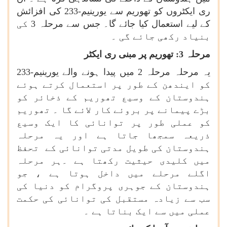
ری ایکٹروں کو تھوریم سے یورینیم-233 کی افزائش
کے لیے استعمال کیا جائے گا۔ جس سے مرحلہ 3 کی
بنیاد رکھی جائے گی ۔
مرحلہ 3: تھوریم پر مبنی ری ایکٹر
یہ مرحلہ مرحلہ 2 میں پیدا ہونے والے یورینیم-233
کو ایندھن کے طور پر استعمال کرتے ہوئے
ہندوستان کے وسیع تھوریم کے ذخائر کو
بڑے پیمانے پر بروئے کار لائے گا ۔ تھوریم
کو عملی طور پر توانائی کا ایک وسیع
ذریعہ سمجھا جاتا ہے اور یہ مرحلہ
ہندوستان کی طویل مدتی توانائی کے تحفظ
میں کلیدی حیثیت رکھتا ہے ۔ہر مرحلہ
اگلے مرحلے میں داخل ہوتا ہے ، جو
ہندوستان کے جوہری پروگرام کو دنیا کی
سب سے زیادہ مستقبل کی توانائی کی حکمت
عملی میں سے ایک بناتا ہے ۔