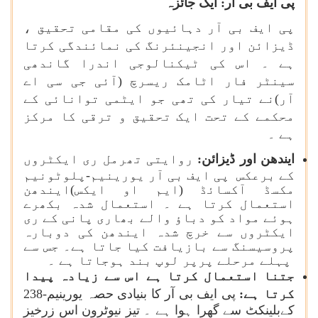
پی ایف بی آر: ایک جائزہ
پی ایف بی آر دہائیوں کی مقامی تحقیق ،
ڈیزائن اور انجینئرنگ کی نمائندگی کرتا
ہے ۔ اس کی ٹیکنالوجی اندرا گاندھی
سینٹر فار اٹامک ریسرچ (آئی جی سی اے
آر)نے تیار کی تھی جو ایٹمی توانائی کے
محکمے کے تحت ایک تحقیق و ترقی کا مرکز
ہے ۔
ایندھن اور ڈیزائن:
روایتی تھرمل ری ایکٹروں
کے برعکس پی ایف بی آر یورینیم-پلوٹونیم
مکسڈ آکسائڈ (ایم او ایکس)ایندھن
استعمال کرتا ہے ۔ استعمال شدہ بکھرے
ہوئے مواد کو دباؤ والے بھاری پانی کے ری
ایکٹروں سے خرچ شدہ ایندھن کی دوبارہ
پروسیسنگ سے بازیافت کیا جاتا ہے۔ جس سے
پہلے مرحلے پرپر لوپ بند ہوجاتا ہے ۔
جتنا استعمال کرتا ہے اس سے زیادہ پیدا
کرتا ہے:
پی ایف بی آر کا بنیادی حصہ یورینیم-238
کےبلینکٹ سے گھرا ہوا ہے ۔ تیز نیوٹرون اس زرخیز