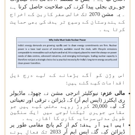
جوہری بجلی پیدا کرنے کی صلاحیت حاصل کرنا ہے
۔ یہ مشن 2070 تک خالص صفر کاربن کے اخراج
کے ہندوستان کے وسیع تر ہدف کی بھی حمایت
کرتا ہے ۔
اس وژن کو آگے بڑھانے کے لیے درج ذیل
اقدامات کیے گئے ہیں
:
مالی عزم:
نیوکلیئر انرجی مشن نے چھوٹے ماڈیولر
ری ایکٹرز (ایس ایم آر) کے ڈیزائن ، ترقی اور تعیناتی
کے لیے 20,000 کروڑ روپے مختص کیے ہیں جو
مقامی جوہری ٹیکنالوجی میں ایک سنگین
طویل مدتی سرمایہ کاری کا اشارہ ہے ۔
ایس ایم آر ہدف:
کم از کم پانچ مقامی طور پر
ڈیزائن کیے گئے ایس ایم آر 2033 تک فعال ہونے