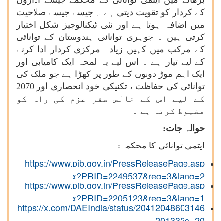
بڑھانے میں ایٹمی توانائی کے محکمے جیسے اداروں
کے کردار کو تقویت دیتی ہے ۔ جیسے جیسے صلاحیت
میں اضافہ ہوتا ہے اور نئی ٹیکنالوجیز شکل اختیار
کرتی ہیں ۔ جوہری توانائی ہندوستان کے توانائی
کے مرکب میں کہیں زیادہ مرکزی کردار ادا کرنے
کے لیے تیار ہے ۔ اس لیے یہ لمحہ ایک کامیابی اور
ایک اہم موڑ دونوں کے طور پر کھڑا ہے جو ملک کی
توانائی کی حفاظت ، تکنیکی خود انحصاری اور 2070
کے لیے اس کے خالص صفر عزم کی راہ کو
مضبوط کرتا ہے ۔
حوالہ جات:
ایٹمی توانائی کا محکمہ
:
https://www.pib.gov.in/PressReleasePage.asp
x?PRID=2249537&reg=3&lang=2
https://www.pib.gov.in/PressReleasePage.asp
x?PRID=2205123&reg=3&lang=1
https://x.com/DAEIndia/status/20412048603146
20133?s=20