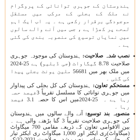
ہندوستان کے جوہری توانائی کے پروگرام
نے ملک کے بجلی کے مرکب میں مستقل
موجودگی برقرار رکھی ہے ۔ یہ اب ایک اہم
لمحے پر کھڑا ہے ، جس میں آنے والے سالوں
میں نمایاں توسیع کی منصوبہ بندی کی گئی
ہے ۔
نصب شدہ صلاحیت:
ہندوستان کی موجودہ جوہری
صلاحیت 8.78 گیگاواٹ (جی ڈبلیو) ہے
2024-25
میں ملک بھر میں 56681 ملین یونٹ بجلی پیدا
کی گئی ۔
مستحکم تعاون:
ہندوستان کی کل بجلی کی پیداوار
میں جوہری توانائی کا مسلسل تقریباً 3فیصد حصہ
رہا ہے ۔
2024-25
میں اس کا حصہ 3.1 فیصد
رہا ۔
منصوبہ بند توسیع:
آنے والے سالوں میں ہندوستان
کی جوہری صلاحیت تقریباً 3 گنا بڑھنے والی ہے ۔
بین الاقوامی تعاون کے ذریعے مقامی 700 میگاواٹ
(میگاواٹ)ری ایکٹر اور 1,000 میگاواٹ ری ایکٹر تیار
کیے جانے کے ساتھ ، نصب شدہ صلاحیت 2031-32تک