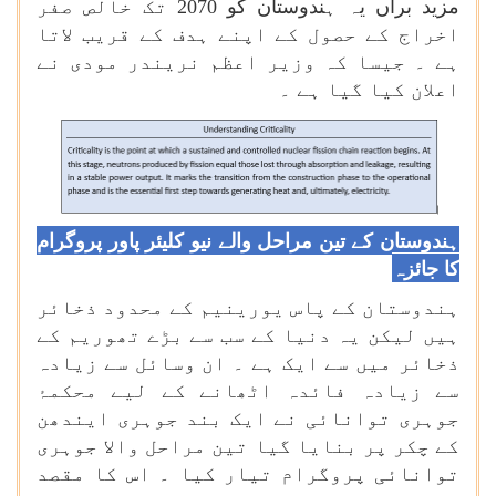
مزید برآں یہ ہندوستان کو 2070 تک خالص صفر
اخراج کے حصول کے اپنے ہدف کے قریب لاتا
ہے ۔ جیسا کہ وزیر اعظم نریندر مودی نے
اعلان کیا گیا ہے ۔
ہندوستان کے تین مراحل والے نیو کلیئر پاور پروگرام
کا جائزہ
ہندوستان کے پاس یورینیم کے محدود ذخائر
ہیں لیکن یہ دنیا کے سب سے بڑے تھوریم کے
ذخائر میں سے ایک ہے ۔ ان وسائل سے زیادہ
سے زیادہ فائدہ اٹھانے کے لیے محکمۂ
جوہری توانائی نے ایک بند جوہری ایندھن
کے چکر پر بنایا گیا تین مراحل والا جوہری
توانائی پروگرام تیار کیا ۔ اس کا مقصد