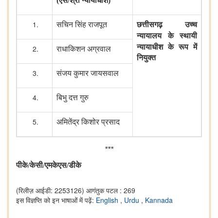
(
एस
/
श्री
न्यायाधीश
)
सचिन
सिंह
राजपूत
छत्तीसगढ़
उच्च
न्यायालय
के
स्थायी
न्यायाधीश
के
रूप
में
राधाकिशन
अग्रवाल
नियुक्त
संजय
कुमार
जायसवाल
बिभु
दत्त
गुरु
अमितेंद्र
किशोर
प्रसाद
***
पीके
/
केसी
/
एमकेएस
/
डीके
(रिलीज़ आईडी: 2253126)
आगंतुक पटल : 269
इस विज्ञप्ति को इन भाषाओं में पढ़ें:
English
,
Urdu
,
Kannada