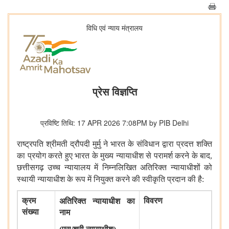
विधि एवं न्‍याय मंत्रालय
प्रेस विज्ञप्ति
प्रविष्टि तिथि: 17 APR 2026 7:08PM by PIB Delhi
राष्ट्रपति
श्रीमती
द्रौपदी
मुर्मु
ने
भारत
के
संविधान
द्वारा
प्रदत्त
शक्ति
का
प्रयोग
करते
हुए
भारत
के
मुख्य
न्यायाधीश
से
परामर्श
करने
के
बाद
,
छत्तीसगढ़
उच्च
न्यायालय
में
निम्नलिखित
अतिरिक्त
न्यायाधीशों
को
स्थायी
न्यायाधीश
के
रूप
में
नियुक्त
करने
की
स्वीकृति
प्रदान
की
है
:
क्रम
विवरण
अतिरिक्त
न्यायाधीश
का
संख्या
नाम