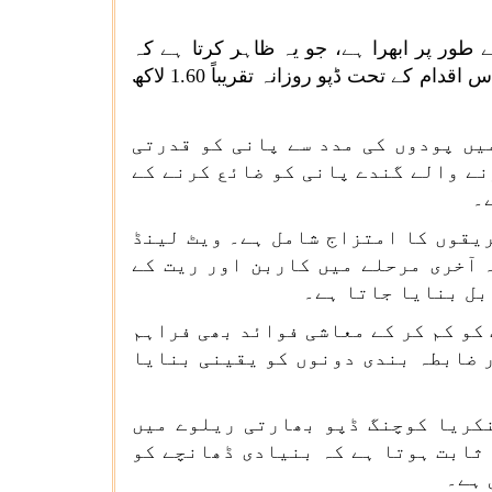
ے طور پر ابھرا ہے، جو یہ ظاہر کرتا ہے کہ
اقدام کے تحت ڈپو روزانہ تقریباً
1.60
لاکھ
یں پودوں کی مدد سے پانی کو قدرتی
نے والے گندے پانی کو ضائع کرنے کے
۔
یقوں کا امتزاج شامل ہے۔ ویٹ لینڈ
 آخری مرحلے میں کاربن اور ریت کے
بل بنایا جاتا ہے۔
 کو کم کر کے معاشی فوائد بھی فراہم
 ضابطہ بندی دونوں کو یقینی بنایا
کریا کوچنگ ڈپو بھارتی ریلوے میں
ثابت ہوتا ہے کہ بنیادی ڈھانچے کو
 ہے۔