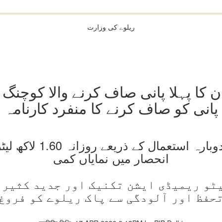
ریلوے کی وزارت
ن کا پہلا پانی صاف کرنے والا کوچنگ 
پانی کو صاف کرنے کا منفرد کارنامہ
ڈپو آلودہ پانی صاف کر
انحصار میں نمایاں کمی
ٹو ریمیڈی ایشن تکنیک اور جدید کثیر 