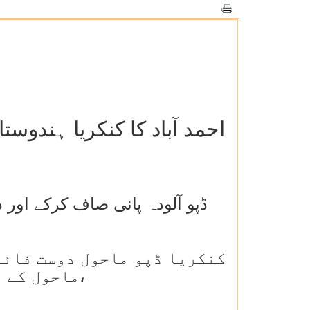
احمد آباد کا کنکریا ہندوستا
کنکریا ڈپو ماحول دوست فائی
ماحول کے تحفظ اور آلودگی سے پاک ریلوے کو فروغ دے رہا ہے،