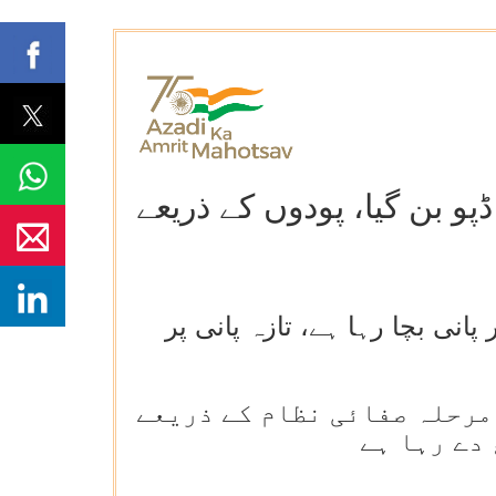
ڈپو بن گیا، پودوں کے ذریعے
کے اور دوبارہ استعمال کے ذریعے روزانہ 1.60 لاکھ لیٹر پانی بچا رہا ہے، تازہ پانی پر
مرحلہ صفائی نظام کے ذریعے