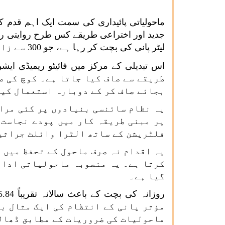
ماحولیاتی پائیداری کی سمت ایک اہم قدم کے 
جدید اور اختراعی طریقے کس طرح روایتی ریل
لیٹر پانی کی بچت کر رہا ہے، جو
300
سے زائ
اس تبدیلی کے مرکز میں فائیٹو ریمیڈی ایشن 
طریقے سے صاف کیا جاتا ہے۔ کوچ کی ص
بجائے صاف کر کے دوبارہ استعمال کیا
یہ نظام سائنسی بنیادوں پر کئی مرا
پر مبنی طریقہ کار میں پودے نجاست 
فلٹریشن کے ساتھ الٹرا وائلٹ جراثیم
یہ اقدام نہ صرف ماحول کے تحفظ میں م
کرتا ہے۔ یہ منصوبہ ماحولیاتی ادار
گیا ہے۔
روزانہ کی بچت کے باعث سالانہ تقریباً
5.84
مؤثر پانی کے انتظام کی ایک مثال ب
ماحولیات کی ضروریات کے مطابق ڈھال