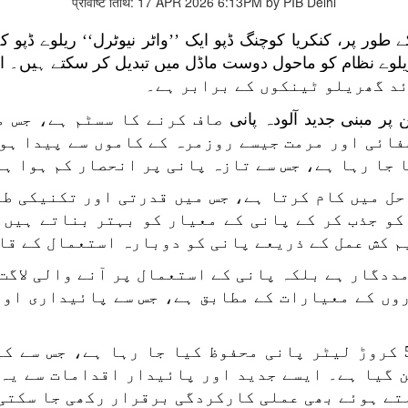
प्रविष्टि तिथि: 17 APR 2026 6:13PM by PIB Delhi
طور پر، کنکریا کوچنگ ڈپو ایک ’’واٹر نیوٹرل‘‘ ریلوے ڈپو ک
وے نظام کو ماحول دوست ماڈل میں تبدیل کر سکتے ہیں۔ اس 
د گھریلو ٹینکوں کے برابر ہے۔
پر مبنی جدید آلودہ پانی
صاف کرنے کا سسٹم ہے، جس م
فائی اور مرمت جیسے روزمرہ کے کاموں سے پیدا ہو
 جا رہا ہے، جس سے تازہ پانی پر انحصار کم ہوا ہے
حل میں کام کرتا ہے، جس میں قدرتی اور تکنیکی طر
کو جذب کر کے پانی کے معیار کو بہتر بناتے ہیں۔
 کش عمل کے ذریعے پانی کو دوبارہ استعمال کے قا
ددگار ہے بلکہ پانی کے استعمال پر آنے والی لاگت
وں کے معیارات کے مطابق ہے، جس سے پائیداری اور
کروڑ لیٹر پانی محفوظ کیا جا رہا ہے، جس سے کن
ن گیا ہے۔ ایسے جدید اور پائیدار اقدامات سے یہ 
تے ہوئے بھی عملی کارکردگی برقرار رکھی جا سکتی