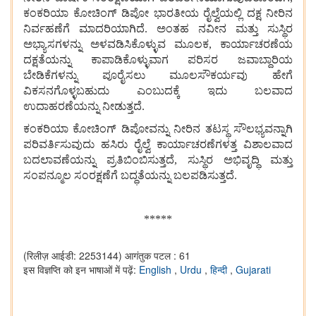
ಕಂಕರಿಯಾ ಕೋಚಿಂಗ್ ಡಿಪೋ ಭಾರತೀಯ ರೈಲ್ವೆಯಲ್ಲಿ ದಕ್ಷ ನೀರಿನ
ನಿರ್ವಹಣೆಗೆ ಮಾದರಿಯಾಗಿದೆ. ಅಂತಹ ನವೀನ ಮತ್ತು ಸುಸ್ಥಿರ
ಅಭ್ಯಾಸಗಳನ್ನು ಅಳವಡಿಸಿಕೊಳ್ಳುವ ಮೂಲಕ, ಕಾರ್ಯಾಚರಣೆಯ
ದಕ್ಷತೆಯನ್ನು ಕಾಪಾಡಿಕೊಳ್ಳುವಾಗ ಪರಿಸರ ಜವಾಬ್ದಾರಿಯ
ಬೇಡಿಕೆಗಳನ್ನು ಪೂರೈಸಲು ಮೂಲಸೌಕರ್ಯವು ಹೇಗೆ
ವಿಕಸನಗೊಳ್ಳಬಹುದು ಎಂಬುದಕ್ಕೆ ಇದು ಬಲವಾದ
ಉದಾಹರಣೆಯನ್ನು ನೀಡುತ್ತದೆ.
ಕಂಕರಿಯಾ ಕೋಚಿಂಗ್ ಡಿಪೋವನ್ನು ನೀರಿನ ತಟಸ್ಥ ಸೌಲಭ್ಯವನ್ನಾಗಿ
ಪರಿವರ್ತಿಸುವುದು ಹಸಿರು ರೈಲ್ವೆ ಕಾರ್ಯಾಚರಣೆಗಳತ್ತ ವಿಶಾಲವಾದ
ಬದಲಾವಣೆಯನ್ನು ಪ್ರತಿಬಿಂಬಿಸುತ್ತದೆ, ಸುಸ್ಥಿರ ಅಭಿವೃದ್ಧಿ ಮತ್ತು
ಸಂಪನ್ಮೂಲ ಸಂರಕ್ಷಣೆಗೆ ಬದ್ಧತೆಯನ್ನು ಬಲಪಡಿಸುತ್ತದೆ.
*****
(रिलीज़ आईडी: 2253144)
आगंतुक पटल : 61
इस विज्ञप्ति को इन भाषाओं में पढ़ें:
English
,
Urdu
,
हिन्दी
,
Gujarati