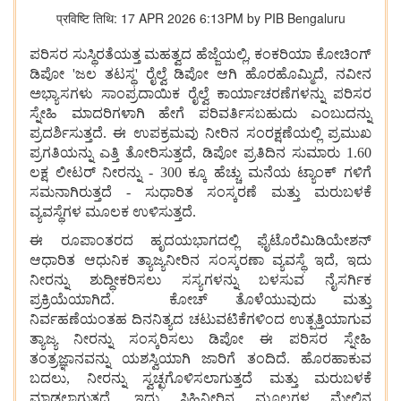
प्रविष्टि तिथि: 17 APR 2026 6:13PM by PIB Bengaluru
ಪರಿಸರ ಸುಸ್ಥಿರತೆಯತ್ತ ಮಹತ್ವದ ಹೆಜ್ಜೆಯಲ್ಲಿ, ಕಂಕರಿಯಾ ಕೋಚಿಂಗ್
ಡಿಪೋ 'ಜಲ ತಟಸ್ಥ' ರೈಲ್ವೆ ಡಿಪೋ ಆಗಿ ಹೊರಹೊಮ್ಮಿದೆ, ನವೀನ
ಅಭ್ಯಾಸಗಳು ಸಾಂಪ್ರದಾಯಿಕ ರೈಲ್ವೆ ಕಾರ್ಯಾಚರಣೆಗಳನ್ನು ಪರಿಸರ
ಸ್ನೇಹಿ ಮಾದರಿಗಳಾಗಿ ಹೇಗೆ ಪರಿವರ್ತಿಸಬಹುದು ಎಂಬುದನ್ನು
ಪ್ರದರ್ಶಿಸುತ್ತದೆ. ಈ ಉಪಕ್ರಮವು ನೀರಿನ ಸಂರಕ್ಷಣೆಯಲ್ಲಿ ಪ್ರಮುಖ
ಪ್ರಗತಿಯನ್ನು ಎತ್ತಿ ತೋರಿಸುತ್ತದೆ, ಡಿಪೋ ಪ್ರತಿದಿನ ಸುಮಾರು 1.60
ಲಕ್ಷ ಲೀಟರ್ ನೀರನ್ನು - 300 ಕ್ಕೂ ಹೆಚ್ಚು ಮನೆಯ ಟ್ಯಾಂಕ್‌ ಗಳಿಗೆ
ಸಮನಾಗಿರುತ್ತದೆ - ಸುಧಾರಿತ ಸಂಸ್ಕರಣೆ ಮತ್ತು ಮರುಬಳಕೆ
ವ್ಯವಸ್ಥೆಗಳ ಮೂಲಕ ಉಳಿಸುತ್ತದೆ.
ಈ ರೂಪಾಂತರದ ಹೃದಯಭಾಗದಲ್ಲಿ ಫೈಟೊರೆಮಿಡಿಯೇಶನ್
ಆಧಾರಿತ ಆಧುನಿಕ ತ್ಯಾಜ್ಯನೀರಿನ ಸಂಸ್ಕರಣಾ ವ್ಯವಸ್ಥೆ ಇದೆ, ಇದು
ನೀರನ್ನು ಶುದ್ಧೀಕರಿಸಲು ಸಸ್ಯಗಳನ್ನು ಬಳಸುವ ನೈಸರ್ಗಿಕ
ಪ್ರಕ್ರಿಯೆಯಾಗಿದೆ. ಕೋಚ್ ತೊಳೆಯುವುದು ಮತ್ತು
ನಿರ್ವಹಣೆಯಂತಹ ದಿನನಿತ್ಯದ ಚಟುವಟಿಕೆಗಳಿಂದ ಉತ್ಪತ್ತಿಯಾಗುವ
ತ್ಯಾಜ್ಯ ನೀರನ್ನು ಸಂಸ್ಕರಿಸಲು ಡಿಪೋ ಈ ಪರಿಸರ ಸ್ನೇಹಿ
ತಂತ್ರಜ್ಞಾನವನ್ನು ಯಶಸ್ವಿಯಾಗಿ ಜಾರಿಗೆ ತಂದಿದೆ. ಹೊರಹಾಕುವ
ಬದಲು, ನೀರನ್ನು ಸ್ವಚ್ಛಗೊಳಿಸಲಾಗುತ್ತದೆ ಮತ್ತು ಮರುಬಳಕೆ
ಮಾಡಲಾಗುತ್ತದೆ, ಇದು ಸಿಹಿನೀರಿನ ಮೂಲಗಳ ಮೇಲಿನ