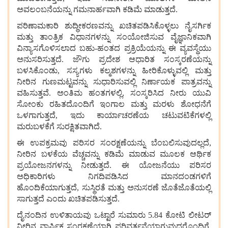
ಅವಲಂಬನೆಯನ್ನು ಗಮನಾರ್ಹವಾಗಿ ಕಡಿಮೆ ಮಾಡುತ್ತದೆ.
ಪರಿಣಾಮಕಾರಿ ಶುದ್ಧೀಕರಣವನ್ನು ಖಚಿತಪಡಿಸಿಕೊಳ್ಳಲು ನೈಸರ್ಗಿಕ
ಮತ್ತು ತಾಂತ್ರಿಕ ವಿಧಾನಗಳನ್ನು ಸಂಯೋಜಿಸುವ ವೈಜ್ಞಾನಿಕವಾಗಿ
ವಿನ್ಯಾಸಗೊಳಿಸಲಾದ ಬಹು-ಹಂತದ ಪ್ರಕ್ರಿಯೆಯನ್ನು ಈ ವ್ಯವಸ್ಥೆಯು
ಅನುಸರಿಸುತ್ತದೆ. ಜೌಗು ಪ್ರದೇಶ ಆಧಾರಿತ ಸಂಸ್ಕರಣೆಯನ್ನು
ಬಳಸಿಕೊಂಡು, ಸಸ್ಯಗಳು ಕಲ್ಮಶಗಳನ್ನು ಹೀರಿಕೊಳ್ಳುವಲ್ಲಿ ಮತ್ತು
ನೀರಿನ ಗುಣಮಟ್ಟವನ್ನು ಸುಧಾರಿಸುವಲ್ಲಿ ನಿರ್ಣಾಯಕ ಪಾತ್ರವನ್ನು
ವಹಿಸುತ್ತವೆ. ಅಂತಿಮ ಹಂತಗಳಲ್ಲಿ, ಸಂಸ್ಕರಿಸಿದ ನೀರು ಯುವಿ
ಸೋಂಕು ರಹಿತದೊಂದಿಗೆ ಇಂಗಾಲ ಮತ್ತು ಮರಳು ಶೋಧನೆಗೆ
ಒಳಗಾಗುತ್ತದೆ, ಇದು ಕಾರ್ಯಾಚರಣೆಯ ಚಟುವಟಿಕೆಗಳಲ್ಲಿ
ಮರುಬಳಕೆಗೆ ಸುರಕ್ಷಿತವಾಗಿದೆ.
ಈ ಉಪಕ್ರಮವು ಪರಿಸರ ಸಂರಕ್ಷಣೆಯನ್ನು ಬೆಂಬಲಿಸುವುದಲ್ಲದೆ,
ನೀರಿನ ಬಳಕೆಯ ವೆಚ್ಚವನ್ನು ಕಡಿಮೆ ಮಾಡುವ ಮೂಲಕ ಆರ್ಥಿಕ
ಪ್ರಯೋಜನಗಳನ್ನು ನೀಡುತ್ತದೆ. ಈ ಯೋಜನೆಯು ಪರಿಸರ
ಅಧಿಕಾರಿಗಳು ನಿಗದಿಪಡಿಸಿದ ಮಾನದಂಡಗಳಿಗೆ
ಹೊಂದಿಕೆಯಾಗುತ್ತದೆ, ಸುಸ್ಥಿರತೆ ಮತ್ತು ಅನುಸರಣೆ ಜೊತೆಜೊತೆಯಲ್ಲಿ
ಸಾಗುತ್ತದೆ ಎಂದು ಖಚಿತಪಡಿಸುತ್ತದೆ.
ದೈನಂದಿನ ಉಳಿತಾಯವು ಒಟ್ಟಾರೆ ಸುಮಾರು 5.84 ಕೋಟಿ ಲೀಟರ್
ನೀರಿನ ವಾರ್ಷಿಕ ಸಂರಕ್ಷಣೆಯಾಗಿ ಪರಿವರ್ತನೆಯಾಗುವುದರೊಂದಿಗೆ,