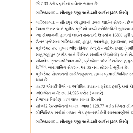
જે
કરોડ વૃક્ષોના વાવેતર સમાન છે.
7.33
ગાઝિયાબાદ – સીતાપુર
જી અને
થી લાઈન (
કિમી)
3
4
403
ગાઝિયાબાદ – સીતાપુર એ હાલનો ડબલ લાઈન સેક્શન છે જે 
દેશના ઉત્તર અને પૂર્વીય પ્રદેશો વચ્ચે કનેક્ટિવિટી સુધારવા 
આ સેક્શનની હાલની લાઇન ક્ષમતાનો ઉપયોગ
સુધી 
168%
ઉત્તર પ્રદેશના ગાઝિયાબાદ
હાપુડ
અમરોહા
મુરાદાબાદ
રા
,
,
,
,
પ્રોજેક્ટ રૂટ મુખ્ય ઔદ્યોગિક કેન્દ્રો - ગાઝિયાબાદ (મશ
શાહજહાંપુર (કાર્પેટ અને સિમેન્ટ સંબંધિત ઉદ્યોગો) અને રો
સીમલેસ ટ્રાન્સપોર્ટેશન માટે
પ્રોજેક્ટ એલાઈનમેન્ટ હાપુડ
,
મુજબ
બાયપાસિંગ સેક્શન પર
નવા સ્ટેશનો સૂચિત છે.
,
06
પ્રોજેક્ટ સેક્શનની સાથે/નજીકના મુખ્ય પ્રવાસી/ધાર્મિક સ્થ
થાય છે.
એમટીપીએ ના અપેક્ષિત વધારાના ફ્રેઇટ ટ્રાફિકમાં 
35.72
અંદાજિત ખર્ચ: રૂ.
કરોડ (આશરે)
14,926
રોજગાર નિર્માણ:
લાખ માનવ-દિવસો.
274
સીઓ
ઉત્સર્જનની બચત: આશરે
કરોડ કિગ્રા સ
2
128.77
લોજિસ્ટિક ખર્ચમાં બચત: રોડ ટ્રાન્સપોર્ટની સરખામણીએ દર 
ગાઝિયાબાદ – સીતાપુર
જી અને
થી લાઈન (
કિમી)
3
4
403