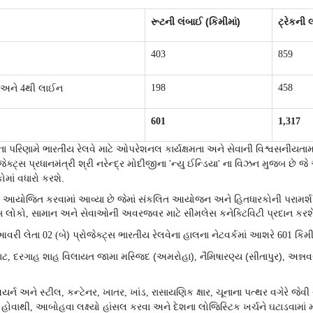
રૂટની લંબાઈ (કિમીમાં)
ટ્રેકની 
403
859
 અને
થી લાઈન
198
458
4
601
1,317
ના પરિણામે ભારતીય રેલવે માટે ઓપરેશનલ કાર્યક્ષમતા અને સેવાની વિશ્વસનીયતામાં
ક્ટ્સ પ્રધાનમંત્રી શ્રી નરેન્દ્ર મોદીજીના
ન્યુ ઈન્ડિયા
ના વિઝન મુજબ છે જે આ 
'
'
માં વધારો કરશે.
આયોજિત કરવામાં આવ્યા છે જેમાં સંકલિત આયોજન અને હિતધારકોની પરામર્શ દ્વા
્સ લોકો
સામાન અને સેવાઓની અવરજવર માટે સીમલેસ કનેક્ટિવિટી પ્રદાન કરશ
,
આવરી લેતા
બે) પ્રોજેક્ટ્સ ભારતીય રેલવેના હાલના નેટવર્કમાં આશરે
કિમી
02 (
601
ાટ
દરગાહ શાહ વિલાયત જામા મસ્જિદ (અમરોહા)
નૈમિષારણ્ય (સીતાપુર)
અન્ન
,
,
,
ર્ન અને સ્ટીલ
કન્ટેનર
ખાતર
ખાંડ
રાસાયણિક ક્ષાર
ચૂનાના પત્થર વગેરે જેવ
,
,
,
,
,
મ હોવાથી
આબોહવા લક્ષ્યો હાંસલ કરવા અને દેશના લોજિસ્ટિક ખર્ચને ઘટાડવામાં
,