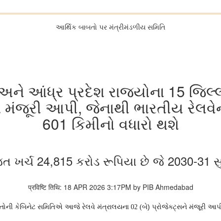
આર્થિક બાબતો પર મંત્રીમંડળીય સમિતિ
ેશ અને આંધ્ર પ્રદેશ રાજ્યોના 15 જિ
્સને મંજૂરી આપી, જેનાથી ભારતીય રેલવે
601 કિમીનો વધારો થશે
િત ખર્ચ 24,815 કરોડ રૂપિયા છે જે 2030-31 સુ
प्रविष्टि तिथि: 18 APR 2026 3:17PM by PIB Ahmedabad
 બાબતોની કેબિનેટ સમિતિએ આજે રેલવે મંત્રાલયના
બે) પ્રોજેક્ટ્સને મંજૂરી આ
02 (