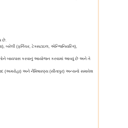
 છે.
ા)
બરેલી (ફર્નિચર
ટેક્સટાઇલ
એન્જિનિયરિંગ)
,
,
,
,
નોને બાયપાસ કરવાનું આયોજન કરવામાં આવ્યું છે અને તે
દ (અમરોહા) અને નૈમિષારણ્ય (સીતાપુર) અન્યનો સમાવેશ