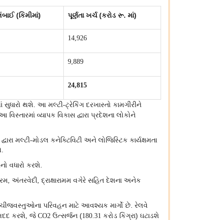
લંબાઈ (કિમીમાં)
પૂર્ણતા ખર્ચ (કરોડ રૂ. માં)
14,926
9,889
24,815
 સુધારો થશે. આ મલ્ટી-ટ્રેકિંગ દરખાસ્તો કામગીરીને
વિસ્તારમાં વ્યાપક વિકાસ દ્વારા પ્રદેશના લોકોને
રા મલ્ટી-મોડલ કનેક્ટિવિટી અને લોજિસ્ટિક કાર્યક્ષમતા
ે.
નો વધારો કરશે.
વરમ
અંતરવેદી
દ્રાક્ષારામમ વગેરે સહિત દેશના અનેક
,
,
ી ચીજવસ્તુઓના પરિવહન માટે આવશ્યક માર્ગો છે. રેલવે
 મદદ કરશે
જે
ઉત્સર્જન (
કરોડ કિગ્રા) ઘટાડશે
,
CO
2
180.31