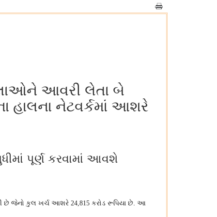
લ્લાઓને આવરી લેતા બે
ના હાલના નેટવર્કમાં આશરે
ધીમાં પૂર્ણ કરવામાં આવશે
પી છે જેનો કુલ ખર્ચ આશરે
કરોડ રૂપિયા છે. આ
24,815