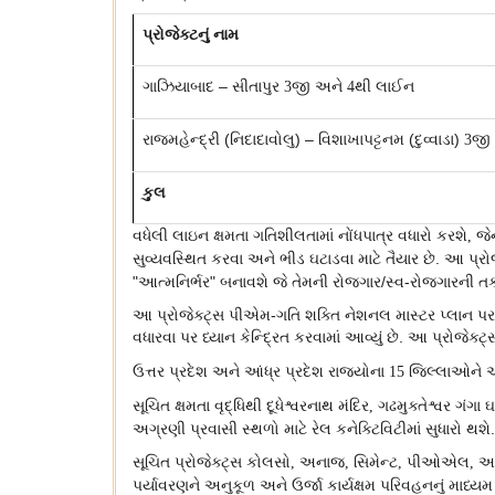
પ્રોજેક્ટનું નામ
ગાઝિયાબાદ – સીતાપુર
જી અને
થી લાઈન
3
4
રાજમહેન્દ્રી (નિદાદાવોલુ) – વિશાખાપટ્ટનમ (દુવ્વાડા)
જી
3
કુલ
વધેલી લાઇન ક્ષમતા ગતિશીલતામાં નોંધપાત્ર વધારો કરશે
જે
,
સુવ્યવસ્થિત કરવા અને ભીડ ઘટાડવા માટે તૈયાર છે. આ પ્રોજે
"આત્મનિર્ભર" બનાવશે જે તેમની રોજગાર/સ્વ-રોજગારની તકો
આ પ્રોજેક્ટ્સ પીએમ-ગતિ શક્તિ નેશનલ માસ્ટર પ્લાન પર 
વધારવા પર ધ્યાન કેન્દ્રિત કરવામાં આવ્યું છે. આ પ્રોજેક્ટ
ઉત્તર પ્રદેશ અને આંધ્ર પ્રદેશ રાજ્યોના
જિલ્લાઓને 
15
સૂચિત ક્ષમતા વૃદ્ધિથી દૂધેશ્વરનાથ મંદિર
ગઢમુક્તેશ્વર ગંગા ઘ
,
અગ્રણી પ્રવાસી સ્થળો માટે રેલ કનેક્ટિવિટીમાં સુધારો થશે.
સૂચિત પ્રોજેક્ટ્સ કોલસો
અનાજ
સિમેન્ટ
પીઓએલ
આય
,
,
,
,
પર્યાવરણને અનુકૂળ અને ઉર્જા કાર્યક્ષમ પરિવહનનું માધ્ય