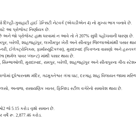
દિલ્હી-ગુવાહાટી હાઈ ડેન્સિટી નેટવર્ક (એચડીએન
નો મુખ્ય ભાગ બનાવે છે.
4)
માટે આ પ્રોજેક્ટ નિર્ણાયક છે.
છે અને જો પ્રોજેક્ટ હાથ ધરવામાં ન આવે તો તે
સુધી પહોંચવાની ધારણા છે.
207%
મપુર
બરેલી
શાહજહાંપુર
લખીમપુર ખેરી અને સીતાપુર જિલ્લાઓમાંથી પસાર થાય
,
,
,
ીનરી
ઈલેક્ટ્રોનિક્સ
ફાર્માસ્યુટિકલ્સ)
મુરાદાબાદ (પિત્તળના વાસણો અને હસ્તકલ
,
,
,
ઝા (થર્મલ પાવર પ્લાન્ટ) માંથી પસાર થાય છે.
સિમ્ભાઓલી
મુરાદાબાદ
રામપુર
બરેલી
શાહજહાંપુર અને સીતાપુરના ગીચ સ્ટેશ
,
,
,
,
,
ળોમાં દૂધેશ્વરનાથ મંદિર
ગઢમુક્તેશ્વર ગંગા ઘાટ
દરગાહ શાહ વિલાયત જામા મસ્જિ
,
,
કોલસો
અનાજ
રાસાયણિક ખાતર
ફિનિશ્ડ સ્ટીલ વગેરેનો સમાવેશ થાય છે.
,
,
,
ીઓ
જે
કરોડ વૃક્ષો સમાન છે.
2
5.15
વર્ષે રૂ.
કરોડ.
2,877.46