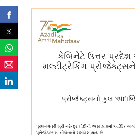
કેબિનેટે ઉત્તર પ્રદ
મલ્ટીટ્રેકિંગ પ્રોજેક્ટ
પ્રોજેક્ટ્સનો કુલ અંદાજ
પ્રધાનમંત્રી શ્રી નરેન્દ્ર મોદીની અધ્યક્ષતામાં આર્થિક
પ્રોજેક્ટ્સમાં નીચેનાનો સમાવેશ થાય છે: