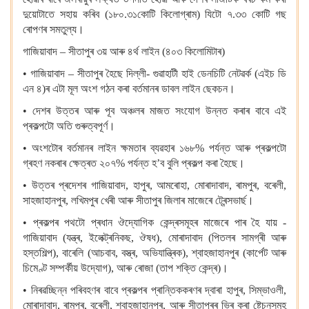
দুয়োটাতে সহায় কৰিব (১৮০.৩১কোটি কিলোগ্ৰাম) যিটো ৭.৩৩ কোটি গছ
ৰোপণৰ সমতুল্য।
গাজিয়াবাদ – সীতাপুৰ ৩য় আৰু ৪ৰ্থ লাইন (৪০৩ কিলোমিটাৰ)
• গাজিয়াবাদ – সীতাপুৰ হৈছে দিল্লী- গুৱাহাটী হাই ডেনচিটি নেটৱৰ্ক (এইচ ডি
এন ৪)ৰ এটা মূল অংশ গঠন কৰা বৰ্তমানৰ ডাবল লাইন ছেকচন।
• দেশৰ উত্তৰ আৰু পূব অঞ্চলৰ মাজত সংযোগ উন্নত কৰাৰ বাবে এই
প্ৰকল্পটো অতি গুৰুত্বপূৰ্ণ।
• অংশটোৰ বৰ্তমানৰ লাইন ক্ষমতাৰ ব্যৱহাৰ ১৬৮% পৰ্যন্ত আৰু প্ৰকল্পটো
গ্ৰহণ নকৰাৰ ক্ষেত্ৰত ২০৭% পৰ্যন্ত হ’ব বুলি প্ৰকল্প কৰা হৈছে।
• উত্তৰ প্ৰদেশৰ গাজিয়াবাদ, হাপুৰ, আমৰোহা, মোৰাদাবাদ, ৰামপুৰ, বৰেলী,
সাহজাহানপুৰ, লখিমপুৰ খেৰী আৰু সীতাপুৰ জিলাৰ মাজেৰে ট্ৰেন্সভাৰ্ছ।
• প্ৰকল্পৰ পথটো প্ৰধান ঔদ্যোগিক কেন্দ্ৰসমূহৰ মাজেৰে পাৰ হৈ যায় -
গাজিয়াবাদ (যন্ত্ৰ, ইলেক্ট্ৰনিকছ, ঔষধ), মোৰাদাবাদ (পিতলৰ সামগ্ৰী আৰু
হস্তশিল্প), বাৰেলি (আচবাব, বস্ত্ৰ, অভিযান্ত্ৰিক), শ্বাহজাহানপুৰ (কাৰ্পেট আৰু
চিমেণ্ট সম্পৰ্কীয় উদ্যোগ), আৰু ৰোজা (তাপ শক্তি কেন্দ্ৰ)।
• নিৰৱচ্ছিন্ন পৰিবহণৰ বাবে প্ৰকল্পৰ প্ৰান্তিককৰণৰ দ্বাৰা হাপুৰ, সিম্ভাওলী,
মোৰাদাবাদ, ৰামপুৰ, বৰেলী, শ্বাহজাহানপুৰ, আৰু সীতাপুৰৰ ভিৰ কৰা ষ্টেচনসমূহ