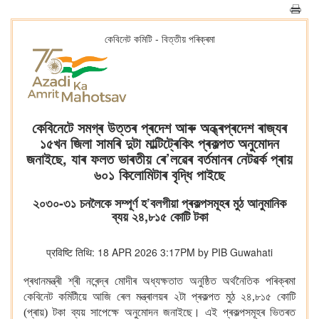
কেবিনেট কমিটি - বিত্তীয় পৰিক্ৰমা
কেবিনেটে সমগ্ৰ উত্তৰ প্ৰদেশ আৰু অন্ধ্ৰপ্ৰদেশ ৰাজ্যৰ
১৫খন জিলা সামৰি দুটা মাল্টিট্ৰেকিং প্ৰকল্পত অনুমোদন
জনাইছে, যাৰ ফলত ভাৰতীয় ৰে’লৱেৰ বৰ্তমানৰ নেটৱৰ্ক প্ৰায়
৬০১ কিলোমিটাৰ বৃদ্ধি পাইছে
২০৩০-৩১ চনলৈকে সম্পূৰ্ণ হ’বলগীয়া প্ৰকল্পসমূহৰ মুঠ আনুমানিক
ব্যয় ২৪,৮১৫ কোটি টকা
प्रविष्टि तिथि: 18 APR 2026 3:17PM by PIB Guwahati
প্ৰধানমন্ত্ৰী শ্ৰী নৰেন্দ্ৰ মোদীৰ অধ্যক্ষতাত অনুষ্ঠিত অৰ্থনৈতিক পৰিক্ৰমা
কেবিনেট কমিটীয়ে আজি ৰেল মন্ত্ৰালয়ৰ ২টা প্ৰকল্পত মুঠ ২৪,৮১৫ কোটি
(প্ৰায়) টকা ব্যয় সাপেক্ষে অনুমোদন জনাইছে। এই প্ৰকল্পসমূহৰ ভিতৰত