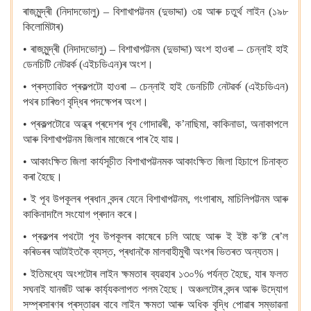
ৰাজমুন্দ্ৰী (নিদাদভোলু) – বিশাখাপট্টনম (দুভাদ্দা) ৩য় আৰু চতুৰ্থ লাইন (১৯৮
কিলোমিটাৰ)
• ৰাজমুন্দ্ৰী (নিদাদভোলু) – বিশাখাপট্টনম (দুভাদ্দা) অংশ হাওৰা – চেন্নাই হাই
ডেনচিটি নেটৱৰ্ক (এইচডিএন)ৰ অংশ।
• প্ৰস্তাৱিত প্ৰকল্পটো হাওৰা – চেন্নাই হাই ডেনচিটি নেটৱৰ্ক (এইচডিএন)
পথৰ চাৰিগুণ বৃদ্ধিৰ পদক্ষেপৰ অংশ।
• প্ৰকল্পটোৱে অন্ধ্ৰ প্ৰদেশৰ পূব গোদাৱৰী, ক’নাছিমা, কাকিনাডা, অনাকাপলে
আৰু বিশাখাপট্টনম জিলাৰ মাজেৰে পাৰ হৈ যায়।
• আকাংক্ষিত জিলা কাৰ্যসূচীত বিশাখাপট্টনমক আকাংক্ষিত জিলা হিচাপে চিনাক্ত
কৰা হৈছে।
• ই পূব উপকূলৰ প্ৰধান বন্দৰ যেনে বিশাখাপট্টনম, গংগাৰাম, মাচিলিপট্টনম আৰু
কাকিনাদালৈ সংযোগ প্ৰদান কৰে।
• প্ৰকল্পৰ পথটো পূব উপকূলৰ কাষেৰে চলি আছে আৰু ই ইষ্ট ক’ষ্ট ৰে’ল
কৰিডৰৰ আটাইতকৈ ব্যস্ত, প্ৰধানকৈ মালবাহীমুখী অংশৰ ভিতৰত অন্যতম।
• ইতিমধ্যে অংশটোৰ লাইন ক্ষমতাৰ ব্যৱহাৰ ১৩০% পৰ্যন্ত হৈছে, যাৰ ফলত
সঘনাই যানজঁট আৰু কাৰ্য্যকলাপত পলম হৈছে। অঞ্চলটোৰ বন্দৰ আৰু উদ্যোগ
সম্প্ৰসাৰণৰ প্ৰস্তাৱৰ বাবে লাইন ক্ষমতা আৰু অধিক বৃদ্ধি পোৱাৰ সম্ভাৱনা