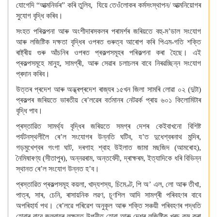
যোগেদি “আত্মনিৰ্ভৰ” কৰি তুলিব, যিয়ে তেওঁলোকৰ কৰ্মসংস্থাপন/ আত্মনিয়োগৰ
সুযোগ বৃদ্ধি কৰিব।
সংহত পৰিকল্পনা আৰু অংশীদাৰসকলৰ পৰামৰ্শৰ জৰিয়তে বহু-ম’ডাল সংযোগ
আৰু লজিষ্টিক দক্ষতা বৃদ্ধিৰ ওপৰত গুৰুত্ব আৰোপ কৰি পিএম-গতি শক্তি
ৰাষ্ট্ৰীয় গুৰু আঁচনিৰ ওপৰত প্ৰকল্পসমূহৰ পৰিকল্পনা কৰা হৈছে। এই
প্ৰকল্পসমূহে মানুহ, সামগ্ৰী, আৰু সেৱাৰ চলাচলৰ বাবে নিৰৱচ্ছিন্ন সংযোগ
প্ৰদান কৰিব।
উত্তৰ প্ৰদেশ আৰু অন্ধ্ৰপ্ৰদেশ ৰাজ্যৰ ১৫খন জিলা সামৰি লোৱা ০২ (দুটা)
প্ৰকল্পৰ জৰিয়তে ভাৰতীয় ৰে’লৱেৰ বৰ্তমানৰ নেটৱৰ্ক প্ৰায় ৬০১ কিলোমিটাৰ
বৃদ্ধি পাব।
প্ৰস্তাৱিত সামৰ্থ্য বৃদ্ধিৰ জৰিয়তে সমগ্ৰ দেশৰ কেইবাখনো বিশিষ্ট
পৰ্যটনস্থলীলৈ ৰে’ল সংযোগৰ উন্নতি ঘটিব, য’ত দুধেশ্বৰনাথ মন্দিৰ,
গড়মুখেশ্বৰ গংগা ঘাট, দৰগাহ শ্বাহ উইলাত জামা মছজিদ (আমৰোহ),
নৈমিষাৰণ্য (সীতাপুৰ), অন্নৱৰাম, অন্তৰ্বেদী, দ্ৰাক্ষৰম, ইত্যাদিকে ধৰি বিভিন্ন
স্থানত ৰে’ল সংযোগ উন্নত হ’ব।
প্ৰস্তাৱিত প্ৰকল্পসমূহ কয়লা, খাদ্যশস্য, চিমেণ্ট, পি অ’ এল, লো আৰু তীখা,
পাত্ৰ, সাৰ, চেনি, ৰাসায়নিক লৱণ, চূণশিল আদি সামগ্ৰী পৰিবহণৰ বাবে
অপৰিহাৰ্য পথ। ৰে’লৱে পৰিৱেশ অনুকূল আৰু শক্তি সঞ্চয়ী পৰিবহণৰ পদ্ধতি
হোৱাৰ বাবে জলবায়ুৰ লক্ষ্যত উপনীত হোৱা আৰু দেশৰ লজিষ্টিক খৰচ কম কৰা