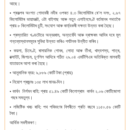
আছে।
• প্ৰকল্পৰ অংশত গোদাবৰী নদীৰ ওপৰত ৪.৩ কিলোমিটাৰ ৰে’ল দলং, ২.৬৭
কিলোমিটাৰ ভায়াডাক্ট, ৩টা বাইপাছ আৰু নতুন এলাইনমেণ্ট বৰ্তমানৰ পথতকৈ
প্ৰায় ৮ কিলোমিটাৰ চুটি, সংযোগ আৰু কাৰ্য্যকৰী দক্ষতা উন্নত কৰা হৈছে।
• প্ৰস্তাৱিত খণ্ডটোৱে অন্নৱৰাম, অন্তৰ্বেদি আৰু দ্ৰাক্ষৰম আদিৰ দৰে মূল
গন্তব্যস্থানসমূহৰ সুবিধা উন্নত কৰিও পৰ্যটনক উন্নীত কৰিব।
• কয়লা, চিমেণ্ট, ৰাসায়নিক গোবৰ, লোহা আৰু তীখা, খাদ্যশস্য, পাত্ৰ,
বক্সাইট, জিপচম, চূণশিল আদিৰে গঠিত ২৯.০৪ এমটিপিএৰ অতিৰিক্ত মালবাহী
যাতায়তৰ আশা কৰা হৈছে।
• আনুমানিক ব্যয়: ৯,৮৮৯ কোটি টকা (প্ৰায়)
• নিয়োগ প্ৰজন্মঃ ১৩৫ লাখ মানৱ-দিন।
• কাৰ্বন নিৰ্গমন ৰাহি: প্ৰায় ৫১.৪৯ কোটি কিলোগ্ৰাম কাৰ্বন ২.০৬ কোটিজোপা
গছৰ সমতুল্য।
• লজিষ্টিক খৰচ ৰাহি: পথ পৰিবহণৰ বিপৰীতে প্ৰতি বছৰে ১১৫০.৫৬ কোটি
টকা।
আৰ্থিক সবলীকৰণ :