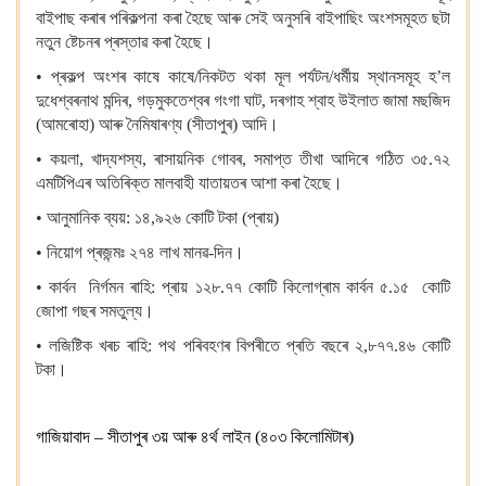
বাইপাছ কৰাৰ পৰিকল্পনা কৰা হৈছে আৰু সেই অনুসৰি বাইপাছিং অংশসমূহত ছটা
নতুন ষ্টেচনৰ প্ৰস্তাৱ কৰা হৈছে।
• প্ৰকল্প অংশৰ কাষে কাষে/নিকটত থকা মূল পৰ্যটন/ধৰ্মীয় স্থানসমূহ হ’ল
দুধেশ্বৰনাথ মন্দিৰ, গড়মুকতেশ্বৰ গংগা ঘাট, দৰগাহ শ্বাহ উইলাত জামা মছজিদ
(আমৰোহা) আৰু নৈমিষাৰণ্য (সীতাপুৰ) আদি।
• কয়লা, খাদ্যশস্য, ৰাসায়নিক গোবৰ, সমাপ্ত তীখা আদিৰে গঠিত ৩৫.৭২
এমটিপিএৰ অতিৰিক্ত মালবাহী যাতায়তৰ আশা কৰা হৈছে।
• আনুমানিক ব্যয়: ১৪,৯২৬ কোটি টকা (প্ৰায়)
• নিয়োগ প্ৰজন্মঃ ২৭৪ লাখ মানৱ-দিন।
• কাৰ্বন নিৰ্গমন ৰাহি: প্ৰায় ১২৮.৭৭ কোটি কিলোগ্ৰাম কাৰ্বন ৫.১৫ কোটি
জোপা গছৰ সমতুল্য।
• লজিষ্টিক খৰচ ৰাহি: পথ পৰিবহণৰ বিপৰীতে প্ৰতি বছৰে ২,৮৭৭.৪৬ কোটি
টকা।
গাজিয়াবাদ – সীতাপুৰ ৩য় আৰু ৪ৰ্থ লাইন (৪০৩ কিলোমিটাৰ)