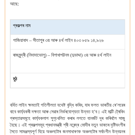
আছে:
প্ৰকল্পৰ নাম
গাজিয়াবাদ – সীতাপুৰ ৩য় আৰু ৪ৰ্থ লাইন ৪০৩ ৮৫৯ ১৪,৯২৬
ৰাজমুন্দ্ৰী (নিদাদাভোলু) – বিশাখাপট্টনম (দুভাদ্দা) ৩য় আৰু ৪ৰ্থ লাইন
মুঠ
বৰ্ধিত লাইন ক্ষমতাই গতিশীলতা যথেষ্ট বৃদ্ধি কৰিব, যাৰ ফলত ভাৰতীয় ৰে’লৱেৰ
বাবে কাৰ্য্যকৰী দক্ষতা আৰু সেৱাৰ নিৰ্ভৰযোগ্যতা উন্নত হ’ব। এই মাল্টি ট্ৰেকিং
প্ৰস্তাৱসমূহে কাৰ্য্যকলাপ সুশৃংখলিত কৰাৰ লগতে যানজঁট দূৰ কৰিবলৈ সাজু
হৈছে। এই প্ৰকল্পসমূহ প্ৰধানমন্ত্ৰী শ্ৰী নৰেন্দ্ৰ মোদীৰ নতুন ভাৰতৰ দৃষ্টিভংগীৰ
সৈতে সামঞ্জস্যপূৰ্ণ যিয়ে অঞ্চলটোৰ জনসাধাৰণক অঞ্চলটোৰ সৰ্বাংগীন উন্নয়নৰ