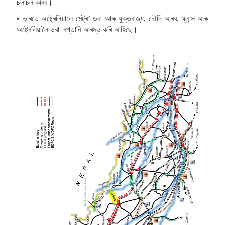
চলাচল কৰিব।
• ভাৰতে অষ্ট্ৰেলিয়ালৈ মেট্ৰ’ ডবা আৰু যুক্তৰাজ্য, চৌদি আৰব, ফ্ৰান্স আৰু
অষ্ট্ৰেলিয়ালৈ ডবা ৰপ্তানি আৰম্ভ কৰি আহিছে।