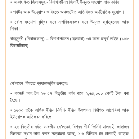
• আকাংক্ষিত জিলাসমূহ - বিশাখাপট্টনম জিলাই উন্নত সংযোগ লাভ কৰিব
• পৰ্যটন আৰু উদ্যোগৰ জৰিয়তে অঞ্চলটোত অতিৰিক্ত অৰ্থনৈতিক সুযোগ।
• ৰে’ল সংযোগ বৃদ্ধিৰ বাবে নাগৰিকসকলৰ বাবে উন্নত স্বাস্থ্যসেৱা আৰু
শিক্ষা।
ৰাজমুন্দ্ৰী (নিদাদভোলু) – বিশাখাপট্টনম (দুৱভাদা) ৩য় আৰু চতুৰ্থ লাইন (১৯৮
কিলোমিটাৰ)
ৰে’লৱেৰ বিষয়ত প্ৰধানমন্ত্ৰীৰ গুৰুত্বঃ
• বাজেট আবণ্টন ২৬-২৭ বিত্তীয় বৰ্ষৰ বাবে ২,৬৫,০০০ কোটি টকা ধৰা
হৈছে।
• ১৬০০ তকৈ অধিক ইঞ্জিন নিৰ্মাণ- ইঞ্জিন উৎপাদন নিৰ্মাণত আমেৰিকা আৰু
ইউৰোপক অতিক্ৰম কৰিলে
• ২৬ বিত্তীয় বৰ্ষত ভাৰতীয় ৰে’লৱেই বিশ্বৰ শীৰ্ষ তিনিটা মালবাহী জাহাজৰ
ভিতৰত স্থান লাভ কৰাৰ সম্ভাৱনা আছে, ১.৬ বিলিয়ন টন মালবাহী জাহাজ