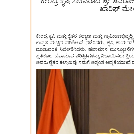
ಕೇಂದ್ರ ಕೃಷಿ ಸಚಿವರಾದ ಶ್ರೀ ಶಿವರಾ
ಖಾರಿಫ್ ಮೇಲ
ಕೇಂದ್ರ ಕೃಷಿ ಮತ್ತು ರೈತರ ಕಲ್ಯಾಣ ಮತ್ತು ಗ್ರಾಮೀಣಾಭಿವೃದ್
ಉನ್ನತ ಮಟ್ಟದ ಪರಿಶೀಲನೆ ನಡೆಸಿದರು, ಕೃಷಿ ಕಾರ್ಯದರ್ಶ
ಮಾಡುವಂತೆ ನಿರ್ದೇಶಿಸಿದರು. ಹವಾಮಾನ ಮುನ್ಸೂಚನೆಗಳು, ನ
ಪ್ರತಿಕೂಲ ಹವಾಮಾನ ಪರಿಸ್ಥಿತಿಗಳನ್ನು ನಿಭಾಯಿಸಲು ಕ್ರಿ
ಅವರು ರೈತರ ಕಲ್ಯಾಣವು ನಮಗೆ ಅತ್ಯಂತ ಆದ್ಯತೆಯಾಗಿದೆ 