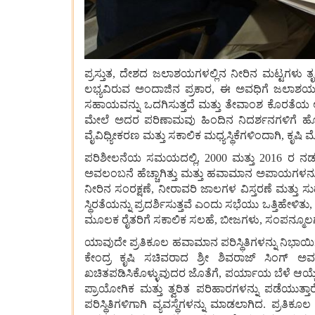
ಪ್ರಸ್ತುತ, ದೇಶದ ಜಲಾಶಯಗಳಲ್ಲಿನ ನೀರಿನ ಮಟ್ಟಗಳು ತೃಪ್
ಲಭ್ಯವಿರುವ ಅಂದಾಜಿನ ಪ್ರಕಾರ, ಈ ಅವಧಿಗೆ ಜಲಾಶಯದ ಸ
ಸಹಾಯವನ್ನು ಒದಗಿಸುತ್ತದೆ ಮತ್ತು ತೇವಾಂಶ ಕೊರತೆಯ 
ಮೇಲೆ ಅದರ ಪರಿಣಾಮವು ಹಿಂದಿನ ನಿದರ್ಶನಗಳಿಗೆ ಹೋಲಿಸಿದ
ವೈವಿಧ್ಯೀಕರಣ ಮತ್ತು ಸಕಾಲಿಕ ಮಧ್ಯಸ್ಥಿಕೆಗಳಿಂದಾಗಿ, ಕೃಷ
ಪರಿಶೀಲನೆಯ ಸಮಯದಲ್ಲಿ, 2000 ಮತ್ತು 2016 ರ ನಡುವೆ
ಅವಲಂಬನೆ ಹೆಚ್ಚಾಗಿತ್ತು ಮತ್ತು ಹವಾಮಾನ ಅಪಾಯಗಳನ್ನು ಎದುರ
ನೀರಿನ ಸಂರಕ್ಷಣೆ, ನೀರಾವರಿ ಜಾಲಗಳ ವಿಸ್ತರಣೆ ಮತ್ತು ಸುಧ
ಸ್ಥಿರತೆಯನ್ನು ಪ್ರದರ್ಶಿಸುತ್ತವೆ ಎಂದು ಸಭೆಯು ಒತ್ತಿಹೇಳಿತು
ಮೂಲಕ ರೈತರಿಗೆ ಸಕಾಲಿಕ ಸಲಹೆ, ಬೀಜಗಳು, ಸಂಪನ್ಮೂಲ
ಯಾವುದೇ ಪ್ರತಿಕೂಲ ಹವಾಮಾನ ಪರಿಸ್ಥಿತಿಗಳನ್ನು ನಿಭಾಯಿಸಲ
ಕೇಂದ್ರ ಕೃಷಿ ಸಚಿವರಾದ ಶ್ರೀ ಶಿವರಾಜ್ ಸಿಂಗ್ ಅ
ಖಚಿತಪಡಿಸಿಕೊಳ್ಳುವುದರ ಜೊತೆಗೆ, ಪರ್ಯಾಯ ಬೆಳೆ ಆಯ್ಕೆಗ
ಪ್ರಾಯೋಗಿಕ ಮತ್ತು ತ್ವರಿತ ಪರಿಹಾರಗಳನ್ನು ಪಡೆಯುತ್ತಾ
ಪರಿಸ್ಥಿತಿಗಳಿಗಾಗಿ ವ್ಯವಸ್ಥೆಗಳನ್ನು ಮಾಡಲಾಗಿದ. ಪ