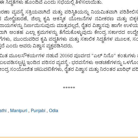
 ಸಿದ್ಧತೆಗಳು ಹೊಂದಿವೆ ಎಂದು ಸಭೆಯಲ್ಲಿ ತಿಳಿಸಲಾಯಿತು.
ಾ ವ್ಯವಸ್ಥೆ ಸಕ್ರಿಯವಾಗಿದೆ ಮತ್ತು ಪರಿಸ್ಥಿತಿಯನ್ನು ನಿಯಮಿತವಾಗಿ ಪರಿಶೀಲಿಸ
ಲ್ವಿಚಾರಣೆ, ಜಿಲ್ಲಾ ಕೃಷಿ ಆಕಸ್ಮಿಕ ಯೋಜನೆಗಳ ನವೀಕರಣ ಮತ್ತು ಬಿಕ್ಕಟ್ಟು
ಯ ಅಪಾಯಗಳನ್ನು ನಿರ್ಣಯಿಸುವುದು ಮಾತ್ರವಲ್ಲದೆ, ರೈತರ ವಿಶ್ವಾಸವು ಹಾಗೇ ಉಳಿಯು
ಂತಹ ಎಲ್ಲಾ ಕ್ರಮಗಳನ್ನು ತೆಗೆದುಕೊಳ್ಳುವುದು ಕೇಂದ್ರ ಸರ್ಕಾರದ ಉದ್ದೇ
ಣಿಗೆಗಳು, ಮುಂದುವರಿದ ಕೃಷಿ ಪದ್ಧತಿಗಳು ಮತ್ತು ಸಕಾಲಿಕ ಸಿದ್ಧತೆಗಳ ಮೂಲ
ತದೆ ಎಂದು ಅವರು ವಿಶ್ವಾಸ ವ್ಯಕ್ತಪಡಿಸಿದರು.
ತ್ತವೆ: ಸೀಮಿತ ಮೂಲಸೌಕರ್ಯಗಳ ನಡುವೆ 2016ರ ಪೂರ್ವದ "ಎಲ್ ನಿನೊ" ಕಂತುಗಳು ಹೆ
ಪಡಿಸಲ್ಪಟ್ಟ ಇಂದಿನ ಪರಿಸರ ವ್ಯವಸ್ಥೆ - ಭರವಸೆಗಳು ಅಡಚಣೆಗಳನ್ನು ಒಳಗೊಂಡಿವೆ
ೇಂದ್ರ ಸಂಯೋಜಿತ ಚಟುವಟಿಕೆಗಳು, ರೈತರ ವಿಶ್ವಾಸ ಮತ್ತು ನಿರಂತರ ಖಾರಿಫ್ ಪರಿ
*****
athi
,
Manipuri
,
Punjabi
,
Odia