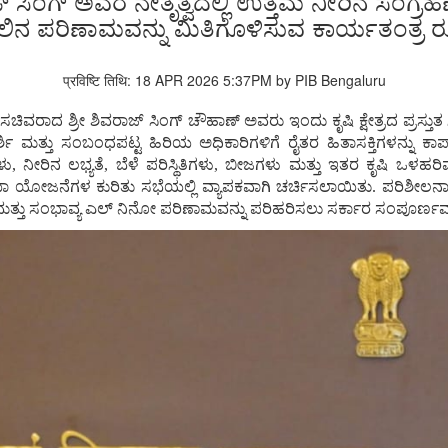
ಜ್ ಸಿಂಗ್ ಅವರ ನೇತೃತ್ವದಲ್ಲಿ ಉತ್ತಮ ನೀರಿನ ಸಂಗ್ರ
ಿನ ಪರಿಣಾಮವನ್ನು ಮಿತಿಗೊಳಿಸುವ ಕಾರ್ಯತಂತ್ರ 
प्रविष्टि तिथि: 18 APR 2026 5:37PM by PIB Bengaluru
ಧಿ ಸಚಿವರಾದ ಶ್ರೀ ಶಿವರಾಜ್ ಸಿಂಗ್ ಚೌಹಾಣ್ ಅವರು ಇಂದು ಕೃಷಿ ಕ್ಷೇತ್ರದ ಪ್ರಸ್ತುತ
ಿ ಮತ್ತು ಸಂಬಂಧಪಟ್ಟ ಹಿರಿಯ ಅಧಿಕಾರಿಗಳಿಗೆ ರೈತರ ಹಿತಾಸಕ್ತಿಗಳನ್ನು ಕಾಪಾ
ೀರಿನ ಲಭ್ಯತೆ, ಬೆಳೆ ಪರಿಸ್ಥಿತಿಗಳು, ಬೀಜಗಳು ಮತ್ತು ಇತರ ಕೃಷಿ ಒಳಹರಿವುಗ
ಯಾ ಯೋಜನೆಗಳ ಕುರಿತು ಸಭೆಯಲ್ಲಿ ವ್ಯಾಪಕವಾಗಿ ಚರ್ಚಿಸಲಾಯಿತು. ಪರಿಶೀಲನಾ ಸ
ಮತ್ತು ಸಂಭಾವ್ಯ ಎಲ್ ನಿನೋ ಪರಿಣಾಮವನ್ನು ಪರಿಹರಿಸಲು ಸರ್ಕಾರ ಸಂಪೂರ್ಣವಾಗ