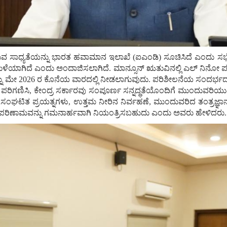
ೆ ಇರುವ ಸಾಧ್ಯತೆಯನ್ನು ಭಾರತ ಹವಾಮಾನ ಇಲಾಖೆ (ಐಎಂಡಿ) ಸೂಚಿಸಿದೆ ಎಂದು ಸ
ಮಳೆಯಾಗಿದೆ ಎಂದು ಅಂದಾಜಿಸಲಾಗಿದೆ. ಮಾನ್ಸೂನ್ ಋತುವಿನಲ್ಲಿ ಎಲ್ ನಿನೋ 
 ಮೇ 2026 ರ ಕೊನೆಯ ವಾರದಲ್ಲಿ ನೀಡಲಾಗುವುದು. ಪರಿಶೀಲನೆಯ ಸಂದರ್ಭದಲ್ಲಿ, 
ಗಣಿಸಿ, ಕೇಂದ್ರ ಸರ್ಕಾರವು ಸಂಪೂರ್ಣ ಸನ್ನದ್ಧತೆಯೊಂದಿಗೆ ಮುಂದುವರಿಯುತ್ತಿ
ರಗಳ ಸಂಘಟಿತ ಪ್ರಯತ್ನಗಳು, ಉತ್ತಮ ನೀರಿನ ನಿರ್ವಹಣೆ, ಮುಂದುವರಿದ ತಂತ್ರಜ್ಞ
ಪರಿಣಾಮವನ್ನು ಗಮನಾರ್ಹವಾಗಿ ನಿಯಂತ್ರಿಸಬಹುದು ಎಂದು ಅವರು ಹೇಳಿದರು.