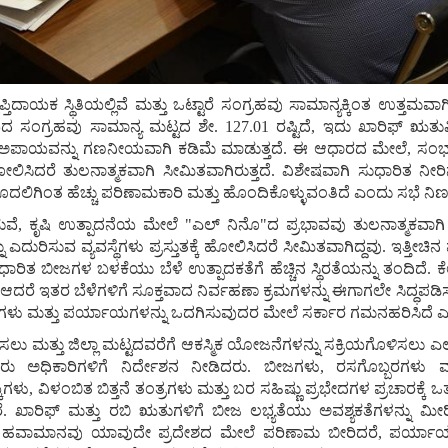
ತಿದಾಯಕ ಸ್ಥಿತಿಯಲ್ಲಿವೆ ಮತ್ತು ಒಟ್ಟಾರೆ ಸಂಗ್ರಹವು ಸಾಮಾನ್ಯಕ್ಕಿಂತ ಉತ್ತಮ
ಂಗ್ರಹವು ಸಾಮಾನ್ಯ ಮಟ್ಟದ ಶೇ. 127.01 ರಷ್ಟಿದೆ, ಇದು ಖಾರಿಫ್ ಋತುವಿನಲ
ಅಪಾಯವನ್ನು ಗಣನೀಯವಾಗಿ ಕಡಿಮೆ ಮಾಡುತ್ತದೆ. ಈ ಆಧಾರದ ಮೇಲೆ, ಸಂಭಾವ್
ರೆ ತುಲನಾತ್ಮಕವಾಗಿ ಸೀಮಿತವಾಗಿರುತ್ತದೆ. ವಿಶೇಷವಾಗಿ ಸುಧಾರಿತ ನೀರಿನ ಲಭ
ಿ ಮೊದಲಿಗಿಂತ ಹೆಚ್ಚು ಪರಿಣಾಮಕಾರಿ ಮತ್ತು ಹೊಂದಿಕೊಳ್ಳುವಂತಿದೆ ಎಂದು ಸಭೆ ನಿರ
, ಕೃಷಿ ಉತ್ಪಾದನೆಯ ಮೇಲೆ "ಎಲ್ ನಿನೊ"ದ ಪ್ರಭಾವವು ತುಲನಾತ್ಮಕವಾಗಿ ಹೆ
ಿಸುವ ವ್ಯವಸ್ಥೆಗಳು ಪ್ರಸ್ತುತಕ್ಕೆ ಹೋಲಿಸಿದರೆ ಸೀಮಿತವಾಗಿದ್ದವು. ಇತ್ತೀಚಿನ ವರ
ಾರಿತ ಬೀಜಗಳ ಬಳಕೆಯು ಬೆಳೆ ಉತ್ಪಾದಕತೆಗೆ ಹೆಚ್ಚಿನ ಸ್ಥಿರತೆಯನ್ನು ತಂದಿದೆ. ಕೆಲ
, ಆದರೆ ಇತರ ಬೆಳೆಗಳಿಗೆ ಸೂಕ್ತವಾದ ನಿರ್ವಹಣಾ ಕ್ರಮಗಳನ್ನು ಈಗಾಗಲೇ ಸಿದ್ಧಪಡಿಸಲಾಗುತ
ಗಳು ಮತ್ತು ಪರ್ಯಾಯಗಳನ್ನು ಒದಗಿಸುವುದರ ಮೇಲೆ ಸರ್ಕಾರ ಗಮನಹರಿಸಿದೆ ಎಂ
ು ಮತ್ತು ಜಿಲ್ಲಾ ಮಟ್ಟದವರೆಗೆ ಆಕಸ್ಮಿಕ ಯೋಜನೆಗಳನ್ನು ಸಕ್ರಿಯಗೊಳಿಸಲು ಎಲ್ಲ
ವರು ಅಧಿಕಾರಿಗಳಿಗೆ ನಿರ್ದೇಶನ ನೀಡಿದರು. ಬೀಜಗಳು, ರಸಗೊಬ್ಬರಗಳು ಮ
ಳು, ವಿಳಂಬಿತ ಬಿತ್ತನೆ ತಂತ್ರಗಳು ಮತ್ತು ಬರ ಸಹಿಷ್ಣು ಪ್ರಭೇದಗಳ ಪ್ರಚಾರಕ್ಕ
ರೆ. ಖಾರಿಫ್ ಮತ್ತು ರಬಿ ಋತುಗಳಿಗೆ ಬೀಜ ಲಭ್ಯತೆಯು ಅವಶ್ಯಕತೆಗಳನ್ನು ಮೀರಿ
್ರತಿಕೂಲ ಹವಾಮಾನವು ಯಾವುದೇ ಪ್ರದೇಶದ ಮೇಲೆ ಪರಿಣಾಮ ಬೀರಿದರೆ, ಪರ್ಯಾ