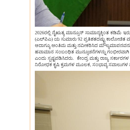
2026ರಲ್ಲಿ ನೈಋತ್ಯ ಮಾನ್ಸೂನ್ ಸಾಮಾನ್ಯಕ್ಕಿಂತ ಕಡಿಮ
(ಎಲ್‌ಪಿಎ) ಯ ಸುಮಾರು 92 ಪ್ರತಿಶತದಷ್ಟು ಕಾಲೋಚಿತ 
ಆದಾಗ್ಯೂ ಅಂತಿಮ ಮತ್ತು ನವೀಕರಿಸಿದ ಮೌಲ್ಯಮಾಪನವನ್ನು
ಹವಾಮಾನ ಸಂಬಂಧಿತ ಮುನ್ಸೂಚನೆಗಳನ್ನು ಗಂಭೀರವಾಗಿ ಪರಿ
ಎಂದು ಸ್ಪಷ್ಟಪಡಿಸಿದರು. ಕೇಂದ್ರ ಮತ್ತು ರಾಜ್ಯ ಸರ್ಕಾ
ನಿರೋಧಕ ಕೃಷಿ ಕ್ರಮಗಳ ಮೂಲಕ, ಸಂಭಾವ್ಯ ಸವಾಲುಗಳ 