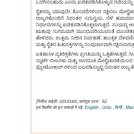
ಒದಗಿಸಬಹುದು ಎಂದು ಖಚಿತಪಡಿಸಿಕೊಳ್ಳುವ ಗುರಿಯನ್ನು ಈ
ರೈತರನ್ನು ಯಾವುದೇ ತೊಂದರೆಗಳಿಂದ ರಕ್ಷಿಸಲು ಮೇಲ್ವಿಚಾರಣ
ರಾಜ್ಯಗಳೊಂದಿಗೆ ನಿರಂತರ ಸಮನ್ವಯ, ಬೆಳೆ ಹವಾಮಾನ ಮೇ
ನಿರ್ಧಾರಗಳನ್ನು ಖಚಿತಪಡಿಸಿಕೊಳ್ಳಲಾಗುತ್ತಿದೆ. ಸಂಭಾವ್
ಋತುವು ಸುಗಮವಾಗಿ ಮುಂದುವರಿಯುವಂತೆ ಮುಂಚಿತವಾಗಿ ಅ
ಹೇಳಿದರು. ಉತ್ತಮ ನೀರಿನ ನಿರ್ವಹಣೆ, ತಾಂತ್ರಿಕ ಬೆಳವ
ಮತ್ತು ರೈತರ ಹಿತಾಸಕ್ತಿಗಳನ್ನು ಸಂಪೂರ್ಣವಾಗಿ ರಕ್ಷಿಸಲಾಗುತ್
ಐತಿಹಾಸಿಕ ವ್ಯತಿರಿಕ್ತತೆಗಳು ಪ್ರಗತಿಯನ್ನು ಒತ್ತಿಹೇಳು
ಸ್ಮಾರ್ಟ್ ಬೀಜಗಳು ಮತ್ತು ಜಾಗರೂಕ ಮೇಲ್ವಿಚಾರಣೆಯಿಂದ ಬಲ
ಪ್ರೋಟೋಕಾಲ್‌ ಗಳಿಂದ ಬಲಪಡಿಸಲ್ಪಟ್ಟ ನಿರಂತರ ರಾಜ್ಯ-ಕ
(रिलीज़ आईडी: 2253340)
आगंतुक पटल : 52
इस विज्ञप्ति को इन भाषाओं में पढ़ें:
English
,
Urdu
,
हिन्दी
,
Mar