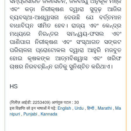
ସମ୍ପ୍ରସାରିତ ଜଳସେଚନ, ଜଳବାୟୁ ଅନୁକୂଳ ମଞ୍ଜି
ଏବଂ କଡ଼ା ନିରୀକ୍ଷଣ ଦ୍ୱାରା ସୁଦୃଢ଼ ଆଜିର
ବ୍ୟବସ୍ଥା-ଆଶ୍ୱାସନା ଦେଉଛି ଯେ ବର୍ତ୍ତମାନ
ବାଧାବିଘ୍ନ ସୀମିତ ହେବ। ରାଜ୍ୟ ଏବଂ କେନ୍ଦ୍ର
ମଧ୍ୟରେ ନିରନ୍ତର ସମନ୍ୱୟ-ଫସଲ ଏବଂ
ପାଣିପାଗ ନିରୀକ୍ଷଣ ଏବଂ ସଂସ୍ଥାଗତ ସଙ୍କଟ
ପରିଚାଳନା ପ୍ରୋଟୋକଲ ଦ୍ୱାରା ଆହୁରି ମଜବୁତ
ହୋଇ କୃଷକଙ୍କ ଆତ୍ମବିଶ୍ୱାସ ଏବଂ ଖରିଫ
ଚାଷର ନିରବଚ୍ଛିନ୍ନ ଗତିକୁ ସୁନିଶ୍ଚିତ କରିଥାଏ।
HS
(रिलीज़ आईडी: 2253409)
आगंतुक पटल : 30
इस विज्ञप्ति को इन भाषाओं में पढ़ें:
English
,
Urdu
,
हिन्दी
,
Marathi
,
Ma
nipuri
,
Punjabi
,
Kannada