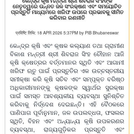
କେନ୍ଦ୍ର କୃଷି ମନ୍ତ୍ରୀ ଶ୍ରୀ ଶିବରାଜ ସିଂହଙ୍କ
ନେତୃତ୍ୱରେ ଉନ୍ନତ ଜଳ ସଂରକ୍ଷଣ ଏବଂ ସମୟୋଚିତ
ପ୍ରସ୍ତୁତି ମାଧ୍ୟମରେ ଖରିଫ ଉପରେ ପ୍ରଭାବକୁ ସୀମିତ
କରିବାର ରଣନୀତି
प्रविष्टि तिथि: 18 APR 2026 5:37PM by PIB Bhubaneswar
କେନ୍ଦ୍ର କୃଷି ଏବଂ କୃଷକ କଲ୍ୟାଣ ତଥା ଗ୍ରାମୀଣ
ବିକାଶ ମନ୍ତ୍ରୀ ଶ୍ରୀ ଶିବରାଜ ସିଂହ ଚୌହାନ ଆଜି
କୃଷି କ୍ଷେତ୍ରର ବର୍ତ୍ତମାନର ସ୍ଥିତି ଏବଂ ଆଗାମୀ
ଖରିଫ ଋତୁ ପାଇଁ ପ୍ରସ୍ତୁତିର ଏକ ଉଚ୍ଚସ୍ତରୀୟ
ସମୀକ୍ଷା କରି କୃଷି ସଚିବ ଏବଂ ସମ୍ପୃକ୍ତ ବରିଷ୍ଠ
ଅଧିକାରୀମାନଙ୍କୁ କୃଷକଙ୍କ ସ୍ୱାର୍ଥର ସୁରକ୍ଷା
ପାଇଁ ସମସ୍ତ ଆବଶ୍ୟକୀୟ ବ୍ୟବସ୍ଥା ସୁନିଶ୍ଚିତ
କରିବାକୁ ନିର୍ଦ୍ଦେଶ ଦେଇଛନ୍ତି। ଏହି ବୈଠକରେ
ପାଣିପାଗ ପୂର୍ବାନୁମାନ, ଜଳ ଉପଲବ୍ଧତା, ଫସଲର
ସ୍ଥିତି, ବିହନ ଏବଂ ଅନ୍ୟାନ୍ୟ କୃଷି ଉପକରଣର
ବ୍ୟବସ୍ଥା, ରାଜ୍ୟଗୁଡ଼ିକର ପ୍ରସ୍ତୁତି ଏବଂ