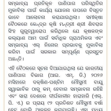
ସମ୍ଭାବ୍ୟ ପ୍ରତିକୂଳ ପାଣିପାଗ ପରିସ୍ଥିତିର
ମୁକାବିଲା ପାଇଁ କାର୍ଯ୍ୟ ଯୋଜନା ଉପରେ ବିସ୍ତୃତ
ଭାବେ ଆଲୋଚନା କରାଯାଇଥିଲା। ସମୀକ୍ଷା
ବୈଠକରେ କେନ୍ଦ୍ର କୃଷି ମନ୍ତ୍ରୀ ଶ୍ରୀ ଶିବରାଜ
ସିଂହ ଗୁରୁତ୍ୱାରୋପ କରିଥିଲେ ଯେ କୃଷକଙ୍କ
କଲ୍ୟାଣ ଆମ ପାଇଁ ସର୍ବାଧିକ ପ୍ରାଥମିକତା ଏବଂ
ସମ୍ଭାବ୍ୟ ଏଲ୍ ନିନୋର ପ୍ରଭାବକୁ ମୁକାବିଲା
କରିବା ପାଇଁ ସରକାର ସମ୍ପୂର୍ଣ୍ଣ ପ୍ରସ୍ତୁତ
ଅଛନ୍ତି।
ଏହି ବୈଠକରେ ସୂଚନା ଦିଆଯାଇଥିଲା ଯେ ଭାରତୀୟ
ପାଣିପାଗ ବିଭାଗ (ଆଇ. ଏମ୍. ଡି.) ୨୦୨୬
ମସିହାରେ ଦକ୍ଷିଣ-ପଶ୍ଚିମ ମୌସୁମୀ ବାୟୁ
ସ୍ୱାଭାବିକ ଠାରୁ କମ୍ ହେବାର ସମ୍ଭାବନା ରହିଛି
ଏବଂ ସାରା ଦେଶରେ ଦୀର୍ଘକାଳୀନ ହାରାହାରି (ଏଲ୍.
ପି. ଏ.) ର ପ୍ରାୟ ୯୨ ପ୍ରତିଶତ ମୌସୁମୀ ବର୍ଷା
ହେବ ବୋଲି ଆକଳନ କରାଯାଇଛି। ଏହା ମଧ୍ୟ