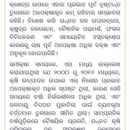
କ୍ଷେତ୍ର ଉପରେ ଏହାର ପ୍ରଭାବ ପୂର୍ବ ଦୃଷ୍ଟାନ୍ତ
ତୁଳନାରେ ଅପେକ୍ଷାକୃତ କମ୍‍ ରହିବାର ସମ୍ଭାବନା
ରହିଛି। ବିଶେଷ କରି ଉନ୍ନତ ଜଳ ଉପଲବ୍ଧତା,
କ୍ଷୁଦ୍ର ଜଳସେଚନ, ବୈଜ୍ଞାନିକ ପରାମର୍ଶ, ଫସଲ
ବିବିଧକରଣ ଏବଂ ସମୟୋଚିତ ହସ୍ତକ୍ଷେପ
କାରଣରୁ ଚାଷ ପୂର୍ବ ଅପେକ୍ଷା ଅଧିକ ଦକ୍ଷ ଏବଂ
ଅନୁକୂଳ ହୋଇପାରିଛି।
ସମୀକ୍ଷା ସମୟରେ, ଏହା ମଧ୍ୟ ଉଲ୍ଲେଖ
କରାଯାଇଥିଲା ଯେ ୨୦୦୦ ରୁ ୨୦୧୬ ମଧ୍ୟରେ,
କୃଷି ଉତ୍ପାଦନ ଉପରେ ଏଲ୍ ନିନୋର ପ୍ରଭାବ
ଅପେକ୍ଷାକୃତ ଅଧିକ ସ୍ପଷ୍ଟ ଥିଲା, କାରଣ ସେହି
ସମୟରେ ବର୍ଷା ନିର୍ଭରଶୀଳତା ଅଧିକ ଥିଲା, ଏବଂ
ଜଳବାୟୁ ବିପଦର ମୁକାବିଲା ପାଇଁ ବ୍ୟବସ୍ଥା
ବର୍ତ୍ତମାନ ତୁଳନାରେ ସୀମିତ ଥିଲା। ସାମ୍ପ୍ରତିକ
ବର୍ଷଗୁଡ଼ିକରେ ବୈଷୟିକ ପ୍ରଗତି, ଉନ୍ନତ କୃଷି
ପରିଚାଳନା, ଜଳ ସଂରକ୍ଷଣ, ଜଳସେଚନ