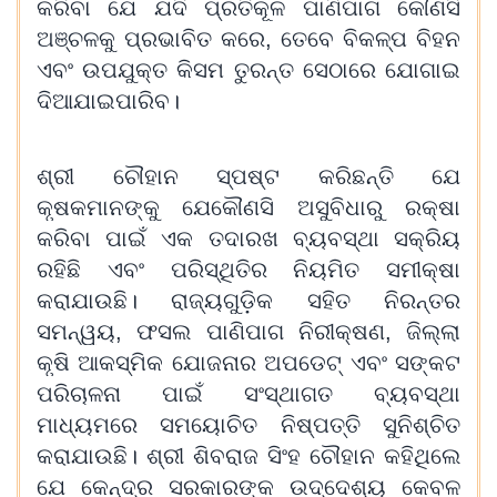
କରିବା ଯେ ଯଦି ପ୍ରତିକୂଳ ପାଣିପାଗ କୌଣସି
ଅଞ୍ଚଳକୁ ପ୍ରଭାବିତ କରେ, ତେବେ ବିକଳ୍ପ ବିହନ
ଏବଂ ଉପଯୁକ୍ତ କିସମ ତୁରନ୍ତ ସେଠାରେ ଯୋଗାଇ
ଦିଆଯାଇପାରିବ।
ଶ୍ରୀ ଚୌହାନ ସ୍ପଷ୍ଟ କରିଛନ୍ତି ଯେ
କୃଷକମାନଙ୍କୁ ଯେକୌଣସି ଅସୁବିଧାରୁ ରକ୍ଷା
କରିବା ପାଇଁ ଏକ ତଦାରଖ ବ୍ୟବସ୍ଥା ସକ୍ରିୟ
ରହିଛି ଏବଂ ପରିସ୍ଥିତିର ନିୟମିତ ସମୀକ୍ଷା
କରାଯାଉଛି। ରାଜ୍ୟଗୁଡ଼ିକ ସହିତ ନିରନ୍ତର
ସମନ୍ୱୟ, ଫସଲ ପାଣିପାଗ ନିରୀକ୍ଷଣ, ଜିଲ୍ଲା
କୃଷି ଆକସ୍ମିକ ଯୋଜନାର ଅପଡେଟ୍ ଏବଂ ସଙ୍କଟ
ପରିଚାଳନା ପାଇଁ ସଂସ୍ଥାଗତ ବ୍ୟବସ୍ଥା
ମାଧ୍ୟମରେ ସମୟୋଚିତ ନିଷ୍ପତ୍ତି ସୁନିଶ୍ଚିତ
କରାଯାଉଛି। ଶ୍ରୀ ଶିବରାଜ ସିଂହ ଚୌହାନ କହିଥିଲେ
ଯେ କେନ୍ଦ୍ର ସରକାରଙ୍କ ଉଦ୍ଦେଶ୍ୟ କେବଳ