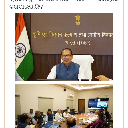
କରାଯାଇପାରିବ।