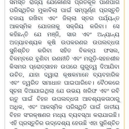
ସମସ୍ତ ରାଜ୍ୟ ଯେକୌଣସି ପ୍ରତିକୂଳ ପାଣିପାଗ
ପରିସ୍ଥିତିର ମୁକାବିଲା ପାଇଁ ସମ୍ପୂର୍ଣ୍ଣ ପ୍ରସ୍ତୁତି
ବଜାୟ ରଖିବା ଏବଂ ଜିଲ୍ଲା ସ୍ତର ପର୍ଯ୍ୟନ୍ତ
ଆକସ୍ମିକ ଯୋଜନାକୁ ସକ୍ରିୟ କରିବା। ସେ
କହିଛନ୍ତି ଯେ ମଞ୍ଜି, ସାର ଏବଂ ଅନ୍ୟାନ୍ୟ
ଅତ୍ୟାବଶ୍ୟକ କୃଷି ଉପକରଣର ଉପଲବ୍ଧତା
ସୁନିଶ୍ଚିତ କରିବା ସହିତ ବିକଳ୍ପ ଫସଲ,
ବିଳମ୍ବରେ ବୁଣିବା ରଣନୀତି ଏବଂ ମରୁଡ଼ି-ସହନଶୀଳ
କିସମର ପ୍ରୋତ୍ସାହନ ଉପରେ ଗୁରୁତ୍ୱ ଦିଆଯିବା
ଉଚିତ, ଯାହା ଦ୍ୱାରା କୃଷକମାନେ ବ୍ୟବହାରିକ
ଏବଂ ତ୍ୱରିତ ସମାଧାନ ପାଇପାରିବେ। ବୈଠକରେ
ସୂଚନା ଦିଆଯାଇଥିଲା ଯେ ଉଭୟ ଖରିଫ ଏବଂ ରବି
ଋତୁ ପାଇଁ ବିହନ ଉପଲବ୍ଧତା ଆବଶ୍ୟକତାଠାରୁ
ଅଧିକ, ଏବଂ ଆକସ୍ମିକ ପରିସ୍ଥିତି ପାଇଁ ଜାତୀୟ
ବିହନ ସଂରକ୍ଷଣର ମଧ୍ୟ ବ୍ୟବସ୍ଥା କରାଯାଇଛି।
ଏହି ପ୍ରସ୍ତୁତିର ଉଦ୍ଦେଶ୍ୟ ହେଉଛି ଏହା ସୁନିଶ୍ଚିତ