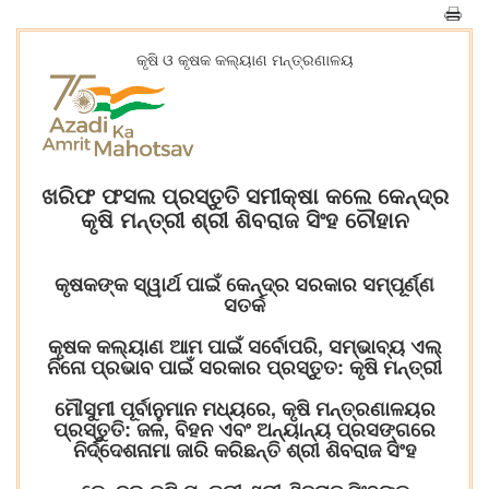
କୃଷି ଓ କୃଷକ କଲ୍ୟାଣ ମନ୍ତ୍ରଣାଳୟ
ଖରିଫ ଫସଲ ପ୍ରସ୍ତୁତି ସମୀକ୍ଷା କଲେ କେନ୍ଦ୍ର
କୃଷି ମନ୍ତ୍ରୀ ଶ୍ରୀ ଶିବରାଜ ସିଂହ ଚୌହାନ
କୃଷକଙ୍କ ସ୍ୱାର୍ଥ ପାଇଁ କେନ୍ଦ୍ର ସରକାର ସମ୍ପୂର୍ଣ୍ଣ
ସତର୍କ
କୃଷକ କଲ୍ୟାଣ ଆମ ପାଇଁ ସର୍ବୋପରି, ସମ୍ଭାବ୍ୟ ଏଲ୍
ନିନୋ ପ୍ରଭାବ ପାଇଁ ସରକାର ପ୍ରସ୍ତୁତ: କୃଷି ମନ୍ତ୍ରୀ
ମୌସୁମୀ ପୂର୍ବାନୁମାନ ମଧ୍ୟରେ, କୃଷି ମନ୍ତ୍ରଣାଳୟର
ପ୍ରସ୍ତୁତି: ଜଳ, ବିହନ ଏବଂ ଅନ୍ୟାନ୍ୟ ପ୍ରସଙ୍ଗରେ
ନିର୍ଦ୍ଦେଶନାମା ଜାରି କରିଛନ୍ତି ଶ୍ରୀ ଶିବରାଜ ସିଂହ