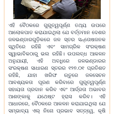
ଏହି ବୈଠକରେ ଗୁରୁତ୍ୱପୂର୍ଣ୍ଣ ତଥ୍ୟ ଉପରେ
ଆଲୋକପାତ କରାଯାଇଥିଲା ଯେ ବର୍ତ୍ତମାନ ଦେଶର
ଜଳଭଣ୍ଡାରଗୁଡ଼ିକରେ ଜଳ ସ୍ତର ସନ୍ତୋଷଜନକ
ସ୍ଥିତିରେ ରହିଛି ଏବଂ ସାମଗ୍ରିକ ସଂରକ୍ଷଣ
ସ୍ୱାଭାବିକଠାରୁ ଭଲ ରହିଛି। ଉପଲବ୍ଧ ଆକଳନ
ଅନୁଯାୟୀ, ଏହି ଅବଧିରେ ଜଳଭଣ୍ଡାରର
ସଂରକ୍ଷଣ ସାଧାରଣ ସ୍ତରର ୧୨୭.୦୧ ପ୍ରତିଶତ
ରହିଛି, ଯାହା ଖରିଫ ଋତୁରେ ଜଳସେଚନ
ଆବଶ୍ୟକତା ପୂରଣ କରିବାରେ ଗୁରୁତ୍ୱପୂର୍ଣ୍ଣ
ସହାୟତା ପ୍ରଦାନ କରିବ ଏବଂ ଆର୍ଦ୍ରତା ଅଭାବର
ଆଶଙ୍କାକୁ ଯଥେଷ୍ଟ ହ୍ରାସ କରିବ। ଏହି
ଆଧାରରେ, ବୈଠକରେ ଆକଳନ କରାଯାଇଥିଲା ଯେ
ସମ୍ଭାବ୍ୟ ଏଲ୍ ନିନୋ ପ୍ରଭାବ ସତ୍ତ୍ୱେ, କୃଷି