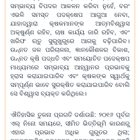
ସମ୍ଭାବ୍ୟ ବିପଦର ଆକଳନ କରିବା ନୁହେଁ, ବରଂ
ଏଭଳି ସମସ୍ତ ପଦକ୍ଷେପ ଆଗୁଆ ନେବା,
ଯାହାଦ୍ୱାରା କୃଷକମାନଙ୍କ ଆତ୍ମବିଶ୍ୱାସ
ଅକ୍ଷୁର୍ଣ୍ଣ ରହିବ, ଚାଷ କାର୍ଯ୍ୟ ଜାରି ରହିବ, ଏବଂ
ଖରିଫ ଋତୁ ସୁରୁଖୁରୁରେ ଆଗକୁ ବଢ଼ିପାରିବ।
ଉନ୍ନତ ଜଳ ପରିଚାଳନା, ଜ୍ଞାନକୌଶଳର ବିକାଶ,
ଉନ୍ନତ କୃଷି ପଦ୍ଧତି ଏବଂ ସମୟୋଚିତ ପଦେକ୍ଷପ
ମାଧ୍ୟମରେ ସମ୍ଭାବ୍ୟ ଆହ୍ୱାନର ପ୍ରଭାବକୁ
ହ୍ରାସ କରାଯାଇପାରିବ ଏବଂ କୃଷକଙ୍କ ସ୍ୱାର୍ଥକୁ
ସମ୍ପୂର୍ଣ୍ଣ ଭାବେ ସୁରକ୍ଷିତ କରାଯାଇପାରିବ ବୋଲି
ସେ ବିଶ୍ୱାସ ବ୍ୟକ୍ତ କରିଥିଲେ।
ଐତିହାସିକ ତୁଳନା ପ୍ରଗତି ଦର୍ଶାଉଛି: ୨୦୧୬ ପୂର୍ବର
ଏଲ୍ ନିନୋ ସମୟରେ, ସୀମିତ ଭିତ୍ତିଭୂମି କାରଣରୁ
ଏହାର ପ୍ରଭାବ ଅଧିକ ଗୁରୁତର ଥିଲା;