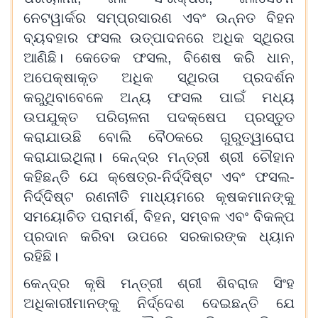
ନେଟୱାର୍କର ସମ୍ପ୍ରସାରଣ ଏବଂ ଉନ୍ନତ ବିହନ
ବ୍ୟବହାର ଫସଲ ଉତ୍ପାଦନରେ ଅଧିକ ସ୍ଥିରତା
ଆଣିଛି। କେତେକ ଫସଲ, ବିଶେଷ କରି ଧାନ,
ଅପେକ୍ଷାକୃତ ଅଧିକ ସ୍ଥିରତା ପ୍ରଦର୍ଶନ
କରୁଥିବାବେଳେ ଅନ୍ୟ ଫସଲ ପାଇଁ ମଧ୍ୟ
ଉପଯୁକ୍ତ ପରିଚାଳନା ପଦକ୍ଷେପ ପ୍ରସ୍ତୁତ
କରାଯାଉଛି ବୋଲି ବୈଠକରେ ଗୁରୁତ୍ୱାରୋପ
କରାଯାଇଥିଲା। କେନ୍ଦ୍ର ମନ୍ତ୍ରୀ ଶ୍ରୀ ଚୌହାନ
କହିଛନ୍ତି ଯେ କ୍ଷେତ୍ର-ନିର୍ଦ୍ଦିଷ୍ଟ ଏବଂ ଫସଲ-
ନିର୍ଦ୍ଦିଷ୍ଟ ରଣନୀତି ମାଧ୍ୟମରେ କୃଷକମାନଙ୍କୁ
ସମୟୋଚିତ ପରାମର୍ଶ, ବିହନ, ସମ୍ବଳ ଏବଂ ବିକଳ୍ପ
ପ୍ରଦାନ କରିବା ଉପରେ ସରକାରଙ୍କ ଧ୍ୟାନ
ରହିଛି।
କେନ୍ଦ୍ର କୃଷି ମନ୍ତ୍ରୀ ଶ୍ରୀ ଶିବରାଜ ସିଂହ
ଅଧିକାରୀମାନଙ୍କୁ ନିର୍ଦ୍ଦେଶ ଦେଇଛନ୍ତି ଯେ