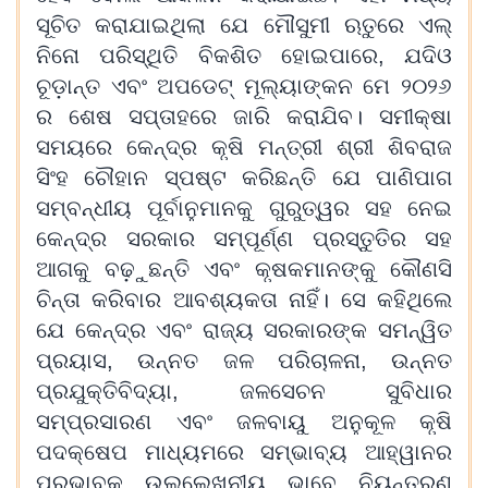
ସୂଚିତ କରାଯାଇଥିଲା ଯେ ମୌସୁମୀ ଋତୁରେ ଏଲ୍
ନିନୋ ପରିସ୍ଥିତି ବିକଶିତ ହୋଇପାରେ, ଯଦିଓ
ଚୂଡ଼ାନ୍ତ ଏବଂ ଅପଡେଟ୍ ମୂଲ୍ୟାଙ୍କନ ମେ ୨୦୨୬
ର ଶେଷ ସପ୍ତାହରେ ଜାରି କରାଯିବ। ସମୀକ୍ଷା
ସମୟରେ କେନ୍ଦ୍ର କୃଷି ମନ୍ତ୍ରୀ ଶ୍ରୀ ଶିବରାଜ
ସିଂହ ଚୌହାନ ସ୍ପଷ୍ଟ କରିଛନ୍ତି ଯେ ପାଣିପାଗ
ସମ୍ବନ୍ଧୀୟ ପୂର୍ବାନୁମାନକୁ ଗୁରୁତ୍ୱର ସହ ନେଇ
କେନ୍ଦ୍ର ସରକାର ସମ୍ପୂର୍ଣ୍ଣ ପ୍ରସ୍ତୁତିର ସହ
ଆଗକୁ ବଢ଼ୁଛନ୍ତି ଏବଂ କୃଷକମାନଙ୍କୁ କୌଣସି
ଚିନ୍ତା କରିବାର ଆବଶ୍ୟକତା ନାହିଁ। ସେ କହିଥିଲେ
ଯେ କେନ୍ଦ୍ର ଏବଂ ରାଜ୍ୟ ସରକାରଙ୍କ ସମନ୍ୱିତ
ପ୍ରୟାସ, ଉନ୍ନତ ଜଳ ପରିଚାଳନା, ଉନ୍ନତ
ପ୍ରଯୁକ୍ତିବିଦ୍ୟା, ଜଳସେଚନ ସୁବିଧାର
ସମ୍ପ୍ରସାରଣ ଏବଂ ଜଳବାୟୁ ଅନୁକୂଳ କୃଷି
ପଦକ୍ଷେପ ମାଧ୍ୟମରେ ସମ୍ଭାବ୍ୟ ଆହ୍ୱାନର
ପ୍ରଭାବକୁ ଉଲ୍ଲେଖନୀୟ ଭାବେ ନିୟନ୍ତ୍ରଣ