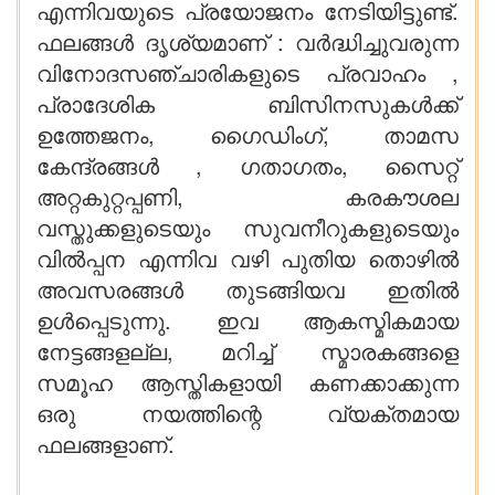
എന്നിവയുടെ പ്രയോജനം നേടിയിട്ടുണ്ട്.
ഫലങ്ങൾ ദൃശ്യമാണ് : വർദ്ധിച്ചുവരുന്ന
വിനോദസഞ്ചാരികളുടെ പ്രവാഹം ,
പ്രാദേശിക ബിസിനസുകൾക്ക്
ഉത്തേജനം, ഗൈഡിംഗ്, താമസ
കേന്ദ്രങ്ങൾ , ഗതാഗതം, സൈറ്റ്
അറ്റകുറ്റപ്പണി, കരകൗശല
വസ്തുക്കളുടെയും സുവനീറുകളുടെയും
വിൽപ്പന എന്നിവ വഴി പുതിയ തൊഴിൽ
അവസരങ്ങൾ തുടങ്ങിയവ ഇതിൽ
ഉൾപ്പെടുന്നു. ഇവ ആകസ്മികമായ
നേട്ടങ്ങളല്ല, മറിച്ച് സ്മാരകങ്ങളെ
സമൂഹ ആസ്തികളായി കണക്കാക്കുന്ന
ഒരു നയത്തിന്റെ വ്യക്തമായ
ഫലങ്ങളാണ്.