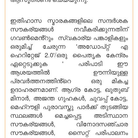
ഇതിഹാസ സ്മാരകങ്ങളിലെ സന്ദർശക
സൗകര്യങ്ങൾ നവീകരിക്കുന്നതിന്
ഗവൺമെൻ്റും സ്വകാര്യ പങ്കാളികളും
ഒരുമിച്ച് ചേരുന്ന 'അഡോപ്റ്റ് എ
ഹെറിറ്റേജ് 2.0'/ഒരു പൈതൃക കേന്ദ്രം
ഏറ്റെടുക്കുക ' പരിപാടി ഈ
ആശയത്തിൽ ഊന്നിയുള്ള
പ്രവർത്തനത്തിൻ്റെ ഒരു മികച്ച
ഉദാഹരണമാണ്. ആഗ്ര കോട്ട, ഖുതുബ്
മിനാർ, അജന്ത ഗുഹകൾ, ചുവപ്പ് കോട്ട,
മെഹ്‌റൗളി പുരാവസ്തു പാർക്ക് തുടങ്ങിയ
സ്ഥലങ്ങൾ മെച്ചപ്പെട്ട അടിസ്ഥാന
സൗകര്യങ്ങൾ, വിനോദസഞ്ചാര
സൗകര്യങ്ങൾ, സൈറ്റ് പരിപാലനം