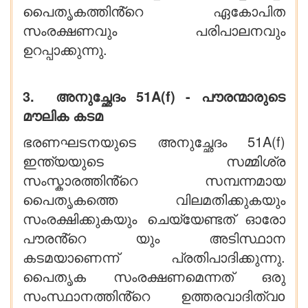
പൈതൃകത്തിൻ്റെ ഏകോപിത
സംരക്ഷണവും പരിപാലനവും
ഉറപ്പാക്കുന്നു.
3. അനുച്ഛേദം 51A(f) - പൗരന്മാരുടെ
മൗലിക കടമ
ഭരണഘടനയുടെ അനുച്ഛേദം 51A(f)
ഇന്ത്യയുടെ സമ്മിശ്ര
സംസ്കാരത്തിൻ്റെ സമ്പന്നമായ
പൈതൃകത്തെ വിലമതിക്കുകയും
സംരക്ഷിക്കുകയും ചെയ്യേണ്ടത് ഓരോ
പൗരൻ്റെ യും അടിസ്ഥാന
കടമയാണെന്ന് പ്രതിപാദിക്കുന്നു.
പൈതൃക സംരക്ഷണമെന്നത് ഒരു
സംസ്ഥാനത്തിൻ്റെ ഉത്തരവാദിത്വo