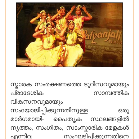
സ്മാരക സംരക്ഷണത്തെ ടൂറിസവുമായും
പ്രാദേശിക സാമ്പത്തിക
വികസനവുമായും
സംയോജിപ്പിക്കുന്നതിനുള്ള ഒരു
മാർഗമായി- പൈതൃക സ്ഥലങ്ങളിൽ
നൃത്തം, സംഗീതം, സാംസ്കാരിക മേളകൾ
എന്നിവ സംഘടിപ്പിക്കുന്നതിനെ