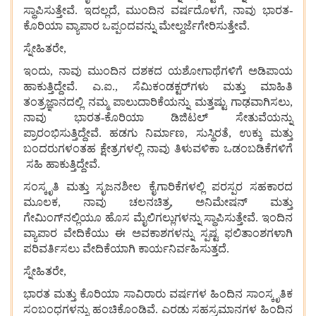
ಸ್ಥಾಪಿಸುತ್ತೇವೆ. ಇದಲ್ಲದೆ, ಮುಂದಿನ
ವರ್ಷದೊಳಗೆ, ನಾವು
ಭಾರತ-
ಕೊರಿಯಾ
ವ್ಯಾಪಾರ
ಒಪ್ಪಂದವನ್ನು
ಮೇಲ್ದರ್ಜೆಗೇರಿಸುತ್ತೇವೆ.
ಸ್ನೇಹಿತರೇ,
ಇಂದು, ನಾವು
ಮುಂದಿನ
ದಶಕದ
ಯಶೋಗಾಥೆಗಳಿಗೆ
ಅಡಿಪಾಯ
ಹಾಕುತ್ತಿದ್ದೇವೆ. ಎ.ಐ., ಸೆಮಿಕಂಡಕ್ಟರ್‌ಗಳು
ಮತ್ತು
ಮಾಹಿತಿ
ತಂತ್ರಜ್ಞಾನದಲ್ಲಿ
ನಮ್ಮ
ಪಾಲುದಾರಿಕೆಯನ್ನು
ಮತ್ತಷ್ಟು
ಗಾಢವಾಗಿಸಲು,
ನಾವು
ಭಾರತ-ಕೊರಿಯಾ
ಡಿಜಿಟಲ್
ಸೇತುವೆಯನ್ನು
ಪ್ರಾರಂಭಿಸುತ್ತಿದ್ದೇವೆ. ಹಡಗು
ನಿರ್ಮಾಣ, ಸುಸ್ಥಿರತೆ, ಉಕ್ಕು
ಮತ್ತು
ಬಂದರುಗಳಂತಹ
ಕ್ಷೇತ್ರಗಳಲ್ಲಿ
ನಾವು
ತಿಳುವಳಿಕಾ ಒಡಂಬಡಿಕೆಗಳಿಗೆ
ಸಹಿ
ಹಾಕುತ್ತಿದ್ದೇವೆ.
ಸಂಸ್ಕೃತಿ
ಮತ್ತು
ಸೃಜನಶೀಲ
ಕೈಗಾರಿಕೆಗಳಲ್ಲಿ
ಪರಸ್ಪರ
ಸಹಕಾರದ
ಮೂಲಕ, ನಾವು
ಚಲನಚಿತ್ರ, ಅನಿಮೇಷನ್
ಮತ್ತು
ಗೇಮಿಂಗ್‌ನಲ್ಲಿಯೂ
ಹೊಸ
ಮೈಲಿಗಲ್ಲುಗಳನ್ನು
ಸ್ಥಾಪಿಸುತ್ತೇವೆ. ಇಂದಿನ
ವ್ಯಾಪಾರ
ವೇದಿಕೆಯು
ಈ
ಅವಕಾಶಗಳನ್ನು
ಸ್ಪಷ್ಟ
ಫಲಿತಾಂಶಗಳಾಗಿ
ಪರಿವರ್ತಿಸಲು ವೇದಿಕೆಯಾಗಿ
ಕಾರ್ಯನಿರ್ವಹಿಸುತ್ತದೆ.
ಸ್ನೇಹಿತರೇ,
ಭಾರತ
ಮತ್ತು
ಕೊರಿಯಾ
ಸಾವಿರಾರು
ವರ್ಷಗಳ
ಹಿಂದಿನ
ಸಾಂಸ್ಕೃತಿಕ
ಸಂಬಂಧಗಳನ್ನು
ಹಂಚಿಕೊಂಡಿವೆ. ಎರಡು
ಸಹಸ್ರಮಾನಗಳ
ಹಿಂದಿನ