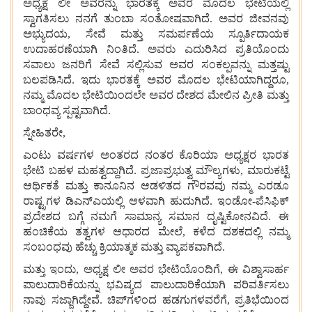
ಅಧ್ಯಕ್ಷ
ಲೀ
ಅವರನ್ನು
ಭಾರತಕ್ಕೆ
ಅವರ
ಮೊದಲ
ಭೇಟಿಯಲ್ಲಿ
ಸ್ವಾಗತಿಸಲು
ನನಗೆ
ತುಂಬಾ
ಸಂತೋಷವಾಗಿದೆ. ಅವರ
ಜೀವನವು
ಅಭ್ಯುದಯ, ಸೇವೆ
ಮತ್ತು
ಸಮರ್ಪಣೆಯ
ಸ್ಪೂರ್ತಿದಾಯಕ
ಉದಾಹರಣೆಯಾಗಿ
ನಿಂತಿದೆ. ಅವರು
ಎದುರಿಸಿದ
ಪ್ರತಿಯೊಂದು
ಸವಾಲು
ಜನರಿಗೆ
ಸೇವೆ
ಸಲ್ಲಿಸುವ
ಅವರ
ಸಂಕಲ್ಪವನ್ನು
ಮತ್ತಷ್ಟು
ಬಲಪಡಿಸಿದೆ. ಇದು
ಭಾರತಕ್ಕೆ
ಅವರ
ಮೊದಲ
ಭೇಟಿಯಾಗಿದ್ದರೂ,
ನಮ್ಮ
ಮೊದಲ
ಭೇಟಿಯಿಂದಲೇ
ಅವರ
ದೇಶದ
ಮೇಲಿನ
ಪ್ರೀತಿ
ಮತ್ತು
ಬಾಂಧವ್ಯ
ಸ್ಪಷ್ಟವಾಗಿದೆ.
ಸ್ನೇಹಿತರೇ,
ಎಂಟು
ವರ್ಷಗಳ
ಅಂತರದ
ನಂತರ
ಕೊರಿಯಾ
ಅಧ್ಯಕ್ಷರ
ಭಾರತ
ಭೇಟಿ
ಬಹಳ
ಮಹತ್ವದ್ದಾಗಿದೆ. ಪ್ರಜಾಪ್ರಭುತ್ವ
ಮೌಲ್ಯಗಳು, ಮಾರುಕಟ್ಟೆ
ಆರ್ಥಿಕತೆ
ಮತ್ತು
ಕಾನೂನಿನ
ಆಡಳಿತದ
ಗೌರವವು
ನಮ್ಮ ಎರಡೂ
ರಾಷ್ಟ್ರಗಳ
ಡಿಎನ್‌ಎಯಲ್ಲಿ
ಆಳವಾಗಿ
ಹುದುಗಿದೆ. ಇಂಡೋ-ಪೆಸಿಫಿಕ್
ಪ್ರದೇಶದ
ಬಗ್ಗೆ
ನಮಗೆ
ಸಾಮಾನ್ಯ
ಸಮಾನ ದೃಷ್ಟಿಕೋನವಿದೆ. ಈ
ಹಂಚಿಕೆಯ
ತತ್ವಗಳ
ಆಧಾರದ
ಮೇಲೆ, ಕಳೆದ
ದಶಕದಲ್ಲಿ
ನಮ್ಮ
ಸಂಬಂಧವು
ಹೆಚ್ಚು
ಕ್ರಿಯಾತ್ಮಕ
ಮತ್ತು
ವ್ಯಾಪಕವಾಗಿದೆ.
ಮತ್ತು
ಇಂದು, ಅಧ್ಯಕ್ಷ
ಲೀ
ಅವರ
ಭೇಟಿಯೊಂದಿಗೆ, ಈ
ವಿಶ್ವಾಸಾರ್ಹ
ಪಾಲುದಾರಿಕೆಯನ್ನು
ಭವಿಷ್ಯದ
ಪಾಲುದಾರಿಕೆಯಾಗಿ
ಪರಿವರ್ತಿಸಲು
ನಾವು
ಸಜ್ಜಾಗಿದ್ದೇವೆ. ಚಿಪ್‌ಗಳಿಂದ
ಹಡಗುಗಳವರೆಗೆ, ಪ್ರತಿಭೆಯಿಂದ