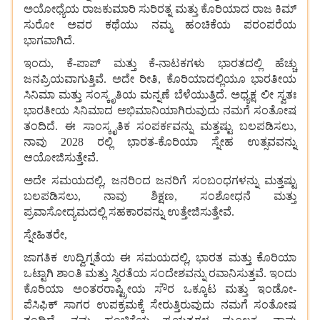
ಅಯೋಧ್ಯೆಯ
ರಾಜಕುಮಾರಿ
ಸುರಿರತ್ನ
ಮತ್ತು
ಕೊರಿಯಾದ
ರಾಜ
ಕಿಮ್
ಸುರೋ
ಅವರ
ಕಥೆಯು
ನಮ್ಮ
ಹಂಚಿಕೆಯ
ಪರಂಪರೆಯ
ಭಾಗವಾಗಿದೆ.
ಇಂದು, ಕೆ-ಪಾಪ್
ಮತ್ತು
ಕೆ-ನಾಟಕಗಳು
ಭಾರತದಲ್ಲಿ
ಹೆಚ್ಚು
ಜನಪ್ರಿಯವಾಗುತ್ತಿವೆ. ಅದೇ
ರೀತಿ, ಕೊರಿಯಾದಲ್ಲಿಯೂ
ಭಾರತೀಯ
ಸಿನಿಮಾ
ಮತ್ತು
ಸಂಸ್ಕೃತಿಯ
ಮನ್ನಣೆ
ಬೆಳೆಯುತ್ತಿದೆ. ಅಧ್ಯಕ್ಷ
ಲೀ
ಸ್ವತಃ
ಭಾರತೀಯ
ಸಿನಿಮಾದ
ಅಭಿಮಾನಿಯಾಗಿರುವುದು
ನಮಗೆ
ಸಂತೋಷ
ತಂದಿದೆ. ಈ
ಸಾಂಸ್ಕೃತಿಕ
ಸಂಪರ್ಕವನ್ನು
ಮತ್ತಷ್ಟು
ಬಲಪಡಿಸಲು,
ನಾವು 2028 ರಲ್ಲಿ
ಭಾರತ-ಕೊರಿಯಾ
ಸ್ನೇಹ
ಉತ್ಸವವನ್ನು
ಆಯೋಜಿಸುತ್ತೇವೆ.
ಅದೇ
ಸಮಯದಲ್ಲಿ, ಜನರಿಂದ
ಜನರಿಗೆ
ಸಂಬಂಧಗಳನ್ನು
ಮತ್ತಷ್ಟು
ಬಲಪಡಿಸಲು, ನಾವು
ಶಿಕ್ಷಣ, ಸಂಶೋಧನೆ
ಮತ್ತು
ಪ್ರವಾಸೋದ್ಯಮದಲ್ಲಿ
ಸಹಕಾರವನ್ನು
ಉತ್ತೇಜಿಸುತ್ತೇವೆ.
ಸ್ನೇಹಿತರೇ,
ಜಾಗತಿಕ
ಉದ್ವಿಗ್ನತೆಯ
ಈ
ಸಮಯದಲ್ಲಿ, ಭಾರತ
ಮತ್ತು
ಕೊರಿಯಾ
ಒಟ್ಟಾಗಿ
ಶಾಂತಿ
ಮತ್ತು
ಸ್ಥಿರತೆಯ
ಸಂದೇಶವನ್ನು
ರವಾನಿಸುತ್ತವೆ. ಇಂದು
ಕೊರಿಯಾ
ಅಂತರರಾಷ್ಟ್ರೀಯ
ಸೌರ
ಒಕ್ಕೂಟ
ಮತ್ತು
ಇಂಡೋ-
ಪೆಸಿಫಿಕ್
ಸಾಗರ
ಉಪಕ್ರಮಕ್ಕೆ
ಸೇರುತ್ತಿರುವುದು
ನಮಗೆ
ಸಂತೋಷ