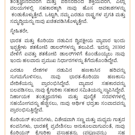
ತಂತ್ರಜ್ಞಾನದವರೆಗೆ
ಮತ್ತು
ಪರಿಸರದಿಂದ
ಶಕ್ತಿಯವರೆಗೆ, ಎಲ್ಲಾ
ವಲಯಗಳಲ್ಲಿ
ಸಹಕಾರಕ್ಕಾಗಿ
ನಾವು
ಹೊಸ
ಅವಕಾಶಗಳನ್ನು
ಕಂಡುಕೊಳ್ಳುತ್ತೇವೆ. ಒಟ್ಟಾಗಿ, ನಮ್ಮ
ಎರಡೂ
ರಾಷ್ಟ್ರಗಳ
ಪ್ರಗತಿ
ಮತ್ತು
ಸಮೃದ್ಧಿಯನ್ನು
ನಾವು
ಖಚಿತಪಡಿಸಿಕೊಳ್ಳುತ್ತೇವೆ.
ಸ್ನೇಹಿತರೇ,
ಭಾರತ
ಮತ್ತು
ಕೊರಿಯಾ
ನಡುವಿನ
ದ್ವಿಪಕ್ಷೀಯ
ವ್ಯಾಪಾರ
ಇಂದು
ಇಪ್ಪತ್ತೇಳು
ಶತಕೋಟಿ
ಡಾಲರ್‌ಗಳನ್ನು
ತಲುಪಿದೆ. ಇದನ್ನು 2030ರ
ವೇಳೆಗೆ
ಐವತ್ತು
ಶತಕೋಟಿ
ಡಾಲರ್‌ಗಳಿಗೆ
ಕೊಂಡೊಯ್ಯಲು
ನಾವು
ಇಂದು
ಹಲವಾರು
ಪ್ರಮುಖ
ನಿರ್ಧಾರಗಳನ್ನು
ತೆಗೆದುಕೊಂಡಿದ್ದೇವೆ.
ಎರಡೂ
ದೇಶಗಳ
ನಡುವಿನ
ಹಣಕಾಸಿನ
ಹರಿವನ್ನು
ಸುಗಮಗೊಳಿಸಲು, ನಾವು
ಭಾರತ-ಕೊರಿಯಾ
ಹಣಕಾಸು
ವೇದಿಕೆಯನ್ನು
ಪ್ರಾರಂಭಿಸಿದ್ದೇವೆ. ವ್ಯಾಪಾರ
ಸಹಕಾರವನ್ನು
ಬಲಪಡಿಸಲು, ನಾವು
ಕೈಗಾರಿಕಾ
ಸಹಕಾರ
ಸಮಿತಿಯನ್ನು
ಸ್ಥಾಪಿಸಿದ್ದೇವೆ.
ನಿರ್ಣಾಯಕ
ತಂತ್ರಜ್ಞಾನಗಳು
ಮತ್ತು
ಪೂರೈಕೆ
ಸರಪಳಿಗಳಲ್ಲಿ
ಸಹಯೋಗವನ್ನು
ಹೆಚ್ಚಿಸಲು, ನಾವು
ಆರ್ಥಿಕ
ಭದ್ರತಾ
ಸಂವಾದವನ್ನು
ಪ್ರಾರಂಭಿಸುತ್ತಿದ್ದೇವೆ.
ಕೊರಿಯನ್
ಕಂಪನಿಗಳು, ವಿಶೇಷವಾಗಿ
ಸಣ್ಣ
ಮತ್ತು
ಮಧ್ಯಮ
ಗಾತ್ರದ
ಕಂಪನಿಗಳು, ಭಾರತಕ್ಕೆ
ಪ್ರವೇಶಿಸಲು
ಅನುಕೂಲವಾಗುವಂತೆ, ನಾವು
ಕೊರಿಯನ್
ಕೈಗಾರಿಕಾ
ವಸಾಹತನ್ನು (ಪಟ್ಟಣವನ್ನು)
ಸಹ