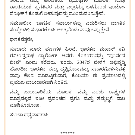
ತಂದಿದೆ. ನಮ್ಮ
ಹಂಚಿಕೆಯ
ಪ್ರಯತ್ನಗಳ
ಮೂಲಕ, ನಾವು
ಶಾಂತಿಯುತ, ಪ್ರಗತಿಪರ
ಮತ್ತು
ಎಲ್ಲರನ್ನೂ
ಒಳಗೊಂಡ
ಇಂಡೋ-
ಪೆಸಿಫಿಕ್‌ಗೆ
ಕೊಡುಗೆ
ನೀಡುವುದನ್ನು
ಮುಂದುವರಿಸುತ್ತೇವೆ.
ಸಮಕಾಲೀನ
ಜಾಗತಿಕ
ಸವಾಲುಗಳನ್ನು
ಎದುರಿಸಲು
ಜಾಗತಿಕ
ಸಂಸ್ಥೆಗಳಲ್ಲಿ
ಸುಧಾರಣೆಗಳು
ಅಗತ್ಯವೆಂದು
ನಾವು
ಒಪ್ಪುತ್ತೇವೆ.
ಘನತೆವೆತ್ತರೇ,
ಸುಮಾರು
ನೂರು
ವರ್ಷಗಳ
ಹಿಂದೆ, ಭಾರತದ
ಮಹಾನ್
ಕವಿ
ರವೀಂದ್ರನಾಥ
ಟ್ಯಾಗೋರ್
ಅವರು
ಕೊರಿಯಾವನ್ನು "ಪೂರ್ವದ
ದೀಪ" ಎಂದು
ಕರೆದರು. ಇಂದು, 2047ರ
ವೇಳೆಗೆ
ಅಭಿವೃದ್ಧಿ
ಹೊಂದಿದ
ಭಾರತದ
ನಮ್ಮ
ದೃಷ್ಟಿಕೋನವನ್ನು
ಸಾಕಾರಗೊಳಿಸುವತ್ತ
ನಾವು
ಕೆಲಸ
ಮಾಡುತ್ತಿರುವಾಗ, ಕೊರಿಯಾ
ಈ
ಪ್ರಯಾಣದಲ್ಲಿ
ಪ್ರಮುಖ
ಪಾಲುದಾರನಾಗಿ
ನಿಂತಿದೆ.
ನಮ್ಮ
ಪಾಲುದಾರಿಕೆಯ
ಮೂಲಕ, ನಮ್ಮ
ಎರಡು
ರಾಷ್ಟ್ರಗಳ
ಮಾತ್ರವಲ್ಲದೆ
ಇಡೀ
ಪ್ರಪಂಚದ
ಪ್ರಗತಿ
ಮತ್ತು
ಸಮೃದ್ಧಿಗೆ
ದಾರಿ
ಮಾಡಿಕೊಡೋಣ.
ತುಂಬಾ
ಧನ್ಯವಾದಗಳು.
******